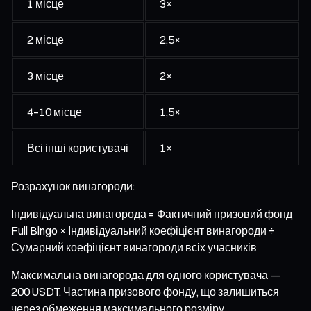
1 місце
3×
2 місце
2,5×
3 місце
2×
4–10 місце
1,5×
Всі інші користувачі
1×
Розрахунок винагороди:
Індивідуальна винагорода = Фактичний призовий фонд
Full Bingo × Індивідуальний коефіцієнт винагороди ÷
Сумарний коефіцієнт винагороди всіх учасників
Максимальна винагорода для одного користувача —
200 USDT. Частина призового фонду, що залишиться
через обмеження максимального розміру