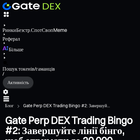
Ринки
Безстр.
Спот
Своп
Meme
Реферал
Більше
Пошук токенів/гаманців
/
Активність
Блог
Gate Perp DEX Trading Bingo #2: Завершуй...
Gate Perp DEX Trading Bingo
#2: Завершуйте лінії бінго,