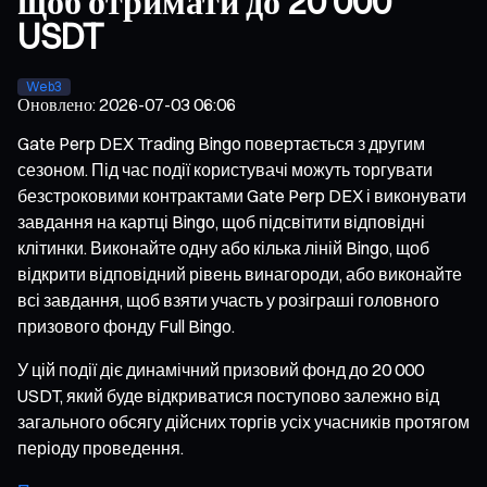
щоб отримати до 20 000
USDT
Web3
Оновлено
:
2026-07-03 06:06
Gate Perp DEX Trading Bingo повертається з другим
сезоном. Під час події користувачі можуть торгувати
безстроковими контрактами Gate Perp DEX і виконувати
завдання на картці Bingo, щоб підсвітити відповідні
клітинки. Виконайте одну або кілька ліній Bingo, щоб
відкрити відповідний рівень винагороди, або виконайте
всі завдання, щоб взяти участь у розіграші головного
призового фонду Full Bingo.
У цій події діє динамічний призовий фонд до 20 000
USDT, який буде відкриватися поступово залежно від
загального обсягу дійсних торгів усіх учасників протягом
періоду проведення.