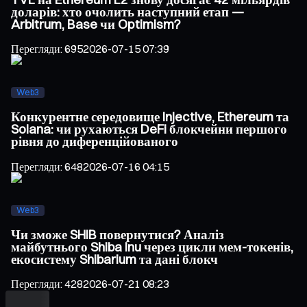
доларів: хто очолить наступний етап —
Arbitrum, Base чи Optimism?
Перегляди
:
695
2026-07-15 07:39
Web3
Конкурентне середовище Injective, Ethereum та
Solana: чи рухаються DeFi блокчейни першого
рівня до диференційованого
Перегляди
:
648
2026-07-16 04:15
Web3
Чи зможе SHIB повернутися? Аналіз
майбутнього Shiba Inu через цикли мем-токенів,
екосистему Shibarium та дані блокч
Перегляди
:
428
2026-07-21 08:23