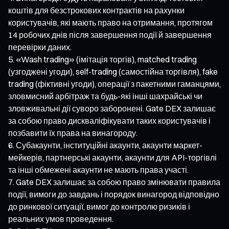
коштів для безстрокових контрактів на рахунки
користувачів, які мають право на отримання, протягом
14 робочих днів після завершення події й завершення
перевірки даних.
«Wash trading» (імітація торгів), matched trading
(узгоджені угоди), self-trading (самостійна торгівля), fake
trading (фіктивні угоди), операції з пакетними гаманцями,
зловмисний арбітраж та будь-які інші шахрайські чи
зловживальні дії суворо заборонені. Gate DEX залишає
за собою право дискваліфікувати таких користувачів і
позбавити їх права на винагороду.
Субакаунти, інституційні акаунти, акаунти маркет-
мейкерів, партнерські акаунти, акаунти для API-торгівлі
та інші обмежені акаунти не мають права участі.
Gate DEX залишає за собою право змінювати правила
події, вимоги до завдань і порядок винагород відповідно
до ринкової ситуації, вимог до контролю ризиків і
реальних умов проведення.