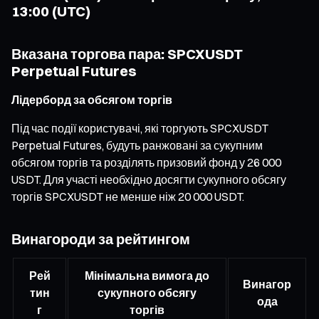
13:00 (UTC)
Вказана торгова пара: SPCXUSDT
Perpetual Futures
Лідерборд за обсягом торгів
Під час події користувачі, які торгують SPCXUSDT
Perpetual Futures, будуть ранжовані за сукупним
обсягом торгів та розділять призовий фонд у 26 000
USDT. Для участі необхідно досягти сукупного обсягу
торгів SPCXUSDT не менше ніж 20 000 USDT.
Винагороди за рейтингом
Рей
Мінімальна вимога до
Винагор
тин
сукупного обсягу
ода
г
торгів