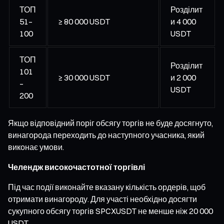
ТОП
Розділит
51–
≥ 80 000 USDT
и 4 000
100
USDT
ТОП
Розділит
101
≥ 30 000 USDT
и 2 000
–
USDT
200
Якщо відповідний поріг обсягу торгів не буде досягнуто,
винагорода переходить до наступного учасника, який
виконає умови.
Челендж високочастотної торгівлі
Під час події виконайте вказану кількість ордерів, щоб
отримати винагороду. Для участі необхідно досягти
сукупного обсягу торгів SPCXUSDT не менше ніж 20 000
USDT.