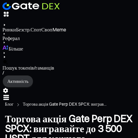
Ринки
Безстр.
Спот
Своп
Meme
Реферал
Більше
Пошук токенів/гаманців
/
Активність
Блог
Торгова акція Gate Perp DEX SPCX: виграв...
Торгова акція Gate Perp DEX
SPCX: вигравайте до 3 500