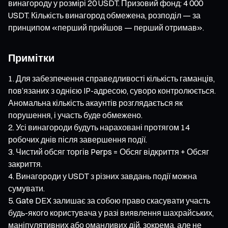
винагороду у розмірі 20 USDT. Призовий фонд: 4 000
USDT. Кількість винагород обмежена, розподіл — за
принципом «перший прийшов — перший отримав».
Примітки
Для забезпечення справедливості кількість гаманців,
пов’язаних з однією IP-адресою, суворо контролюється.
Аномальна кількість акаунтів розглядається як
порушення, і участь буде обмежено.
Усі винагороди будуть нараховані протягом 14
робочих днів після завершення події.
Чистий обсяг торгів Perps = Обсяг відкриття + Обсяг
закриття.
Винагороди у USDT з різних завдань події можна
сумувати.
Gate DEX залишає за собою право скасувати участь
будь-якого користувача у разі виявлення шахрайських,
маніпулятивних або оманливих дій, зокрема, але не