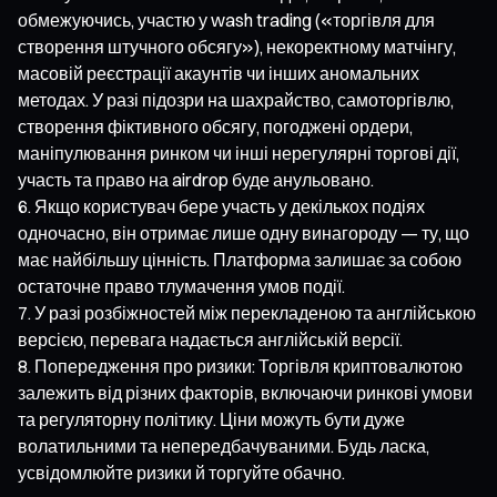
обмежуючись, участю у wash trading («торгівля для
створення штучного обсягу»), некоректному матчінгу,
масовій реєстрації акаунтів чи інших аномальних
методах. У разі підозри на шахрайство, самоторгівлю,
створення фіктивного обсягу, погоджені ордери,
маніпулювання ринком чи інші нерегулярні торгові дії,
участь та право на airdrop буде анульовано.
Якщо користувач бере участь у декількох подіях
одночасно, він отримає лише одну винагороду — ту, що
має найбільшу цінність. Платформа залишає за собою
остаточне право тлумачення умов події.
У разі розбіжностей між перекладеною та англійською
версією, перевага надається англійській версії.
Попередження про ризики: Торгівля криптовалютою
залежить від різних факторів, включаючи ринкові умови
та регуляторну політику. Ціни можуть бути дуже
волатильними та непередбачуваними. Будь ласка,
усвідомлюйте ризики й торгуйте обачно.