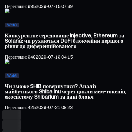
Перегляди
:
685
2026-07-15 07:39
Web3
Конкурентне середовище Injective, Ethereum та
Solana: чи рухаються DeFi блокчейни першого
рівня до диференційованого
Перегляди
:
648
2026-07-16 04:15
Web3
Чи зможе SHIB повернутися? Аналіз
майбутнього Shiba Inu через цикли мем-токенів,
екосистему Shibarium та дані блокч
Перегляди
:
425
2026-07-21 08:23