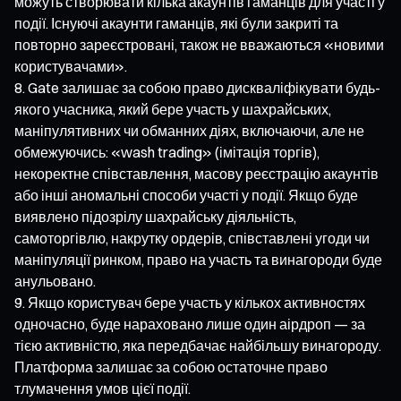
можуть створювати кілька акаунтів гаманців для участі у
події. Існуючі акаунти гаманців, які були закриті та
повторно зареєстровані, також не вважаються «новими
користувачами».
Gate залишає за собою право дискваліфікувати будь-
якого учасника, який бере участь у шахрайських,
маніпулятивних чи обманних діях, включаючи, але не
обмежуючись: «wash trading» (імітація торгів),
некоректне співставлення, масову реєстрацію акаунтів
або інші аномальні способи участі у події. Якщо буде
виявлено підозрілу шахрайську діяльність,
самоторгівлю, накрутку ордерів, співставлені угоди чи
маніпуляції ринком, право на участь та винагороди буде
анульовано.
Якщо користувач бере участь у кількох активностях
одночасно, буде нараховано лише один аірдроп — за
тією активністю, яка передбачає найбільшу винагороду.
Платформа залишає за собою остаточне право
тлумачення умов цієї події.