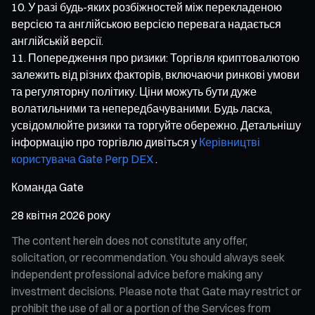
У разі будь-яких розбіжностей між перекладеною
версією та англійською версією перевага надається
англійській версії.
Попередження про ризики: Торгівля криптовалютою
залежить від різних факторів, включаючи ринкові умови
та регуляторну політику. Ціни можуть бути дуже
волатильними та непередбачуваними. Будь ласка,
усвідомлюйте ризики та торгуйте обережно. Детальнішу
інформацію про торгівлю дивіться у
Керівництві
користувача Gate Perp DEX
.
Команда Gate
28 квітня 2026 року
The content herein does not constitute any offer,
solicitation, or recommendation. You should always seek
independent professional advice before making any
investment decisions. Please note that Gate may restrict or
prohibit the use of all or a portion of the Services from