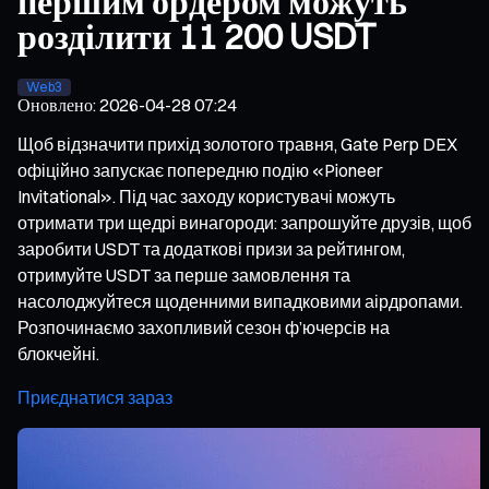
першим ордером можуть
розділити 11 200 USDT
Web3
Оновлено
:
2026-04-28 07:24
Щоб відзначити прихід золотого травня, Gate Perp DEX
офіційно запускає попередню подію «Pioneer
Invitational». Під час заходу користувачі можуть
отримати три щедрі винагороди: запрошуйте друзів, щоб
заробити USDT та додаткові призи за рейтингом,
отримуйте USDT за перше замовлення та
насолоджуйтеся щоденними випадковими аірдропами.
Розпочинаємо захопливий сезон ф’ючерсів на
блокчейні.
Приєднатися зараз