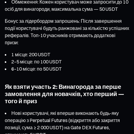
Обмеження: Кожен користувач може запросити до 10
осіб для винагороди, максимальна сума — 50 USDT
Бонус за лідербордом запрошень: Після завершення
події користувачі будуть ранжовані за кількістю успішних
рефералів. Топ-10 учасників отримають додаткові
призи:
1 місце: 200 USDT
2–5 місце: по 100 USDT
6–10 місце: по 50 USDT
Як взяти участь 2: Винагорода за перше
замовлення для новачків, хто перший —
того й приз
Нові користувачі, які вперше виконають будь-яку
операцію з Perpetual Futures (відкриття або закриття
позиції, сума ≥ 2 000 USDT) на Gate DEX Futures,