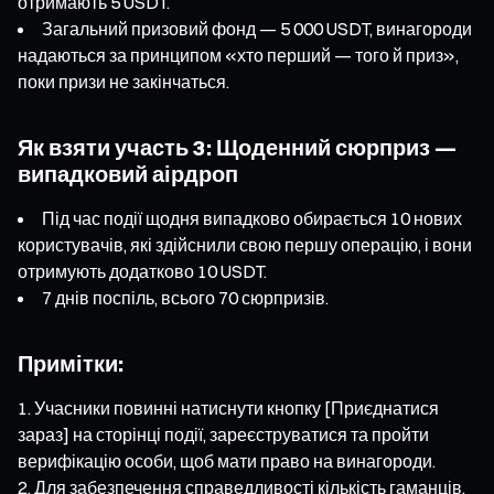
отримають 5 USDT.
Загальний призовий фонд — 5 000 USDT, винагороди
надаються за принципом «хто перший — того й приз»,
поки призи не закінчаться.
Як взяти участь 3: Щоденний сюрприз —
випадковий аірдроп
Під час події щодня випадково обирається 10 нових
користувачів, які здійснили свою першу операцію, і вони
отримують додатково 10 USDT.
7 днів поспіль, всього 70 сюрпризів.
Примітки:
Учасники повинні натиснути кнопку [Приєднатися
зараз] на сторінці події, зареєструватися та пройти
верифікацію особи, щоб мати право на винагороди.
Для забезпечення справедливості кількість гаманців,