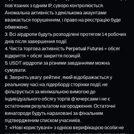
пов’язаних з одним IP, суворо контролюється.
Аномальна активність з декількома акаунтами
вважається порушенням, і право на реєстрацію буде
обмежено.
Всі аірдропи будуть розподілені протягом 14 робочих
днів після завершення події.
Чиста торгова активність Perpetual Futures = обсяг
відкриття + обсяг закриття позицій.
USDT аірдропи за різними завданнями можна
сумувати.
Зверніть увагу: рейтинг, який відображається у
реальному часі на лідерборді сторінки події, не
фільтрується за мінімальною вимогою до
індивідуального обсягу торгів ф’ючерсами і не є
остаточним результатом нагородження. Остаточні
винагороди будуть нараховані за фінальним
підтвердженим списком учасників.
«Нові користувачі» з однією верифікацією особи не