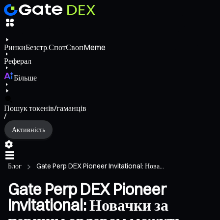
Ринки
Безстр.
Спот
Своп
Meme
Реферал
Більше
Пошук токенів/гаманців
/
Активність
Блог
Gate Perp DEX Pioneer Invitational: Нова...
Gate Perp DEX Pioneer
Invitational: Новачки за