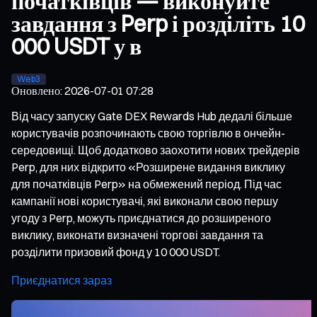
початківців — виконуйте
завдання з Perp і розділіть 10
000 USDT у в
Web3
Оновлено
:
2026-07-01 07:28
Від часу запуску Gate DEX Rewards Hub дедалі більше
користувачів розпочинають свою торгівлю в ончейн-
середовищі. Щоб додатково заохотити нових трейдерів
Perp, для них відкрито «Розширене видання виклику
для початківців Perp» на обмежений період. Під час
кампанії нові користувачі, які виконали свою першу
угоду з Perp, можуть приєднатися до розширеного
виклику, виконати визначені торгові завдання та
розділити призовий фонд у 10 000 USDT.
Приєднатися зараз