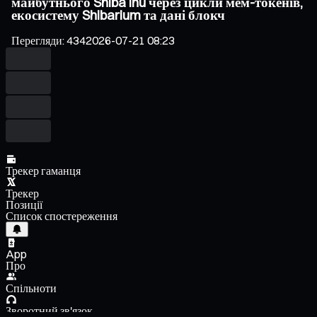
майбутнього Shiba Inu через цикли мем-токенів,
екосистему Shibarium та дані блокч
Перегляди
:
434
2026-07-21 08:23
Трекер гаманця
Трекер
Позиції
Список спостереження
App
Про
Спільноти
Зворотний зв'язок