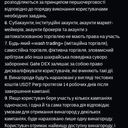
розподіляються за принципом першочерговості
відповідно до порядку виконання користувачами
необхідних завдань.
Субакаунти, інституційні акаунти, акаунти маркет-
мейкерів, акаунти брокерів та акаунти з
автоматизованою торгівлею не мають права на участь.
Будь-який «wash trading» (імітаційна торгівля),
самостійна торгівля, фіктивна торгівля, зловмисний
арбітраж або інша шахрайська поведінка суворо
заборонені. Gate DEX залишає за собою право
дискваліфікувати користувачів, які вчиняють такі дії.
Винагороди будуть нараховані у вигляді тестових
коштів USDT Perp протягом 14 робочих днів після
завершення кампанії.
Якщо користувач бере участь у кількох кампаніях
одночасно, і одна й та сама торгова дія відповідає
умовам для отримання винагород у декількох
кампаніях, буде нараховано лише одну винагороду.
Користувач отримає найвищу доступну винагороду, і