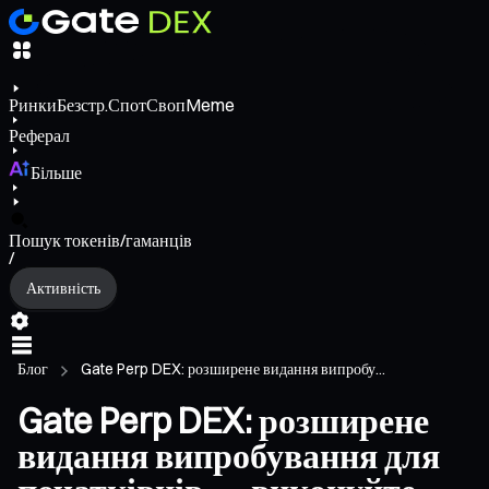
Ринки
Безстр.
Спот
Своп
Meme
Реферал
Більше
Пошук токенів/гаманців
/
Активність
Блог
Gate Perp DEX: розширене видання випробу...
Gate Perp DEX: розширене
видання випробування для