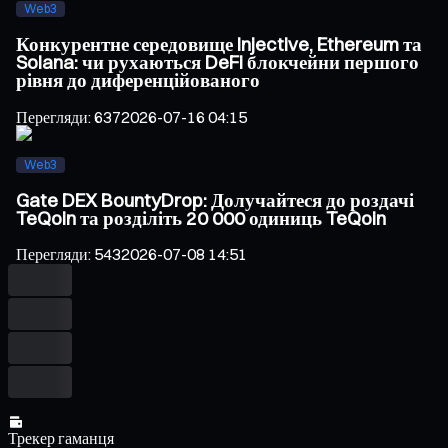
Web3
Конкурентне середовище Injective, Ethereum та
Solana: чи рухаються DeFi блокчейни першого
рівня до диференційованого
Перегляди
:
637
2026-07-16 04:15
Web3
Gate DEX BountyDrop: Долучайтеся до роздачі
TeQoin та розділіть 20 000 одиниць TeQoin
Перегляди
:
543
2026-07-08 14:51
Трекер гаманця