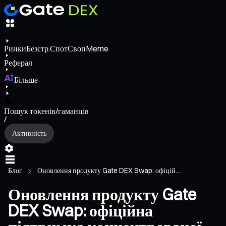
Ринки
Безстр.
Спот
Своп
Meme
Реферал
Більше
Пошук токенів/гаманців
/
Активність
Блог
Оновлення продукту Gate DEX Swap: офіцій...
Оновлення продукту Gate
DEX Swap: офіційна