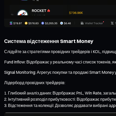
Система відстеження Smart Money
Слідуйте за стратегіями провідних трейдерів і KOL, підви
Fund Inflow: Відображає у реальному часі список токенів, я
Signal Monitoring: Агрегує покупки та продажі Smart Money
Лідерборд провідних трейдерів:
Глибокий аналіз даних: Відображає PnL, Win Rate, загальн
Інтуїтивний розподіл прибутковості: Відображає прибутк
Відстеження та колекції: Дозволяє додавати вибрані ад