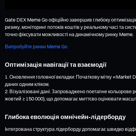
Gate DEX Meme Go офіційно завершив глибоку оптимізацію
ризику, моніторинг потоків коштів у реальному часі та си
точно фіксувати можливості на динамічному ринку Meme.
Випробуйте ринки Meme Go
Оптимізація навігації та взаємодії
Оновлення головної вкладки: Початкову мітку «Market D
даних одним кліком.
Візуалізовані дані: Запроваджено поетапне кольорове роз
жовтий ≥ 150 000), що допомагає миттєво оцінювати масшт
Глибока еволюція омнічейн-лідерборду
Інтегрована структура лідерборду допомагає швидко відфіль