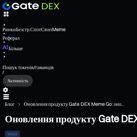
Ринки
Безстр.
Спот
Своп
Meme
Реферал
Більше
Пошук токенів/гаманців
/
Активність
Блог
Оновлення продукту Gate DEX Meme Go: оно...
Оновлення продукту Gate DEX
Web3