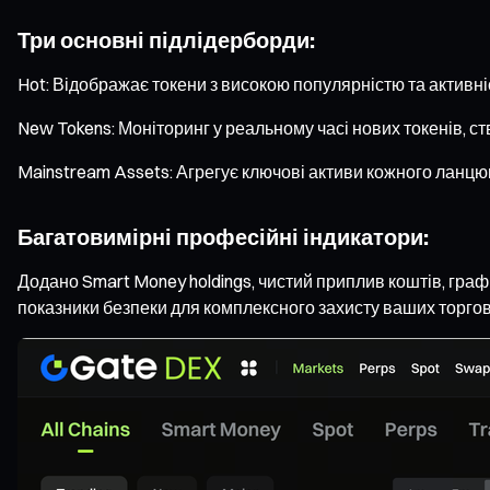
Три основні підлідерборди:
Hot: Відображає токени з високою популярністю та активні
New Tokens: Моніторинг у реальному часі нових токенів, с
Mainstream Assets: Агрегує ключові активи кожного ланц
Багатовимірні професійні індикатори:
Додано Smart Money holdings, чистий приплив коштів, графік
показники безпеки для комплексного захисту ваших торгов