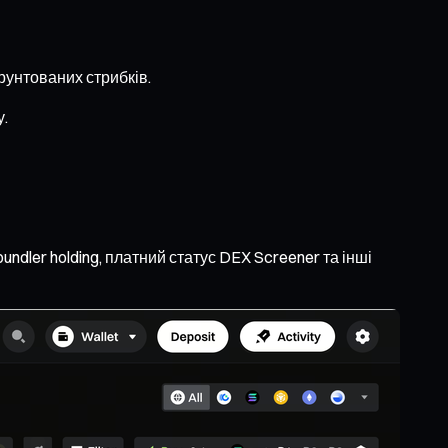
рунтованих стрибків.
у.
undler holding, платний статус DEX Screener та інші