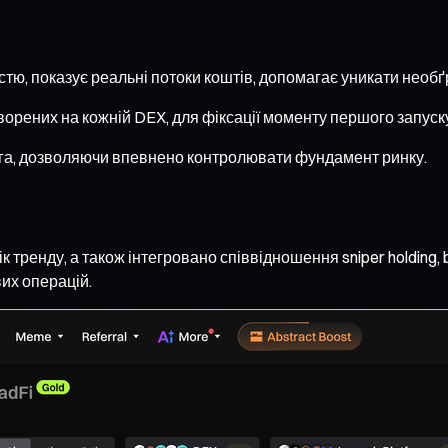
стю, показує реальні потоки коштів, допомагає уникати необґ
творених на кожній DEX, для фіксації моменту першого запуск
юга, дозволяючи впевнено контролювати фундамент ринку.
 тренду, а також інтегровано співвідношення sniper holding, b
их операцій.