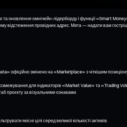
 та оновлення омнічейн-лідерборду і функції «Smart Money
стему відстеження провідних адрес. Мета — надати вам гострі
ata» офіційно змінено на «Marketplace» з чіткішим позиціо
межування для індикаторів «Market Value» та «Trading Volume»
аб проєкту за візуальними ознаками.
трувати якісні цілі серед великої кількості активів.