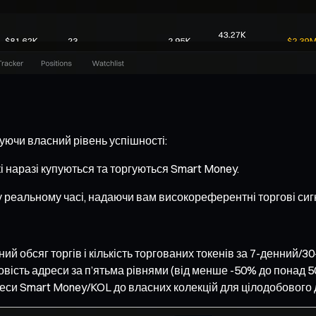
щуючи власний рівень успішності:
кі наразі купуються та торгуються Smart Money.
 у реальному часі, надаючи вам високореферентні торгові сиг
ий обсяг торгів і кількість торгованих токенів за 7-денний/3
овість адреси за п’ятьма рівнями (від менше -50% до понад 5
реси Smart Money/KOL до власних колекцій для цілодобового 