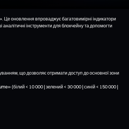
». Це оновлення впроваджує багатовимірні індикатори
ші аналітичні інструменти для блокчейну та допомогти
нуванням, що дозволяє отримати доступ до основної зони
 (білий < 10 000 | зелений < 30 000 | синій < 150 000 |