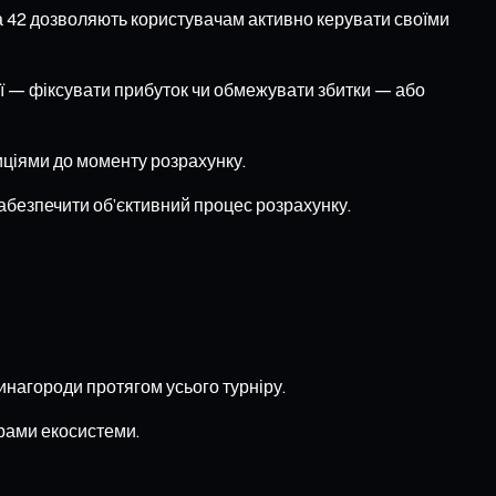
на 42 дозволяють користувачам активно керувати своїми
ії — фіксувати прибуток чи обмежувати збитки — або
иціями до моменту розрахунку.
безпечити об’єктивний процес розрахунку.
инагороди протягом усього турніру.
ерами екосистеми.