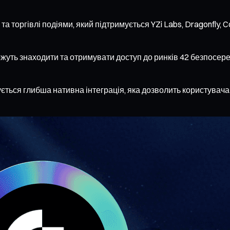
та торгівлі подіями, який підтримується YZi Labs, Dragonfly, C
жуть знаходити та отримувати доступ до ринків 42 безпосер
ується глибша нативна інтеграція, яка дозволить користувач