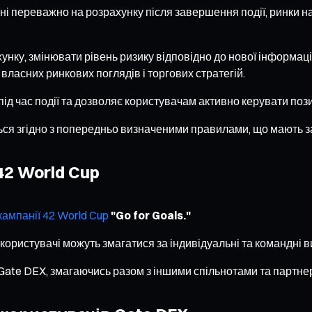
ені переважно на розрахунку після завершення події, ринки 
унку, змінювати рівень ризику відповідно до нової інформац
власних ринкових поглядів і торгових стратегій.
ід час події та дозволяє користувачам активно керувати поз
ся згідно з попередньо визначеними правилами, що мають за
42 World Cup
кампанії 42 World Cup
"Go for Goals."
користувачі можуть змагатися за індивідуальні та командні в
 Gate DEX, змагаючись разом з іншими спільнотами та партн