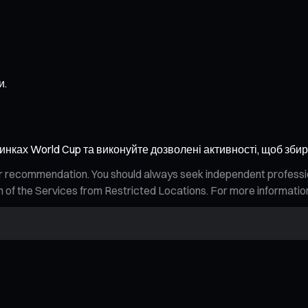
и.
ринках World Cup та виконуйте дозволені активності, щоб збир
n, or recommendation. You should always seek independent profess
tion of the Services from Restricted Locations. For more informati