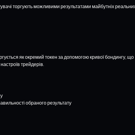
стувачі торгують можливими результатами майбутніх реальних
ргується як окремий токен за допомогою кривої бондингу, що 
 настроїв трейдерів.
ву
равильності обраного результату