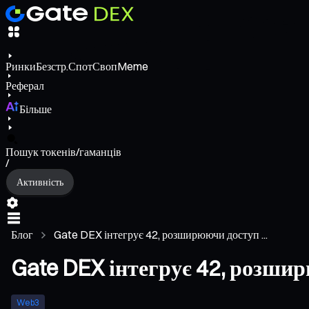
Ринки
Безстр.
Спот
Своп
Meme
Реферал
Більше
Пошук токенів/гаманців
/
Активність
Блог
Gate DEX інтегрує 42, розширюючи доступ ...
Gate DEX інтегрує 42, розшир
Web3