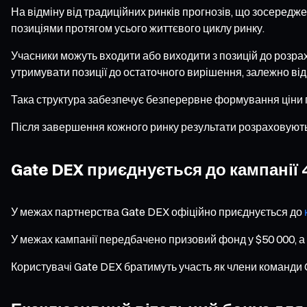
На відміну від традиційних ринків прогнозів, що зосередж
позиціями протягом усього життєвого циклу ринку.
Учасники можуть входити або виходити з позицій до розрах
утримувати позиції до остаточного вирішення, залежно від 
Така структура забезпечує безперервне формування ціни п
Після завершення кожного ринку результати розраховують
Gate DEX приєднується до кампанії 
У межах партнерства Gate DEX офіційно приєднується до
У межах кампанії передбачено призовий фонд у $50 000, а 
Користувачі Gate DEX братимуть участь як члени команди