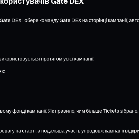
користувачів Gate DEX
 Gate DEX і обере команду Gate DEX на сторінці кампанії, авт
використовується протягом усієї кампанії.
ях:
ому фонді кампанії. Як правило, чим більше Tickets зібрано,
ревагу на старті, а подальша участь упродовж кампанії відкр