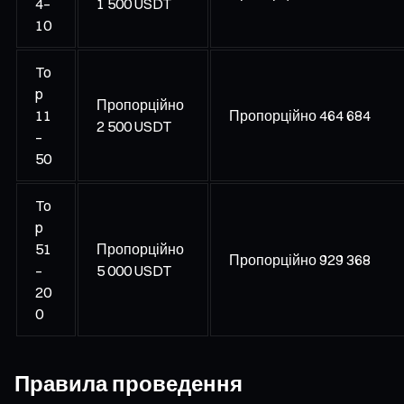
4–
1 500 USDT
10
To
p
Пропорційно
11
Пропорційно 464 684
2 500 USDT
–
50
To
p
51
Пропорційно
Пропорційно 929 368
–
5 000 USDT
20
0
Правила проведення