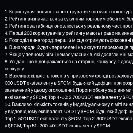
Користувачі повинні зареєструватися до участі у конкурс
Рейтинг визначається за сукупним торговим обсягом: біл
Рейтингова таблиця оновлюється у реальному часі, прот
Перші 200 користувачів у рейтингу мають право на винаг
Розподіл винагород: перші 3 місця отримують фіксовані 
Винагороди будуть переведені на акаунти переможців пр
Якщо у певному рівні немає учасників, які досягли мінім
Усі дані, що відображаються на сторінці конкурсу, є д
конкурсу.
Важливо: кількість токенів у призовому фонді розрахов
000 USDT еквіваленту в $FCM; будь-який дефіцит при роз
зазначений у цьому оголошенні. Пороги обсягу за рівнями (
еквівалент у $FCM; Top 4–10: 2 700 USDT еквівалент у $FC
Важливо: кількість токенів у індивідуальному ліміті 
у відповідному еквіваленті USDT у $FCM; будь-який дефіц
Top 1: 500 USDT еквівалент у $FCM, Top 2: 300 USDT еквів
у $FCM, Top 51–200: 40 USDT еквівалент у $FCM.