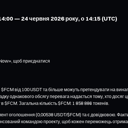
4:00 — 24 червня 2026 року, о 14:15 (UTC)
r Now», щоб приєднатися
ом $FCM від 100 USDT та більше можуть претендувати на вина
адку однакового обсягу перевага надається тому, хто досяг 
 $FCM. Загальна кількість $FCM: 1 858 886 токенів.
момент оголошення (0,00538 USDT/$FCM) та є довідковою. Фак
пенсований командою проекту, щоб кожен переможець отримав