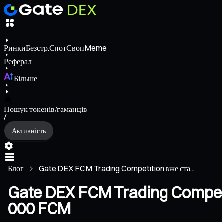
Ринки
Безстр.
Спот
Своп
Meme
Реферал
Більше
Пошук токенів/гаманців
/
Активність
Блог
Gate DEX FCM Trading Competition вже ста...
Gate DEX FCM Trading Competi
000 FCM