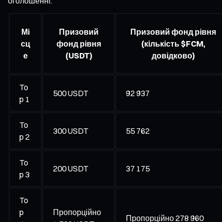
оголошенні.
Мі
Призовий
Призовий фонд рівня
сц
фонд рівня
(кількість $FCM,
е
(USDT)
довідково)
To
500 USDT
92 937
p 1
To
300 USDT
55 762
p 2
To
200 USDT
37 175
p 3
To
p
Пропорційно
Пропорційно 278 960