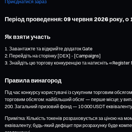
Приєднатися зараз
Період проведення: 09 червня 2026 року, о 1
Як взяти участь
Завантажте та відкрийте додаток Gate
Перейдіть на сторінку [DEX] - [Campaigns]
Знайдіть цю торгову конкуренцію та натисніть «Registe
Правила винагород
Під час конкурсу користувачі із сукупним торговим обсяг
торговим обсягом: найбільший обсяг — перше місце; у вип
200. Загальний призовий фонд — 10 000 USDT еквіваленту в
Примітка: Кількість токенів розраховується за ціною на 
еквіваленту; будь-який дефіцит при розрахунку буде ком