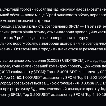
і. Сукупний торговий обсяг під час конкурсу має становити н
ьший обсяг — вище місце. У разі однакового обсягу перевага
е можливі незначні затримки.
ороди, загальна кількість розподілених $FCM — 1 858 886 (е
призи; решта рівнів отримують винагороди пропорційно частці
отягом 7 робочих днів після завершення конкурсу.
ального порогу обсягу, винагороди цього рівня не розподіляю
овідковими. Остаточні винагороди визначаються за результат
ується за ціною оголошення (0,00538 USDT/$FCM) лише для д
рахунку буде компенсований командою проекту, щоб кожен п
USDT еквівалент у $FCM): Top 1: 5 400 USDT еквівалент у $FC
M; Top 11–50: 1 000 USDT еквівалент у $FCM; Top 51–200: 100
винагороди розраховується за ціною оголошення (0,00538 USD
ит при розрахунку буде компенсований командою проекту. Інд
алент у $FCM, Top 3: 200 USDT еквівалент у $FCM, Top 4–10: 