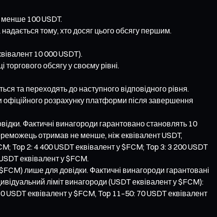
е менше 100 USDT.
 надається тому, хто досяг цього обсягу першим.
квівалент 10 000 USDT).
 торгового обсягу у своєму рівні.
ться та переходять до наступного відповідного рівня.
ами офіційного розрахунку платформи після завершення
овідки. Фактичні винагороди гарантовано становлять 10
ереможець отримав не менше, ніж еквівалент USDT,
M; Top 2: 4 400 USDT еквівалент у $FCM; Top 3: 3 200 USDT
 USDT еквівалент у $FCM.
T/$FCM) лише для довідки. Фактичні винагороди гарантовані
ивідуальний ліміт винагороди (USDT еквівалент у $FCM):
180 USDT еквівалент у $FCM, Top 11–50: 70 USDT еквівалент