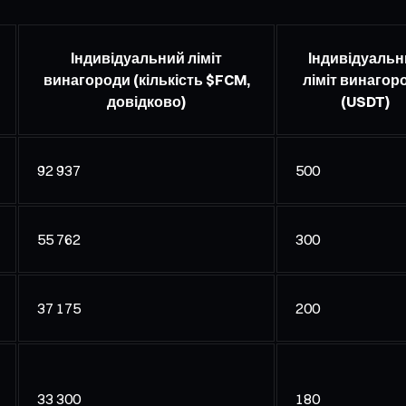
Індивідуальний ліміт
Індивідуальн
винагороди (кількість $FCM,
ліміт винагор
довідково)
(USDT)
92 937
500
55 762
300
37 175
200
33 300
180