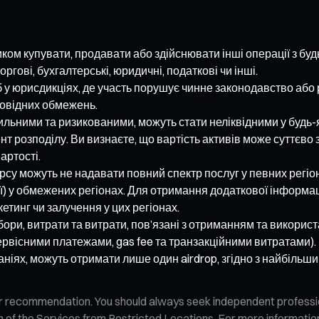
иком купувати, продавати або здійснювати інші операції з буд
ргові, бухгалтерські, юридичні, податкові чи інші.
 у юрисдикціях, де участь порушує чинне законодавство або 
дповідних обмежень.
льними та ризикованими, можуть стати неліквідними у будь-
т розподілу. Ви визнаєте, що вартість активів може суттєво 
артості.
нкурсу можуть не надавати повний спектр послуг у певних рег
нії) у обмежених регіонах. Для отримання додаткової інформ
тинг чи залучення у цих регіонах.
збори, витрати та витрати, пов’язані з отриманням та викори
вісними платежами, gas fee та транзакційними витратами).
мпаніях, можуть отримати лише один airdrop, згідно з найбіл
n, or recommendation. You should always seek independent profess
tion of the Services from Restricted Locations. For more informati