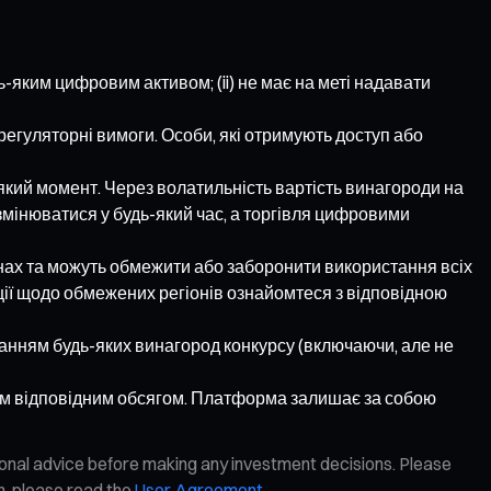
ь-яким цифровим активом; (ii) не має на меті надавати
регуляторні вимоги. Особи, які отримують доступ або
який момент. Через волатильність вартість винагороди на
змінюватися у будь-який час, а торгівля цифровими
іонах та можуть обмежити або заборонити використання всіх
ації щодо обмежених регіонів ознайомтеся з відповідною
станням будь-яких винагород конкурсу (включаючи, але не
ьшим відповідним обсягом. Платформа залишає за собою
ional advice before making any investment decisions. Please
on, please read the
User Agreement