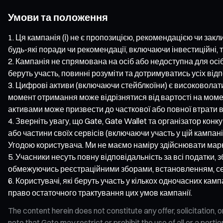
Умови та положення
Ця кампанія (i) не є пропозицією, рекомендацією чи закл
будь-які поради чи рекомендації, включаючи інвестиційні, то
Кампанія не спрямована на осіб або недоступна для осіб
беруть участь, повинні розуміти та дотримуватись усіх ві
Цифрові активи (включаючи стейблкоїни) є високоволати
момент отримання може відрізнятися від вартості на момен
активами може призвести до часткової або повної втрати в
Зверніть увагу, що Gate, Gate Wallet та організатор ко
або частини своїх сервісів (включаючи участь у цій кампа
Угодою користувача. Ми не маємо наміру здійснювати марке
Учасники несуть повну відповідальність за всі податки, 
обмежуючись реєстраційними зборами, встановленням, сер
Користувачі, які беруть участь у кількох одночасних ка
право остаточного трактування цих умов кампанії.
The content herein does not constitute any offer, solicitatio
note that Gate may restrict or prohibit the use of all or a por