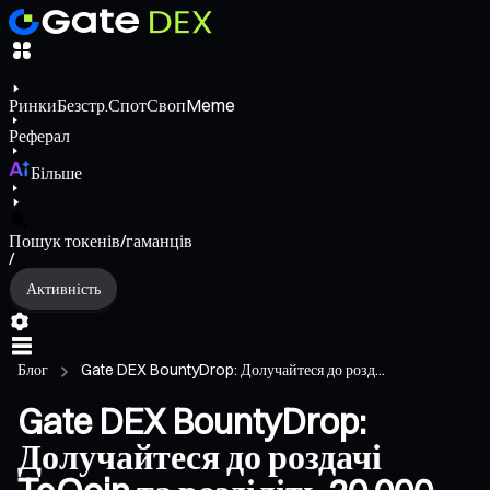
Ринки
Безстр.
Спот
Своп
Meme
Реферал
Більше
Пошук токенів/гаманців
/
Активність
Блог
Gate DEX BountyDrop: Долучайтеся до розд...
Gate DEX BountyDrop:
Долучайтеся до роздачі