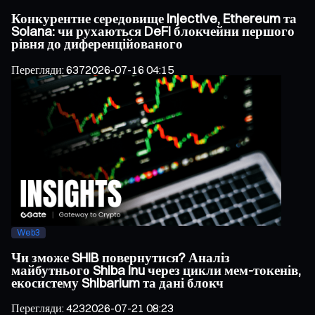
Конкурентне середовище Injective, Ethereum та
Solana: чи рухаються DeFi блокчейни першого
рівня до диференційованого
Перегляди
:
637
2026-07-16 04:15
Web3
Чи зможе SHIB повернутися? Аналіз
майбутнього Shiba Inu через цикли мем-токенів,
екосистему Shibarium та дані блокч
Перегляди
:
423
2026-07-21 08:23