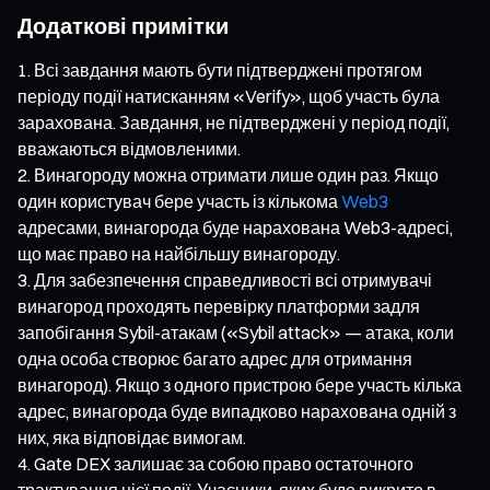
Додаткові примітки
Всі завдання мають бути підтверджені протягом
періоду події натисканням «Verify», щоб участь була
зарахована. Завдання, не підтверджені у період події,
вважаються відмовленими.
Винагороду можна отримати лише один раз. Якщо
один користувач бере участь із кількома
Web3
адресами, винагорода буде нарахована Web3-адресі,
що має право на найбільшу винагороду.
Для забезпечення справедливості всі отримувачі
винагород проходять перевірку платформи задля
запобігання Sybil-атакам («Sybil attack» — атака, коли
одна особа створює багато адрес для отримання
винагород). Якщо з одного пристрою бере участь кілька
адрес, винагорода буде випадково нарахована одній з
них, яка відповідає вимогам.
Gate DEX залишає за собою право остаточного
трактування цієї події. Учасники, яких буде викрито в