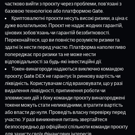
частково вийти з проєкту через проблеми, пов’язані з
базовою технологією або платформою Gate.
Криптовалютні проєкти несуть високі ризики, а ціна є
дуже волатильною. Проєкт не надає жодних гарантій,
цінових зобов’язань чи гарантій беззбитковості.
Переконайтеся, що ви повністю розумієте ризики та
здатні їх нести перед участю. Платформа наполегливо
попереджає про ризики та не може нести
відповідальності за будь-які інвестиційні дії.
Токен-винагороди надаються виключно командою
проєкту; Gate DEX не гарантує їх ринкову вартість чи
ліквідність. Користувачам слід враховувати, що у разі
видалення ліквідності, припинення роботи чи
зловмисних дій з боку команди проєкту винагороджені
токени можуть стати неликвідними, втратити вартість
або впасти до нуля. Проведіть власну перевірку перед
участю. У разі виникнення питань звертайтеся
безпосередньо до офіційної спільноти команди проєкту
для захисту своїх фінансових інтересів.