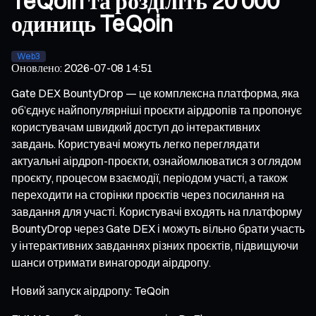
TeQoin та розділіть 20 000
одиниць TeQoin
Web3
Оновлено
:
2026-07-08 14:51
Gate DEX BountyDrop — це комплексна платформа, яка
об’єднує найпопулярніші проєкти аірдропів та пропонує
користувачам швидкий доступ до інтерактивних
завдань. Користувачі можуть легко переглядати
актуальні аірдроп-проєкти, ознайомлюватися з оглядом
проєкту, процесом взаємодії, періодом участі, а також
переходити на сторінки проєктів через посилання на
завдання для участі. Користувачі входять на платформу
BountyDrop через Gate DEX і можуть вільно брати участь
у інтерактивних завданнях різних проєктів, підвищуючи
шанси отримати винагороди аірдропу.
Новий запуск аірдропу: TeQoin