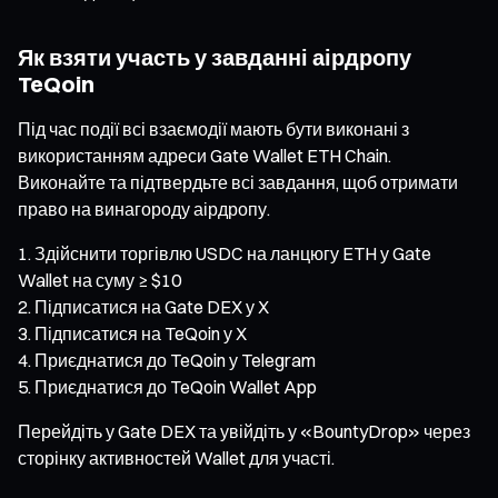
Як взяти участь у завданні аірдропу
TeQoin
Під час події всі взаємодії мають бути виконані з
використанням адреси Gate Wallet ETH Chain.
Виконайте та підтвердьте всі завдання, щоб отримати
право на винагороду аірдропу.
Здійснити торгівлю USDC на ланцюгу ETH у Gate
Wallet на суму ≥ $10
Підписатися на Gate DEX у X
Підписатися на TeQoin у X
Приєднатися до TeQoin у Telegram
Приєднатися до TeQoin Wallet App
Перейдіть у Gate DEX та увійдіть у «BountyDrop» через
сторінку активностей Wallet для участі.