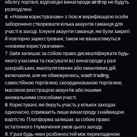
обсягу торгівлі, відповідні винагороди airdrop не будуть
розподілені.
«Новим користувачам» з тією ж верифікацією особи
заборонено створювати кілька акаунтів гаманця для
участі в заході. Існуючі акаунти гаманця, які були закриті
й повторно зареєстровані, також не вважатимуться
«новими користувачами».
Gate залишає за собою право дискваліфікувати будь-
якого учасника та скасувати всі винагороди у разі
шахрайських, маніпулятивних або оманливих дій,
включаючи, але не обмежуючись, wash trading,
самостійною торгівлею, скоординованою торгівлею,
масовою реєстрацією акаунтів або іншими
аномальними способами участі.
Користувачі, які беруть участь у кількох заходах
одночасно, отримають лише винагороду з найвищою
вартістю. Платформа залишає за собою право
остаточного тлумачення умов цього заходу.
У разі будь-яких розбіжностей між перекладеною