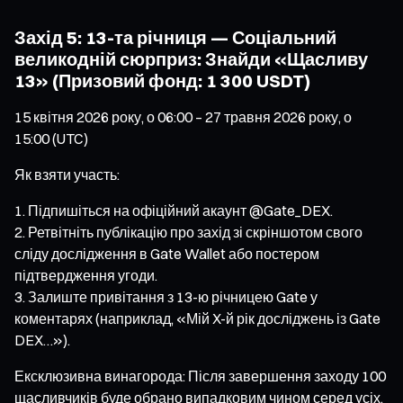
Захід 5: 13-та річниця — Соціальний
великодній сюрприз: Знайди «Щасливу
13» (Призовий фонд: 1 300 USDT)
15 квітня 2026 року, о 06:00 – 27 травня 2026 року, о
15:00 (UTC)
Як взяти участь:
Підпишіться на офіційний акаунт @Gate_DEX.
Ретвітніть публікацію про захід зі скріншотом свого
сліду дослідження в Gate Wallet або постером
підтвердження угоди.
Залиште привітання з 13-ю річницею Gate у
коментарях (наприклад, «Мій X-й рік досліджень із Gate
DEX…»).
Ексклюзивна винагорода: Після завершення заходу 100
щасливчиків буде обрано випадковим чином серед усіх,