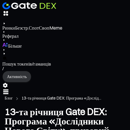
Ринки
Безстр.
Спот
Своп
Meme
Реферал
Більше
Пошук токенів/гаманців
/
Активність
Блог
13-та річниця Gate DEX: Програма «Дослід...
13-та річниця Gate DEX:
Програма «Дослідники