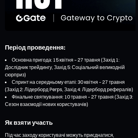
Період проведення:
Основна пригода: 15 квітня – 27 травня (Захід 1:
Дослідник трейдингу, Захід 5: Соціальний великодній
сюрприз)
Спринт на середньому етапі: 30 квітня – 27 травня
(Захід 2: Лідерборд Perps, Захід 4: Лідерборд рефералів)
Фінальне святкування: 10 травня – 27 травня (Захід 3:
Сезон взаємодії нових користувачів)
Як взяти участь
Під час заходу користувачі можуть приєднатися,