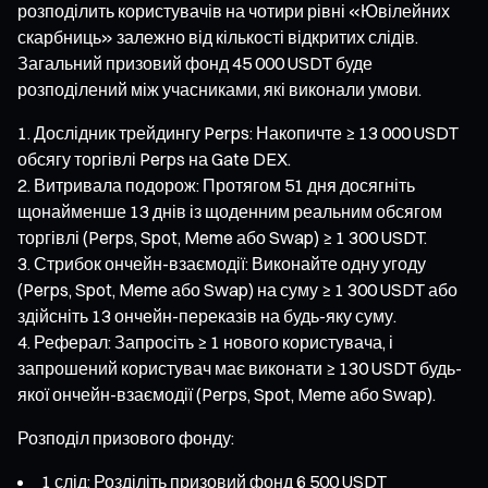
розподілить користувачів на чотири рівні «Ювілейних
скарбниць» залежно від кількості відкритих слідів.
Загальний призовий фонд 45 000 USDT буде
розподілений між учасниками, які виконали умови.
Дослідник трейдингу Perps: Накопичте ≥ 13 000 USDT
обсягу торгівлі Perps на Gate DEX.
Витривала подорож: Протягом 51 дня досягніть
щонайменше 13 днів із щоденним реальним обсягом
торгівлі (Perps, Spot, Meme або Swap) ≥ 1 300 USDT.
Стрибок ончейн-взаємодії: Виконайте одну угоду
(Perps, Spot, Meme або Swap) на суму ≥ 1 300 USDT або
здійсніть 13 ончейн-переказів на будь-яку суму.
Реферал: Запросіть ≥ 1 нового користувача, і
запрошений користувач має виконати ≥ 130 USDT будь-
якої ончейн-взаємодії (Perps, Spot, Meme або Swap).
Розподіл призового фонду:
1 слід: Розділіть призовий фонд 6 500 USDT