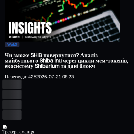
Web3
Чи зможе SHIB повернутися? Аналіз
майбутнього Shiba Inu через цикли мем-токенів,
екосистему Shibarium та дані блокч
Перегляди
:
425
2026-07-21 08:23
Трекер гаманця