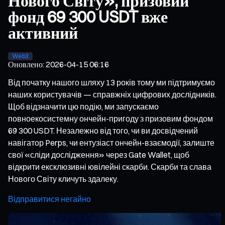
Нового Світу», призовий
фонд 69 300 USDT вже
активний
Web3
Оновлено
:
2026-04-15 06:16
Від початку нашого шляху 13 років тому ми підтримуємо
наших користувачів — справжніх цифрових дослідників.
Щоб відзначити цю подію, ми запускаємо
повноекосистемну ончейн-пригоду з призовим фондом
69 300 USDT. Незалежно від того, чи ви досвідчений
навігатор Perps, чи ентузіаст ончейн-взаємодії, залиште
свої «сліди дослідження» через Gate Wallet, щоб
відкрити ексклюзивні ювілейні скарби. Скарби та слава
Нового Світу кличуть здалеку.
Відправитися негайно