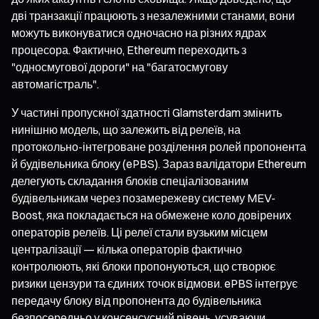
дві транзакції працюють з незалежними станами, вони
можуть виконуватися одночасно на різних ядрах
процесора. Фактично, Ethereum переходить з
"односмугової дороги" на "багатосмугову
автомагістраль".
У частині пропускної здатності Glamsterdam змінить
нинішню модель, що залежить від релеїв, на
протокольно-інтегроване розділення ролей пропонента
й будівельника блоку (ePBS). Зараз валідатори Ethereum
делегують складання блоків спеціалізованим
будівельникам через позамережеву систему MEV-
Boost, яка покладається на обмежене коло довірених
операторів релеїв. Ці релеї стали вузьким місцем
централізації — кілька операторів фактично
контролюють, які блоки пропонуються, що створює
ризики цензури та єдиних точок відмови. ePBS інтегрує
передачу блоку від пропонента до будівельника
безпосередньо у консенсусний рівень, усуваючи