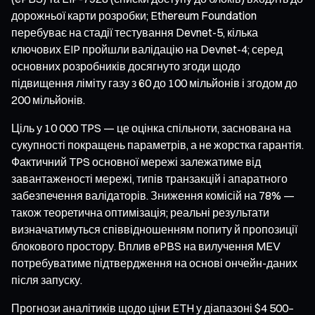
дорожньої карти розробки; Ethereum Foundation
перебуває на стадії тестування Devnet-5, кілька
ключових EIP пройшли валідацію на Devnet-4; серед
основних розробників досягнуто згоди щодо
підвищення ліміту газу з 60 до 100 мільйонів і згодом до
200 мільйонів.
Ціль у 10 000 TPS — це оцінка спільноти, заснована на
сукупності покращень параметрів, а не жорстка гарантія.
Фактичний TPS основної мережі залежатиме від
завантаженості мережі, типів транзакцій і апаратного
забезпечення валідаторів. Зниження комісій на 78% —
також теоретична оптимізація; реальні результати
визначатимуться співвідношенням попиту й пропозиції
блокового простору. Вплив ePBS на вилучення MEV
потребуватиме підтвердження на основі ончейн-даних
після запуску.
Прогнози аналітиків щодо ціни ETH у діапазоні $4 500–