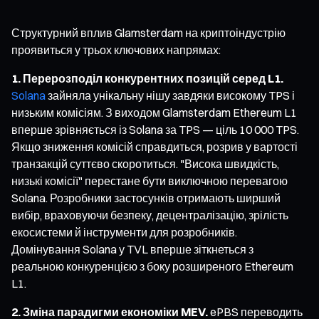
Структурний вплив Glamsterdam на криптоіндустрію
проявиться у трьох ключових напрямах:
1. Перерозподіл конкурентних позицій серед L1.
Solana
зайняла унікальну нішу завдяки високому TPS і
низьким комісіям. З виходом Glamsterdam Ethereum L1
вперше зрівняється із Solana за TPS — ціль 10 000 TPS.
Якщо зниження комісій справдиться, розрив у вартості
транзакцій суттєво скоротиться. "Висока швидкість,
низькі комісії" перестане бути виключною перевагою
Solana. Розробники застосунків отримають ширший
вибір, враховуючи безпеку, децентралізацію, зрілість
екосистеми й інструменти для розробників.
Домінування Solana у TVL вперше зіткнеться з
реальною конкуренцією з боку розширеного Ethereum
L1.
2. Зміна парадигми економіки MEV.
ePBS переводить