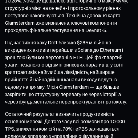
10,28%. Хоча це ще далеко від історичного максимуму,
структурні зміни на ончейн- і протокольному рівнях
поступово накопичуються. Технічна дорожня карта
Glamsterdam вже визначена, ключові компоненти
проходять фінальне тестування на Devnet-5.
Під час тижня хаку Drift близько $285 мільйонів
викрадених активів перейшли з Solana до Ethereum і
зрештою були конвертовані в ETH. Цей факт вартий
уваги: незалежно від змін ринкових наративів, у світі
криптоактивів найглибша ліквідність, найширше
прийняття й найнадійніші канали виходу ведуть в
одному напрямку. Місія Glamsterdam — ще більше
закріпити цю структурну перевагу не через історії, а
через фундаментальне перепроектування протоколу.
Остаточний результат визначить продуктивність
основної мережі. До того часу всі розмови про 10 000
TPS, зниження комісій на 78% і ePBS залишаються
водночас вправою з управління очікуваннями й