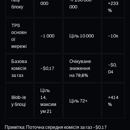
000
+233
блоку
000
%
TPS
основн
~1 000
Ціль 10 000
~10x
ої
мережі
Базова
Очікуване
~$0,
комісія
~$0,17
зниження
04
за газ
на 78,6%
Ціль
Blob-ів
14,
+414
Ціль 72+
у блоці
максим
%
ум 21
Примітка: Поточна середня комісія за газ ~$0,17