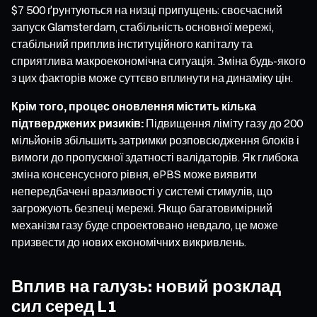
$7 500 ґрунтуються на низці припущень: своєчасний
запуск Glamsterdam, стабільність основної мережі,
стабільний приплив інституційного капіталу та
сприятлива макроекономічна ситуація. Зміна будь-якого
з цих факторів може суттєво вплинути на динаміку цін.
Крім того, процес оновлення містить кілька
підтверджених ризиків:
Підвищення ліміту газу до 200
мільйонів збільшить затримки розповсюдження блоків і
вимоги до пропускної здатності валідаторів. Як глибока
зміна консенсусного рівня, ePBS може виявити
непередбачені вразливості у системі стимулів, що
загрожують безпеці мережі. Якщо багатовимірний
механізм газу буде спроектовано невдало, це може
призвести до нових економічних викривлень.
Вплив на галузь: новий розклад
сил серед L1