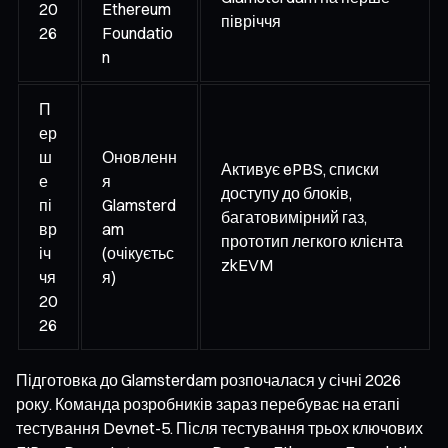
20
Ethereum
півріччя
26
Foundatio
n
П
ер
ш
Оновленн
Активує ePBS, списки
е
я
доступу до блоків,
пі
Glamsterd
багатовимірний газ,
вр
am
прототип легкого клієнта
іч
(очікуєтьс
zkEVM
чя
я)
20
26
Підготовка до Glamsterdam розпочалася у січні 2026
року. Команда розробників зараз перебуває на етапі
тестування Devnet-5. Після тестування трьох ключових