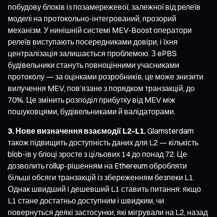
побудову блоків із позамережевої, залежної від релеїв
моделі на протокольно-інтегрований, прозорий
механізм. У нинішній системі MEV-Boost оператори
релеїв виступають посередниками довіри, і їхня
централізація залишається проблемою. З ePBS
будівельники стануть повноцінними учасниками
протоколу — за оцінками розробників, це може знизити
вилучення MEV, пов’язане з порядком транзакцій, до
70%. Це змінить розподіл прибутку від MEV між
пошуковцями, будівельниками й валідаторами.
3. Нове визначення взаємодії L2–L1.
Glamsterdam
також підвищить доступність даних для L2 — кількість
blob-ів у блоці зросте з цільових 14 до понад 72. Це
дозволить rollup-рішенням на Ethereum обробляти
більші обсяги транзакцій із збереженням безпеки L1.
Однак швидший і дешевший L1 ставить питання: якщо
L1 стане достатньо доступним і швидким, чи
повернуться деякі застосунки, які мігрували на L2, назад