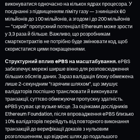
виконуватися одночасно на кількох ядрах процесора. У
поєднанні з підвищенням ліміту газу — з нинішніх 60
мільйонів до 100 мільйонів, а згодом і до 200 мільйонів
— "сирий" пропускний потенціал Ethereum може зрости
у 3,3 раза й більше. Важливо, що розробникам
смартконтрактів не потрібно буде змінювати код, щоб
скористатися цими покращеннями.
Структурний вплив ePBS на масштабування.
ePBS
забезпечує мережі ширше вікно для розповсюдження
більших обсягів даних. Зараз валідація блоку обмежена
лише 2-секундним "гарячим шляхом", що змушує
валідаторів поспішно транслювати й виконувати
транзакції, суттєво обмежуючи пропускну здатність.
ePBS усуває це вузьке місце. За оцінками дослідників
Ethereum Foundation, після впровадження ePBS близько
10% валідаторів перейдуть від повторного виконання
транзакцій до верифікації доказів з нульовим
розголошенням, що відкриє шлях до подальшого