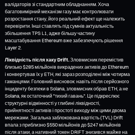
валідаторів зі стандартним обладнанням. Хоча
багатовимірний механізм газу має контролювати
розростання стану, його реальний ефект ще належить
перевірити. Інші ставлять під сумнів актуальність
збільшення TPS L1, адже більшу частину
масштабування Ethereum вже забезпечують рішення
Layer 2.
Ліквідність після хаку Drift.
Зловмисник перемістив
близько $285 мільйонів викрадених активів до Ethereum
і конвертував їх у ETH, які зараз розподілені між чотирма
гаманцями. Головний висновок: навіть після серйозного
інциденту безпеки в Solana, зловмисник обрав ETH, а не
Solana, як остаточний "тихий гавань". Це підкреслює
структурні відмінності у глибині ліквідності,
прийнятності активів і простоті виходу між цими двома
мережами. Загальна заблокована вартість (TVL) Drift
впала з приблизно $550 мільйонів до $247 мільйонів
після атаки, а нативний токен DRIFT знизився майже на