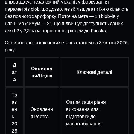
впроваджує незалежний механізм форкування
параметрів blob, що дозволяє збільшувати їхню кількість
без повного хардфорку. Поточна мета — 14 blob-ів у
блоці, максимум — 21, що підвищує доступність даних
для L2 у 2,3 раза порівняно з рівнем до Fusaka.
Ось хронологія ключових етапів станом на 3 квітня 2026
року:
Д
Оновлен
ат
Ключові деталі
ня/Подія
а
Тр
ав
Оптимізація рівня
ен
Оновленн
виконання для
ь
я Pectra
підготовки до
20
масштабування
25