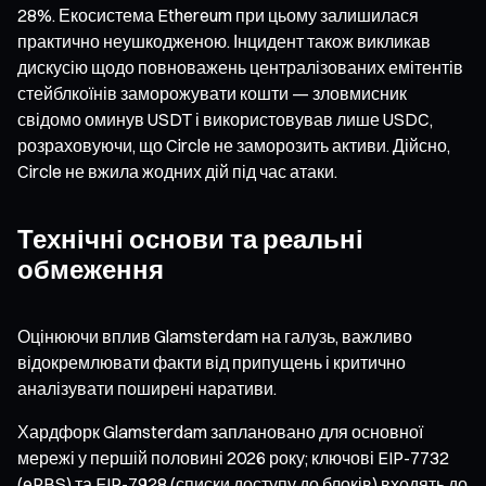
28%. Екосистема Ethereum при цьому залишилася
практично неушкодженою. Інцидент також викликав
дискусію щодо повноважень централізованих емітентів
стейблкоїнів заморожувати кошти — зловмисник
свідомо оминув USDT і використовував лише USDC,
розраховуючи, що Circle не заморозить активи. Дійсно,
Circle не вжила жодних дій під час атаки.
Технічні основи та реальні
обмеження
Оцінюючи вплив Glamsterdam на галузь, важливо
відокремлювати факти від припущень і критично
аналізувати поширені наративи.
Хардфорк Glamsterdam заплановано для основної
мережі у першій половині 2026 року; ключові EIP-7732
(ePBS) та EIP-7928 (списки доступу до блоків) входять до