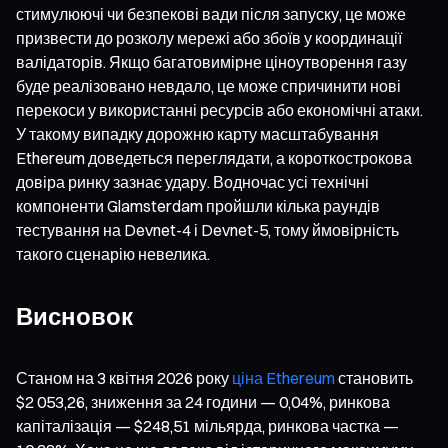
стимулюючі чи безпекові вади після запуску, це може
призвести до розколу мережі або збоїв у координації
валідаторів. Якщо багатовимірне ціноутворення газу
буде реалізовано невдало, це може спричинити нові
перекоси у використанні ресурсів або економічні атаки.
У такому випадку дорожню карту масштабування
Ethereum доведеться переглядати, а короткострокова
довіра ринку зазнає удару. Водночас усі технічні
компоненти Glamsterdam пройшли кілька раундів
тестування на Devnet-4 і Devnet-5, тому ймовірність
такого сценарію невелика.
Висновок
Станом на 3 квітня 2026 року
ціна Ethereum
становить
$2 053,26, зниження за 24 години — 0,04%, ринкова
капіталізація — $248,51 мільярда, ринкова частка —