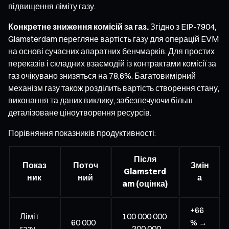
підвищення ліміту газу.
Конкретне зниження комісій за газ.
Згідно з EIP-7904,
Glamsterdam перегляне вартість газу для операцій EVM
на основі сучасних апаратних бенчмарків. Для простих
переказів і складних взаємодій із контрактами комісії за
газ очікувано знизяться на 78,6%. Багатовимірний
механізм газу також розділить вартість створення стану,
виконання та даних виклику, забезпечуючи більш
деталізоване ціноутворення ресурсів.
Порівняння показників продуктивності:
Після
Показ
Поточ
Змін
Glamsterd
ник
ний
а
am (оцінка)
+66
Ліміт
100 000 000
60 000
% →
газу
→ 200 000