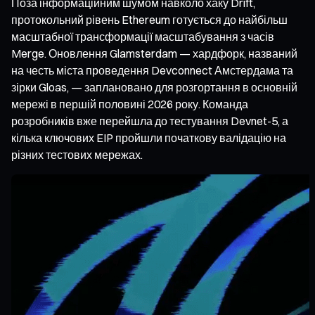
Поза інформаційним шумом навколо хаку Drift,
протокольний рівень Ethereum готується до найбільш
масштабної трансформації масштабування з часів
Merge. Оновлення Glamsterdam — хардфорк, названий
на честь міста проведення Devconnect Амстердама та
зірки Gloas, — заплановано для розгортання в основній
мережі в першій половині 2026 року. Команда
розробників вже перейшла до тестування Devnet-5, а
кілька ключових EIP пройшли початкову валідацію на
різних тестових мережах.