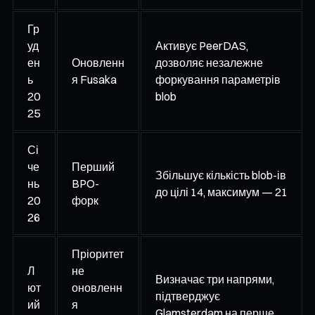
Гр
уд
Активує PeerDAS,
ен
Оновленн
дозволяє незалежне
ь
я Fusaka
форкування параметрів
20
blob
25
Сі
че
Перший
Збільшує кількість blob-ів
нь
BPO-
до цілі 14, максимум — 21
20
форк
26
Пріоритет
Л
не
Визначає три напрями,
ют
оновленн
підтверджує
ий
я
Glamsterdam на перше