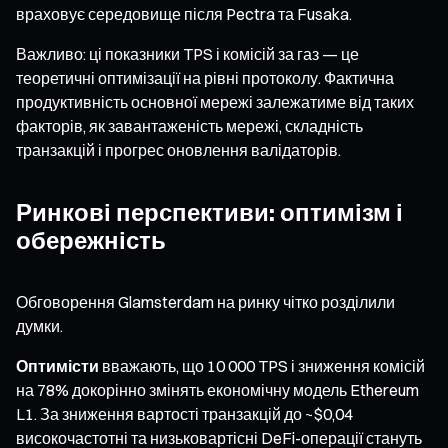
враховує середовище після Pectra та Fusaka.
Важливо: ці показники TPS і комісій за газ — це
теоретичні оптимізації на рівні протоколу. Фактична
продуктивність основної мережі залежатиме від таких
факторів, як завантаженість мережі, складність
транзакцій і прогрес оновлення валідаторів.
Ринкові перспективи: оптимізм і
обережність
Обговорення Glamsterdam на ринку чітко розділили
думки.
Оптимісти
вважають, що 10 000 TPS і зниження комісій
на 78% докорінно змінять економічну модель Ethereum
L1. За зниження вартості транзакцій до ~$0,04
високочастотні та низьковартісні DeFi-операції стануть