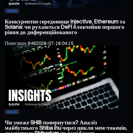
Web3
Конкурентне середовище Injective, Ethereum та
Solana: чи рухаються DeFi блокчейни першого
рівня до диференційованого
Перегляди
:
648
2026-07-16 04:15
Web3
Чи зможе SHIB повернутися? Аналіз
майбутнього Shiba Inu через цикли мем-токенів,