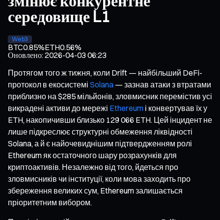
змінює конкурентне
середовище L1
Web3
BTC
0.85%
ETH
0.56%
Оновлено
:
2026-04-03 06:23
Протягом того ж тижня, коли Drift — найбільший DeFi-
протокол в екосистемі
Solana
— зазнав атаки з втратами
приблизно на $285 мільйонів, зловмисник перемістив усі
викрадені активи до мережі
Ethereum
і конвертував їх у
ETH, накопичивши близько 129 066 ETH. Цей інцидент не
лише підкреслює структурні обмеження ліквідності
Solana, а й є найочевиднішим підтвердженням ролі
Ethereum як остаточного шару розрахунків для
криптоактивів. Незалежно від того, йдеться про
зловмисників чи інституції, коли мова заходить про
збереження великих сум, Ethereum залишається
пріоритетним вибором.