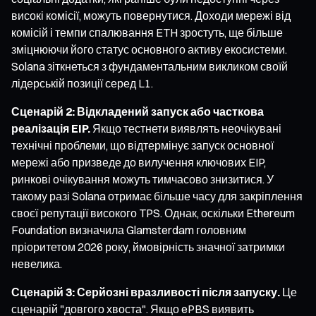
високі комісії, можуть повернутися. Доходи мережі від
комісій і темпи спалювання ETH зростуть, ще більше
зміцнюючи його статус основного активу екосистеми.
Solana зіткнеться з фундаментальним викликом своїй
лідерській позиції серед L1.
Сценарій 2: Відкладений запуск або часткова
реалізація EIP.
Якщо тестнети виявлять неочікувані
технічні проблеми, що відтермінує запуск основної
мережі або призведе до вилучення ключових EIP,
ринкові очікування можуть тимчасово знизитися. У
такому разі Solana отримає більше часу для закріплення
своєї репутації високого TPS. Однак, оскільки Ethereum
Foundation визначила Glamsterdam головним
пріоритетом 2026 року, ймовірність значної затримки
невелика.
Сценарій 3: Серйозні вразливості після запуску.
Це
сценарій "довгого хвоста". Якщо ePBS виявить