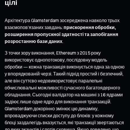
цілі
Архітектура Glamsterdam зосереджена навколо трьох
взаємопов’язаних завдань:
прискорення обробки,
розширення пропускної здатності та запобігання
розростанню бази даних
.
З точки зору виконання, Ethereum з 2015 року
використовує однопотокову, послідовну модель
обробки — кожна транзакція виконується одна за одною
у впорядкованій черзі. Такий підхід простий і безпечний,
але він суттєво недовикористовує паралельні
обчислювальні можливості сучасного багатоядерного
обладнання. Сьогодні валідатор на машині з 16 ядрами
задіює лише одне ядро для виконання транзакцій.
Glamsterdam докорінно змінює цю динаміку,
впроваджуючи списки доступу до блоків: у кожному
блоці заздалегідь вказується, які транзакції звертаються
до яких акаунтів і слотів сховища. Якщо доведено, що