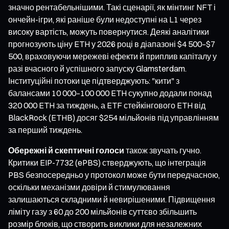
значно рентабельнішими. Такі сценарії, як мінтинг NFT і
ончейн-ігри, які раніше були недоступні на L1 через
високу вартість, можуть повернутися. Деякі аналітики
прогнозують ціну ETH у 2026 році в діапазоні $4 500–$7
500, враховуючи мережеві ефекти й приплив капіталу у
разі вчасного й успішного запуску Glamsterdam.
Інституційні потоки це підтверджують: "кити" з
балансами 10 000–100 000 ETH сукупно додали понад
320 000 ETH за тиждень, а ETF стейкінгового ETH від
BlackRock (ETHB) досяг $254 мільйонів під управлінням
за перший тиждень.
Обережні й скептичні голоси
також звучать гучно.
Критики EIP-7732 (ePBS) стверджують, що інтеграція
PBS безпосередньо у протокол може бути передчасною,
оскільки механізми довіри й стимулювання
залишаються складними й невирішеними. Підвищення
ліміту газу з 60 до 200 мільйонів суттєво збільшить
розмір блоків, що створить виклики для незалежних