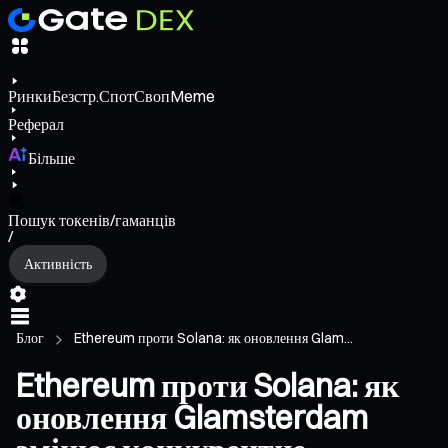
Ринки
Безстр.
Спот
Своп
Meme
Реферал
Більше
Пошук токенів/гаманців
/
Активність
Блог
Ethereum проти Solana: як оновлення Glam...
Ethereum проти Solana: як
оновлення Glamsterdam