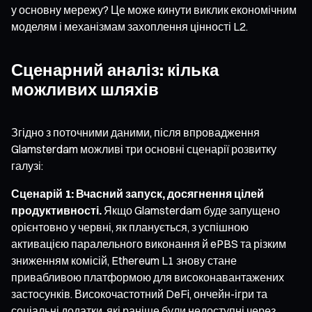
у основну мережу? Це може кинути виклик економічним
моделям і механізмам захоплення цінності L2.
Сценарний аналіз: кілька
можливих шляхів
Згідно з поточними даними, після впровадження
Glamsterdam можливі три основні сценарії розвитку
галузі:
Сценарій 1: Вчасний запуск, досягнення цілей
продуктивності.
Якщо Glamsterdam буде запущено
орієнтовно у червні, як планується, з успішною
активацією паралельного виконання й ePBS та різким
зниженням комісій, Ethereum L1 знову стане
привабливою платформою для високонавантажених
застосунків. Високочастотний DeFi, ончейн-ігри та
соціальні додатки, які раніше були недоступні через