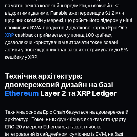
пам’ятні речі та колекційні предмети, у блокчейн. За
відкритими даними, Fanable вже перевищив $1,2 млн
щорічних комісій у мережі, що робить його лідером у ніші
споживчих RWA-продуктів. Додатково, картка Epic One
XRP
cashback приймається у понад 180 країнах,
дозволяючи користувачам витрачати токенізовані
активи у повсякденних транзакціях і отримувати до 8%
кешбеку у XRP.
Технічна архітектура:
двомережевий дизайн на базі
Ethereum
Layer 2 та XRP Ledger
Технічна основа Epic Chain базується на двомережевій
архітектурі. Токен EPIC функціонує як актив стандарту
ERC-20 у мережі Ethereum, а також глибоко
інтегрований із сайдчейном, сумісним із EVM, на базі