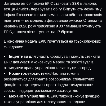
Загальна емісія токена EPIC становить 33,6 мільйона, і
вся ця кількість перебуває в обігу. Відсутність механізму
інфляції означає, що максимальна та обігова пропозиція
ідентичні — це модель із фіксованою емісією. Станом на
червень 2026 року приблизно 9 337 гаманців утримують
EPIC, а токен лістингується на 17 біржах.
Економічна модель EPIC ґрунтується на трьох ключових
складових:
Інцентиви для участі.
Користувачі можуть стейкати
EPIC для участі у консенсусі мережі та роботі вузлів,
отримуючи права управління та частку винагород.
Розвиток екосистеми.
Частина токенів
резервується для грантів розробникам, спільнотних
фондів та партнерських проєктів для стимулювання
зростання децентралізованих застосунків.
Механізм управління.
EPIC також виконує функцію
токена управління для голосування та подання