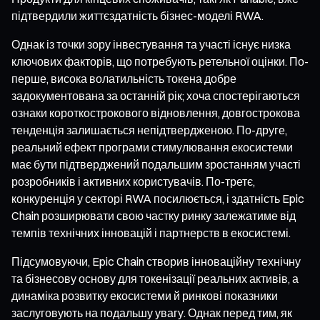
підтвердили життєздатність бізнес-моделі RWA.
Однак із точки зору інвестування та участі існує низка
ключових факторів, що потребують ретельної оцінки. По-
перше, висока волатильність токена добре
задокументована за останній рік; хоча спостерігаються
ознаки короткострокового відновлення, довгострокова
тенденція залишається непідтвердженою. По-друге,
реальний ефект програми стимулювання екосистеми
має бути підтверджений подальшим зростанням участі
розробників і активних користувачів. По-третє,
конкуренція у секторі RWA посилюється, і здатність Epic
Chain розширювати свою частку ринку залежатиме від
темпів технічних інновацій і партнерств в екосистемі.
Підсумовуючи, Epic Chain створив інноваційну технічну
та бізнесову основу для токенізації реальних активів, а
динаміка розвитку екосистеми й ринкові показники
заслуговують на подальшу увагу. Однак перед тим, як