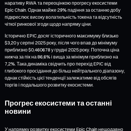
наративу RWA та переоцінкою прогресу екосистеми
Epic Chain. Однак майже 29% падіння за останню добу
підкреслює високу волатильність токена та відсутність
чіткої ринкової згоди щодо напряму ціни.
Історично EPIC досяг історичного максимуму близько
$3,20 у серпні 2025 року, після чого впав до мінімуму
приблизно $0,460678 у грудні 2025 року. Поточна ціна
нижча за пік на 86,6% і вища за мінімум приблизно на
7,2%. Така динаміка свідчить про перехід EPIC від
глибокого просідання до більш нейтрального діапазону,
однак стійкість цієї тенденції залежатиме від обсягів
торгів і подальшого розвитку екосистеми.
Прогрес екосистеми та останні
новини
У напрямку розвитку екосистеми Epic Chain нещодавно