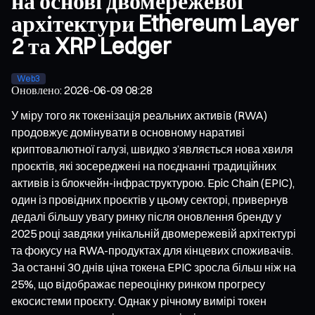
на основі двомережевої
архітектури Ethereum Layer
2 та XRP Ledger
Web3
Оновлено
:
2026-06-09 08:28
У міру того як токенізація реальних активів (RWA)
продовжує домінувати в основному наративі
криптовалютної галузі, швидко з’являється нова хвиля
проєктів, які зосереджені на поєднанні традиційних
активів із блокчейн-інфраструктурою. Epic Chain (EPIC),
один із провідних проєктів у цьому секторі, привернув
дедалі більшу увагу ринку після оновлення бренду у
2025 році завдяки унікальній двомережевій архітектурі
та фокусу на RWA-продуктах для кінцевих споживачів.
За останні 30 днів ціна токена EPIC зросла більш ніж на
25%, що відображає переоцінку ринком прогресу
екосистеми проєкту. Однак у річному вимірі токен