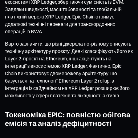
екосистемі XRP Ledger, зберігаючи сумісність із EVM.
Завдяки швидкості, масштабованості та глобальній
платіжній мережі XRP Ledger, Epic Chain отримує
додаткові технічні переваги для транскордонних
операцій із RWA.
Варто зазначити, що різні джерела по-різному описують
технічну архітектуру проєкту. Деякі класифікують його як
Layer 2-проєкт на Ethereum, інші акцентують на
інтеграції з екосистемою XRP Ledger. Фактично, Epic
Chain використовує двомережеву архітектуру, що
базується на технології Ethereum Layer 2 rollup, а
інтеграція із сайдчейном на XRP Ledger розширює його
можливості у сфері платежів та ліквідності активів.
Токеноміка EPIC: повністю обігова
емісія та аналіз дефіцитності