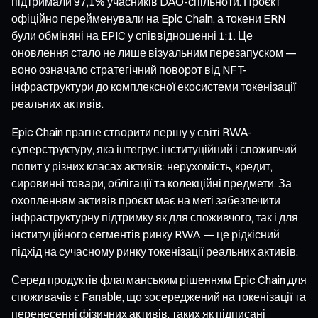
підтримали 97,1% учасників DAO-спільноти. Проєкт
офіційно перейменували на Epic Chain, а токени ERN
були обміняні на EPIC у співвідношенні 1:1. Це
оновлення стало не лише візуальним перезапуском —
воно означало стратегічний поворот від NFT-
інфраструктури до комплексної екосистеми токенізації
реальних активів.
Epic Chain прагне створити першу у світі RWA-
суперструктуру, яка інтегрує інституційний і споживчий
попит у різних класах активів: нерухомість, кредит,
сировинні товари, облігації та колекційні предмети. За
охопленням активів проєкт має на меті забезпечити
інфраструктурну підтримку як для споживчого, так і для
інституційного сегментів ринку RWA — це рідкісний
підхід на сучасному ринку токенізації реальних активів.
Серед продуктів флагманським рішенням Epic Chain для
споживачів є Fanable, що зосереджений на токенізації та
перенесенні фізичних активів, таких як підписані