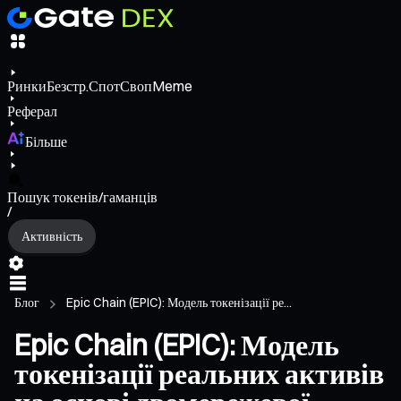
Ринки
Безстр.
Спот
Своп
Meme
Реферал
Більше
Пошук токенів/гаманців
/
Активність
Блог
Epic Chain (EPIC): Модель токенізації ре...
Epic Chain (EPIC): Модель
токенізації реальних активів