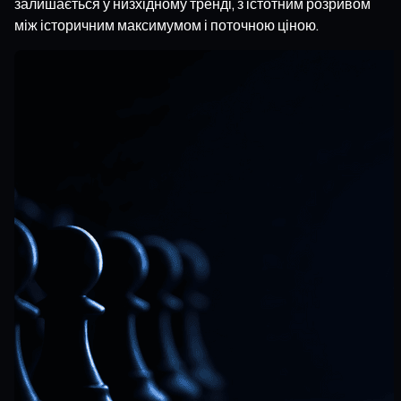
залишається у низхідному тренді, з істотним розривом
між історичним максимумом і поточною ціною.