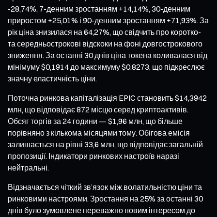
-28,74%, 7-денним зростанням +14,14%, 30-денним
приростом +25,01% і 90-денним зростанням +71,93%. За
рік ціна знизилася на 64,27%, що свідчить про коротко-
та середньострокові відскоки на фоні довгострокового
зниження. За останні 30 днів ціна токена коливалася від
мінімуму $0,1914 до максимуму $0,8273, що підкреслює
значну еластичність ціни.
Поточна ринкова капіталізація EPIC становить $14,3942
млн, що відповідає 872 місцю серед криптоактивів.
Обсяг торгів за 24 години — $1,96 млн, що більше
порівняно з кількома місяцями тому. Обігова емісія
залишається на рівні 33,6 млн, що відповідає загальній
пропозиції. Індикатори ринкових настроїв наразі
нейтральні.
Відзначається чіткий зв’язок між волатильністю ціни та
ринковими настроями. Зростання на 25% за останні 30
днів було зумовлене переважно новим інтересом до