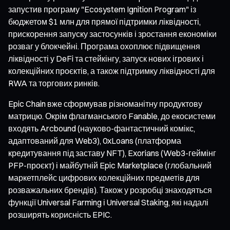
запустив програму "Ecosystem Ignition Program" із
бюджетом $1 млн для прямої підтримки ліквідності,
прискорення запуску застосунків і зростання економіки
розваг у блокчейні. Програма охоплює підвищення
ліквідності у DeFi та стейкінгу, запуск нових ігрових і
колекційних проєктів, а також підтримку ліквідності для
RWA та торгових ринків.
Epic Chain вже сформував різноманітну продуктову
матрицю. Окрім флагманського Fanable, до екосистеми
входять Arcbound (науково-фантастичний комікс,
адаптований для Web3), 0xLoans (платформа
кредитування під заставу NFT), Exorians (Web3-геймінг
PFP-проєкт) і майбутній Epic Marketplace (глобальний
маркетплейс цифрових колекційних предметів для
розважальних брендів). Також у розробці знаходяться
функції Universal Farming і Universal Staking, які надалі
розширять корисність EPIC.