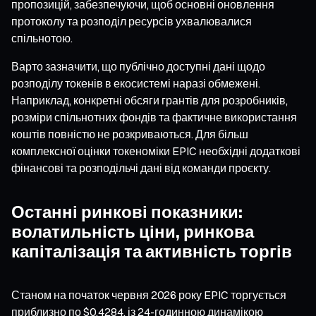
пропозицій, забезпечуючи, щоб основні оновлення
протоколу та розподіл ресурсів ухвалювалися
спільнотою.
Варто зазначити, що публічно доступні дані щодо
розподілу токенів в екосистемі наразі обмежені.
Наприклад, конкретні обсяги грантів для розробників,
розміри спільнотних фондів та фактичне використання
коштів повністю не розкриваються. Для більш
комплексної оцінки токеноміки EPIC необхідні додаткові
фінансові та розподільчі дані від команди проєкту.
Останні ринкові показники:
волатильність ціни, ринкова
капіталізація та активність торгів
Станом на початок червня 2026 року EPIC торгується
приблизно по $0,4284, із 24-годинною динамікою