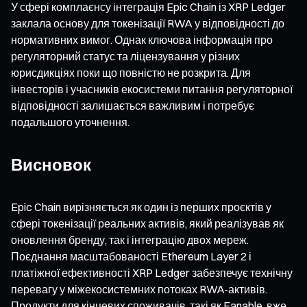
У сфері комплаєнсу інтеграція Epic Chain із XRP Ledger
заклала основу для токенізації RWA у відповідності до
нормативних вимог. Однак ключова інформація про
регуляторний статус та ліцензування у різних
юрисдикціях поки що повністю не розкрита. Для
інвесторів і учасників екосистеми питання регуляторної
відповідності залишається важливим і потребує
подальшого уточнення.
Висновок
Epic Chain вирізняється як один із перших проєктів у
сфері токенізації реальних активів, який реалізував як
оновлення бренду, так і інтеграцію двох мереж.
Поєднання масштабованості Ethereum Layer 2 і
платіжної ефективності XRP Ledger забезпечує технічну
перевагу у міжекосистемних потоках RWA-активів.
Продукти для кінцевих споживачів, такі як Fanable, вже