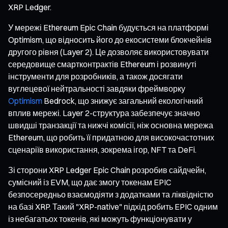
XRP Ledger.
У мережі Ethereum Epic Chain будується на платформі
Optimism, що відносить його до екосистеми блокчейнів
другого рівня (Layer 2). Це дозволяє використовувати
середовище смартконтрактів Ethereum і розвинуті
інструменти для розробників, а також досягати
вуглецевої нейтральності завдяки фреймворку
Optimism
Bedrock, що знижує загальний екологічний
вплив мережі. Layer 2-структура забезпечує значно
швидші транзакції та нижчі комісії, ніж основна мережа
Ethereum, що робить її придатною для високочастотних
сценаріїв використання, зокрема ігор, NFT та DeFi.
Зі сторони XRP Ledger Epic Chain розробив сайдчейн,
сумісний із EVM, що дає змогу токенам EPIC
безпосередньо взаємодіяти з додатками та ліквідністю
на базі XRP. Такий "XRP-native" підхід робить EPIC одним
із небагатьох токенів, які можуть функціонувати у