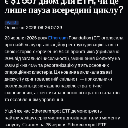
є $1 557 дном для ETH, чи це
лише пауза всередині циклу?
Web3
Оновлено
:
2026-06-26 07:29
23 червня 2026 року
Ethereum
Foundation (EF) оголосила
про найбільшу організаційну реструктуризацію за всю
свою історію: скорочення 54 співробітників (приблизно
20% від загальної чисельності), зменшення бюджету на
2026 рік на 40% та реорганізацію у п’ять основних
операційних кластерів. Ця новина викликала жваві
дискусії у криптовалютній спільноті — прихильники
розглядають це як «давно назріле стратегічне
скорочення», а скептики занепокоєні втратою талантів
та ослабленням управління.
У цей же час Ethereum spot ETF демонструють
найтривалішу серію чистих відтоків капіталу з моменту
запуску. Станом на 25 червня Ethereum spot ETF