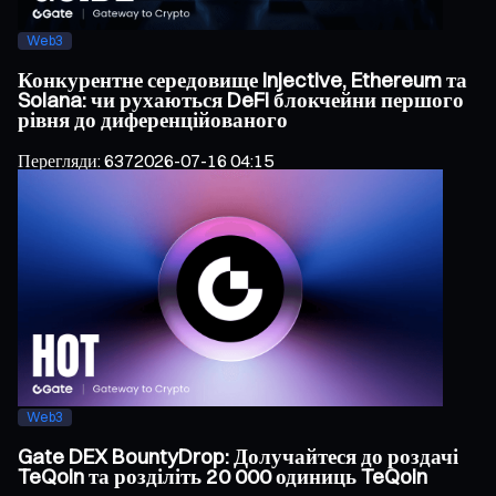
Web3
Конкурентне середовище Injective, Ethereum та
Solana: чи рухаються DeFi блокчейни першого
рівня до диференційованого
Перегляди
:
637
2026-07-16 04:15
Web3
Gate DEX BountyDrop: Долучайтеся до роздачі
TeQoin та розділіть 20 000 одиниць TeQoin