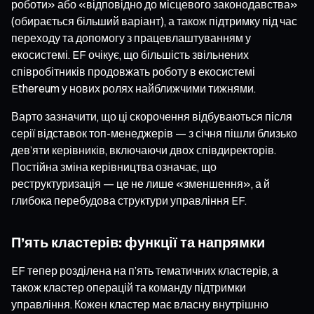
роботи» або «відповідно до місцевого законодавства»
(обирається більший варіант), а також підтримку під час
переходу та допомогу з працевлаштуванням у
екосистемі. EF очікує, що більшість звільнених
співробітників продовжать роботу в екосистемі
Ethereum у нових ролях найближчими тижнями.
Варто зазначити, що ці скорочення відбуваються після
серії відставок топ-менеджерів — з січня пішли близько
дев’яти керівників, включаючи двох співдиректорів.
Постійна зміна керівництва означає, що
реструктуризація — це не лише «зменшення», а й
глибока перебудова структури управління EF.
П’ять кластерів: функції та напрямки
EF тепер розділена на п’ять тематичних кластерів, а
також кластер операцій та команду підтримки
управління. Кожен кластер має власну внутрішню