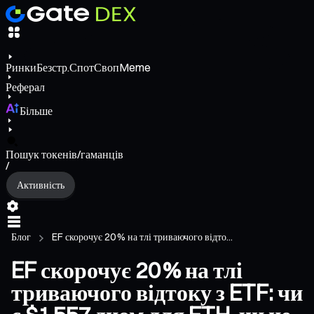
Ринки
Безстр.
Спот
Своп
Meme
Реферал
Більше
Пошук токенів/гаманців
/
Активність
Блог
EF скорочує 20 % на тлі триваючого відто...
EF скорочує 20 % на тлі
триваючого відтоку з ETF: чи