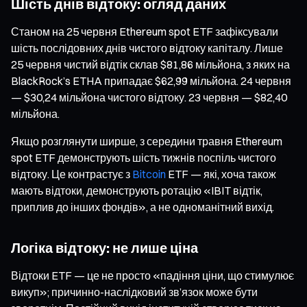
Шість днів відтоку: огляд даних
Станом на 25 червня Ethereum spot ETF зафіксували
шість послідовних днів чистого відтоку капіталу. Лише
25 червня чистий відтік склав $81,86 мільйона, з яких на
BlackRock’s ETHA припадає $62,99 мільйона. 24 червня
— $30,24 мільйона чистого відтоку. 23 червня — $82,40
мільйона.
Якщо розглянути ширше, з середини травня Ethereum
spot ETF демонструють шість тижнів поспіль чистого
відтоку. Це контрастує з
Bitcoin
ETF — які, хоча також
мають відтоки, демонструють ротацію «IBIT відтік,
приплив до інших фондів», а не одноманітний вихід.
Логіка відтоку: не лише ціна
Відтоки ETF — це не просто «падіння ціни, що стимулює
викуп»; причинно-наслідковий зв’язок може бути