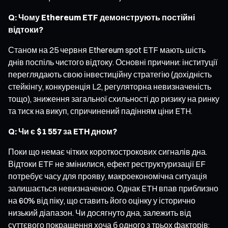
Q: Чому Ethereum ETF демонструють постійні
відтоки?
Станом на 25 червня Ethereum spot ETF мають шість
днів поспіль чистого відтоку. Основні причини: інституції
переглядають свою інвестиційну стратегію (дохідність
стейкінгу, конкуренція L2, регуляторна невизначеність
тощо), зниження загальної схильності до ризику на ринку
та тиск на викуп, спричинений падінням ціни ETH.
Q: Чи є $1 557 за ETH дном?
Поки що немає чітких короткострокових сигналів дна.
Відтоки ETF не змінилися, ефект реструктуризації EF
потребує часу для прояву, макроекономічна ситуація
залишається невизначеною. Однак ETH впав приблизно
на 60% від піку, що ставить його оцінку у історично
низький діапазон. Чи досягнуто дна, залежить від
суттєвого покращення хоча б одного з трьох факторів: