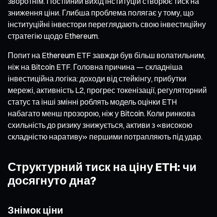
зворотнім. Постійний вихід інституцій створює тиск на
зниження ціни. Глибша проблема полягає у тому, що
інституційні інвестори переглядають свою інвестиційну
стратегію щодо Ethereum.
Попит на Ethereum ETF завжди був більш волатильним,
ніж на Bitcoin ETF. Головна причина — складніша
інвестиційна логіка: доходи від стейкінгу, прибутки
мережі, активність L2, прогрес токенізації, регуляторний
статус та інші змінні роблять модель оцінки ETH
набагато менш прозорою, ніж у Bitcoin. Коли ринкова
схильність до ризику знижується, активи з «високою
складністю наративу» першими потрапляють під удар.
Структурний тиск на ціну ETH: чи
досягнуто дна?
Знімок ціни