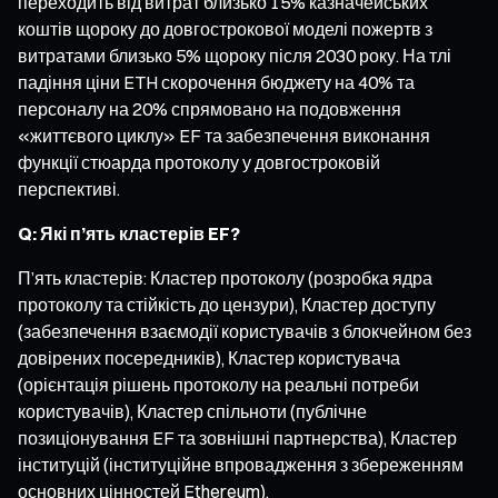
переходить від витрат близько 15% казначейських
коштів щороку до довгострокової моделі пожертв з
витратами близько 5% щороку після 2030 року. На тлі
падіння ціни ETH скорочення бюджету на 40% та
персоналу на 20% спрямовано на подовження
«життєвого циклу» EF та забезпечення виконання
функції стюарда протоколу у довгостроковій
перспективі.
Q: Які п’ять кластерів EF?
П’ять кластерів: Кластер протоколу (розробка ядра
протоколу та стійкість до цензури), Кластер доступу
(забезпечення взаємодії користувачів з блокчейном без
довірених посередників), Кластер користувача
(орієнтація рішень протоколу на реальні потреби
користувачів), Кластер спільноти (публічне
позиціонування EF та зовнішні партнерства), Кластер
інституцій (інституційне впровадження з збереженням
основних цінностей Ethereum).