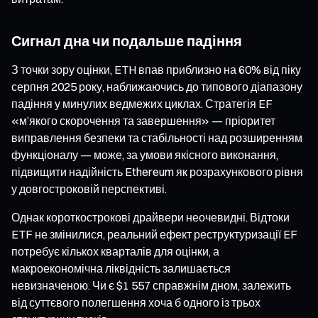
Сигнал дна чи подальше падіння
З точки зору оцінки, ETH впав приблизно на 60% від піку
серпня 2025 року, наближаючись до типового діапазону
падіння у минулих ведмежих циклах. Стратегія EF
«м’якого скорочення та завершення» — пріоритет
виправлення безпеки та стабільності над розширенням
функціоналу — може, за умови якісного виконання,
підвищити надійність Ethereum як розрахункового рівня
у довгостроковій перспективі.
Однак короткострокові драйвери неочевидні. Відтоки
ETF не змінилися, реальний ефект реструктуризації EF
потребує кількох кварталів для оцінки, а
макроекономічна ліквідність залишається
невизначеною. Чи є $1 557 справжнім дном, залежить
від суттєвого полегшення хоча б одного із трьох