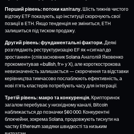
Перший рівень: потоки капіталу.
Шість тижнів чистого
відтоку ETF показують, що інституції скорочують свої
позиції в ETH. Якщо тенденція не зміниться, ETH
залишиться під тиском продажу.
Другий рівень: фундаментальні фактори.
Деякі
розглядають реструктуризацію EF як «сигнал до
зростання» (співзасновник Solana Анатолій Яковенко
прокоментував «bullish, fr» у X), але короткострокова
невизначеність залишається — скорочення та відставки
керівництва тимчасово послаблюють ефективність, а
нові п’ять кластерів потребують часу для інтеграції.
Третій рівень: макро та конкуренція.
Крипторинок
загалом перебуває у низхідному каналі, Bitcoin
наближається до позначки $60 000. Конкурентні
блокчейни, зокрема Solana, продовжують тиснути на
частку Ethereum завдяки швидкості та низьким
витратам.