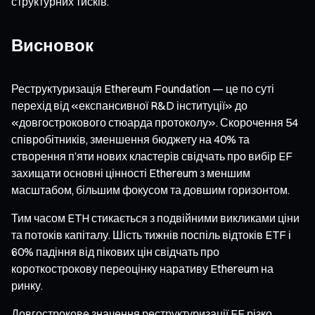
структурних тисків.
Висновок
Реструктуризація Ethereum Foundation — це по суті
перехід від «експансивної R&D інституції» до
«довгострокового стюарда протоколу». Скорочення 54
співробітників, зменшення бюджету на 40% та
створення п’яти нових кластерів свідчать про вибір EF
захищати основні цінності Ethereum з меншим
масштабом, більшим фокусом та довшим горизонтом.
Тим часом ETH стикається з подвійними викликами ціни
та потоків капіталу. Шість тижнів поспіль відтоків ETF і
60% падіння від пікових цін свідчать про
короткострокову переоцінку наративу Ethereum на
ринку.
Довгострокове значення реструктуризації EF різко