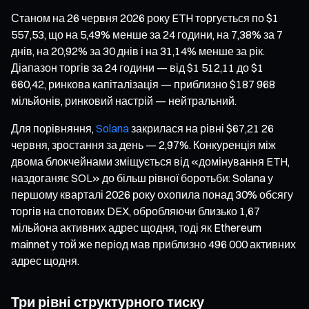
Станом на 26 червня 2026 року ETH торгується по $1
557,53, що на 5,49% менше за 24 години, на 7,38% за 7
днів, на 20,92% за 30 днів і на 31,14% менше за рік.
Діапазон торгів за 24 години — від $1 512,11 до $1
660,42, ринкова капіталізація — приблизно $187 968
мільйонів, ринковий настрій — нейтральний.
Для порівняння,
Solana
закрилася на рівні $67,21 26
червня, зростання за день — 2,97%. Конкуренція між
двома блокчейнами зміщується від «домінування ETH,
наздоганяє SOL» до більш рівної боротьби: Solana у
першому кварталі 2026 року охопила понад 30% обсягу
торгів на спотових DEX, обробляючи близько 1,67
мільйона активних адрес щодня, тоді як Ethereum
mainnet у той же період мав приблизно 496 000 активних
адрес щодня.
Три рівні структурного тиску