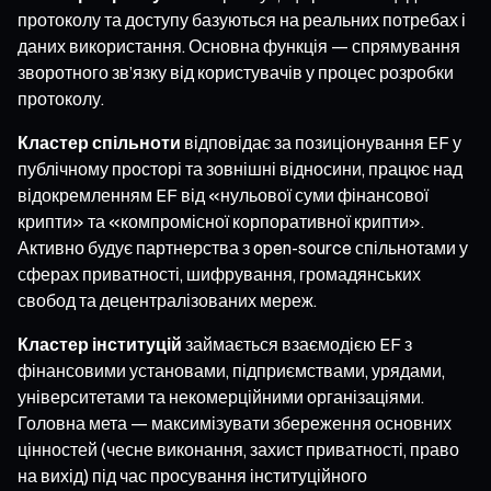
протоколу та доступу базуються на реальних потребах і
даних використання. Основна функція — спрямування
зворотного зв’язку від користувачів у процес розробки
протоколу.
Кластер спільноти
відповідає за позиціонування EF у
публічному просторі та зовнішні відносини, працює над
відокремленням EF від «нульової суми фінансової
крипти» та «компромісної корпоративної крипти».
Активно будує партнерства з open-source спільнотами у
сферах приватності, шифрування, громадянських
свобод та децентралізованих мереж.
Кластер інституцій
займається взаємодією EF з
фінансовими установами, підприємствами, урядами,
університетами та некомерційними організаціями.
Головна мета — максимізувати збереження основних
цінностей (чесне виконання, захист приватності, право
на вихід) під час просування інституційного