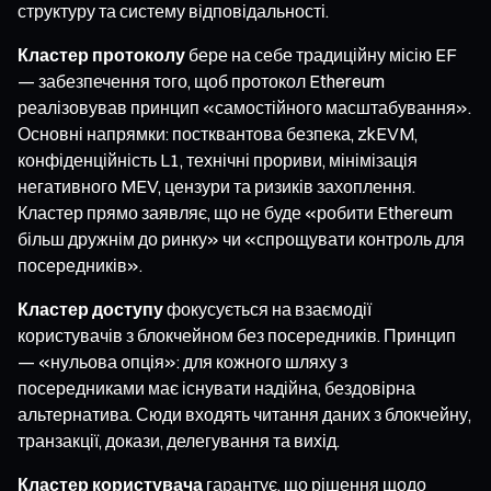
структуру та систему відповідальності.
Кластер протоколу
бере на себе традиційну місію EF
— забезпечення того, щоб протокол Ethereum
реалізовував принцип «самостійного масштабування».
Основні напрямки: постквантова безпека, zkEVM,
конфіденційність L1, технічні прориви, мінімізація
негативного MEV, цензури та ризиків захоплення.
Кластер прямо заявляє, що не буде «робити Ethereum
більш дружнім до ринку» чи «спрощувати контроль для
посередників».
Кластер доступу
фокусується на взаємодії
користувачів з блокчейном без посередників. Принцип
— «нульова опція»: для кожного шляху з
посередниками має існувати надійна, бездовірна
альтернатива. Сюди входять читання даних з блокчейну,
транзакції, докази, делегування та вихід.
Кластер користувача
гарантує, що рішення щодо