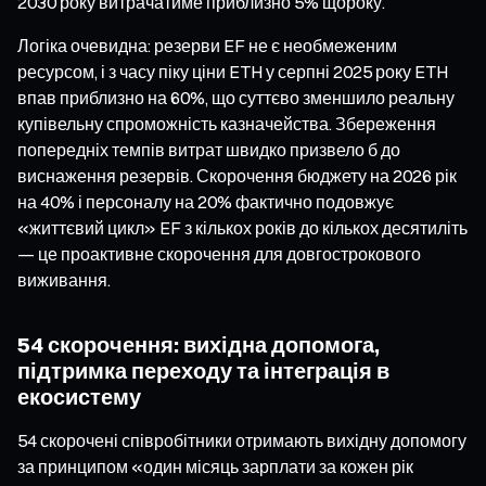
2030 року витрачатиме приблизно 5% щороку.
Логіка очевидна: резерви EF не є необмеженим
ресурсом, і з часу піку ціни ETH у серпні 2025 року ETH
впав приблизно на 60%, що суттєво зменшило реальну
купівельну спроможність казначейства. Збереження
попередніх темпів витрат швидко призвело б до
виснаження резервів. Скорочення бюджету на 2026 рік
на 40% і персоналу на 20% фактично подовжує
«життєвий цикл» EF з кількох років до кількох десятиліть
— це проактивне скорочення для довгострокового
виживання.
54 скорочення: вихідна допомога,
підтримка переходу та інтеграція в
екосистему
54 скорочені співробітники отримають вихідну допомогу
за принципом «один місяць зарплати за кожен рік