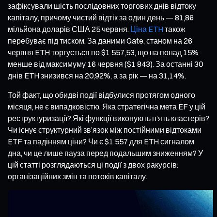
зафіксували шість послідовних торгових днів відтоку
капіталу, причому чистий відтік за один день — 81,86
мільйона доларів США 25 червня.
Ціна ETH
також
перебуває під тиском. За даними Gate, станом на 26
червня ETH торгується по $1 557,53, що на понад 15%
менше від максимуму 16 червня ($1 843). За останні 30
днів ETH знизився на 20,92%, а за рік — на 31,14%.
Той факт, що обидві події відбулися протягом одного
місяця, не є випадковістю. Яка стратегічна мета EF у цій
реструктуризації? Які функції виконують п’ять кластерів?
Чи існує структурний зв’язок між постійними відтоками
ETF та падінням ціни? Чи є $1 557 для ETH сигналом
дна, чи це лише пауза перед подальшим зниженням? У
цій статті розглядаються ці події з двох ракурсів:
організаційних змін та потоків капіталу.