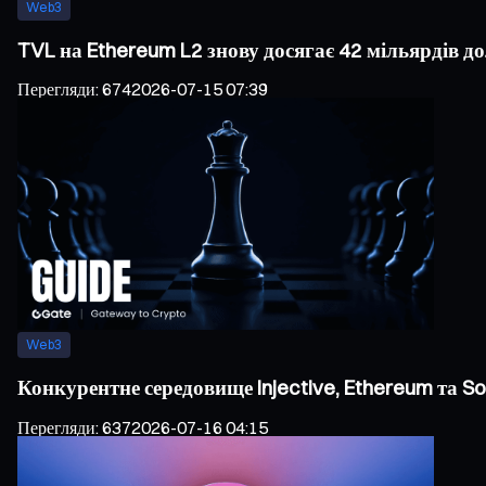
Web3
TVL на Ethereum L2 знову досягає 42 мільярдів д
Перегляди
:
674
2026-07-15 07:39
Web3
Конкурентне середовище Injective, Ethereum та S
Перегляди
:
637
2026-07-16 04:15