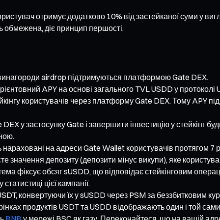
користувач отримує додатково 10% від застейканої суми у виг
ць обмежена, діє принцип першості.
і винагороди airdrop підтримуються платформою Gate DEX.
орієнтовний APY на основі загального TVL USDD у протоколі 
йкінгу користувачів через платформу Gate DEX. Тому APY під 
e DEX у застосунку Gate і завершити інвестицію у стейкінг б
ною.
ть нараховані на адреси Gate Wallet користувачів протягом 7 
те значення депозиту (депозити мінус викупи), яке користува
стема фіксує обсяг sUSDD, що відповідає стейкінговим опера
статистиці цієї кампанії.
SDT, конвертуючи їх у sUSDD через PSM за беззбитковим курсо
рінках продуктів USDT та USDD відображають один і той сами
ть
BNB
у мережі BSC як газу. Переконайтеся, що на вашій адр