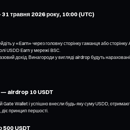
– 31 травня 2026 року, 10:00 (UTC)
діть у «Earn» через головну сторінку гаманця або сторінку Ac
олі USDD Earn у мережі BSC.
зовий дохід. Винагороди у вигляді airdrop будуть нараховані
 — airdrop 10 USDT
ій Gate Wallet і успішно внесли будь-яку суму USDD, отримают
, діє принцип першості.
до 500 USDT