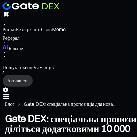
Ринки
Безстр.
Спот
Своп
Meme
Реферал
Більше
Пошук токенів/гаманців
/
Активність
Блог
Gate DEX: спеціальна пропозиція для нова...
Gate DEX: спеціальна пропози
діліться додатковими 10 000