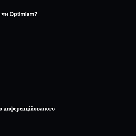
e чи Optimism?
до диференційованого