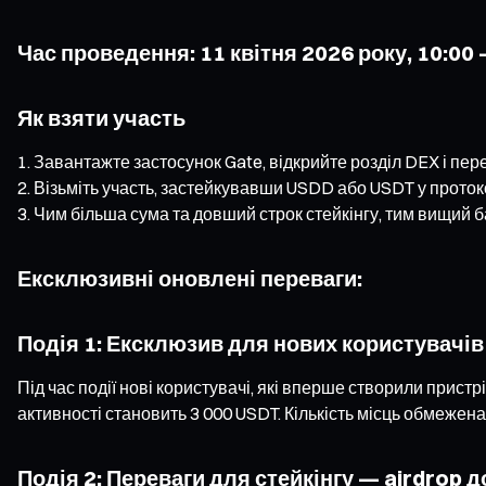
Час проведення: 11 квітня 2026 року, 10:00 
Як взяти участь
Завантажте застосунок Gate, відкрийте розділ DEX і перей
Візьміть участь, застейкувавши USDD або USDT у проток
Чим більша сума та довший строк стейкінгу, тим вищий ба
Ексклюзивні оновлені переваги:
Подія 1: Ексклюзив для нових користувачів
Під час події нові користувачі, які вперше створили пристр
активності становить 3 000 USDT. Кількість місць обмежена
Подія 2: Переваги для стейкінгу — airdrop 