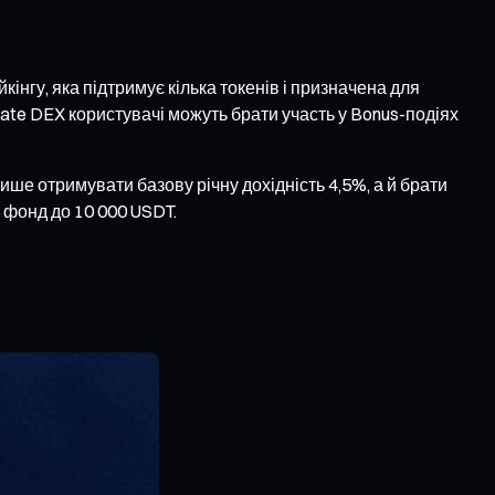
інгу, яка підтримує кілька токенів і призначена для
ate DEX користувачі можуть брати участь у Bonus-подіях
ше отримувати базову річну дохідність 4,5%, а й брати
 фонд до 10 000 USDT.