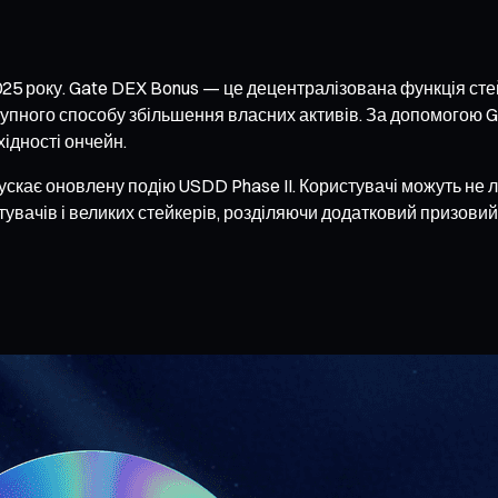
25 року. Gate DEX Bonus — це децентралізована функція стейк
упного способу збільшення власних активів. За допомогою G
хідності ончейн.
кає оновлену подію USDD Phase II. Користувачі можуть не ли
тувачів і великих стейкерів, розділяючи додатковий призовий