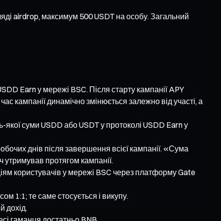
ляді airdrop, максимум 500 USDT на особу. Загальний
USDD Earn у мережі BSC. Після старту кампанії APY
час кампанії динамічно змінюється залежно від участі, а
удь-якої суми USDD або USDT у протоколі USDD Earn у
робочих днів після завершення всієї кампанії. «Сума
ч утримував протягом кампанії.
ціям користувачів у мережі BSC через платформу Gate
м 1:1; те саме стосується і викупу.
й дохід.
есі гаманця достатньо BNB.