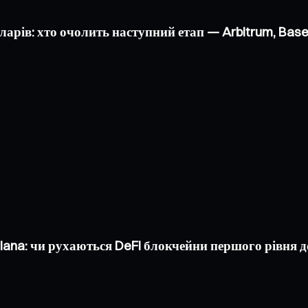
оларів: хто очолить наступний етап — Arbitrum, Bas
olana: чи рухаються DeFi блокчейни першого рівня 