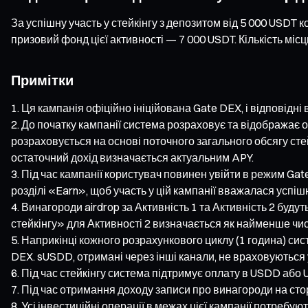
За успішну участь у стейкінгу з депозитом від 5 000 USDT 
призовий фонд цієї активності — 7 000 USDT. Кількість міс
Примітки
Ця кампанія офіційно ініційована Gate DEX, і відповідн
До початку кампанії система розраховує та відображає 
розраховується на основі поточного загального обсягу сте
остаточний дохід визначається актуальним APY.
Під час кампанії користувач повинен увійти в режим Gat
розділі «Earn», щоб участь у цій кампанії вважалася успіш
Винагороди airdrop за Активність 1 та Активність 2 буду
стейкінгу» для Активності 2 визначається як найменше чис
Наприкінці кожного розрахункового циклу (1 година) си
DEX. sUSDD, отримані через інші канали, не враховуються у 
Під час стейкінгу система підтримує оплату в USDD або U
Під час отримання доходу записи про винагороди на сто
Усі інвестиційні операції в межах цієї кампанії потребую