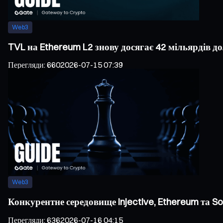
Web3
TVL на Ethereum L2 знову досягає 42 мільярдів д
Перегляди
:
660
2026-07-15 07:39
Web3
Конкурентне середовище Injective, Ethereum та S
Перегляди
:
636
2026-07-16 04:15