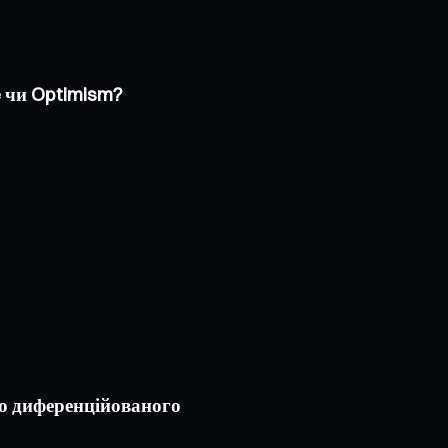
e чи Optimism?
до диференційованого