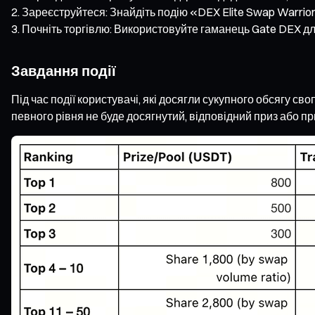
Зареєструйтеся: Знайдіть подію «DEX Elite Swap Warrior»
Почніть торгівлю: Використовуйте гаманець Gate DEX дл
Завдання події
Під час події користувачі, які досягли сукупного обсягу св
певного рівня не буде досягнутий, відповідний приз або п