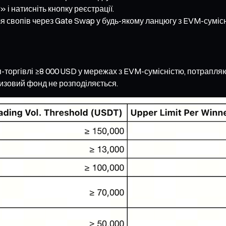
 і натисніть кнопку реєстрації.
я свопів через Gate Swap у будь-якому ланцюгу з EVM-сумісн
оп-торгівлі ≥8 000 USD у мережах з EVM-сумісністю, потрапляю
ризовий фонд не розподіляється.