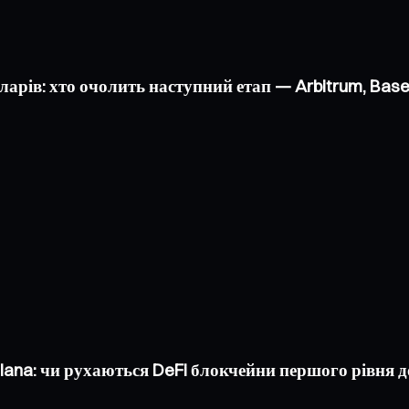
оларів: хто очолить наступний етап — Arbitrum, Bas
olana: чи рухаються DeFi блокчейни першого рівня 