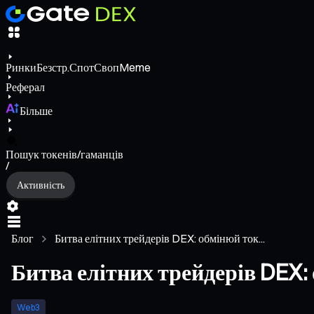
Ринки
Безстр.
Спот
Своп
Meme
Реферал
Більше
Пошук токенів/гаманців
/
Активність
Блог
Битва елітних трейдерів DEX: обмінюй ток...
Битва елітних трейдерів DEX:
Web3