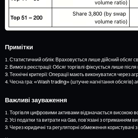
Примітки
Статистичний облік: Враховується лише дійсний обсяг св
Вимога реєстрації: Обсяг торгівлі фіксується лише після
Технічні критерії: Операції мають виконуватися через аг
Чесна гра: «Wash trading» (штучне нагнітання обсягів) 
Важливі зауваження
Торгівля цифровими активами відзначається високою вол
Усі податки та витрати на Gas, пов’язані з отриманням в
Через юридичні та регуляторні обмеження користувачі з 