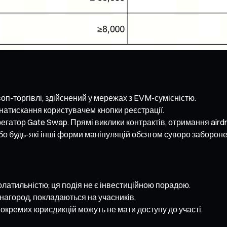
оп-торгівлі, здійснений у мережах з EVM-сумісністю.
 натискання користувачем кнопки реєстрації.
регатор Gate Swap. Прямі виклики контрактів, отримання airdro
або будь-які інші форми маніпуляцій обсягом суворо забороне
атильністю; ця подія не є інвестиційною порадою.
инагород, покладаються на учасників.
окремих юрисдикцій можуть не мати доступу до участі.