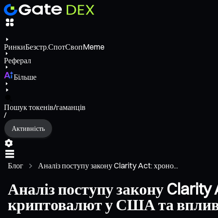
Ринки
Безстр.
Спот
Своп
Meme
Реферал
Більше
Пошук токенів/гаманців
/
Активність
Блог
Аналіз поступу закону Clarity Act: хроно...
Аналіз поступу закону Clarity
криптовалют у США та вплив