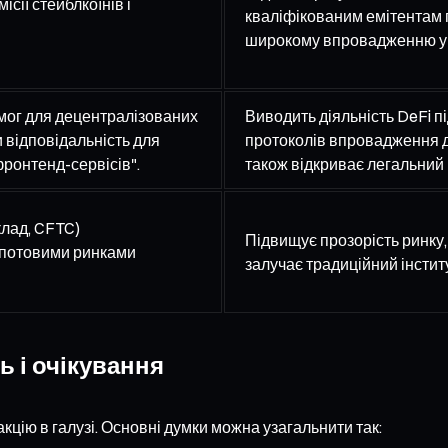
ії стейблкоїнів і
кваліфікованим емітентам п
широкому впровадженню у б
мог для децентралізованих
Виводить діяльність DeFi п
 відповідальність для
протоколів впровадження д
фронтенд-сервісів".
також відкриває легальний к
клад, CFTC)
Підвищує прозорість ринку,
спотовими ринками
залучає традиційний інстит
ь і очікування
цію в галузі. Основні думки можна узагальнити так: