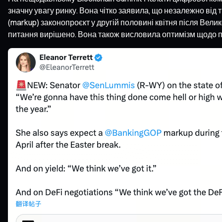
значну увагу ринку. Вона чітко заявила, що незалежно від 
(markup) законопроєкт у другій половині квітня після Вел
питання вирішено. Вона також висловила оптимізм щодо пі