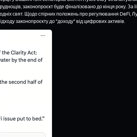
труднощів, законопроєкт буде фіналізовано до кінця року. За 
икодніх свят. Щодо спірних положень про регулювання DeFi, Л
дходу законопроєкту до "доходу" від цифрових активів.