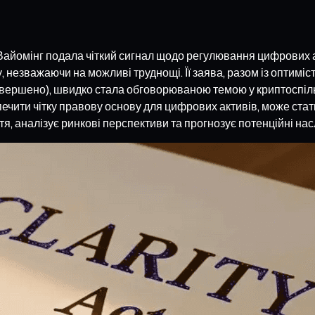
 Вайомінг подала чіткий сигнал щодо регулювання цифрових а
 незважаючи на можливі труднощі. Її заява, разом із оптимі
авершено), швидко стала обговорюваною темою у криптоспільн
печити чітку правову основу для цифрових активів, може ста
нтя, аналізує ринкові перспективи та прогнозує потенційні насл