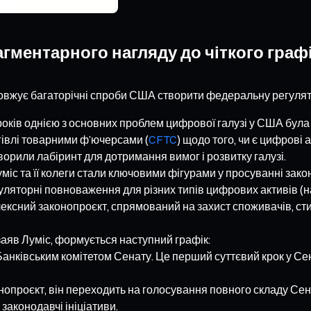
гментарного нагляду до чіткого граф
одовжує багаторічні спроби США створити федеральну регулят
оків однією з основних проблем цифрової галузі у США була 
ргівлі товарними ф’ючерсами (
CFTC
) щодо того, чи є цифрові
ворили лабіринт для дотримання вимог і розвитку галузі.
іс та її колеги стали ключовими фігурами у просуванні зако
уляторні повноваження для різних типів цифрових активів (на
лексний законопроєкт, спрямований на захист споживачів, с
заяв Луміс, формується наступний графік:
анківським комітетом Сенату. Це перший суттєвий крок у Сена
нопроєкт, він переходить на голосування повного складу Сен
законодавчі ініціативи.