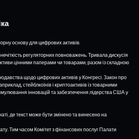
іка
орну основу для цифрових активів.
нечіткість регуляторних повноважень. Тривала дискусія
 активи цінними паперами чи товарами, разом із складною
нодавства щодо цифрових активів у Конгресі. Закон про
приклад, стейблкоїнів і криптоактивів із товарними
тимулювання інновацій та забезпечення лідерства США у
ті, де текст може бути змінено та винесено на
ату. Тим часом Комітет з фінансових послуг Палати