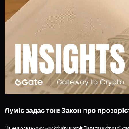
Луміс задає тон: Закон про прозоріс
На нещодавньому Blockchain Summit Палати цифрової комер