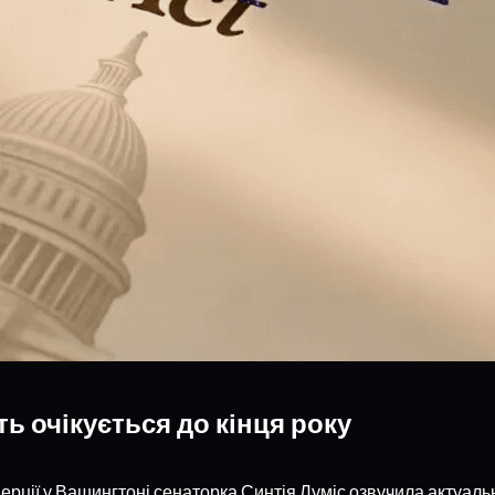
ть очікується до кінця року
ції у Вашингтоні сенаторка Синтія Луміс озвучила актуальн