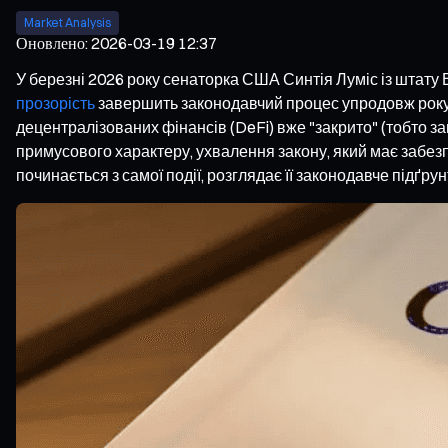
Market Analysis
Оновлено
:
2026-03-19 12:37
У березні 2026 року сенаторка США Синтія Луміс із штату
прозорість
завершить законодавчий процес упродовж року,
децентралізованих фінансів (DeFi) вже "закрито" (тобто з
примусового характеру, ухвалення закону, який має забез
починається з самої події, розглядає її законодавче підґру