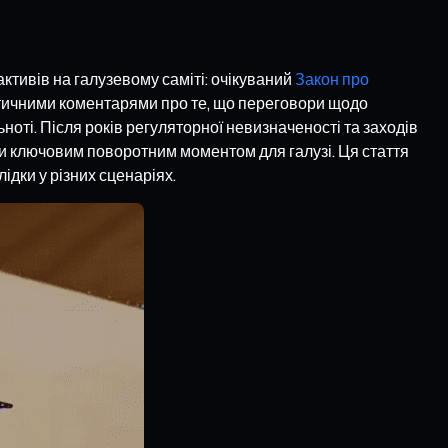
ктивів на галузевому саміті: очікуваний
Закон про
стичними коментарями про те, що переговори щодо
оті. Після років регуляторної невизначеності та заходів
ти ключовим поворотним моментом для галузі. Ця стаття
ідки у різних сценаріях.