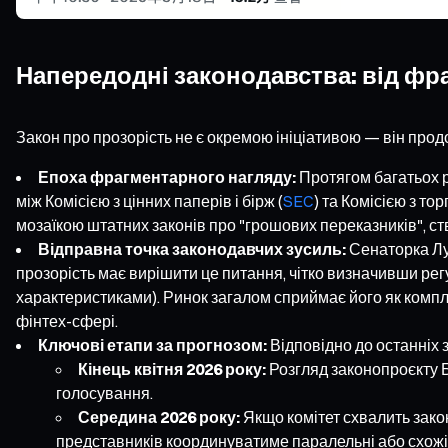
Напередодні законодавства: від фра
Закон про прозорість не є окремою ініціативою — він пр
Епоха фрагментарного нагляду:
Протягом багатьох р
між Комісією з цінних паперів і бірж (
SEC
) та Комісією з то
мозаїкою штатних законів про "грошових переказників", ст
Відправна точка законодавчих зусиль:
Сенаторка Лум
прозорість має вирішити це питання, чітко визначивши рег
характеристиками). Ринок загалом сприймає його як комп
фінтех-сфері.
Ключові етапи за прогнозом:
Відповідно до останніх 
Кінець квітня 2026 року:
Розгляд законопроєкту Б
голосування.
Середина 2026 року:
Якщо комітет схвалить зако
представників координуватиме паралельні або схожі 