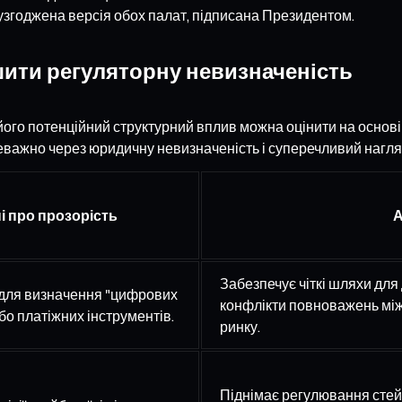
узгоджена версія обох палат, підписана Президентом.
шити регуляторну невизначеність
ого потенційний структурний вплив можна оцінити на основі
важно через юридичну невизначеність і суперечливий нагляд 
і про прозорість
А
Забезпечує чіткі шляхи дл
 для визначення "цифрових
конфлікти повноважень між
або платіжних інструментів.
ринку.
Піднімає регулювання стейб