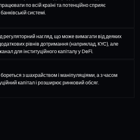
рацювати по всій країні та потенційно сприяє
анківській системі.
ід регуляторний нагляд, що може вимагати від деяких
одаткових рівнів дотримання (наприклад, KYC), але
анал для інституційного капіталу у DeFi.
 бореться з шахрайством і маніпуляціями, а з часом
уційний капітал і розширює ринковий обсяг.