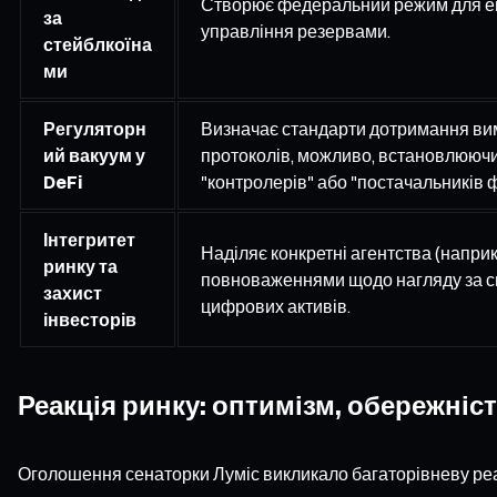
Створює федеральний режим для еміс
за
управління резервами.
стейблкоїна
ми
Регуляторн
Визначає стандарти дотримання ви
ий вакуум у
протоколів, можливо, встановлюючи
DeFi
"контролерів" або "постачальників 
Інтегритет
Наділяє конкретні агентства (напри
ринку та
повноваженнями щодо нагляду за 
захист
цифрових активів.
інвесторів
Реакція ринку: оптимізм, обережніст
Оголошення сенаторки Луміс викликало багаторівневу реак