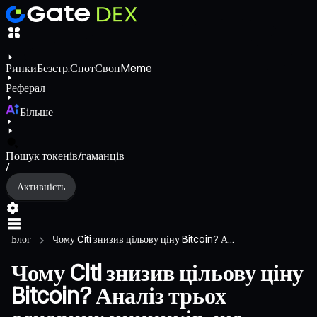
Ринки
Безстр.
Спот
Своп
Meme
Реферал
Більше
Пошук токенів/гаманців
/
Активність
Блог
Чому Citi знизив цільову ціну Bitcoin? А...
Чому Citi знизив цільову ціну
Bitcoin? Аналіз трьох