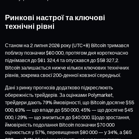
Ринкові настрої та ключові
технічні рівні
Станом на 2 липня 2026 року (UTC+8) Bitcoin тримався
поблизу позначки $60 000, протягом дня короткочасно
піднімався до $61 324,4 та опускався до $58 327,2.
Bitcoin залишається нижче кількох ключових технічних
рівнів, зокрема своєї 200-денної ковзної середньої.
Дані з ринку прогнозів додатково підкреслюють
обережність трейдерів. За оцінками Polymarket,
трейдери дають 79% ймовірності, що Bitcoin досягне $55
000, 63% — що впаде до $50 000, 45% — що досягне $45
000, і 29% — що знизиться до $40 000. Щодо зростання,
ймовірність подолання Bitcoin позначки $70 000
оцінюється у 57%, перевищення $80 000 — у 34%, а $65