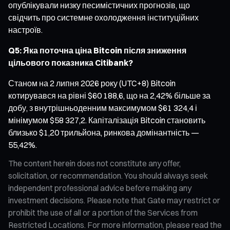
опублікували низку песимістичних прогнозів, що
свідчить про системне охолодження інституційних
настроїв.
Q5: Яка поточна ціна Bitcoin після зниження
цільового показника Citibank?
Станом на 2 липня 2026 року (UTC+8) Bitcoin
котирувався на рівні $60 188,6, що на 2,42% більше за
добу, з внутрішньоденним максимумом $61 324,4 і
мінімумом $58 327,2. Капіталізація Bitcoin становить
близько $1,20 трильйона, ринкова домінантність —
55,42%.
The content herein does not constitute any offer,
solicitation, or recommendation. You should always seek
independent professional advice before making any
investment decisions. Please note that Gate may restrict or
prohibit the use of all or a portion of the Services from
Restricted Locations. For more information, please read the