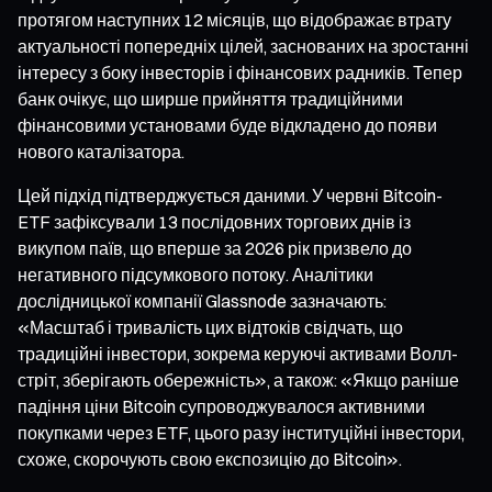
протягом наступних 12 місяців, що відображає втрату
актуальності попередніх цілей, заснованих на зростанні
інтересу з боку інвесторів і фінансових радників. Тепер
банк очікує, що ширше прийняття традиційними
фінансовими установами буде відкладено до появи
нового каталізатора.
Цей підхід підтверджується даними. У червні Bitcoin-
ETF зафіксували 13 послідовних торгових днів із
викупом паїв, що вперше за 2026 рік призвело до
негативного підсумкового потоку. Аналітики
дослідницької компанії Glassnode зазначають:
«Масштаб і тривалість цих відтоків свідчать, що
традиційні інвестори, зокрема керуючі активами Волл-
стріт, зберігають обережність», а також: «Якщо раніше
падіння ціни Bitcoin супроводжувалося активними
покупками через ETF, цього разу інституційні інвестори,
схоже, скорочують свою експозицію до Bitcoin».