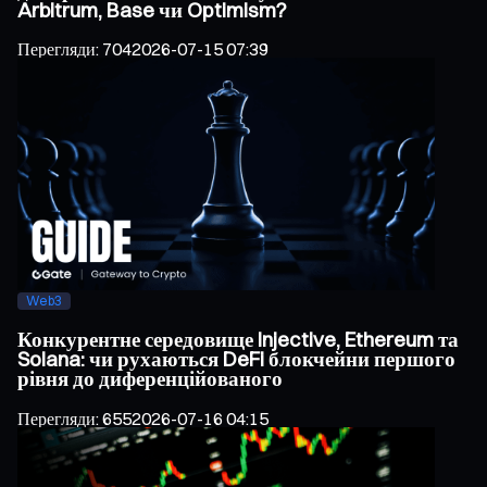
Arbitrum, Base чи Optimism?
Перегляди
:
704
2026-07-15 07:39
Web3
Конкурентне середовище Injective, Ethereum та
Solana: чи рухаються DeFi блокчейни першого
рівня до диференційованого
Перегляди
:
655
2026-07-16 04:15