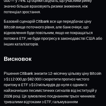
000 — у 74%. Ці оцінки свідчать, що учасники ринку
значно більше враховують ризики зниження, ніж
потенціал зростання.
Базовий сценарій Citibank все ще передбачає ціну
Bitcoin вище поточного рівня, але банк очікує, що
відновлення буде повільним, якщо не покращаться
потоки в ETF, не буде прогресу в законодавстві США або
інших каталізаторів.
Висновок
Рішення Citibank знизити 12-місячну цільову ціну Bitcoin
з $112 000 до $82 000 і скоротити прогноз чистого
притоку в ETF з $10 мільярдів до нуля є одним із
найзначніших песимістичних сигналів від інституцій у
2026 році. Це зумовлено поєднанням трьох чинників:
тривалими відтоками з ETF, гальмуванням