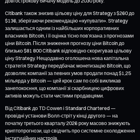
довгострокову бичачу модель до 2030 року.
Citibank також знизив цільову ціну для Strategy з $260 до
$136, зберігаючи рекомендацію «купувати». Strategy
залишається одним із найбільших корпоративних
власників Bitcoin, і її оцінка тісно пов’язана з прогнозами
ціни Bitcoin. Після зниження прогнозу ціни Bitcoin до
близько $81 800 Citibank відповідно скоригував цільову
ціну Strategy. Нещодавно оголошена нова капітальна
стратегія Strategy передбачає монетизацію Bitcoin, що
дозволяє компанії за певних умов продати понад $1,25
мільярда у Bitcoin — цей крок сам по собі викликав
занепокоєння, що компанії зі скарбницею цифрових
активів можуть стати чистими продавцями.
Від Citibank до TD Cowen і Standard Chartered —
провідні установи Волл-стріт у кінці другого — на
початку третього кварталу 2026 року масово знижують
криптопрогнози, що свідчить про системне охолодження
інституційних настроїв.