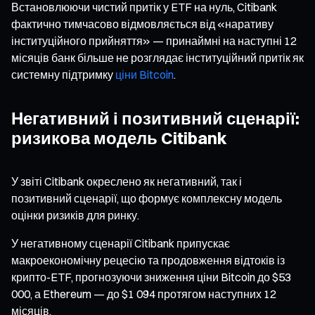
Встановлюючи чистий притік у ETF на нуль, Citibank
фактично тимчасово відмовляється від «наративу
інституційного прийняття» — принаймні на наступні 12
місяців банк більше не розглядає інституційний притік як
системну підтримку
ціни Bitcoin
.
Негативний і позитивний сценарії:
ризикова модель Citibank
У звіті Citibank окреслено як негативний, так і
позитивний сценарії, що формує комплексну модель
оцінки ризиків для ринку.
У негативному сценарії Citibank припускає
макроекономічну рецесію та продовження відтоків із
крипто-ETF, прогнозуючи зниження ціни Bitcoin до $53
000, а Ethereum — до $1 094 протягом наступних 12
місяців.