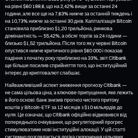
на рівні $60 188,6, що на 2,42% вище за останні 24
години, але все ще на 7,63% нижче за останній тиждень і
на 10,73% нижче за останні 30 днів. Капіталізація Bitcoin
становила приблизно $1,20 трильйона, ринкова
домінантність — 55,42%, а обсяг торгів за 24 години —
близько $1,52 трильйона. Після того як у червні Bitcoin
опустився нижче критичного рівня $60 000 і показав
падіння з початку року приблизно на 33%, звіт Citibank
ще більше посилив сприйняття того, що інституційний
інтерес до криптовалют слабшає.
Найважливіший аспект зниження прогнозу Citibank —
не сама цільова ціна, а ключове припущення, яке лежить
в його основі: банк знизив прогноз чистого притоку
коштів у Bitcoin-ETF за 12 місяців з $10 мільярдів до
нуля. Це означає, що Citibank офіційно відмовився від
попереднього очікування, що регуляторний прогрес
стимулюватиме нові інституційні алокації. У цій статті
системно розглядається логіка скорочення цільових