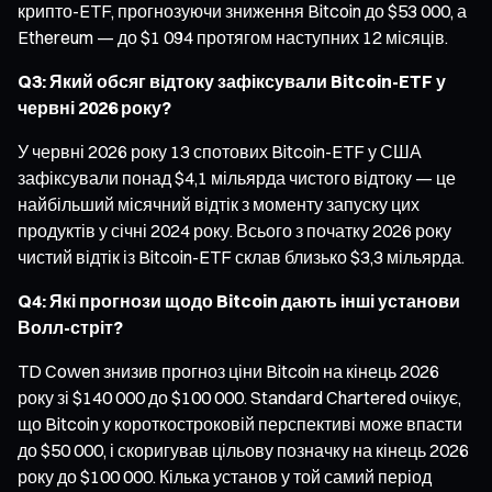
крипто-ETF, прогнозуючи зниження Bitcoin до $53 000, а
Ethereum — до $1 094 протягом наступних 12 місяців.
Q3: Який обсяг відтоку зафіксували Bitcoin-ETF у
червні 2026 року?
У червні 2026 року 13 спотових Bitcoin-ETF у США
зафіксували понад $4,1 мільярда чистого відтоку — це
найбільший місячний відтік з моменту запуску цих
продуктів у січні 2024 року. Всього з початку 2026 року
чистий відтік із Bitcoin-ETF склав близько $3,3 мільярда.
Q4: Які прогнози щодо Bitcoin дають інші установи
Волл-стріт?
TD Cowen знизив прогноз ціни Bitcoin на кінець 2026
року зі $140 000 до $100 000. Standard Chartered очікує,
що Bitcoin у короткостроковій перспективі може впасти
до $50 000, і скоригував цільову позначку на кінець 2026
року до $100 000. Кілька установ у той самий період