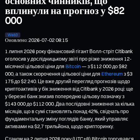
основних чинників, що
вплинули на прогноз у $82
000
Web3
Оновлено
:
2026-07-02 08:15
1 липня 2026 року фінансовий гігант Волл-стріт Citibank
оголосив у дослідницькому звіті про різке зниження 12-
місячної цільової ціни для
Bitcoin
— з $112 000 до $82
000, а також скорочення цільової ціни для
Ethereum
з $3
175 до $2 240. Це вже другий перегляд прогнозів щодо
криптоактивів у бік зниження від Citibank у 2026 році: ще
у березні банк знизив попередню цільову позначку з
$143 000 до $112 000. Два послідовні зниження за кілька
місяців, що в сумі становлять понад 42%, свідчать про
фундаментальну зміну поглядів банку, який управляє
активами на $2,7 трильйона, щодо крипторинку.
Станом на 2 липня 2026 року (UTC+8) Bitcoin торгувався