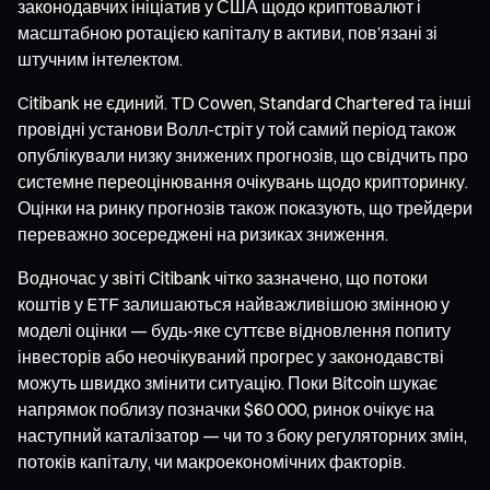
законодавчих ініціатив у США щодо криптовалют і
масштабною ротацією капіталу в активи, пов’язані зі
штучним інтелектом.
Citibank не єдиний. TD Cowen, Standard Chartered та інші
провідні установи Волл-стріт у той самий період також
опублікували низку знижених прогнозів, що свідчить про
системне переоцінювання очікувань щодо крипторинку.
Оцінки на ринку прогнозів також показують, що трейдери
переважно зосереджені на ризиках зниження.
Водночас у звіті Citibank чітко зазначено, що потоки
коштів у ETF залишаються найважливішою змінною у
моделі оцінки — будь-яке суттєве відновлення попиту
інвесторів або неочікуваний прогрес у законодавстві
можуть швидко змінити ситуацію. Поки Bitcoin шукає
напрямок поблизу позначки $60 000, ринок очікує на
наступний каталізатор — чи то з боку регуляторних змін,
потоків капіталу, чи макроекономічних факторів.