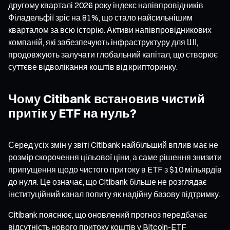
другому кварталі 2026 року індекс напівпровідників
Філадельфії зріс на 81%, що стало найсильнішим
кварталом за всю історію. Активи напівпровідникових
компаній, які забезпечують інфраструктуру для ШІ,
продовжують залучати глобальний капітал, що створює
суттєве відволікання коштів від крипторинку.
Чому Citibank встановив чистий
притік у ETF на нуль?
Серед усіх змін у звіті Citibank найбільший вплив має не
розмір скорочення цільової ціни, а саме рішення знизити
припущення щодо чистого притоку в ETF з $10 мільярдів
до нуля. Це означає, що Citibank більше не розглядає
інституційний канал попиту як надійну базову підтримку.
Citibank пояснює, що оновлений прогноз передбачає
відсутність нового притоку коштів у Bitcoin-ETF