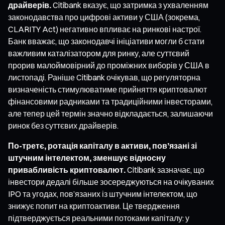
драйверів.
Citibank вказує, що затримка з ухваленням
законодавства про цифрові активи у США (зокрема,
CLARITY Act) негативно впливає на ринкові настрої.
Банк вважає, що законодавчі ініціативи могли б стати
важливим каталізатором для ринку, але суттєвий
прорив малоймовірний до проміжних виборів у США в
листопаді. Раніше Citibank очікував, що регуляторна
визначеність стимулюватиме прийняття криптовалют
фінансовими радниками та традиційними інвесторами,
але тепер цей термін значно відкладається, залишаючи
ринок без суттєвих драйверів.
По-третє, ротація капіталу в активи, пов’язані зі
штучним інтелектом, зменшує відносну
привабливість криптовалют.
Citibank зазначає, що
інвестори дедалі більше зосереджуються на очікуваних
IPO та угодах, пов’язаних із штучним інтелектом, що
знижує попит на криптоактиви. Це твердження
підтверджується реальними потоками капіталу: у