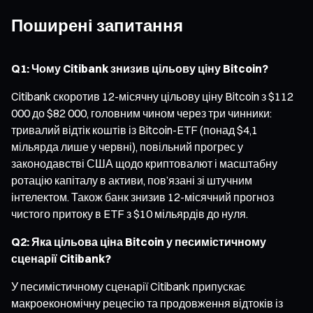
Поширені запитання
Q1: Чому Citibank знизив цільову ціну Bitcoin?
Citibank скоротив 12-місячну цільову ціну Bitcoin з $112
000 до $82 000, головним чином через три чинники:
тривалий відтік коштів із Bitcoin-ETF (понад $4,1
мільярда лише у червні), повільний прогрес у
законодавстві США щодо криптовалют і масштабну
ротацію капіталу в активи, пов’язані зі штучним
інтелектом. Також банк знизив 12-місячний прогноз
чистого притоку в ETF з $10 мільярдів до нуля.
Q2: Яка цільова ціна Bitcoin у песимістичному
сценарії Citibank?
У песимістичному сценарії Citibank припускає
макроекономічну рецесію та продовження відтоків із