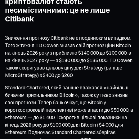
криптовалют стають
песимістичними: це не лише
Citibank
Зниження прогнозу Citibank не є поодиноким випадком.
Того ж тижня TD Cowen знизив свій прогноз ціни Bitcoin
на кінець 2026 року з приблизно $140 000 до $100 000, а
на кінець 2027 року — з $190 000 до $135 000. TD Cowen
також скоригував цільову ціну для Strategy (раніше
MicroStrategy) з $400 до $260.
Standard Chartered, який раніше вважався «найбільш
бичачим прихильником Bitcoin», також суттєво знизив
свої прогнози. Тепер банк очікує, що Bitcoin у
короткостроковій перспективі може впасти до $50 000, а
Ethereum — до $1 400, і скоротив цільові показники на
кінець 2026 року до $100 000 для Bitcoin і $4 000 для
Ethereum. Водночас Standard Chartered зберігає