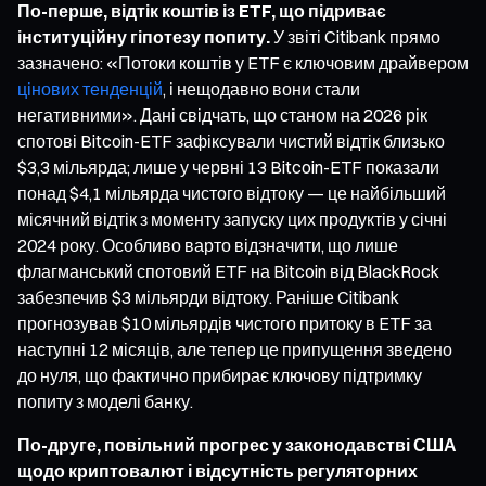
По-перше, відтік коштів із ETF, що підриває
інституційну гіпотезу попиту.
У звіті Citibank прямо
зазначено: «Потоки коштів у ETF є ключовим драйвером
цінових тенденцій
, і нещодавно вони стали
негативними». Дані свідчать, що станом на 2026 рік
спотові Bitcoin-ETF зафіксували чистий відтік близько
$3,3 мільярда; лише у червні 13 Bitcoin-ETF показали
понад $4,1 мільярда чистого відтоку — це найбільший
місячний відтік з моменту запуску цих продуктів у січні
2024 року. Особливо варто відзначити, що лише
флагманський спотовий ETF на Bitcoin від BlackRock
забезпечив $3 мільярди відтоку. Раніше Citibank
прогнозував $10 мільярдів чистого притоку в ETF за
наступні 12 місяців, але тепер це припущення зведено
до нуля, що фактично прибирає ключову підтримку
попиту з моделі банку.
По-друге, повільний прогрес у законодавстві США
щодо криптовалют і відсутність регуляторних