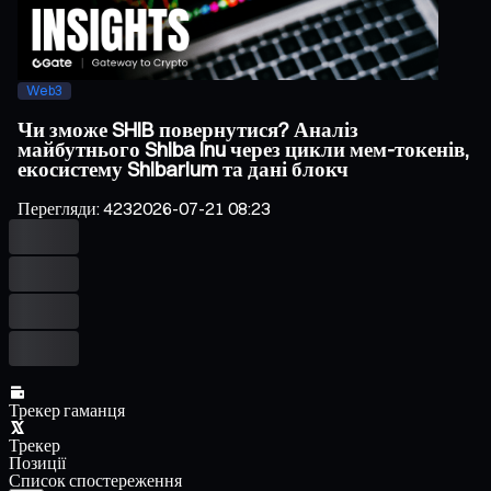
Web3
Чи зможе SHIB повернутися? Аналіз
майбутнього Shiba Inu через цикли мем-токенів,
екосистему Shibarium та дані блокч
Перегляди
:
423
2026-07-21 08:23
Трекер гаманця
Трекер
Позиції
Список спостереження