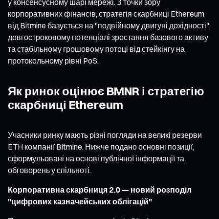
у консенсусному шарі мережі. З точки зору
корпоративних фінансів, стратегія скарбниці Ethereum
від Bitmine базується на "подвійному двигуні дохідності":
довгостроковому потенціалі зростання базового активу
та стабільному грошовому потоці від стейкінгу на
протокольному рівні PoS.
Як ринок оцінює BMNR і стратегію
скарбниці Ethereum
Учасники ринку мають різні погляди на великі резерви
ETH компанії Bitmine. Нижче подано основні позиції,
сформульовані на основі публічної інформації та
обговорень у спільноті.
Корпоративна скарбниця 2.0 — новий розподіл
"цифрових казначейських облігацій"