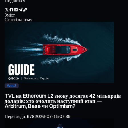
Поділіться
Зміст
Статті на тему
Web3
TVL на Ethereum L2 знову досягає 42 мільярдів
доларів: хто очолить наступний етап —
Arbitrum, Base чи Optimism?
Перегляди
:
678
2026-07-15 07:39