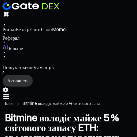
Ринки
Безстр.
Спот
Своп
Meme
Реферал
Більше
Пошук токенів/гаманців
/
Активність
Блог
Bitmine володіє майже 5 % світового запа...
Bitmine володіє майже 5 %
світового запасу ETH: