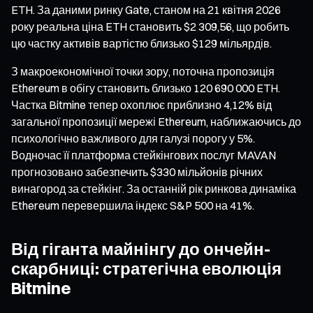
ETH. За даними ринку Gate, станом на 21 квітня 2026
року реальна ціна ETH становить $2 309,56, що робить
цю частку активів вартістю близько $129 мільярдів.
З макроекономічної точки зору, поточна пропозиція
Ethereum в обігу становить близько 120 690 000 ETH.
Частка Bitmine тепер охоплює приблизно 4,12% від
загальної пропозиції мережі Ethereum, наближаючись до
психологічно важливого для галузі порогу у 5%.
Водночас її платформа стейкінгових послуг MAVAN
прогнозовано забезпечить $330 мільйонів річних
винагород за стейкінг. За останній рік ринкова динаміка
Ethereum перевершила індекс S&P 500 на 41%.
Від гіганта майнінгу до ончейн-
скарбниці: стратегічна еволюція
Bitmine