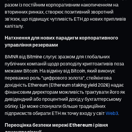
разом із постійним корпоративним накопиченням на
вторинних ринках, створює позитивний зворотний
зв’язок, що підвищує чутливість ETH до нових припливів
капіталу.
Натхнення для нових парадигм корпоративного
управління резервами
BMNR від Bitmine слугує зразком для глобальних
публічних компаній щодо розподілу криптоактивів поза
межами Bitcoin. На відміну від Bitcoin, який виконує
переважно роль "цифрового золота", стейкінгова
дохідність Ethereum (Ethereum staking yield 2026) надає
фінансовим директорам можливість трактувати його як
дивідендний або процентний дохід у бухгалтерському
обліку. Це може спонукати більше традиційних
підприємств обирати ETH як точку входу у світ
Web3
.
Переоцінка безпеки мережі Ethereum і рівня
децентралізації