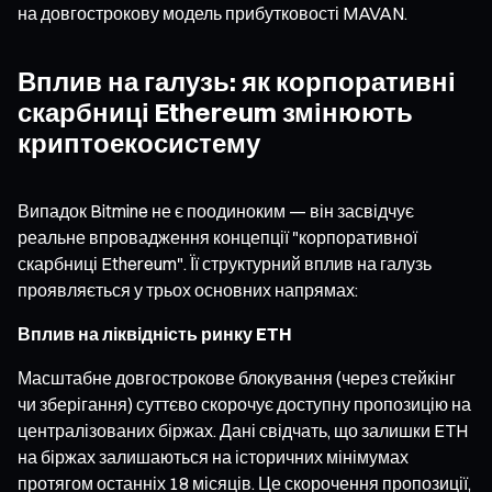
на довгострокову модель прибутковості MAVAN.
Вплив на галузь: як корпоративні
скарбниці Ethereum змінюють
криптоекосистему
Випадок Bitmine не є поодиноким — він засвідчує
реальне впровадження концепції "корпоративної
скарбниці Ethereum". Її структурний вплив на галузь
проявляється у трьох основних напрямах:
Вплив на ліквідність ринку ETH
Масштабне довгострокове блокування (через стейкінг
чи зберігання) суттєво скорочує доступну пропозицію на
централізованих біржах. Дані свідчать, що залишки ETH
на біржах залишаються на історичних мінімумах
протягом останніх 18 місяців. Це скорочення пропозиції,