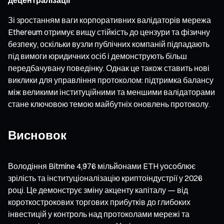
Зі зростанням ваги корпоративних валідаторів мережа
Ethereum отримує вищу стійкість до цензури та фізичну
безпеку, оскільки вузли публічних компаній підпадають
під вимоги юридичних осіб і демонструють більш
передбачувану поведінку. Однак це також ставить нові
виклики для управління протоколом: підтримка балансу
між великими інституційними та меншими валідаторами
стане ключовою темою майбутніх оновлень протоколу.
Висновок
Володіння Bitmine 4,976 мільйонами ETH уособлює
зрілість та інституціоналізацію криптоіндустрії у 2026
році. Це демонструє зміну акценту капіталу — від
короткострокових торгових прибутків до глибоких
інвестицій у контроль над протоколами мережі та