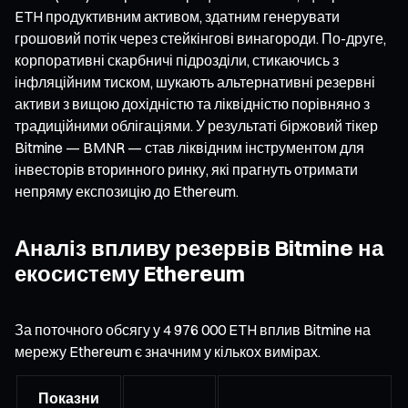
ETH продуктивним активом, здатним генерувати
грошовий потік через стейкінгові винагороди. По-друге,
корпоративні скарбничі підрозділи, стикаючись з
інфляційним тиском, шукають альтернативні резервні
активи з вищою дохідністю та ліквідністю порівняно з
традиційними облігаціями. У результаті біржовий тікер
Bitmine — BMNR — став ліквідним інструментом для
інвесторів вторинного ринку, які прагнуть отримати
непряму експозицію до Ethereum.
Аналіз впливу резервів Bitmine на
екосистему Ethereum
За поточного обсягу у 4 976 000 ETH вплив Bitmine на
мережу Ethereum є значним у кількох вимірах.
Показни