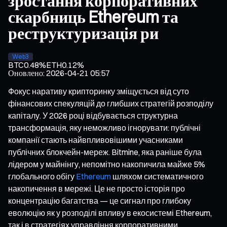
зростання корпоративних
скарбниць Ethereum та
реструктуризація ри
Web3
BTC
0.48%
ETH
0.12%
Оновлено
:
2026-04-21 05:57
Фокус наративу крипторинку зміщується від суто
фінансових спекуляцій до глибших стратегій розподілу
капіталу. У 2026 році відбувається структурна
трансформація, яку неможливо ігнорувати: публічні
компанії стають найвпливовішими учасниками
публічних блокчейн-мереж. Bitmine, яка раніше була
лідером у майнінгу, непомітно накопичила майже 5%
глобального обігу
Ethereum
шляхом систематичного
накопичення в мережі. Це не просто історія про
концентрацію багатства — це сигнал про глибоку
еволюцію як у розподілі впливу в екосистемі Ethereum,
так і в стратегіях управління корпоративними