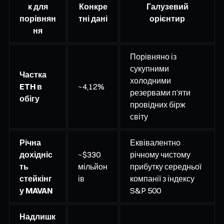
к для
Конкре
Галузевий
порівнян
тні дані
орієнтир
ня
Порівняно із
сукупними
Частка
холодними
ETH в
~4,12%
резервами п’яти
обігу
провідних бірж
світу
Річна
Еквівалентно
дохідніс
~$330
річному чистому
ть
мільйон
прибутку середньої
стейкінг
ів
компанії з індексу
у MAVAN
S&P 500
Надлишк