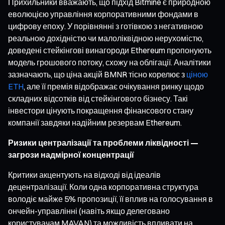
Прихильники вважають, що підхід Bitmine є природною
еволюцією управління корпоративними фондами в
цифрову епоху. У порівнянні з готівкою з негативною
реальною дохідністю чи малоліквідною нерухомістю,
доведені стейкінгові винагороди Ethereum пропонують
модель грошового потоку, схожу на облігації. Аналітики
зазначають, що ціна акцій BMNR тісно корелює з
ціною
ETH
, але її премія відображає очікування ринку щодо
складних відсотків від стейкінгового бізнесу. Такі
інвестори цінують покращення фінансового стану
компанії завдяки надійним резервам Ethereum.
Ризики централізації та проблеми ліквідності —
загрози надмірної концентрації
Критики акцентують на відході від ідеалів
децентралізації. Коли одна корпоративна структура
володіє майже 5% пропозиції, її вплив на голосування в
ончейн-управлінні (навіть якщо делеговано
користувачам MAVAN) та можливість впливати на