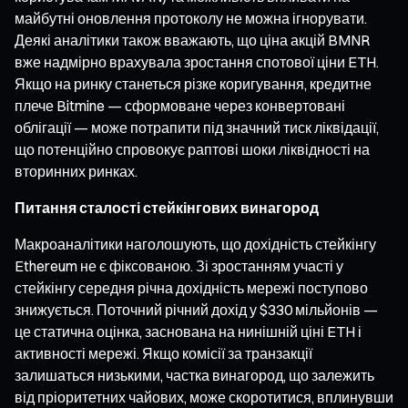
майбутні оновлення протоколу не можна ігнорувати.
Деякі аналітики також вважають, що ціна акцій BMNR
вже надмірно врахувала зростання спотової ціни ETH.
Якщо на ринку станеться різке коригування, кредитне
плече Bitmine — сформоване через конвертовані
облігації — може потрапити під значний тиск ліквідації,
що потенційно спровокує раптові шоки ліквідності на
вторинних ринках.
Питання сталості стейкінгових винагород
Макроаналітики наголошують, що дохідність стейкінгу
Ethereum не є фіксованою. Зі зростанням участі у
стейкінгу середня річна дохідність мережі поступово
знижується. Поточний річний дохід у $330 мільйонів —
це статична оцінка, заснована на нинішній ціні ETH і
активності мережі. Якщо комісії за транзакції
залишаться низькими, частка винагород, що залежить
від пріоритетних чайових, може скоротитися, вплинувши