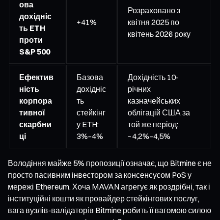
ова
Розраховано з
дохідніс
+41%
квітня 2025 по
ть ETH
квітень 2026 року
проти
S&P 500
Ефектив
Базова
Дохідність 10-
ність
дохідніс
річних
корпора
ть
казначейських
тивної
стейкінг
облігацій США за
скарбни
у ETH:
той же період:
ці
3%–4%
~4,2%–4,5%
Володіння майже 5% пропозиції означає, що Bitmine є не
просто пасивним інвестором за консенсусом PoS у
мережі Ethereum. Хоча MAVAN агрегує як роздрібні, так і
інституційні кошти як провайдер стейкінгових послуг,
вага вузлів-валідаторів Bitmine робить її вагомою силою