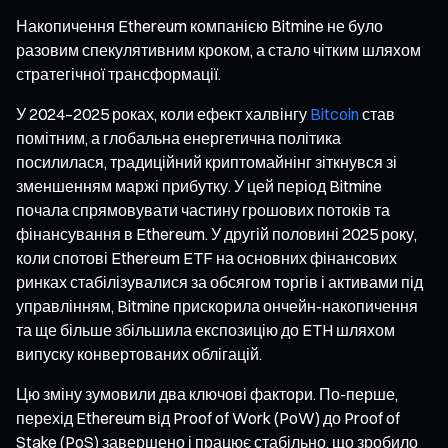
Накопичення Ethereum компанією Bitmine не було
разовим спекулятивним кроком, а стало чітким шляхом
стратегічної трансформації.
У 2024–2025 роках, коли ефект халвінгу
Bitcoin
став
помітним, а глобальна енергетична політика
посилилася, традиційний криптомайнінг зіткнувся зі
зменшенням маржі прибутку. У цей період Bitmine
почала спрямовувати частину грошових потоків та
фінансування в Ethereum. У другій половині 2025 року,
коли спотові Ethereum ETF на основних фінансових
ринках стабілізувалися за обсягом торгів і активами під
управлінням, Bitmine прискорила ончейн-накопичення
та ще більше збільшила експозицію до ETH шляхом
випуску конвертованих облігацій.
Цю зміну зумовили два ключові фактори. По-перше,
перехід Ethereum від Proof of Work (PoW) до Proof of
Stake (PoS) завершено і працює стабільно, що зробило