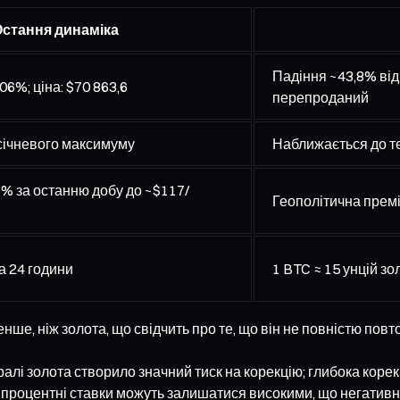
стання динаміка
Падіння ~43,8% від
,06%; ціна: $70 863,6
перепроданий
січневого максимуму
Наближається до т
% за останню добу до ~$117/
Геополітична премі
а 24 години
1 BTC ≈ 15 унцій зо
енше, ніж золота, що свідчить про те, що він не повністю пов
лі золота створило значний тиск на корекцію; глибока корекц
 процентні ставки можуть залишатися високими, що негативно