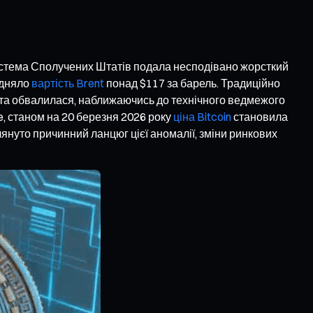
система Сполучених Штатів подала несподівано жорсткий
дняло
вартість Brent
понад $117 за барель. Традиційно
лота обвалилася, наближаючись до технічного ведмежого
e, станом на 20 березня 2026 року
ціна Bitcoin
становила
лянуто причинний ланцюг цієї аномалії, зміни ринкових