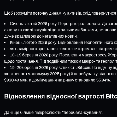
Щоб зрозуміти поточну динаміку активів, слід повернутися
Січень–лютий 2026 року: Перегріте ралі золота. До заг
активу та хвилі закупівлі центральними банками, встанови
дуже вразливою до негативних новин.
Кінець лютого 2026 року: Відновлення геополітичного к
після надмірного зростання золото не отримало підтримки
18–19 березня 2026 року: Посилення макростресу. Жорс
щодо постачання. Під подвійним тиском макро- та геополі
19–20 березня 2026 року: Стійкість Bitcoin. На відміну 
жовтневого максимуму 2025 року) й перебував у відносно "п
$930,49 млн, а домінування на ринку становило 55,94%.
Відновлення відносної вартості Bitc
Дані ще більше підкреслюють "перебалансування".