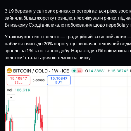
З 19 березня у світових ринках спостерігається різке зр
зайняла більш жорстку позицію, ніж очікували ринки, під 
Близькому Сході викликало побоювання щодо перебоїв у пос
У такому контексті золото — традиційний захисний актив —
наближаючись до 20% порогу, що визначає технічний ведме
зросло на 1% за останню добу. Наразі один Bitcoin можна 
золотом" стала гарячою темою на ринку.