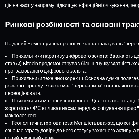
цін на нафту напряму підвищує інфляційні очікування, те
Ринкові розбіжності та основні тра
На даний момент ринок пропонує кілька трактувань "перева
Прихильники наративу цифрового золота: Вважають це р
ставки) Bitcoin продемонстрував більш гнучку здатність хе
програмованого цифрового золота.
Прихильники технічної корекції: Основна думка полягає
розворот тренду. Золото має "переварити" свої значні попе
переоцінювати.
Прихильники макросенситивності: Деякі вважають, що Bi
жорсткість ФРС впливає насамперед на очікування щодо "ре
макрологікою.
Геополітична торгова теза: Меншість вважає, що конфлік
означає втрату довіри до його статусу захисного активу, а
новий захисний актив.