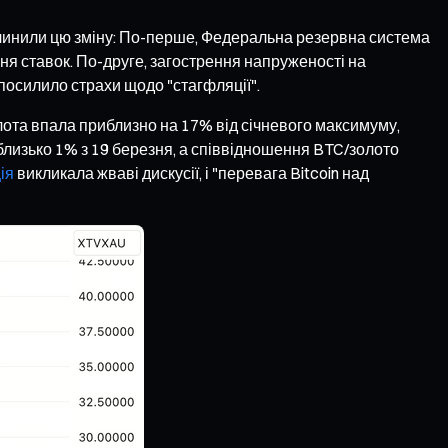
ричинили цю зміну: По-перше, Федеральна резервна система
ння ставок. По-друге, загострення напруженості на
посилило страхи щодо "стагфляції".
олота впала приблизно на 17% від січневого максимуму,
близько 1% з 19 березня, а співвідношення BTC/золото
ія
викликала жваві дискусії, і "перевага Bitcoin над