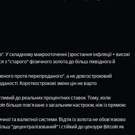
. У складному макрооточенні (зростання інфляції + високі
 з "старого" фізичного золота до більш ліквідного й
пленого проти перепроданого", а не довгостроковий
даності. Короткострокові зміни цін не варто
утливий до реальних процентних ставок. Тому, коли
in більше пов’язане з загальним настроєм, ніж із прямою
ої та валютної системи. Відтік із золота не обов’язково
ільш "децентралізований" і стійкий до цензури Bitcoin як