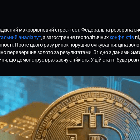
 рідкісний макрорівневий стрес-тест. Федеральна резервна 
альний аналіз тут
, а загострення геополітичних
конфліктів
пі
ності. Проте цього разу ринок порушив очікування: ціна зо
чно перевершив золото за результатами. Згідно з даними Gat
ни, що демонструє вражаючу стійкість. У цій статті буде розг