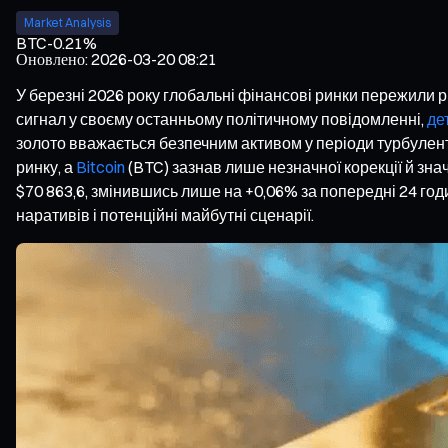
Market Analysis
BTC
-0.21%
Оновлено
:
2026-03-20 08:21
У березні 2026 року глобальні фінансові ринки пережили
сигнал у своєму останньому політичному повідомленні,
дет
золото вважається безпечним активом у періоди турбулент
ринку, а
Bitcoin
(BTC) зазнав лише незначної корекції й зна
$70 863,6, змінившись лише на +0,06% за попередні 24 годи
наративів і потенційні майбутні сценарії.