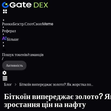
Ринки
Безстр.
Спот
Своп
Meme
Реферал
Більше
Пошук токенів/гаманців
/
Активність
Блог
Біткоїн випереджає золото? Як жорстка по...
Біткоїн випереджає золото? Я
зростання цін на нафту