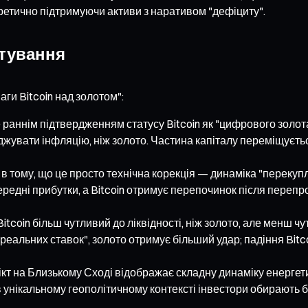
оретично підтримуючи активи з наративом "дефіциту".
ктування
ги Bitcoin над золотом":
аннім підтвердженням статусу Bitcoin як "цифрового золота"
джувати інфляцію, ніж золото. Частина капіталу переміщується
 в тому, що це просто технічна корекція — динаміка "переку
редні прибутки, а Bitcoin отримує перепочинок після перепро
tcoin більш чутливий до ліквідності, ніж золото, але менш ч
альних ставок", золото отримує більший удар; падіння Bitco
т на Близькому Сході відображає складну динаміку енергетичн
 в унікальному геополітичному контексті інвестори обирають б