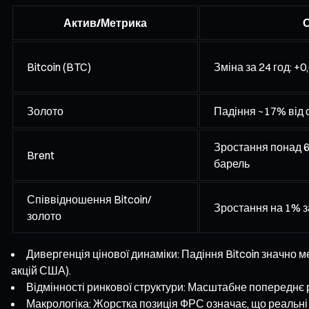
Актив/Метрика
О
Bitcoin (BTC)
Зміна за 24 год: +0
Золото
Падіння ~17% від 
Зростання понад 6
Brent
барель
Співвідношення Bitcoin/
Зростання на 1% з
золото
Дивергенція цінової динаміки: Падіння Bitcoin значно м
акцій США).
Відмінності ринкової структури: Масштабне попереднє ра
Макрологіка: Жорстка позиція ФРС означає, що реальні