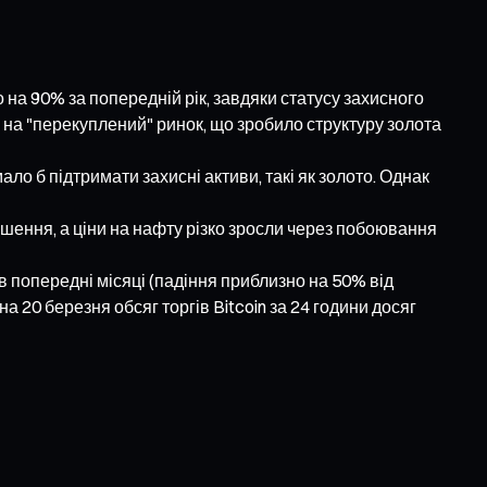
 на 90% за попередній рік, завдяки статусу захисного
и на "перекуплений" ринок, що зробило структуру золота
ло б підтримати захисні активи, такі як золото. Однак
шення, а ціни на нафту різко зросли через побоювання
 в попередні місяці (падіння приблизно на 50% від
 20 березня обсяг торгів Bitcoin за 24 години досяг