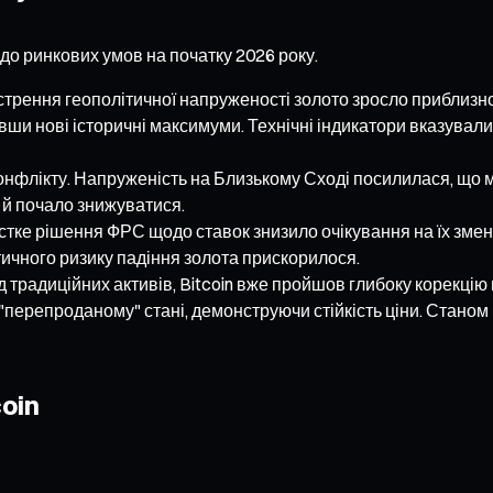
 до ринкових умов на початку 2026 року.
острення геополітичної напруженості золото зросло приблизно
вши нові історичні максимуми. Технічні індикатори вказувал
онфлікту. Напруженість на Близькому Сході посилилася, що ма
 й почало знижуватися.
тке рішення ФРС щодо ставок знизило очікування на їх змен
тичного ризику падіння золота прискорилося.
від традиційних активів, Bitcoin вже пройшов глибоку корекцію
ерепроданому" стані, демонструючи стійкість ціни. Станом на
oin