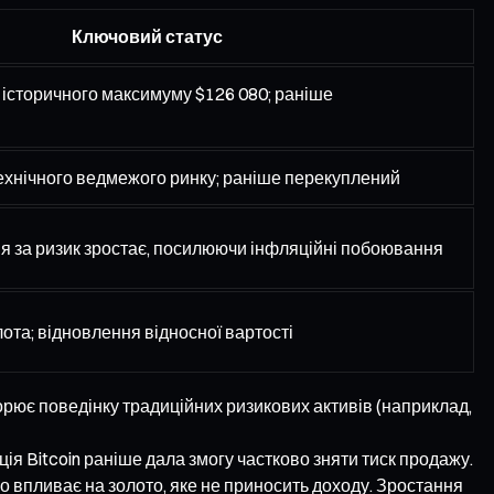
Ключовий статус
 історичного максимуму $126 080; раніше
ехнічного ведмежого ринку; раніше перекуплений
я за ризик зростає, посилюючи інфляційні побоювання
лота; відновлення відносної вартості
торює поведінку традиційних ризикових активів (наприклад,
ія Bitcoin раніше дала змогу частково зняти тиск продажу.
 впливає на золото, яке не приносить доходу. Зростання