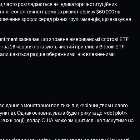
ами, часто розглядаються як індикатори інституційних
ння геополітичної премії за ризик поблизу $60 000 як
копичення зросли серед різних груп гаманців, що вказує на
ntiment зазначає, що з травня американські спотові ETF
ані за 16 червня показують чистий приплив у Bitcoin ETF
ої залишаються радше обережними, ніж впевненими.
ідання з монетарної політики під керівництвом нового
нктів). Однак основна увага буде прикута до «dot plot»
у 2026 році), долар США може зміцнитися, що тиснутиме на