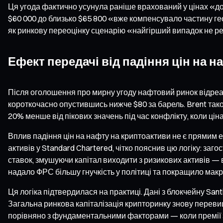
Ця угода фактично усунула раніше врахований у цінах «дов
$60 000 до близько $65 800 «вже компенсувало частину гео
як ринкову переоцінку сценарію «найгірший випадок не реа
Ефект передачі від падіння цін на н
Після оголошення про мирну угоду нафтовий ринок відреагу
короткочасно опустившись нижче $80 за барель. Brent так
20% менше від пікових значень під час конфлікту, коли ці
Вплив падіння цін на нафту на криптоактиви не є прямим 
активів у Standard Chartered, чітко пояснив цю логіку: за
ставок, змушуючи капітал виходити з ризикових активів —
надало ФРС більшу гнучкість у політиці та покращило мак
Ця логіка підтвердилася на практиці. Дані з блокчейну San
Загальна ринкова капіталізація крипторинку знову перевищ
порівняно з фундаментальними факторами — коли премії за