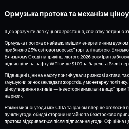
Ормузька протока та механізм ціноу
Щоб зрозуміти логіку цього зростання, спочатку потрібно з
Ормузька протока є найважливішим енергетичним вузлом у 
приблизно 25% світової морської торгівлі нафтою. Близько
Близькому Сході наприкінці лютого 2026 року Іран заблокув
підняв ціни на нафту WTI вище $100 за барель, а Brent пе
Підвищені ціни на нафту пригнічували ризикові активи, так
змушуючи ринок закладати жорсткішу монетарну політику. П
ціноутворення активів — інвестори вимагали вищої премії
на ризик.
Рамки мирної угоди між США та Іраном вперше оголосив пр
пункти угоди: обидві сторони негайно та безстроково припи
протока відкривається після підписання угоди. Офіційна 