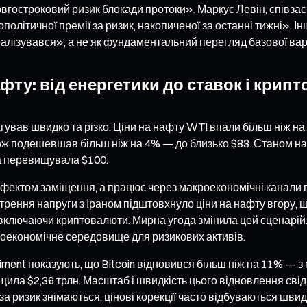
гостроковий ризик блокади протоки». Маркус Левін, співзасн
політичної премії за ризик, накопиченої за останні тижні».
лізувався», а не як фундаментальний перегляд базової варто
афту: від енергетики до ставок і крипт
вав швидко та різко. Ціни на нафту WTI впали більш ніж на 
ож подешевшав більш ніж на 4% — до близько $83. Станом на 
на перевищувала $100.
ефектом заміщення, а працює через макроекономічні канали 
гострення напруги з Іраном підштовхнуло ціни на нафту вгору
 включаючи криптовалюти. Мирна угода змінила цей сценарій:
роекономічне середовище для ризикових активів.
timent показують, що Bitcoin відновився більш ніж на 11% — з
ила $2,36 трлн. Масштаб і швидкість цього відновлення свідч
 ризик знімаються, цінові корекції часто відбуваються швид