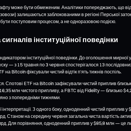
нафту може бути обмеженим. Аналітики попереджають, що ві
овози) залишаються заблокованими в регіоні Перської затоки
 бути поступовим процесом, а не одноразовою подією.
сигналів інституційної поведінки
 індикатором інституційної поведінки. До оголошення мирної
уску — з 15 травня по 3 червня спостерігалося 13 послідовних
на Bitcoin фіксували чистий відтік п’ять тижнів поспіль.
я. Спотові ETF на Bitcoin зафіксували чистий приплив близь
16,35 млн чистого припливу, а FBTC від Fidelity — близько $4
няно з попередніми тижнями.
ої інтерпретації. З одного боку, одноденний чистий приплив 
млрд. Станом на середину червня загальна чиста вартість акти
лрд. Для порівняння, одноденний приплив у $85,8 млн — це л