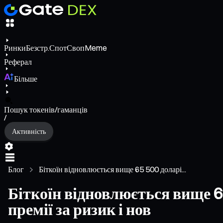
Ринки
Безстр.
Спот
Своп
Meme
Реферал
Більше
Пошук токенів/гаманців
/
Активність
Блог
Біткоїн відновлюється вище 65 500 доларі...
Біткоїн відновлюється вище 6
премії за ризик і нов