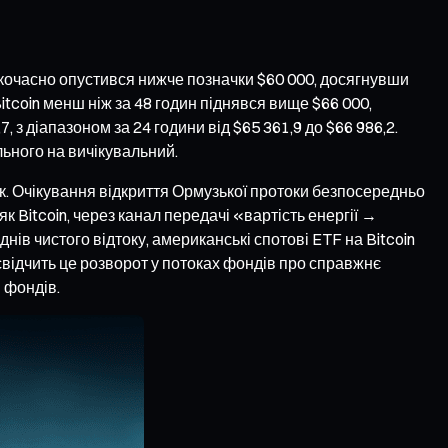
кочасно опустився нижче позначки $60 000, досягнувши
tcoin менш ніж за 48 годин піднявся вище $66 000,
 з діапазоном за 24 години від $65 361,9 до $66 986,2.
льного на вичікувальний.
ик. Очікування відкриття Ормузької протоки безпосередньо
к Bitcoin, через канал передачі «вартість енергії →
нів чистого відтоку, американські спотові ETF на Bitcoin
 свідчить це розворот у потоках фондів про справжнє
и фондів.