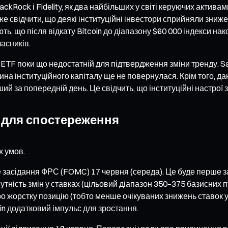
lackRock і Fidelity, як два найбільших у світі керуючих актив
е свідчити, що деякі інституційні інвестори сприйняли зниже
ють, що після відкату Bitcoin до діапазону $60 000 індекси на
асників.
 ETF поки що недостатній для підтвердження зміни тренду. Sa
стина інституційного капіталу ще не повернулася. Крім того, д
нший за попередній день. Це свідчить, що інституційні настр
и для спостереження
х умов.
асідання ФРС (FOMC) 17 червня (середа). Це буде перше зас
ність змін у ставках (цільовий діапазон 350–375 базисних пу
ро жорстку позицію (тобто менше очікуваних знижень ставок 
in додатковий імпульс для зростання.