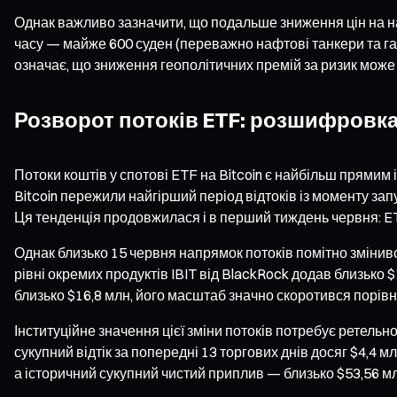
Однак важливо зазначити, що подальше зниження цін на 
часу — майже 600 суден (переважно нафтові танкери та газ
означає, що зниження геополітичних премій за ризик може
Розворот потоків ETF: розшифровка 
Потоки коштів у спотові ETF на Bitcoin є найбільш прямим
Bitcoin пережили найгірший період відтоків із моменту зап
Ця тенденція продовжилася і в перший тиждень червня: ETF 
Однак близько 15 червня напрямок потоків помітно змінивс
рівні окремих продуктів IBIT від BlackRock додав близько $
близько $16,8 млн, його масштаб значно скоротився порів
Інституційне значення цієї зміни потоків потребує ретельн
сукупний відтік за попередні 13 торгових днів досяг $4,4 
а історичний сукупний чистий приплив — близько $53,56 м