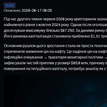
Web3
Оновлено
:
2026-06-17 06:05
Під час другого тижня червня 2026 року крипторинок зазна
найнижчого рівня з жовтня 2024 року. Однак після оголоше
досягнувши максимуму близько $67 250. За даними ринку Gat
Його ринкова капіталізація становила приблизно $1,31 трл
Основним рушієм цього зростання стала не проста технічна
спричинили зниження цін на нафту. Це падіння цін на нафту
інфляційні очікування → траєкторія монетарної політики → 
зафіксували чистий приплив у розмірі $85,8 млн, причому о
повернення інституційного капіталу, потребує аналізу як з 