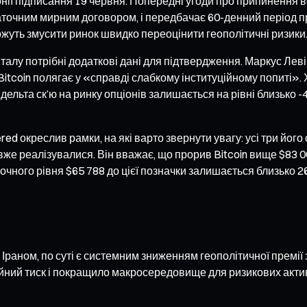
нії підписання 19 червня. Попередні угоди про припинення во
статочним мирним договором, і передбачає 60-денний період 
жуть змусити ринок швидко переоцінити геополітичні ризики
талу потрібні додаткові дані для підтвердження. Маркус Лев
tcoin полягає у «справді слабкому інституційному попиті».
-дельта ск’ю на ринку опціонів залишається на рівні близько -
ed окреслив рамки, на які варто звернути увагу: усі три його
 вже реалізувалися. Він вважає, що прорив Bitcoin вище $83 
очного рівня $65 788 до цієї позначки залишається близько 2
раном, по суті є системним зниженням геополітичної премії 
ний тиск і покращило макросередовище для ризикових активі