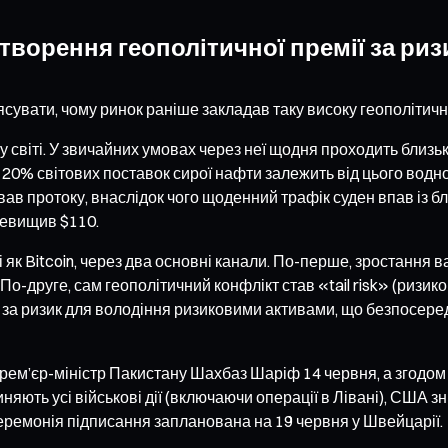
творення геополітичної премії за риз
’ясувати, чому ринок раніше закладав таку високу геополітичн
світі. У звичайних умовах через неї щодня проходить близьк
 20% світових поставок сирої нафти залежить від цього водно
ав протоку, внаслідок чого щоденний трафік суден впав із бл
ревищив $110.
і як Bitcoin, через два основні канали. По-перше, зростання 
о-друге, сам геополітичний конфлікт став «tail risk» (ризи
 за ризик для володіння ризиковими активами, що безпосеред
ем’єр-міністр Пакистану Шахбаз Шаріф 14 червня, а згодом 
няють усі військові дії (включаючи операції в Лівані), США з
церемонія підписання запланована на 19 червня у Швейцарії.