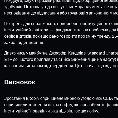
По-друге, існують ризики реалізації щодо офіційної церемо
здобутків. Поточна угода по суті є меморандумом, а не о
несподіванки до підписання або труднощі з виконанням мо
По-третє, для справжнього повернення інституційного капі
інституційний капітал» — фундаментальна проблема для Bi
серію відтоків, поки що рано говорити про зміну тренду. 25
захист від зниження.
Дивлячись у майбутнє, Джеффрі Кендрік зі Standard Charter
ETF до чистого припливу та стійке зниження цін на нафту)
ключовим сигналом підтвердження. Це означає, що від пот
Висновок
Зростання Bitcoin, спричинене мирною угодою між США та І
спричинили зниження цін на нафту, що послабило інфляцій
інституційної поведінки, яка підкріплює цю логіку.