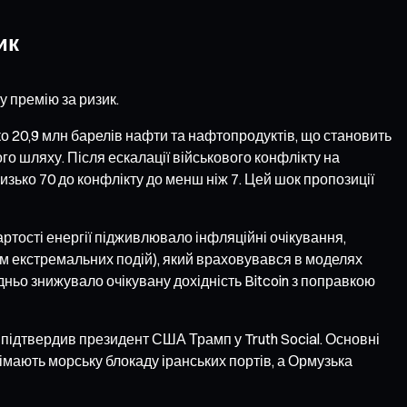
ик
у премію за ризик.
о 20,9 млн барелів нафти та нафтопродуктів, що становить
го шляху. Після ескалації військового конфлікту на
изько 70 до конфлікту до менш ніж 7. Цей шок пропозиції
вартості енергії підживлювало інфляційні очікування,
ком екстремальних подій), який враховувався в моделях
ньо знижувало очікувану дохідність Bitcoin з поправкою
підтвердив президент США Трамп у Truth Social. Основні
німають морську блокаду іранських портів, а Ормузька