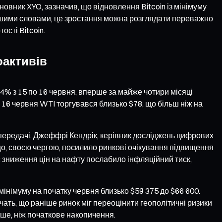
овник XYO, зазначив, що відновлення Bitcoin із мінімуму
 Іншими словами, це зростання можна розглядати переважно
сті Bitcoin.
оактивів
4% з 15 по 16 червня, вперше за майже чотири місяці
16 червня WTI торгувався близько $78, що більш ніж на
передачі. Джеффрі Кендрік, керівник досліджень цифрових
, що, своєю чергою, посилило ринкові очікування підвищення
 зниження цін на нафту послабило інфляційний тиск,
 мінімуму на початку червня близько $59 375 до $66 600.
ать, що раніше ринок міг переоцінити геополітичні ризики
ше, ніж початкове накопичення.