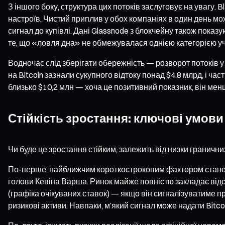
З іншого боку, структура цих потоків заслуговує на увагу. B
настроїв. Чистий приплив у обох компаніях в один день мож
сигнал до купівлі. Дані Glassnode з блокчейну також показу
те, що «ловля дна» не обмежувалася однією категорією уч
Водночас слід зберігати обережність — розворот потоків у
на Bitcoin зазнали сукупного відтоку понад $4,8 млрд, і ча
близько $10,2 млн — хоча це позитивний показник, він ме
Стійкість зростання: ключові умов
Чи буде це зростання стійким, залежить від низки гранични
По-перше, найближчим короткостроковим фактором стане з
голови Кевіна Варша. Ринок майже повністю закладає відсут
(графіка очікуваних ставок) — якщо він сигналізуватиме п
ризикові активи. Навпаки, м’який сигнал може надати Bitco