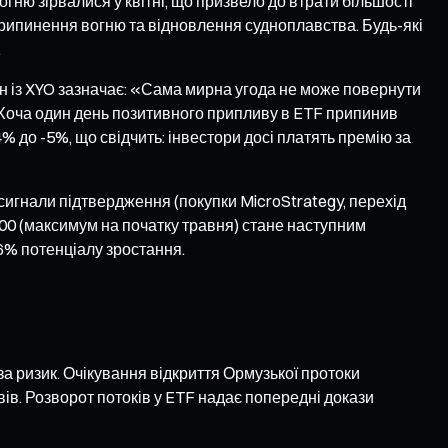
гню зірвалися у квітні, що призвело до втрати більшості
припинення вогню та відновлення судноплавства. Будь-які
.
ін із XYO зазначає: «Сама мирна угода не може повернути
 Хоча один день позитивного припливу в ETF припинив
4% до -5%, що свідчить: інвестори досі платять премію за
 сигнали підтвердження (покупки MicroStrategy, перехід
000 (максимум на початку травня) стане наступним
6% потенціалу зростання.
за ризик. Очікування відкриття Ормузької протоки
в. Розворот потоків у ETF надає попередні докази