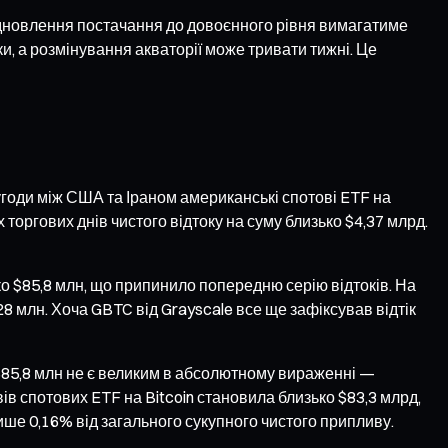
дновлення постачання до довоєнного рівня вимагатиме
, а розмінування акваторії може тривати тижні. Це
 угоди між США та Іраном американські спотові ETF на
 торгових днів чистого відтоку на суму близько $4,37 млрд.
ко $85,8 млн, що припинило попередню серію відтоків. На
,28 млн. Хоча GBTC від Grayscale все ще зафіксував відтік
у $85,8 млн не є великим в абсолютному вираженні —
вів спотових ETF на Bitcoin становила близько $83,3 млрд,
ише 0,16% від загального сукупного чистого припливу.