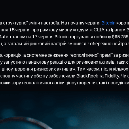
в структурної зміни настроїв. На початку червня
Bitcoin
корот
ння 15 червня про рамкову мирну угоду між США та Іраном Bi
e, станом на 17 червня Bitcoin торгувався поблизу $65 788,7,
н, а загальний ринковий настрій змінився з обережно нейтра
 корекція, а системне зниження геополітичної премії за риз
 запустило ланцюгову реакцію для ризикових активів, таких я
ціноутворення ризикових активів». Тим часом, після кількох д
сновну частину обсягу забезпечили BlackRock та Fidelity. Чи
точки зору геополітичної логіки ціноутворення, так і поведінк