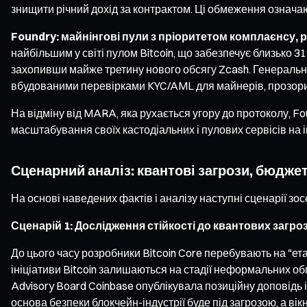
знищити річний дохід за контрактом. Ці обмеження означаю
Foundry: майнінгові пули з пріоритетом комплаєнсу,
найбільшим у світі пулом Bitcoin, що забезпечує близько 3
захопивши майже третину нового обсягу Zcash. Генеральний
вбудованими перевірками KYC/AML для майнерів, прозорим
На відміну від MARA, яка рухається угору до протоколу, F
масштабування своїх кастодіальних і пулових сервісів на 
Сценарний аналіз: квантові загрози, бюдже
На основі наведених фактів і аналізу наступні сценарії зо
Сценарій 1: Дослідження стійкості до квантових загр
До цього часу розробники Bitcoin Core перебувають на "ета
ініціативи Bitcoin залишаються на стадії неформальних о
Advisory Board Coinbase опублікувала позиційну доповідь 
основа безпеки блокчейн-індустрії буде під загрозою, а вік