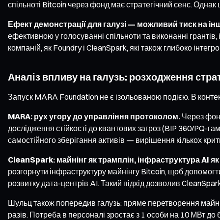
спільноті Bitcoin через фонд має стратегічний сенс. Одн
Ефект демонстрації для галузі — можливий тиск на і
ефективною у голосуванні спільноти та виконанні грантів,
компаній, як Foundry і CleanSpark, які також глибоко інтегр
Аналіз впливу на галузь: розходження стра
Запуск MARA Foundation не є ізольованою подією. В контекс
MARA: рух угору до управління протоколом.
Через фонд
дослідження стійкості до квантових загроз (BIP 360/PQ-га
самостійного зберігання активів — вирішення кількох крити
CleanSpark: майнінг як трамплін, інфраструктура AI як
розгорнути інфраструктуру майнінгу Bitcoin, щоб допомог
розвитку дата-центрів AI. Такий підхід дозволив CleanSpar
Шульц також попередив галузь: пряме перетворення майнін
разів. Потреба в персоналі зростає з 1 особи на 10 МВт до