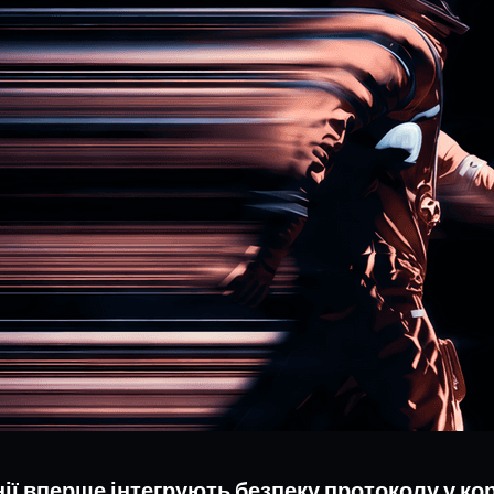
ії вперше інтегрують безпеку протоколу у ко