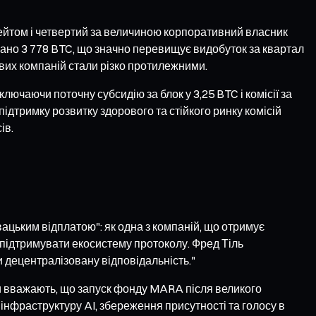
ейтом і четвертий за величиною корпоративний власник
овано 3 778 BTC, що значно перевищує видобуток за квартал
гових компаній стали різко протилежними.
лючаючи поточну субсидію за блок у 3,25 BTC і комісії за
ідтримку розвитку здорового та стійкого ринку комісій
ів.
ацьким відплатою": як одна з компаній, що отримує
 підтримувати екосистему протоколу. Фред Тіль
и децентралізовану відповідальність."
и вважають, що запуск фонду MARA після великого
інфраструктуру AI, збереження присутності та голосу в