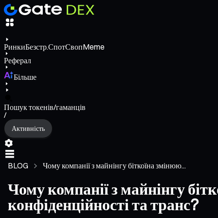
Ринки
Безстр.
Спот
Своп
Meme
Реферал
Більше
Пошук токенів/гаманців
/
Активність
BLOG
Чому компанії з майнінгу біткоїна змінюю...
Чому компанії з майнінгу бі
конфіденційності та транс?