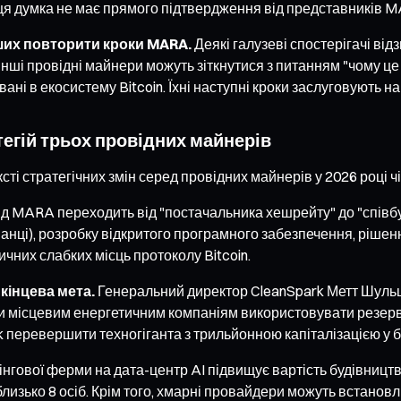
ак ця думка не має прямого підтвердження від представників
нших повторити кроки MARA.
Деякі галузеві спостерігачі ві
 інші провідні майнери можуть зіткнутися з питанням "чому 
овані в екосистему Bitcoin. Їхні наступні кроки заслуговують на
тегій трьох провідних майнерів
ті стратегічних змін серед провідних майнерів у 2026 році ч
 MARA переходить від "постачальника хешрейту" до "співб
манці), розробку відкритого програмного забезпечення, ріше
чних слабких місць протоколу Bitcoin.
 кінцева мета.
Генеральний директор CleanSpark Метт Шульц н
ти місцевим енергетичним компаніям використовувати резервн
k перевершити техногіганта з трильйонною капіталізацією у б
гової ферми на дата-центр AI підвищує вартість будівництв
 близько 8 осіб. Крім того, хмарні провайдери можуть встано