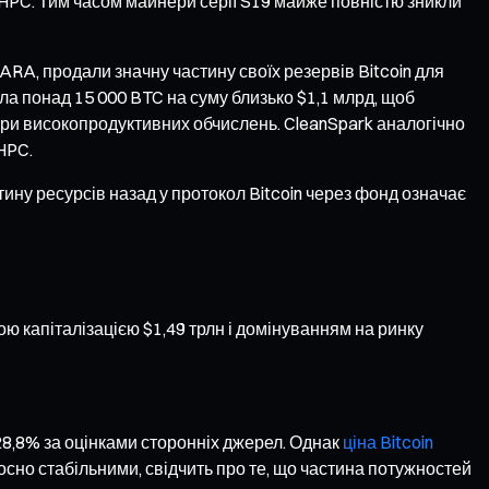
/HPC. Тим часом майнери серії S19 майже повністю зникли
ARA, продали значну частину своїх резервів Bitcoin для
ла понад 15 000 BTC на суму близько $1,1 млрд, щоб
ури високопродуктивних обчислень. CleanSpark аналогічно
HPC.
ину ресурсів назад у протокол Bitcoin через фонд означає
вою капіталізацією $1,49 трлн і домінуванням на ринку
28,8% за оцінками сторонніх джерел. Однак
ціна Bitcoin
носно стабільними, свідчить про те, що частина потужностей