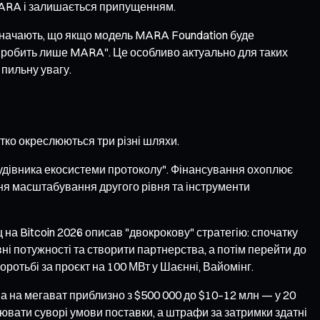
 MARA і залишається припущенням.
дзначають, що якщо модель MARA Foundation буде
це робить лише MARA". Це особливо актуально для таких
 пильну увагу.
ітко окреслюються три різні шляхи.
удівника екосистеми протоколу". Фінансування охоплює
ння масштабування другого рівня та інструменти
а Bitcoin 2026 описав "двокрокову" стратегію: спочатку
і потужності та створити партнерства, а потім перейти до
оротьбі за проєкт на 100 МВт у Шаєнні, Вайомінг.
а на мегават приблизно з $500 000 до $10–12 млн — у 20
влювати суворі умови поставки, а штрафи за затримки здатні