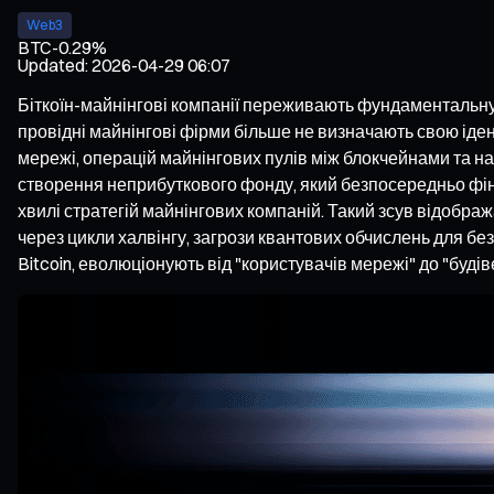
Web3
BTC
-0.29%
Updated
:
2026-04-29 06:07
Біткоїн-майнінгові компанії переживають фундаментальн
провідні майнінгові фірми більше не визначають свою ід
мережі, операцій майнінгових пулів між блокчейнами та н
створення неприбуткового фонду, який безпосередньо фінан
хвилі стратегій майнінгових компаній. Такий зсув відобра
через цикли халвінгу, загрози квантових обчислень для без
Bitcoin, еволюціонують від "користувачів мережі" до "будів