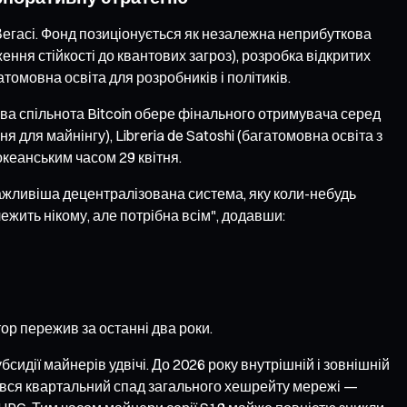
Вегасі. Фонд позиціонується як незалежна неприбуткова
ння стійкості до квантових загроз), розробка відкритих
томовна освіта для розробників і політиків.
ова спільнота Bitcoin обере фінального отримувача серед
для майнінгу), Libreria de Satoshi (багатомовна освіта з
оокеанським часом 29 квітня.
важливіша децентралізована система, яку коли-небудь
лежить нікому, але потрібна всім", додавши:
ор пережив за останні два роки.
бсидії майнерів удвічі. До 2026 року внутрішній і зовнішній
дбувся квартальний спад загального хешрейту мережі —