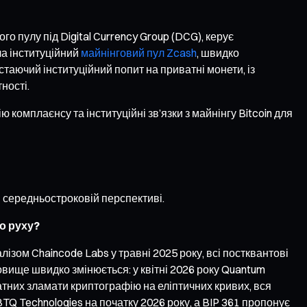
о пулу під Digital Currency Group (DCG), керує
ла інституційний
майнінговий пул Zcash
, швидко
таючий інституційний попит на приватні монети, із
ності.
комплаєнсу та інституційні зв’язки з майнінгу Bitcoin для
в середньостроковій перспективі.
о руху?
ізом Chaincode Labs у травні 2025 року, всі постквантові
овище швидко змінюється: у квітні 2026 року Quantum
атних зламати криптографію на еліптичних кривих, вся
 BTQ Technologies на початку 2026 року, а BIP 361 пропонує