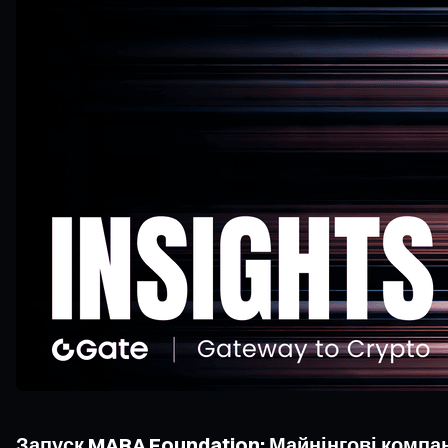
Запуск MARA Foundation: Майнінгові компан