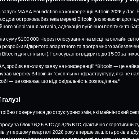
о запуск MARA Foundation на конференції Bitcoin 2026 у Лас-
х: довгострокова безпека мережі Bitcoin (включаючи дослідже
ого зберігання активів, адвокація публічної політики та бага
а суму $100 000. Через голосування на місці та онлайн світ
 розробки відкритого апаратного та програмного забезпечення 
і Bitcoin для спільнот). Голосування відкрите до 15:00 за тих
A, зробив важливу заяву на конференції: "Bitcoin — це най
зував мережу Bitcoin як "суспільну інфраструктуру, яка не на
обі — це означає, що відповідальність розподілена."
 галузі
рібно повернутися до структурних змін, які майнінговий сект
ороду за блок з 6,25 BTC до 3,25 BTC, фактично скоротивши су
чів, у першому кварталі 2026 року вперше за шість років ві