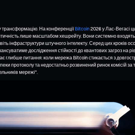
у трансформацію. На конференції
Bitcoin
2026 у Лас-Вегасі ц
ентичність лише масштабом хешрейту. Вони системно входять
авіть інфраструктури штучного інтелекту. Серед цих кроків 
суватиме дослідження стійкості до квантових загроз на рівн
жає глибше питання: коли мережа Bitcoin стикається з довго
пеки протоколу та недостатньо розвинений ринок комісій за тр
ельників мережі".