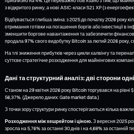
приблизно на 4%. Це переважно пов’язано з тим, що майні
з відкритого ринку, а нові ASIC-класи S21 XP (з енергоеф
Відбувається глибша зміна: з 2025 до початку 2026 року к
отримання готівки на погашення боргів або інвестиції в і
зменшити боргове навантаження та забезпечити фінансову
продала 97% свого видобутку Bitcoin за лютий 2026 року, 
На тлі зниження прибутків через цикли халвінгу та перен
суттєве стратегічне розходження для майнінгових компані
Дані та структурний аналіз: дві сторони одн
Станом на 29 квітня 2026 року Bitcoin торгувався на рівні 
56,37%. (Джерело даних: Gate market data.)
З точки зору структури ринку спостерігаються кілька важли
Розходження між хешрейтом і ціною.
З вересня 2025 рок
зросла на 5,76% за останні 30 днів і на 4,68% за останній