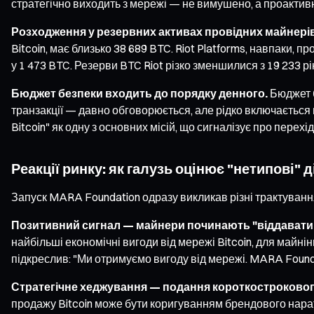
стратегічно виходить з мережі — не вимушено, а проактив
Розходження у резервних активах провідних майнерів
Bitcoin, має близько 38 689 BTC. Riot Platforms, навпаки
у 1 473 BTC. Резерви BTC Riot різко зменшилися з 19 233 рі
Бюджет безпеки входить до порядку денного.
Бюджет б
транзакції — давно обговорюється, але рідко включається в
Bitcoin" як одну з основних місій, що сигналізує про перех
Реакції ринку: як галузь оцінює "нетипові" д
Запуск MARA Foundation одразу викликав різні трактування
Позитивний сигнал — майнери починають "віддавати 
найбільші економічні вигоди від мережі Bitcoin, для май
підкреслив: "Ми отримуємо вигоду від мережі. MARA Founda
Стратегічне хеджування — подання короткострокового
продажу Bitcoin може бути коригуванням брендового нарати