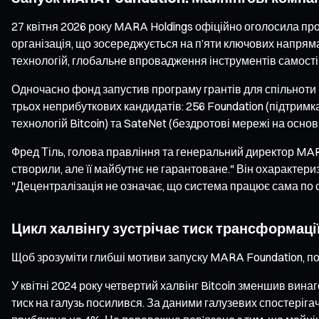
27 квітня 2026 року MARA Holdings офіційно оголосила пр
організація, що зосереджується на п’яти ключових напряма
технологій, глобальне впровадження інструментів самостійн
Одночасно фонд запустив програму грантів для спільноти н
трьох неприбуткових кандидатів: 256 Foundation (підтримка
технологій Bitcoin) та SateNet (бездротові мережі на основ
Фред Тіль, голова правління та генеральний директор MAR
створили, але її майбутнє не гарантоване." Він охарактери
"Децентралізація не означає, що система працює сама по с
Цикл халвінгу зустрічає тиск трансформації
Щоб зрозуміти глибші мотиви запуску MARA Foundation, пот
У квітні 2024 року четвертий халвінг Bitcoin зменшив винаг
тиск на галузь посилився. За даними галузевих спостеріга