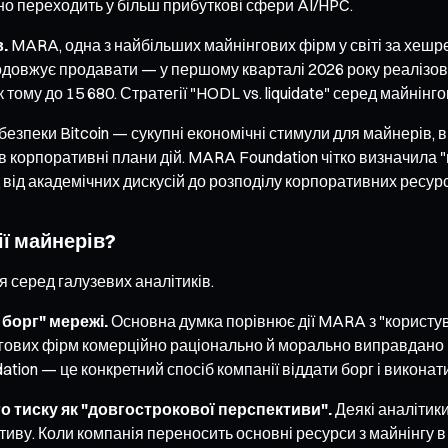
но переходить у більш прибуткові сфери AI/HPC.
.
MARA, одна з найбільших майнінгових фірм у світі за хешр
, продовжує продавати — у першому кварталі 2026 року реаліз
к тому до 15 680. Стратегії "HODL vs. liquidate" серед майнін
езпеки Bitcoin — сукупні економічні стимули для майнерів, вк
 корпоративні плани дій. MARA Foundation чітко визначила "п
ід від академічних дискусій до розподілу корпоративних ресурс
ії майнерів?
 серед галузевих аналітиків.
борг" мережі.
Основна думка порівнює дії MARA з "користув
нінгових фірм комерційно раціонально й морально виправдано
tion — це конкретний спосіб компанії віддати борг і виконат
 тиску як "довгострокової перспективи".
Деякі аналітик
ву. Коли компанія переносить основні ресурси з майнінгу в 