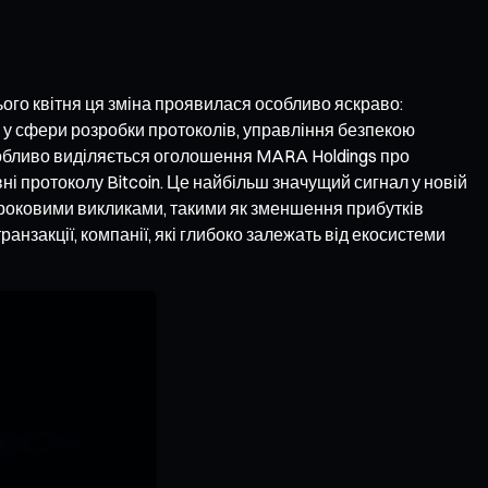
ього квітня ця зміна проявилася особливо яскраво:
 у сфери розробки протоколів, управління безпекою
особливо виділяється оголошення MARA Holdings про
і протоколу Bitcoin. Це найбільш значущий сигнал у новій
строковими викликами, такими як зменшення прибутків
анзакції, компанії, які глибоко залежать від екосистеми