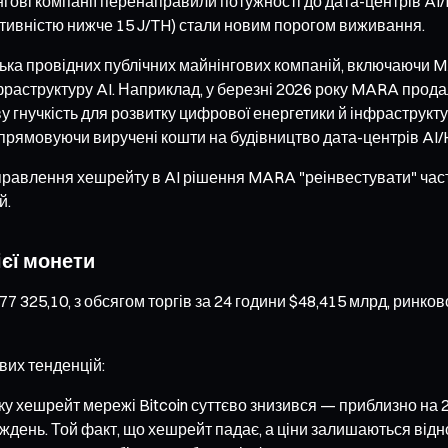
нгові компанії перенаправили потужності до дата-центрів AI
ективністю нижче 15 J/TH) стали новим порогом виживання.
ілька провідних публічних майнінгових компаній, включаючи M
нфраструктуру AI. Наприклад, у березні 2026 року MARA прода
 гнучкість для розвитку цифрової енергетики й інфраструкт
спрямовуючи виручені кошти на будівництво дата-центрів AI/
аправлення хешрейту в AI рішення MARA "реінвестувати" част
й.
ієї монети
$77 325,10, з обсягом торгів за 24 години $48,415 млрд, ринко
вих тенденцій:
у хешрейт мережі Bitcoin суттєво знизився — приблизно на 
 тиждень. Той факт, що хешрейт падає, а ціни залишаються від