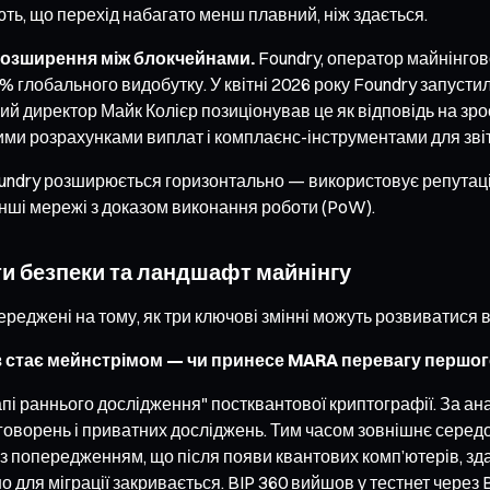
ть, що перехід набагато менш плавний, ніж здається.
 розширення між блокчейнами.
Foundry, оператор майнінговог
1% глобального видобутку. У квітні 2026 року Foundry запусти
 директор Майк Колієр позиціонував це як відповідь на зрос
и розрахунками виплат і комплаєнс-інструментами для звіт
oundry розширюється горизонтально — використовує репутацію 
інші мережі з доказом виконання роботи (PoW).
ти безпеки та ландшафт майнінгу
середжені на тому, як три ключові змінні можуть розвиватися 
оз стає мейнстрімом — чи принесе MARA перевагу першог
пі раннього дослідження" постквантової криптографії. За анал
бговорень і приватних досліджень. Тим часом зовнішнє серед
із попередженням, що після появи квантових комп’ютерів, зд
но для міграції закривається. BIP 360 вийшов у тестнет через