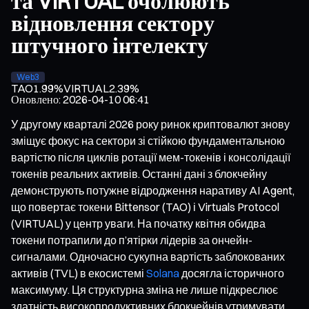
та VIRTUAL очолюють
відновлення сектору
штучного інтелекту
Web3
TAO
1.99%
VIRTUAL
2.39%
Оновлено
:
2026-04-10 06:41
У другому кварталі 2026 року ринок криптовалют знову
зміщує фокус на сектори зі стійкою фундаментальною
вартістю після циклів ротації мем-токенів і консолідації
токенів реальних активів. Останні дані з блокчейну
демонструють потужне відродження наративу AI Agent,
що повертає токени Bittensor (TAO) і Virtuals Protocol
(VIRTUAL) у центр уваги. На початку квітня обидва
токени потрапили до п’ятірки лідерів за ончейн-
сигналами. Одночасно сукупна вартість заблокованих
активів (TVL) в екосистемі
Solana
досягла історичного
максимуму. Ця структурна зміна не лише підкреслює
здатність високопродуктивних блокчейнів утримувати