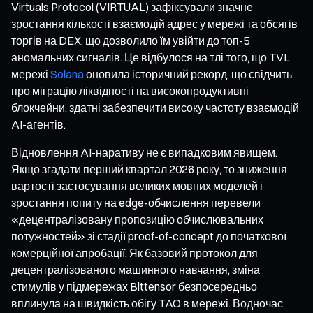
Virtuals Protocol (VIRTUAL) зафіксували значне
зростання кількості взаємодій адрес у мережі та обсягів
торгів на DEX, що дозволило їм увійти до топ-5
аномальних сигналів. Це відбулося на тлі того, що TVL
мережі
Solana
оновила історичний рекорд, що свідчить
про міграцію ліквідності на високопродуктивні
блокчейни, здатні забезпечити високу частоту взаємодій
AI-агентів.
Відновлення AI-наративу не є випадковим явищем.
Якщо згадати перший квартал 2026 року, то зниження
вартості застосування великих мовних моделей і
зростання попиту на edge-обчислення перевели
«децентралізовану пропозицію обчислювальних
потужностей» зі стадії proof-of-concept до початкової
комерційної апробації. Як базовий протокол для
децентралізованого машинного навчання, зміна
стимулів у підмережах Bittensor безпосередньо
вплинула на швидкість обігу TAO в мережі. Водночас