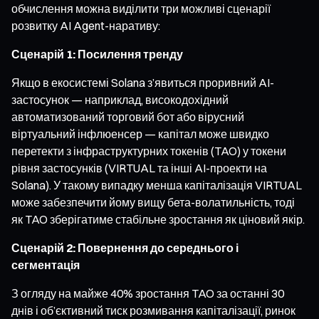
обчислення можна виділити три можливі сценарії
розвитку AI Agent-наративу:
Сценарій 1: Посилення тренду
Якщо в екосистемі Solana з’явиться проривний AI-
застосунок — наприклад, високодохідний
автоматизований торговий бот або вірусний
віртуальний інфлюенсер — капітал може швидко
перетекти з інфраструктурних токенів (TAO) у токени
рівня застосунків (VIRTUAL та інші AI-проекти на
Solana). У такому випадку менша капіталізація VIRTUAL
може забезпечити йому вищу бета-волатильність, тоді
як TAO зберігатиме стабільне зростання як ціновий якір.
Сценарій 2: Повернення до середнього і
сегментація
З огляду на майже 40% зростання TAO за останні 30
днів і об’єктивний тиск розмивання капіталізації, ринок