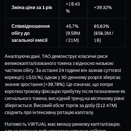
+19,43
Зміна ціни за 1 рік
+39,32%
%
Співвідношення
45,7%
65,63%
обігу до
(9,59M
(656,3M /
загальної емісії
/ 21M)
1B)
Аналізуючи дані, TAO демонструє класичні риси
великокапіталізованого токена з відносно низькою
часткою обігу. За останні 24 години він зазнав суттєвої
корекції (-15,01%), однак у 30-денному розрізі зберігає
значне зростання (+39,78%). Це означає, що попри
короткострокову фіксацію прибутку після позначення як
сигнального токена, висхідний тренд на місячному рівні
зберігається. Високий обсяг торгів за добу ($12.47M)
свідчить про інтенсивну ротацію капіталу.
Натомість VIRTUAL має меншу ринкову капіталізацію,
але за останню добу продемонстрував стійкість