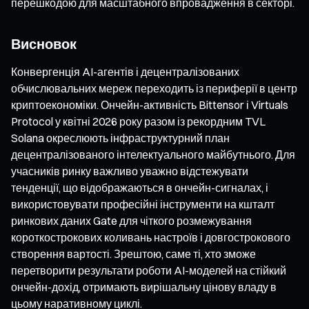
перешкодою для масштабного впровадження в секторі.
Висновок
Конвергенція AI-агентів і децентралізованих
обчислювальних мереж переходить із периферії в центр
криптоекономіки. Ончейн-активність Bittensor і Virtuals
Protocol у квітні 2026 року разом із рекордним TVL
Solana окреслюють інфраструктурний план
децентралізованого інтелектуального майбутнього. Для
учасників ринку важливо уважно відстежувати
тенденції, що відображаються в ончейн-сигналах, і
використовувати професійні інструменти на кшталт
ринкових даних Gate для чіткого розмежування
короткострокових коливань настроїв і довгострокового
створення вартості. Зрештою, саме ті, хто зможе
перетворити результати роботи AI-моделей на стійкий
ончейн-дохід, отримають вирішальну цінову владу в
цьому наративному циклі.