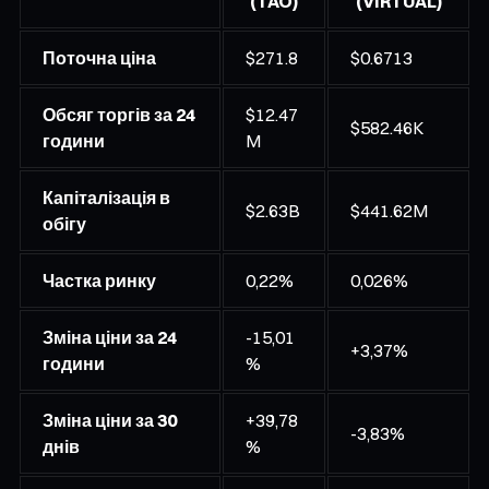
(TAO)
(VIRTUAL)
Поточна ціна
$271.8
$0.6713
Обсяг торгів за 24
$12.47
$582.46K
години
M
Капіталізація в
$2.63B
$441.62M
обігу
Частка ринку
0,22%
0,026%
Зміна ціни за 24
-15,01
+3,37%
години
%
Зміна ціни за 30
+39,78
-3,83%
днів
%