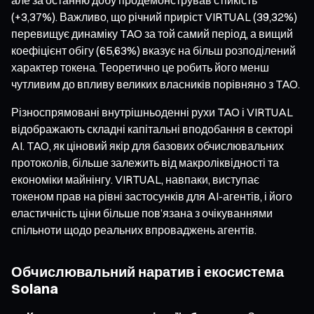
(+3,37%). Важливо, що річний приріст VIRTUAL (39,32%)
перевищує динаміку TAO за той самий період, а вищий
коефіцієнт обігу (65,63%) вказує на більш розподілений
характер токена. Теоретично це робить його менш
чутливим до впливу великих власників порівняно з TAO.
Різноспрямовані внутрішньоденні рухи TAO і VIRTUAL
відображають складні капітальні вподобання в секторі
AI. TAO, як ціновий якір для базових обчислювальних
протоколів, більше залежить від макроліквідності та
економіки майнінгу. VIRTUAL, навпаки, виступає
токеном прав на рівні застосунків для AI-агентів, і його
еластичність ціни більше пов’язана з очікуваннями
спільноти щодо реальних впроваджень агентів.
Обчислювальний наратив і екосистема
Solana