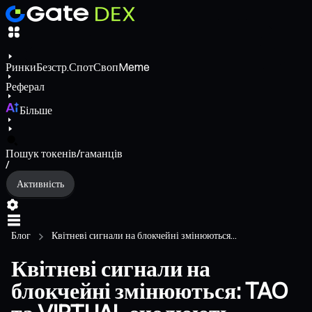
Ринки
Безстр.
Спот
Своп
Meme
Реферал
Більше
Пошук токенів/гаманців
/
Активність
Блог
Квітневі сигнали на блокчейні змінюються...
Квітневі сигнали на
блокчейні змінюються: TAO