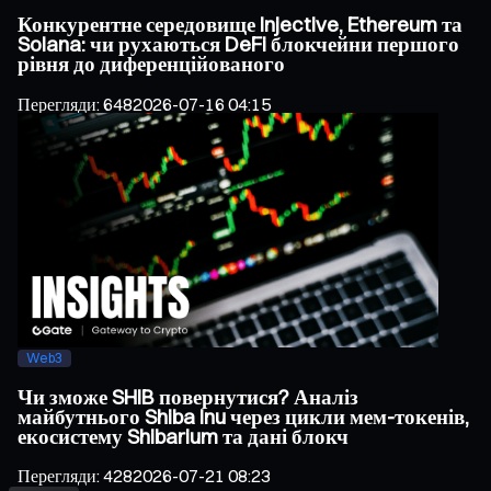
Конкурентне середовище Injective, Ethereum та
Solana: чи рухаються DeFi блокчейни першого
рівня до диференційованого
Перегляди
:
648
2026-07-16 04:15
Web3
Чи зможе SHIB повернутися? Аналіз
майбутнього Shiba Inu через цикли мем-токенів,
екосистему Shibarium та дані блокч
Перегляди
:
428
2026-07-21 08:23