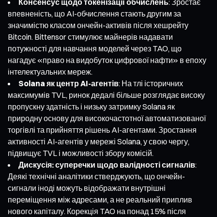
Консенсус щодо токенізації обчислень
: Зростає
впевненість, що AI-обчислення стають другим за
значимістю класом ончейн-активів після хешрейту
Bitcoin. Bittensor стимулює майнерів надавати
потужності для навчання моделей через TAO, що
нагадує «право на видобуток цифрової нафти» в епоху
інтелектуальних мереж.
Solana як центр AI-агентів
: На тлі історичних
максимумів TVL, ринок дедалі більше розглядає високу
пропускну здатність і низьку затримку Solana як
природну основу для високочастотної автоматизованої
торгівлі та прийняття рішень AI-агентами. Зростання
активності AI-агентів у мережі Solana, у свою чергу,
підвищує TVL і можливості збору комісій.
Дискусія: суперечки щодо валідності сигналів
:
Деякі технічні аналітики стверджують, що ончейн-
сигнали іноді можуть відображати внутрішні
переміщення між адресами, а не реальний приплив
нового капіталу. Корекція TAO на понад 15% після