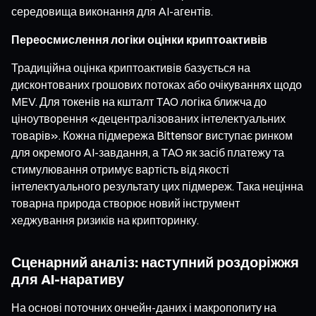
середовища виконання для AI-агентів.
Переосмислення логіки оцінки криптоактивів
Традиційна оцінка криптоактивів базується на
дисконтованих грошових потоках або очікуваннях щодо
MEV. Для токенів на кшталт TAO логіка ближча до
ціноутворення «децентралізованих інтелектуальних
товарів». Кожна підмережа Bittensor виступає ринком
для окремого AI-завдання, а TAO як засіб платежу та
стимулювання отримує вартість від якості
інтелектуального результату цих підмереж. Така нецінна
товарна природа створює новий інструмент
хеджування ризиків на крипторинку.
Сценарний аналіз: наступний роздоріжжя
для AI-наративу
На основі поточних ончейн-даних і макропопиту на