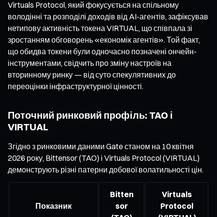
Virtuals Protocol, який фокусується на спільному
володінні та розподілі доходів від AI-агентів, зафіксував
нетипову активність токена VIRTUAL, що співпала зі
зростанням обговорень «економік агентів». Той факт,
що обидва токени були одночасно позначені ончейн-
інструментами, свідчить про зміну настроїв на
вторинному ринку — від суто спекулятивних до
переоцінки інфраструктурної цінності.
Поточний ринковий профіль: TAO і
VIRTUAL
Згідно з ринковими даними Gate станом на 10 квітня
2026 року, Bittensor (TAO) і Virtuals Protocol (VIRTUAL)
демонструють різні патерни добової волатильності цін.
Bitten
Virtuals
Показник
sor
Protocol