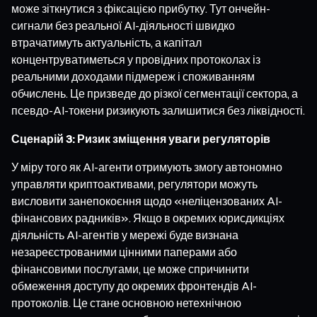
може зіткнутися з фіксацією прибутку. Тут ончейн-
сигнали без реальної AI-діяльності швидко
втрачатимуть актуальність, а капітал
концентруватиметься у провідних протоколах із
реальними доходами підмереж і споживанням
обчислень. Це призведе до різкої сегментації сектора, а
псевдо-AI-токени ризикують залишитися без ліквідності.
Сценарій 3: Ризик зміщення уваги регуляторів
У міру того як AI-агенти отримують змогу автономно
управляти криптоактивами, регулятори можуть
висловити занепокоєння щодо «неліцензованих AI-
фінансових радників». Якщо в окремих юрисдикціях
діяльність AI-агентів у мережі буде визнана
незареєстрованими цінними паперами або
фінансовими послугами, це може спричинити
обмеження доступу до окремих фронтендів AI-
протоколів. Це стане основною нетехнічною