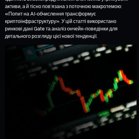
активи, а й тісно пов’язана з поточною макротемою:
«Попит на AI-обчислення трансформує
криптоінфраструктуру». У цій статті використано
ринкові дані Gate та аналіз ончейн-поведінки для
детального розгляду цієї нової тенденції.