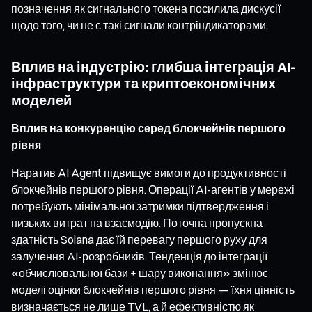
позначення як сигнального токена посилила дискусії
щодо того, чи не є такі сигнали контріндикаторами.
Вплив на індустрію: глибша інтеграція AI-
інфраструктури та криптоекономічних
моделей
Вплив на конкуренцію серед блокчейнів першого
рівня
Наратив AI Agent підвищує вимоги до продуктивності
блокчейнів першого рівня. Операції AI-агентів у мережі
потребують мінімальної затримки підтвердження і
низьких витрат на взаємодію. Поточна пропускна
здатність Solana дає їй перевагу першого руху для
залучення AI-розробників. Тенденція до інтеграції
«обчислювальної бази + шару виконання» змінює
моделі оцінки блокчейнів першого рівня — їхня цінність
визначається не лише TVL, а й ефективністю як