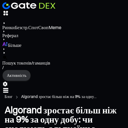
Ринки
Безстр.
Спот
Своп
Meme
Реферал
Більше
Пошук токенів/гаманців
/
Активність
Блог
Algorand зростає більш ніж на 9% за одну...
Algorand зростає більш ніж
на 9% за одну добу: чи