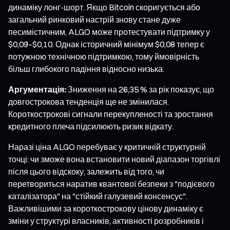
динаміку лонг-шорт. Якщо Bitcoin скоригується або
загальний ринковий настрій знову стане дуже
песимістичним, ALGO може протестувати підтримку у
$0,09–$0,10. Однак історичний мінімум $0,08 тепер є
потужною технічною підтримкою, тому ймовірність
більш глибокого падіння відносно низька.
Аргументація:
Зниження на 26,35 % за рік показує, що
довгострокова тенденція ще не змінилася.
Короткострокові сигнали перекупленості та зростання
кредитного плеча підсилюють ризик відкату.
Наразі ціна ALGO перебуває у критичній структурній
точці: чи зможе вона встановити новий діапазон торгівлі
після цього відскоку, залежить від того, чи
перетвориться наратив квантової безпеки з "подієвого
каталізатора" на "стійкий галузевий консенсус".
Важливішими за короткострокову цінову динаміку є
зміни у структурі власників, активності розробників і