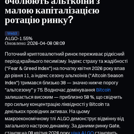
очолюють альткоїни з
малою капіталізацією
ротацію ринку?
Web3
ALGO
-1.55%
Оновлено
:
2026-04-08 08:09
Поточний криптовалютний ринок переживає рідкісний
період крайнього песимізму. Індекс страху та жадібності
("Fear & Greed Index") на початку квітня 2026 року впав
до рівня 11, а індекс сезону альткоїнів ("Altcoin Season
Index") тримався близько 38 — значно нижче порогу
"альтсезону" у 75. Водночас домінування
Bitcoin
залишається високим — приблизно 58 %, що свідчить
про сильну концентрацію ліквідності у Bitcoin та
декількох провідних активах. На цьому
макроекономічному тлі ALGO демонструє відмінну від
загального настрою динаміку. За даними ринку Gate,
станом на 08 квітня 2026 року
ціна ALGO
становить