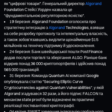
як "цифрові товари". Генеральний директор
Algorand
Foundation Стейсі Уорден назвала це
"фундаментальною регуляторною ясністю".
19 березня: Algorand Foundation оголосила про
стратегічну інтеграцію з
Algorand
Technologies, взявши
на себе розробку протоколу та інтелектуальну власність,
а також зобов’язавшись виділити щонайменше $15
мільйонів на технічну підтримку й удосконалення.
24 березня: Банк швейцарської пошти PostFinance
додав послуги торгівлі та зберігання ALGO. Раніше банк
відкрив понад 36 000 криптопортфелів і здійснив понад
565 000 транзакцій.
31 березня: Команда Quantum AI компанії Google
опублікувала статтю "Securing Elliptic Curve
Cryptocurrencies against Quantum Vulnerabilities", у якій
Algorand згадувався 32 рази, а його підпис FALCON та
механізм state proof були відзначені як практичні
реалізації постквантової криптографії.
04 квітня: SWIFT завершив інтеграцію глобального