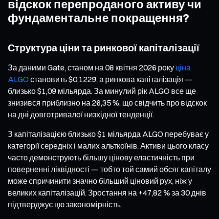
відскок перепроданого активу чи
фундаментальне покращення?
Структура ціни та ринкової капіталізації
За даними Gate, станом на 08 квітня 2026 року
ціна
ALGO
становить $0,1229, а ринкова капіталізація —
близько $1,09 мільярда. За минулий рік ALGO все ще
знизився приблизно на 26,35 %, що свідчить про відскок
на дні довготривалої низхідної тенденції.
З капіталізацією близько $1 мільярда ALGO перебуває у
категорії середніх і малих альткоїнів. Активи цього класу
часто демонструють більшу цінову еластичність при
поверненні ліквідності — тобто той самий обсяг капіталу
може спричинити значно більший ціновий рух, ніж у
великих капіталізацій. Зростання на +47,82 % за 30 днів
підтверджує цю закономірність.