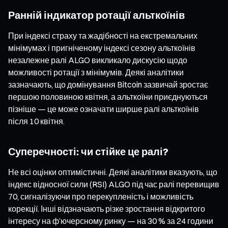
Ранній індикатор ротації альткоїнів
При індексі страху та жадібності на екстремальних
мінімумах і пригніченому індексі сезону альткоїнів
незалежне ралі ALGO викликало дискусію щодо
можливості ротації з мінімумів. Деякі аналітики
зазначають, що домінування Bitcoin зазвичай зростає
першою половиною квітня, а альткоїни приєднуються
пізніше — це може означати ширше ралі альткоїнів
після 10 квітня.
Суперечності: чи стійке це ралі?
Не всі оцінки оптимістичні. Деякі аналітики вказують, що
індекс відносної сили (RSI) ALGO під час ралі перевищив
70, сигналізуючи про перекупленість і можливість
корекції. Інші відзначають різке зростання відкритого
інтересу на ф’ючерсному ринку — на 30 % за 24 години