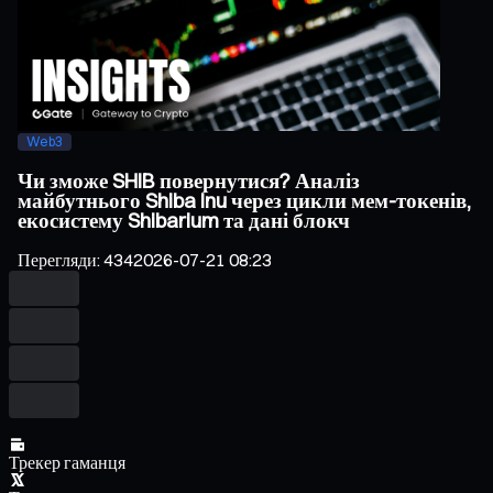
Web3
Чи зможе SHIB повернутися? Аналіз
майбутнього Shiba Inu через цикли мем-токенів,
екосистему Shibarium та дані блокч
Перегляди
:
434
2026-07-21 08:23
Трекер гаманця