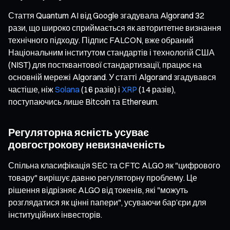
Стаття Quantum AI від Google згадувала Algorand 32
рази, що широко сприймається як авторитетне визнання
технічного підходу. Підпис FALCON, вже обраний
Національним інститутом стандартів і технологій США
(NIST) для постквантової стандартизації, працює на
основній мережі Algorand. У статті Algorand згадувався
частіше, ніж
Solana
(16 разів) і
XRP
(14 разів),
поступаючись лише Bitcoin та Ethereum.
Регуляторна ясність усуває
довгострокову невизначеність
Спільна класифікація SEC та CFTC ALGO як "цифрового
товару" вирішує давню регуляторну проблему. Це
рішення відрізняє ALGO від токенів, які "можуть
розглядатися як цінні папери", усуваючи бар’єри для
інституційних інвесторів.