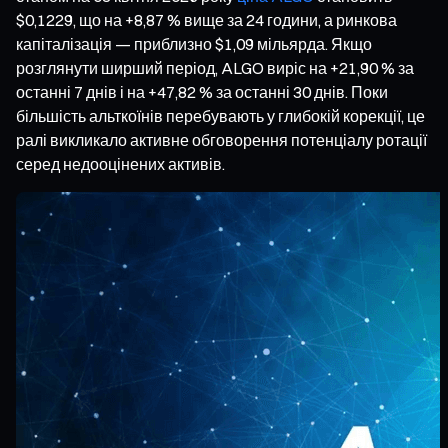
$0,1229, що на +8,87 % вище за 24 години, а ринкова
капіталізація — приблизно $1,09 мільярда. Якщо
розглянути ширший період, ALGO виріс на +21,90 % за
останні 7 днів і на +47,82 % за останні 30 днів. Поки
більшість альткоїнів перебувають у глибокій корекції, це
ралі викликало активне обговорення потенціалу ротації
серед недооцінених активів.