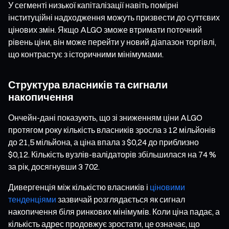
У сегменті низької капіталізації навіть помірні
інституційні надходження можуть призвести до суттєвих
цінових змін. Якщо ALGO зможе втримати поточний
рівень ціни, він може перейти у новий діапазон торгівлі,
що контрастує з історичними мінімумами.
Структура власників та сигнали
накопичення
Ончейн-дані показують, що зі зниженням ціни ALGO
протягом року кількість власників зросла з 12 мільйонів
до 21,5 мільйона, а ціна впала з $0,24 до приблизно
$0,12. Кількість вузлів-валідаторів збільшилася на 74 %
за рік, досягнувши 3 702.
Дивергенція між кількістю власників і
ціновими
тенденціями
зазвичай розглядається як сигнал
накопичення біля ринкових мінімумів. Коли ціна падає, а
кількість адрес продовжує зростати, це означає, що