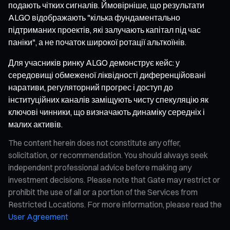
подають чітких сигналів. Ймовірніше, що результати
ALGO відображають "кілька фундаментально
підтриманих проектів, які залучають капітал під час
паніки", а не початок широкої ротації альткоїнів.
Для учасників ринку ALGO демонструє кейс: у
середовищі обмеженої ліквідності диференційовані
наративи, регуляторний прогрес і доступ до
інституційних каналів заміщують чисту спекуляцію як
ключові чинники, що визначають динаміку середніх і
малих активів.
The content herein does not constitute any offer,
solicitation, or recommendation. You should always seek
independent professional advice before making any
investment decisions. Please note that Gate may restrict or
prohibit the use of all or a portion of the Services from
Restricted Locations. For more information, please read the
User Agreement