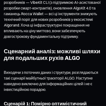
розробників — VibeKit CLI (з підтримкою AI-асистованої
розробки смарт-контрактів), оновлення AlgoKit 4.0 та
гаманець Rocca Wallet — всі ці інструменти знижують
технічний поріг для нових розробників у екосистемі
Algorand. Хоча ці інфраструктурні покращення не
впливають на ціну миттєво, вони забезпечують
довгострокову фундаментальну підтримку.
Сценарний аналіз: можливі шляхи
для подальших рухів ALGO
Виходячи з поточних даних і структури, розглядаються
такі сценарії майбутньої траєкторії ALGO. Наступне
наведено виключно для інформаційних цілей і не є
інвестиційною порадою.
Сценарій 1: Помірно оптимістичний