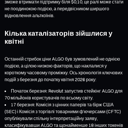
зможе втримати підтримку біля $0,10, це ралі може стати
не поодинокою подією, а передвісником ширшого
відновлення альткоїнів.
Кілька каталізаторів зійшлися у
квітні
Останній стрибок ціни ALGO був зумовлений не однією
подією, а цілою низкою факторів, що наклалися у
короткому часовому проміжку. Ось хронологія ключових
подій з березня до початку квітня 2026 року:
Початок березня: Revolut запустив стейкінг ALGO для
70 мільйонів користувачів по всьому світу.
17 березня: Комісія з цінних паперів та бірж США
(SEC) і Комісія з торгівлі товарними ф’ючерсами (CFTC)
опублікували спільну інтерпретаційну заяву,
класифікувавши ALGO та щонайменше 18 інших токенів