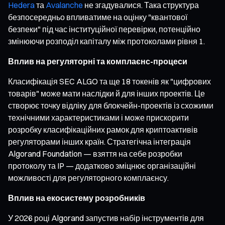
Hedera
та
Avalanche
не згадувалися. Така структура
безпосередньо впливатиме на оцінку "квантової
безпеки" під час інституційної перевірки, потенційно
змінюючи розподіл капіталу між протоколами рівня 1.
Вплив на регуляторні та комплаєнс-процеси
Класифікація SEC ALGO та ще 18 токенів як "цифрових
товарів" може мати наслідки й для інших проектів. Це
створює точку відліку для блокчейн-проектів із схожими
технічними характеристиками і може прискорити
розробку класифікаційних рамок для криптоактивів
регуляторами інших країн. Стратегічна інтеграція
Algorand Foundation — взяття на себе розробки
протоколу та IP — додатково зміцнює організаційні
можливості для регуляторного комплаєнсу.
Вплив на екосистему розробників
У 2026 році Algorand запустив набір інструментів для