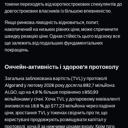
токени переходять від короткострокових спекулянтів до
довгострокових власників із більшою впевненістю.
Якщо ринкова ліквідність відновиться, попит,
накопичений на низьких рівнях ціни, може спричинити
швидку реакцію ціни. Однак стійкість цього відскоку все
ще залежить від подальших фундаментальних
покращень.
Ончейн-активність і здоров’я протоколу
Загальна заблокована вартість (TVL) у протоколі
Algorand у лютому 2026 року досягла 892,7 мільйона
ALGO, що на 4,9 % більше порівняно з 850,93
мільйонами у січні. Хоча TVL у доларовому еквіваленті
знизився на 18,8 % до $77,23 мільйона через падіння
ціни, зростання TVL у токенах свідчить про те, що
користувачі продовжують розміщувати капітал у
протоколі, хоча й за нижчими цінами входу. Крім того,