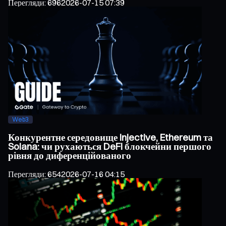
Перегляди
:
696
2026-07-15 07:39
Web3
Конкурентне середовище Injective, Ethereum та
Solana: чи рухаються DeFi блокчейни першого
рівня до диференційованого
Перегляди
:
654
2026-07-16 04:15