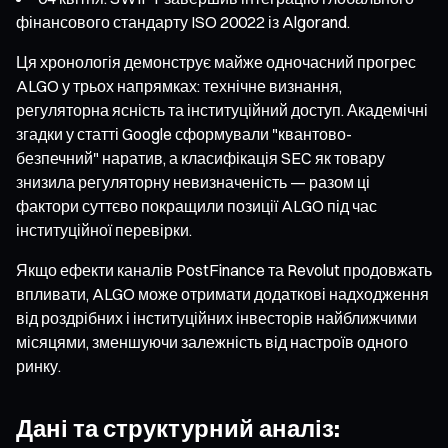
фінансового стандарту ISO 20022 із Algorand.
Ця хронологія демонструє майже одночасний прогрес
ALGO у трьох напрямках: технічне визнання,
регуляторна ясність та інституційний доступ. Академічні
згадки у статті Google сформували "квантово-
безпечний" наратив, а класифікація SEC як товару
знизила регуляторну невизначеність — разом ці
фактори суттєво покращили позиції ALGO під час
інституційної перевірки.
Якщо ефекти каналів PostFinance та Revolut продовжать
впливати, ALGO може отримати додаткові надходження
від роздрібних і інституційних інвесторів найближчими
місяцями, зменшуючи залежність від настроїв одного
ринку.
Дані та структурний аналіз: