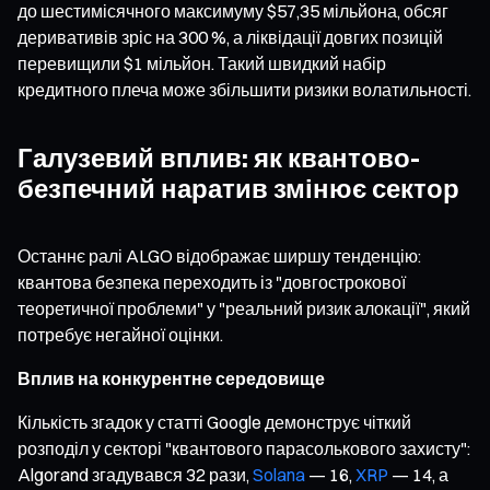
до шестимісячного максимуму $57,35 мільйона, обсяг
деривативів зріс на 300 %, а ліквідації довгих позицій
перевищили $1 мільйон. Такий швидкий набір
кредитного плеча може збільшити ризики волатильності.
Галузевий вплив: як квантово-
безпечний наратив змінює сектор
Останнє ралі ALGO відображає ширшу тенденцію:
квантова безпека переходить із "довгострокової
теоретичної проблеми" у "реальний ризик алокації", який
потребує негайної оцінки.
Вплив на конкурентне середовище
Кількість згадок у статті Google демонструє чіткий
розподіл у секторі "квантового парасолькового захисту":
Algorand згадувався 32 рази,
Solana
— 16,
XRP
— 14, а