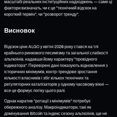
масштабі реальних інституційних надходжень — саме ці
фактори визначать, чи є це "технічний відскок на
короткий термін", чи "розворот тренду".
Висновок
Відскок ціни ALGO у квітні 2026 року стався на тлі
крайнього ринкового песимізму та загальної слабкості
альткоїнів, надавши йому характеру "провідного
індикатора". Перевірені дані показують відновлення з
історичних мінімумів, контр-трендове зростання
кількості власників і збіг кількох технічних та
регуляторних каталізаторів у одному часовому вікні —
все це формує логіку цього ралі.
Однак наратив "ротації з мінімумів" потребує
обережного аналізу. Макроіндикатори, такі як
домінування Bitcoin та індекс сезону альткоїнів, ще не