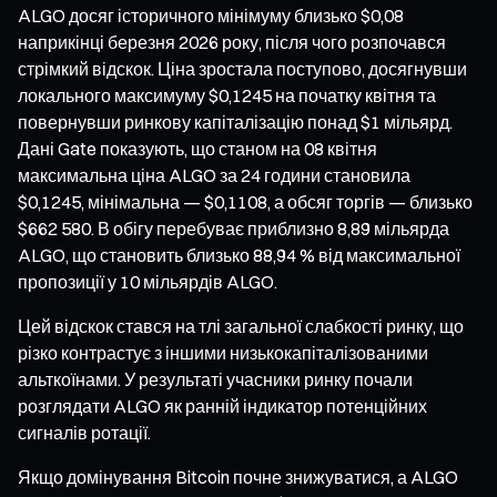
ALGO досяг історичного мінімуму близько $0,08
наприкінці березня 2026 року, після чого розпочався
стрімкий відскок. Ціна зростала поступово, досягнувши
локального максимуму $0,1245 на початку квітня та
повернувши ринкову капіталізацію понад $1 мільярд.
Дані Gate показують, що станом на 08 квітня
максимальна ціна ALGO за 24 години становила
$0,1245, мінімальна — $0,1108, а обсяг торгів — близько
$662 580. В обігу перебуває приблизно 8,89 мільярда
ALGO, що становить близько 88,94 % від максимальної
пропозиції у 10 мільярдів ALGO.
Цей відскок стався на тлі загальної слабкості ринку, що
різко контрастує з іншими низькокапіталізованими
альткоїнами. У результаті учасники ринку почали
розглядати ALGO як ранній індикатор потенційних
сигналів ротації.
Якщо домінування Bitcoin почне знижуватися, а ALGO