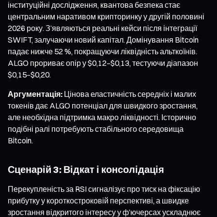
інституційні дослідження, квантова безпека стає
центральним наративом крипторинку у другій половині
2026 року. З’являються реальні кейси після інтеграції
SWIFT, залучаючи новий капітал. Домінування Bitcoin
падає нижче 52 %, покращуючи ліквідність альткоїнів.
ALGO прориває опір у $0,12–$0,13, тестуючи діапазон
$0,15–$0,20.
Аргументація:
Цінова еластичність середніх і малих
токенів дає ALGO потенціал для швидкого зростання,
але необхідна підтримка макро ліквідності. Історично
подібні ралі потребують стабільного середовища
Bitcoin.
Сценарій 3: Відкат і консолідація
Перекупленість за RSI сигналізує про тиск на фіксацію
прибутку у короткостроковій перспективі, а швидке
зростання відкритого інтересу у ф’ючерсах ускладнює