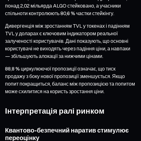
понад 2,02 мільярда ALGO стейковано, а учасники
спільноти контролюють 80,6 % частки стейкінгу.
Дивергенція між зростанням TVL у токенах і падінням
TVL у доларах є ключовим індикатором реальної
залученості користувачів. Дані показують, що основні
користувачі не виходять через падіння ціни, а навпаки
— збільшують алокації за нижчими цінами.
88,8 % циркулюючої пропозиції означає, що тиск
продажу з боку нової пропозиції зменшується. Якщо
попит покращиться, баланс між пропозицією та попитом
може схилитися на користь зростання ціни.
Інтерпретація ралі ринком
Квантово-безпечний наратив стимулює
переоцінку