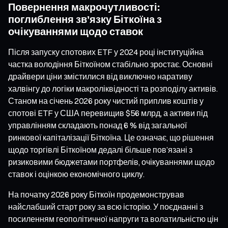
Повернення макрочутливості:
поглиблення зв’язку Біткоїна з
очікуваннями щодо ставок
Після запуску спотових ETF у 2024 році інституційна
частка володіння Біткоїном стабільно зростає. Основні
драйвери ціни змістилися від виключно наративу
халвінгу до логіки макроліквідності та розподілу активів.
Станом на січень 2026 року чистий приплив коштів у
спотові ETF у США перевищив $56 млрд, а активи під
управлінням складають понад 6 % від загальної
ринкової капіталізації Біткоїна. Це означає, що рішення
щодо торгівлі Біткоїном дедалі більше пов’язані з
ризиковими бюджетами портфелів, очікуваннями щодо
ставок і оцінкою економічного циклу.
На початку 2026 року Біткоїн продемонстрував
найслабший старт року за всю історію. У поєднанні з
посиленням геополітичної напруги та волатильністю цін