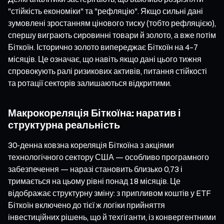
"стійкість економіки" та "рефляцію". Якщо сильні дані
зумовлені зростанням цінового тиску (тобто рефляцією),
спершу виграють сировинні товари й золото, а вже потім
Біткоїн. Історично золото випереджає Біткоїн на 4–7
місяців. Це означає, що навіть якщо дані цього тижня
спровокують ралі ризикових активів, питання стійкості
та ротації секторів залишаються відкритими.
Макрокореляція Біткоїна: наратив і
структурна реальність
30-денна ковзна кореляція Біткоїна з акціями
технологічного сектору США — особливо програмного
забезпечення — наразі становить близько 0,73 і
тримається на цьому рівні понад 18 місяців. Це
відображає структурну зміну: з припливом коштів у ETF
Біткоїн включено до тієї ж логіки прийняття
інвестиційних рішень, що й техгіганти, із конвергентними