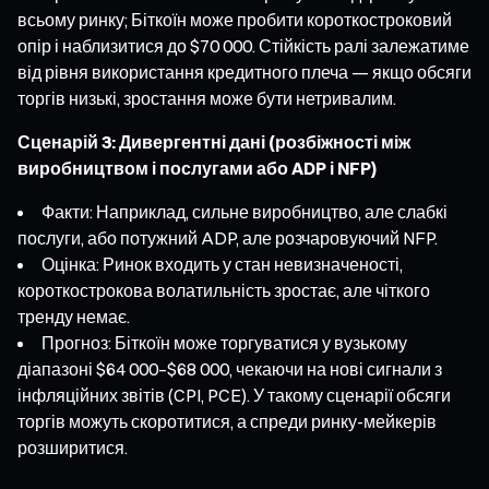
всьому ринку; Біткоїн може пробити короткостроковий
опір і наблизитися до $70 000. Стійкість ралі залежатиме
від рівня використання кредитного плеча — якщо обсяги
торгів низькі, зростання може бути нетривалим.
Сценарій 3: Дивергентні дані (розбіжності між
виробництвом і послугами або ADP і NFP)
Факти: Наприклад, сильне виробництво, але слабкі
послуги, або потужний ADP, але розчаровуючий NFP.
Оцінка: Ринок входить у стан невизначеності,
короткострокова волатильність зростає, але чіткого
тренду немає.
Прогноз: Біткоїн може торгуватися у вузькому
діапазоні $64 000–$68 000, чекаючи на нові сигнали з
інфляційних звітів (CPI, PCE). У такому сценарії обсяги
торгів можуть скоротитися, а спреди ринку-мейкерів
розширитися.