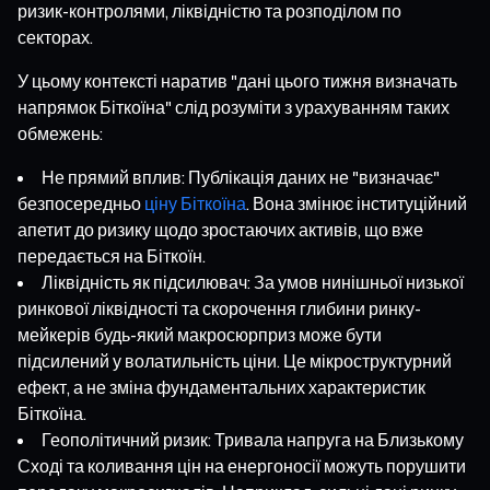
ризик-контролями, ліквідністю та розподілом по
секторах.
У цьому контексті наратив "дані цього тижня визначать
напрямок Біткоїна" слід розуміти з урахуванням таких
обмежень:
Не прямий вплив: Публікація даних не "визначає"
безпосередньо
ціну Біткоїна
. Вона змінює інституційний
апетит до ризику щодо зростаючих активів, що вже
передається на Біткоїн.
Ліквідність як підсилювач: За умов нинішньої низької
ринкової ліквідності та скорочення глибини ринку-
мейкерів будь-який макросюрприз може бути
підсилений у волатильність ціни. Це мікроструктурний
ефект, а не зміна фундаментальних характеристик
Біткоїна.
Геополітичний ризик: Тривала напруга на Близькому
Сході та коливання цін на енергоносії можуть порушити