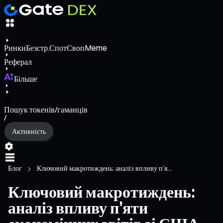
Ринки
Безстр.
Спот
Своп
Meme
Реферал
Більше
Пошук токенів/гаманців
/
Активність
Блог
Ключовий макротиждень: аналіз впливу п’я...
Ключовий макротиждень:
аналіз впливу п’яти