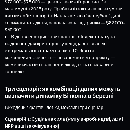
$72 000–$75 000 — це зона великої пропозиції з
максимумів 2025 року. Пробити її можна лише за умови
високих обсягів торгів. Навпаки, якщо "яструбині" дані
спричинять падіння, основна зона підтримки — $62 000–
$59 000.
Відновлення ринкових настроїв: Індекс страху та
жадібності для крипторинку нещодавно впав до
екстремального страху на рівні 10. Зняття
макроневизначеності — незалежно від напрямку —
може тимчасово поліпшити ліквідність і пожвавити
торгівлю.
Три сценарії: як комбінації даних можуть
визначити динаміку Біткоїна в березні
Виходячи з фактів і логіки, можливі три сценарії:
Сценарій 1: Суцільна сила (PMI у виробництві, ADP і
NFP вищі за очікування)