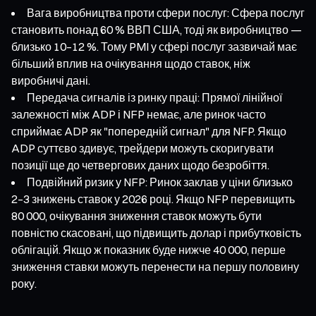
Вага виробництва проти сфери послуг: Сфера послуг
становить понад 60 % ВВП США, тоді як виробництво —
близько 10–12 %. Тому PMI у сфері послуг зазвичай має
більший вплив на очікування щодо ставок, ніж
виробничі дані.
Передача сигналів із ринку праці: Прямої лінійної
залежності між ADP і NFP немає, але ринок часто
сприймає ADP як "попередній сигнал" для NFP. Якщо
ADP суттєво здивує, трейдери можуть скоригувати
позиції ще до четвергових даних щодо безробіття.
Подвійний ризик у NFP: Ринок заклав у ціни близько
2–3 знижень ставок у 2026 році. Якщо NFP перевищить
80 000, очікування зниження ставок можуть бути
повністю скасовані, що підвищить долар і прибутковість
облігацій. Якщо ж показник буде нижче 40 000, перше
зниження ставки можуть перенести на першу половину
року.