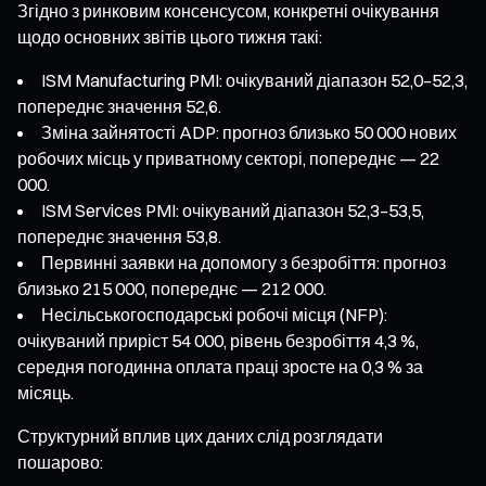
Згідно з ринковим консенсусом, конкретні очікування
щодо основних звітів цього тижня такі:
ISM Manufacturing PMI: очікуваний діапазон 52,0–52,3,
попереднє значення 52,6.
Зміна зайнятості ADP: прогноз близько 50 000 нових
робочих місць у приватному секторі, попереднє — 22
000.
ISM Services PMI: очікуваний діапазон 52,3–53,5,
попереднє значення 53,8.
Первинні заявки на допомогу з безробіття: прогноз
близько 215 000, попереднє — 212 000.
Несільськогосподарські робочі місця (NFP):
очікуваний приріст 54 000, рівень безробіття 4,3 %,
середня погодинна оплата праці зросте на 0,3 % за
місяць.
Структурний вплив цих даних слід розглядати
пошарово: