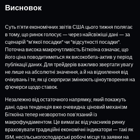
Висновок
Суть п’яти економічних звітів США цього тижня полягає
в тому, що ринок голосує — через найсвіжіші дані — за
сценарій "м’якої посадки" чи "відсутності посадки".
Поточна висока макрочутливість Біткоїна означає, що
його ціна поводитиметься як високобета-актив у період
публікації даних. Для трейдерів важливо звертати увагу
не лише на абсолютні значення, а й на відхилення від
очікувань і те, як ці сюрпризи змінюють ціноутворення на
ф’ючерси щодо ставок.
Незалежно від остаточного напрямку, який покажуть
дані, одна тенденція вже очевидна: ціновий механізм
Біткоїна тепер незворотно пов’язаний із
макрофундаментом. Це вимагає від учасників ринку
враховувати традиційні економічні індикатори — такі як
ISM, несільськогосподарські робочі місця та заявки на