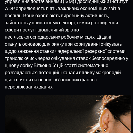
управління постачаннями (ISM) і дослідницький інститут
ADP оприлюднять п’ять важливих економічних звітів
поспіль. Вони охоплюють виробничу активність,
зайнятість у приватному секторі, темпи розширення
сфери послуг і щомісячний зріз по
несільськогосподарських робочих місцях. Ці дані
стануть основою для ринку при коригуванні очікувань
щодо зниження ставки Федеральної резервної системи,
транслюючись через очікування ставок безпосередньо у
цінову логіку Біткоїна. У цій статті систематично
розглядаються потенційні канали впливу макроподій
цього тижня на основі об’єктивних фактів і
перевірюваних даних.