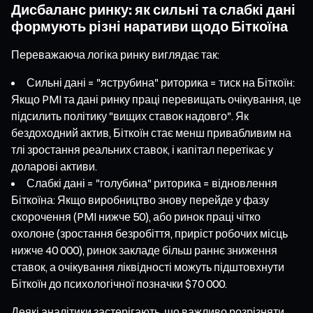
Дисбаланс ринку: як сильні та слабкі дані
формують різні наративи щодо Біткоїна
Переважаюча логіка ринку виглядає так:
Сильні дані = "яструбина" риторика = тиск на Біткоїн:
Якщо PMI та дані ринку праці перевищать очікування, це
підсилить політику "вищих ставок надовго". Як
бездоходний актив, Біткоїн стає менш привабливим на
тлі зростання реальних ставок, і капітал перетікає у
доларові активи.
Слабкі дані = "голубина" риторика = відновлення
Біткоїна: Якщо виробництво знову перейде у фазу
скорочення (PMI нижче 50), або ринок праці чітко
охолоне (зростання безробіття, приріст робочих місць
нижче 40 000), ринок закладе більш раннє зниження
ставок, а очікування ліквідності можуть підштовхнути
Біткоїн до психологічної позначки $70 000.
Деякі аналітики застерігають, що важливо розрізняти