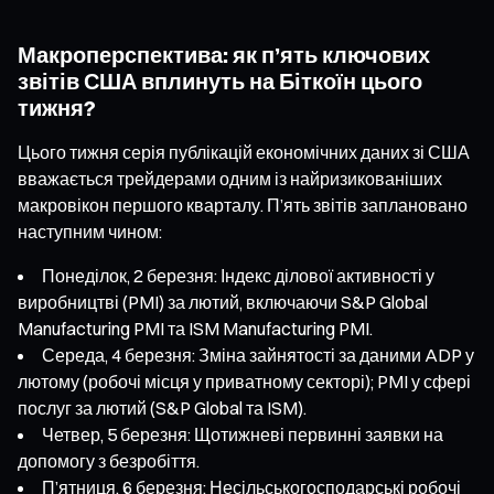
Макроперспектива: як п’ять ключових
звітів США вплинуть на Біткоїн цього
тижня?
Цього тижня серія публікацій економічних даних зі США
вважається трейдерами одним із найризикованіших
макровікон першого кварталу. П’ять звітів заплановано
наступним чином:
Понеділок, 2 березня: Індекс ділової активності у
виробництві (PMI) за лютий, включаючи S&P Global
Manufacturing PMI та ISM Manufacturing PMI.
Середа, 4 березня: Зміна зайнятості за даними ADP у
лютому (робочі місця у приватному секторі); PMI у сфері
послуг за лютий (S&P Global та ISM).
Четвер, 5 березня: Щотижневі первинні заявки на
допомогу з безробіття.
П’ятниця, 6 березня: Несільськогосподарські робочі