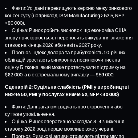
Факти: Усі дані перевищують верхню межу ринкового
консенсусу (наприклад, ISM Manufacturing >52,5, NFP
>80 000).
Оцінка: Ринок робить висновок, що економіка США
знову прискорюється, і переносить очікування зниження
ставок на кінець 2026 або навіть 2027 року.
Прогноз: Індекс долара та прибутковість 10-річних
облігацій зростають синхронно, посилюючи тиск на
оцінку Біткоїна, який може протестувати підтримку на
$62 000, а в екстремальному випадку — $59 000.
Сценарій 2: Суцільна слабкість (PMI у виробництві
нижче 50, PMI у послугах нижче 52, NFP <40 000)
Факти: Дані загалом свідчать про скорочення або
суттєве уповільнення.
Оцінка: Ринок оперативно закладає 3–4 зниження
ставок у 2026 році, перше можливе вже у червні.
Прогноз: Ризикові активи отримують підтримку по