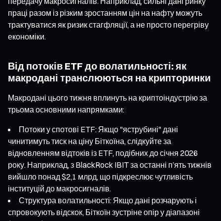
передачу макросигналів. Наприклад, сильні дані ринку
праці разом із різким зростанням цін на нафту можуть
трактуватися як ризик стагфляції, а не просто перегріву
економіки.
Від потоків ETF до волатильності: як
макродані транслюються на крипторинки
Макродані цього тижня вплинуть на криптоіндустрію за
трьома основними напрямками:
Потоки у спотові ETF: Якщо "яструбині" дані
чинитимуть тиск на ціну Біткоїна, слідкуйте за
відновленням відтоків із ETF, подібних до січня 2026
року. Наприклад, з BlackRock IBIT за останні п’ять тижнів
вийшло понад $2,1 млрд, що підкреслює чутливість
інституцій до макросигналів.
Структура волатильності: Якщо дані розчарують і
спровокують відскок, Біткоїн зустріне опір у діапазоні