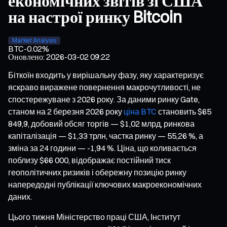
економічних звітів зі США
на настрої ринку Bitcoin
Market Analysis
BTC
-0.02%
Оновлено
:
2026-03-02 09:22
Біткоїн входить у вирішальну фазу, яку характеризує
яскраво виражене повернення макрочутливості, не
спостережуване з 2026 року. За даними ринку Gate,
станом на 2 березня 2026 року
ціна BTC
становить $65
849,9, добовий обсяг торгів — $1,02 млрд, ринкова
капіталізація — $1,33 трлн, частка ринку — 55,26 %, а
зміна за 24 години — -1,94 %. Ціна, що коливається
поблизу $66 000, відображає постійний тиск
геополітичних ризиків і обережну позицію ринку
напередодні публікації ключових макроекономічних
даних.
Цього тижня Міністерство праці США, Інститут