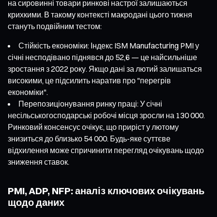
на сировинні товари ринкові настрої залишаються
крихкими. В такому контексті макродані цього тижня
стануть подвійним тестом:
Стійкість економіки: Індекс ISM Manufacturing PMI у
січні несподівано піднявся до 52,6 — це найсильніше
зростання з 2022 року. Якщо дані за лютий залишаться
високими, це підсилить наратив про "перегрів
економіки".
Перепозиціонування ринку праці: У січні
несільськогосподарські робочі місця зросли на 130 000.
Ринковий консенсус очікує, що приріст у лютому
знизиться до близько 54 000. Будь-яке суттєве
відхилення може спричинити перегляд очікувань щодо
зниження ставок.
PMI, ADP, NFP: аналіз ключових очікувань
щодо даних