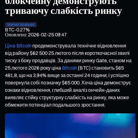
блокчейну демонструють
триваючу слабкість ринку
Market Analysis
BTC
-0.27%
Оновлено
:
2026-02-25 09:47
Ціна Bitcoin
продемонструвала технічне відновлення
від району $62 500 25 лютого після короткочасної хвилі
тиску з боку продавців. За даними ринку Gate, станом на
25 лютого 2026 року ціна
Bitcoin
(BTC) становить $65
481,8, що на 3,94% вище за останні 24 години, і успішно
повернула собі позначку $65 000. Хоча ціна демонструє
ознаки відновлення, глибший аналіз ончейн-даних
виявляє стійку структурну слабкість на ринку, яка може
обмежити потенціал подальшого зростання.