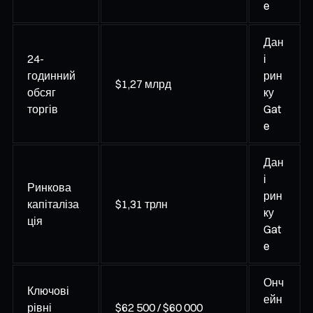
e
Дан
24-
і
годинний
рин
$1,27 млрд
обсяг
ку
торгів
Gat
e
Дан
і
Ринкова
рин
капіталіза
$1,31 трлн
ку
ція
Gat
e
Онч
Ключові
ейн
рівні
$62 500 / $60 000