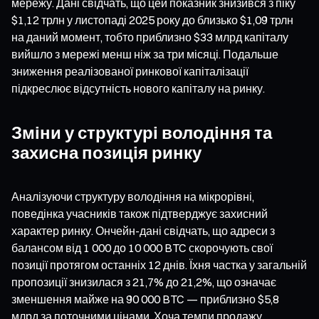
мережу. Дані свідчать, що цей показник знизився з піку
$1,12 трлн у листопаді 2025 року до близько $1,09 трлн
на даний момент, тобто приблизно $33 млрд капіталу
вийшло з мережі менш ніж за три місяці. Подальше
зниження реалізованої ринкової капіталізації
підкреслює відсутність нового капіталу на ринку.
Зміни у структурі володіння та
захисна позиція ринку
Аналізуючи структуру володіння на мікрорівні,
поведінка учасників також підтверджує захисний
характер ринку. Ончейн-дані свідчать, що адреси з
балансом від 1 000 до 10 000 BTC скорочують свої
позиції протягом останніх 12 днів. Їхня частка у загальній
пропозиції знизилася з 21,7% до 21,2%, що означає
зменшення майже на 90 000 BTC — приблизно $5,8
млрд за поточними цінами. Хоча темпи продажу