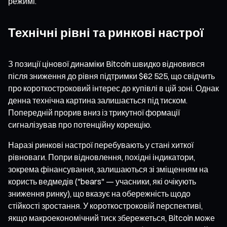
режимі.
Технічні рівні та ринкові настрої
З позиції цінової динаміки Bitcoin швидко відновився
після зниження до рівня підтримки $62 525, що свідчить
про короткостроковий інтерес до купівлі в цій зоні. Однак
денна технічна картина залишається під тиском.
Попередній прорив вниз із трикутної формації
сигналізував про потенційну корекцію.
Наразі ринкові настрої перебувають у стані хиткої
рівноваги. Попри відновлення, похідні індикатори,
зокрема фінансування, залишаються зі зміщенням на
користь ведмедів ("bears" — учасники, які очікують
зниження ринку), що вказує на обережність щодо
стійкості зростання. У короткостроковій перспективі,
якщо макроекономічний тиск збережеться, Bitcoin може