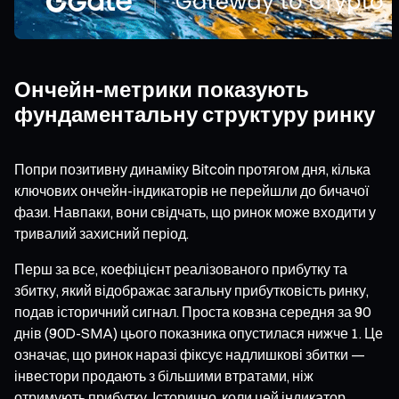
Ончейн-метрики показують
фундаментальну структуру ринку
Попри позитивну динаміку Bitcoin протягом дня, кілька
ключових ончейн-індикаторів не перейшли до бичачої
фази. Навпаки, вони свідчать, що ринок може входити у
тривалий захисний період.
Перш за все, коефіцієнт реалізованого прибутку та
збитку, який відображає загальну прибутковість ринку,
подав історичний сигнал. Проста ковзна середня за 90
днів (90D-SMA) цього показника опустилася нижче 1. Це
означає, що ринок наразі фіксує надлишкові збитки —
інвестори продають з більшими втратами, ніж
отримують прибутку. Історично, коли цей індикатор