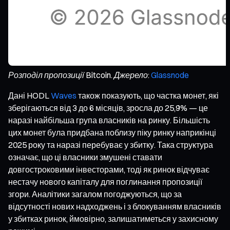
Розподіл пропозиції Bitcoin. Джерело:
Glassnode
Дані HODL
Waves
також показують, що частка монет, які
зберігаються від 3 до 6 місяців, зросла до 25,9% — це
наразі найбільша група власників на ринку. Більшість
цих монет була придбана поблизу піку ринку наприкінці
2025 року та наразі перебуває у збитку. Така структура
означає, що ці власники змушені ставати
довгостроковими інвесторами, тоді як ринок відчуває
нестачу нового капіталу для поглинання пропозиції
згори. Аналітики загалом погоджуються, що за
відсутності нових надходжень і з блокуванням власників
у збитках ринок, ймовірно, залишатиметься у захисному