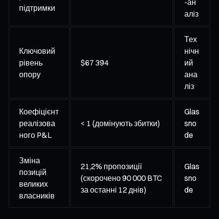
-ан
підтримки
аліз
Тех
Ключовий
нічн
рівень
$67 394
ий
опору
ана
ліз
Коефіцієнт
Glas
реалізова
< 1 (домінують збитки)
sno
ного P&L
de
Зміна
21,2% пропозиції
Glas
позицій
(скорочено 90 000 BTC
sno
великих
за останні 12 днів)
de
власників