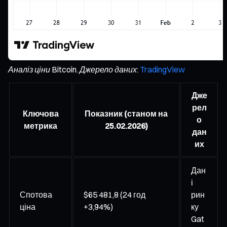
Аналіз ціни Bitcoin. Джерело даних:
TradingView
Дже
рел
Ключова
Показник (станом на
о
метрика
25.02.2026)
дан
их
Дан
і
Спотова
$65 481,8 (24 год
рин
ціна
+3,94%)
ку
Gat