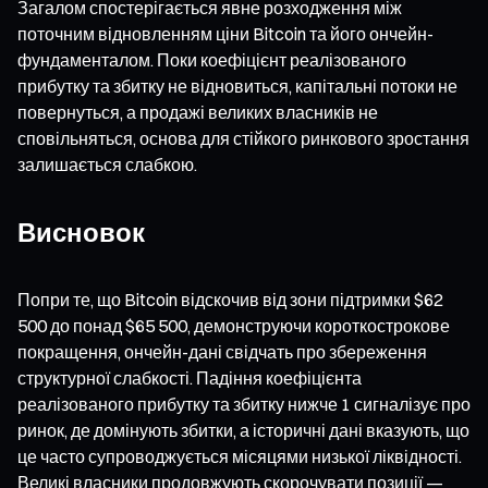
Загалом спостерігається явне розходження між
поточним відновленням ціни Bitcoin та його ончейн-
фундаменталом. Поки коефіцієнт реалізованого
прибутку та збитку не відновиться, капітальні потоки не
повернуться, а продажі великих власників не
сповільняться, основа для стійкого ринкового зростання
залишається слабкою.
Висновок
Попри те, що Bitcoin відскочив від зони підтримки $62
500 до понад $65 500, демонструючи короткострокове
покращення, ончейн-дані свідчать про збереження
структурної слабкості. Падіння коефіцієнта
реалізованого прибутку та збитку нижче 1 сигналізує про
ринок, де домінують збитки, а історичні дані вказують, що
це часто супроводжується місяцями низької ліквідності.
Великі власники продовжують скорочувати позиції —