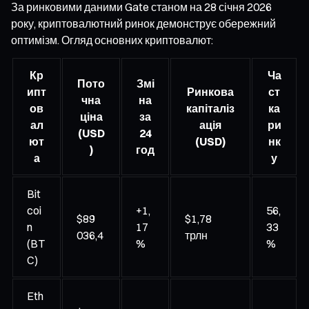
За ринковими даними Gate станом на 28 січня 2026
року, криптовалютний ринок демонструє обережний
оптимізм. Огляд основних криптовалют:
Кр
Ча
Пото
Змі
ипт
Ринкова
ст
чна
на
ов
капіталіз
ка
ціна
за
ал
ація
ри
(USD
24
ют
(USD)
нк
)
год
а
у
Bit
coi
+1,
56,
$89
$1,78
n
17
33
036,4
трлн
(BT
%
%
C)
Eth