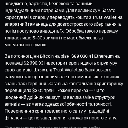
швидкістю, вартістю, безпекою та вашими
індивідуальними потребами. Для великих сум багато
користувачів спершу переводять кошти з Trust Wallet на
апаратний гаманець для довгострокового зберігання, а
потім поступово виводять їх. Обробка такого переказу
триває лише 5–30 хвилин і не має обмежень за
мінімальною сумою.
За поточної ціни Bitcoin на рівні $89 036,4 і Ethereum на
позначці $2 998,33 інвестори переглядають структуру
своїх активів. Шлях від Trust Wallet до банківського
рахунку став прозорішим, але він вимагає як технічних
знань, так і терпіння. Загальна капіталізація крипторинку
перевищила $3,01 трлн, і кожен переказ — чи то
щоденний дрібний кешаут, чи велика зміна структури
активів — вимагає однакової обачності та точності.
Повернення з криптовалютного світу у традиційні
фінанси — це не завершення, а початок нового етапу.
The content herein does not constitute any offer,