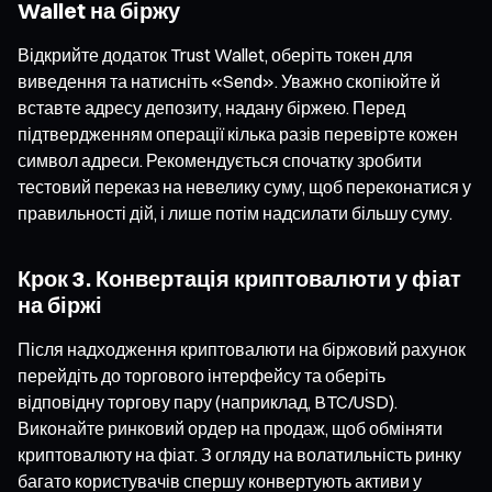
Wallet на біржу
Відкрийте додаток Trust Wallet, оберіть токен для
виведення та натисніть «Send». Уважно скопіюйте й
вставте адресу депозиту, надану біржею. Перед
підтвердженням операції кілька разів перевірте кожен
символ адреси. Рекомендується спочатку зробити
тестовий переказ на невелику суму, щоб переконатися у
правильності дій, і лише потім надсилати більшу суму.
Крок 3. Конвертація криптовалюти у фіат
на біржі
Після надходження криптовалюти на біржовий рахунок
перейдіть до торгового інтерфейсу та оберіть
відповідну торгову пару (наприклад, BTC/USD).
Виконайте ринковий ордер на продаж, щоб обміняти
криптовалюту на фіат. З огляду на волатильність ринку
багато користувачів спершу конвертують активи у