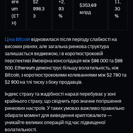
ere
$2
+2,
11,
$353,69
um
998,3
93
30
млрд
(ET
3
%
%
H)
Ціна Bitcoin
відновилася після періоду слабкості на
високих рівнях, але загальна ринкова структура
залишається ведмежою, і в короткостроковій
перспективі ймовірна консолідація між $86 000 та $88
500. Ethereum демонструє більшу волатильність, ніж
Bitcoin, з короткостроковими коливаннями між $2 780 та
$2 900 на тлі тиску з боку продавців.
Індекс страху та жадібності наразі перебуває у зоні
крайнього страху, що свідчить про значне погіршення
ринкових настроїв. У таких умовах важливо правильно
обирати момент для виведення криптовалюти —
уникайте великих операцій під час підвищеної
волатильності.