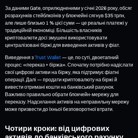
За даними Gate, оприлюдненими у січні 2026 року, обсяг
розрахунків стейблкоїнів у блокчейні сягнув $35 трлн,
але лише близько 1 % цієї суми — це реальні платежі у
традиційній економіці. Більшість власників
криптовалюти досі змушені використовувати
централізовані біржі для виведення активів у фіат.
Виведення з
Trust Wallet
— це, по суті, двоетапний
процес: «переказ + біржа». Спочатку потрібно надіслати
свої цифрові активи на біржу, яка підтримує фіатні
операції. Далі — продати криптовалюту на біржі й
вивести отримані кошти на банківський рахунок.
Важливо правильно обрати блокчейн-мережу для
переказу. Надсилання активів на неправильну мережу
може призвести до їхньої безповоротної втрати.
Чотири кроки: від цифрових
активів до банківського рахунку