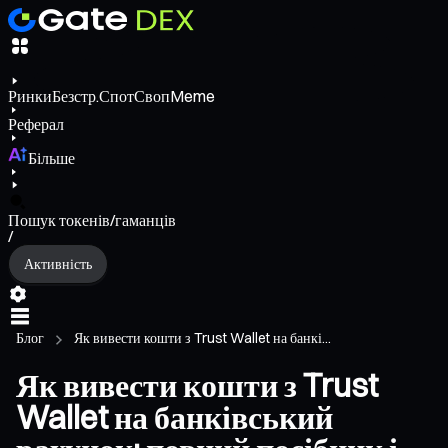
Ринки
Безстр.
Спот
Своп
Meme
Реферал
Більше
Пошук токенів/гаманців
/
Активність
Блог
Як вивести кошти з Trust Wallet на банкі...
Як вивести кошти з Trust
Wallet на банківський