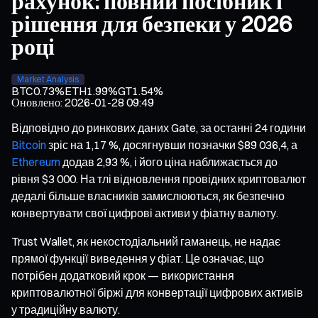
рахунок: повний посібник і
рішення для безпеки у 2026
році
Market Analysis
BTC
0.73%
ETH
1.99%
GT
1.54%
Оновлено
:
2026-01-28 09:49
Відповідно до ринкових даних Gate, за останні 24 години
Bitcoin
зріс на 1,17 %, досягнувши позначки $89 036,4, а
Ethereum
додав 2,93 %, і його ціна наближається до
рівня $3 000. На тлі відновлення провідних криптовалют
дедалі більше власників замислюються, як безпечно
конвертувати свої цифрові активи у фіатну валюту.
Trust Wallet, як некостодіальний гаманець, не надає
прямої функції виведення у фіат. Це означає, що
потрібен додатковий крок — використання
криптовалютної біржі для конвертації цифрових активів
у традиційну валюту.