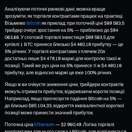
Аналізуючи поточні ринкові дані, можна краще
зрозуміти, як торгівля контрактами працює на практиці.
Візьмемо
Bitcoin
як приклад: при поточній ціні $89 583,5
трейдер очікує зростання на 5% — приблизно до $94
063,68. У спотовій торгівлі інвестиція $89 583,5 для
купівлі 1 BTC принесе близько $4 480,18 прибутку — це
5% річних. У торгівлі контрактами з плечем 20x
достатньо лише $4 479,18 маржі для контролю такої ж
позиції. Такий же рух ціни на 5% принесе ті ж $4 480,18
прибутку, але відносно маржі це вже 100% річних.
Якщо ж ви очікуєте зниження ціни, трейдери контрактів
можуть отримати прибуток, відкриваючи короткі позиції.
Наприклад, якщо прогнозуєте падіння Bitcoin на 5% —
до близько $85 104,33, відкриття еквівалентної короткої
позиції може принести значний прибуток.
Поточна ціна
Ethereum
— $2 960,49. Логіка торгівлі
контрактами для нього схожа з Bitcoin, але відрізняється