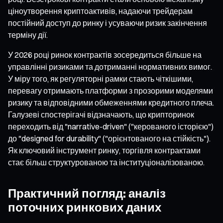
ціноутворення криптоактивів, надаючи трейдерам
постійний доступ до ринку і усуваючи ризик закінчення
терміну дії.
У 2026 році ринок контрактів зосередиться більше на
управлінні ризиками та дотриманні нормативних вимог.
У міру того, як регуляторні рамки стають чіткішими,
перевагу отримають платформи з прозорими моделями
ризику та відповідними обмеженнями кредитного плеча.
Галузеві спостерігачі відзначають, що крипторинок
переходить від "narrative-driven" ("керованого історією")
до "designed for durability" ("орієнтованого на стійкість").
Як ключовий інструмент ринку, торгівля контрактами
стає більш структурованою та інституціоналізованою.
Практичний погляд: аналіз
поточних ринкових даних