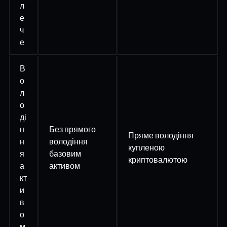
л
е
ч
е
В
о
л
о
ді
н
Без прямого
Пряме володіння
н
володіння
купленою
я
базовим
криптовалютою
а
активом
кт
и
в
о
м