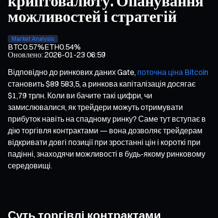
криптовалюту. Опанування
можливостей і стратегій
Market Analysis
BTC
0.57%
ETH
0.54%
Оновлено
:
2026-01-23 06:59
Відповідно до ринкових даних Gate,
поточна ціна Bitcoin
становить $89 583,5, а ринкова капіталізація досягає
$1,79 трлн. Коли ви бачите такі цифри, чи
замислювалися, як трейдери можуть отримувати
прибуток навіть на спадному ринку? Саме тут вступає в
дію торгівля контрактами — вона дозволяє трейдерам
відкривати довгі позиції при зростанні цін і короткі при
падінні, знаходячи можливості в будь-якому ринковому
середовищі.
Суть торгівлі контрактами