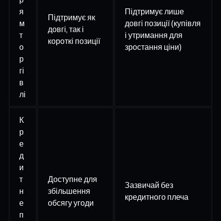
я
Підтримує лише
Підтримує як
м
довгі позиції (купівля
довгі, так і
т
і утримання для
короткі позиції
о
зростання ціни)
р
гі
в
лі
К
р
е
д
и
т
Доступне для
Зазвичай без
н
збільшення
кредитного плеча
е
обсягу угоди
п