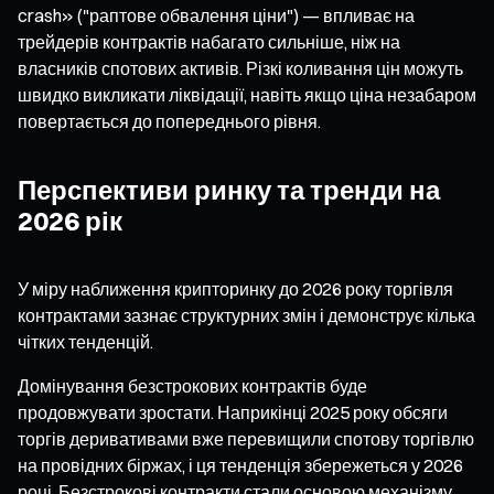
crash» ("раптове обвалення ціни") — впливає на
трейдерів контрактів набагато сильніше, ніж на
власників спотових активів. Різкі коливання цін можуть
швидко викликати ліквідації, навіть якщо ціна незабаром
повертається до попереднього рівня.
Перспективи ринку та тренди на
2026 рік
У міру наближення крипторинку до 2026 року торгівля
контрактами зазнає структурних змін і демонструє кілька
чітких тенденцій.
Домінування безстрокових контрактів буде
продовжувати зростати. Наприкінці 2025 року обсяги
торгів деривативами вже перевищили спотову торгівлю
на провідних біржах, і ця тенденція збережеться у 2026
році. Безстрокові контракти стали основою механізму