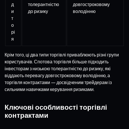
д
толерантністю
довгостроковому
и
до ризику
володінню
т
о
рі
я
Крім того, ці два типи торгівлі приваблюють різні групи
користувачів. Спотова торгівля більше підходить
інвесторам з низькою толерантністю до ризику, які
віддають перевагу довгостроковому володінню, а
торгівля контрактами — досвідченим трейдерам із
сильними навичками керування ризиками.
Ключові особливості торгівлі
контрактами