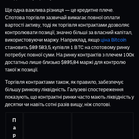
Ще одна важлива різниця — це кредитне плече.
Спотова торгівля зазвичай вимагає повної оплати
вартості активу, тоді як торгівля контрактами дозволяє
контролювати позиції, значно більші за власний капітал,
використовуючи маржу. Наприклад, якщо
ціна Bitcoin
становить $89 583,5, купівля 1 BTC на спотовому ринку
потребує повної суми. На ринку контрактів з плечем 100x
достатньо лише близько $895,84 маржі для контролю
такої ж позиції.
Торгівля контрактами також, як правило, забезпечує
більшу ринкову ліквідність. Галузеві спостереження
показують, що контрактні ринки часто мають ліквідність у
десятки чи навіть сотні разів вищу, ніж спотові.
П
а
р