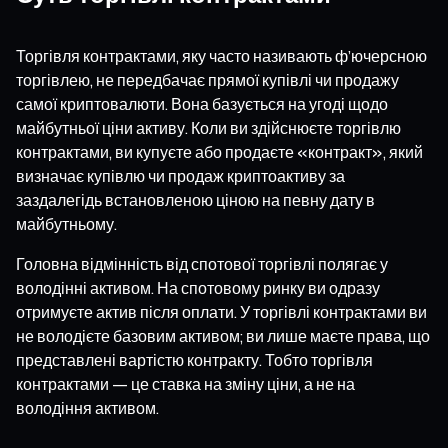
Торгівля контрактами, яку часто називають ф’ючерсною
торгівлею, не передбачає прямої купівлі чи продажу
самої криптовалюти. Вона базується на угоді щодо
майбутньої ціни активу. Коли ви здійснюєте торгівлю
контрактами, ви купуєте або продаєте «контракт», який
визначає купівлю чи продаж криптоактиву за
заздалегідь встановленою ціною на певну дату в
майбутньому.
Головна відмінність від спотової торгівлі полягає у
володінні активом. На спотовому ринку ви одразу
отримуєте актив після оплати. У торгівлі контрактами ви
не володієте базовим активом; ви лише маєте права, що
представлені вартістю контракту. Тобто торгівля
контрактами — це ставка на зміну ціни, а не на
володіння активом.