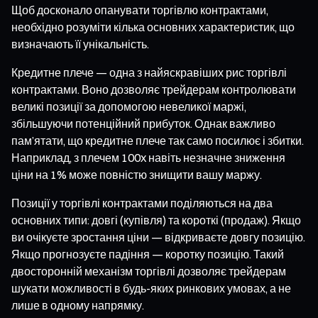
Щоб досконало опанувати торгівлю контрактами,
необхідно розуміти кілька основних характеристик, що
визначають її унікальність.
Кредитне плече — одна з найяскравіших рис торгівлі
контрактами. Воно дозволяє трейдерам контролювати
великі позиції за допомогою невеликої маржі,
збільшуючи потенційний прибуток. Однак важливо
пам’ятати, що кредитне плече так само посилює і збитки.
Наприклад, з плечем 100x навіть незначне зниження
ціни на 1% може повністю знищити вашу маржу.
Позиції у торгівлі контрактами поділяються на два
основних типи: довгі (купівля) та короткі (продаж). Якщо
ви очікуєте зростання ціни — відкриваєте довгу позицію.
Якщо прогнозуєте падіння — коротку позицію. Такий
двосторонній механізм торгівлі дозволяє трейдерам
шукати можливості в будь-яких ринкових умовах, а не
лише в одному напрямку.