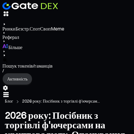
Ринки
Безстр.
Спот
Своп
Meme
Реферал
Більше
Пошук токенів/гаманців
/
Активність
Блог
2026 року: Посібник з торгівлі ф'ючерсам...
2026 року: Посібник з
торгівлі ф'ючерсами на