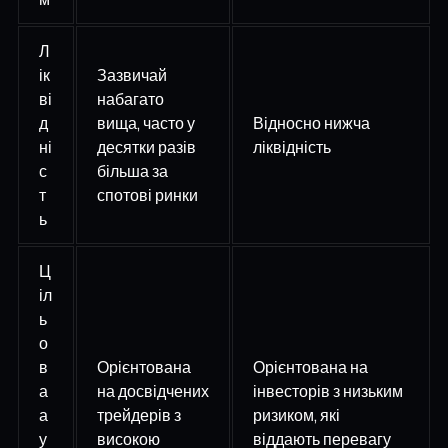
Л
ік
Зазвичай
ві
набагато
д
вища, часто у
Відносно нижча
ні
десятки разів
ліквідність
с
більша за
т
спотові ринки
ь
Ц
іл
ь
о
в
Орієнтована
Орієнтована на
а
на досвідчених
інвесторів з низьким
а
трейдерів з
ризиком, які
у
високою
віддають перевагу