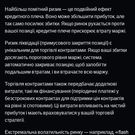
Найбільш помітний ризик — це подвійний ефект
кредитного плеча. Воно може збільшити прибуток, але
так само посилює збитки. Якщо ринок рухається проти
вашої позиції, кредитне плече прискорює втрату маржі.
Ризик ліквідації (примусового закриття позиції) є
унікальним для торгівлі контрактами. Якщо ваші збитки
досягають порогового рівня маржі, система
автоматично закриває позицію, щоб запобігти
подальшим втратам, і ви втрачаєте всю маржу.
Торгівля контрактами також передбачає додаткові
витрати, такі як фінансування (періодичні платежі у
безстрокових контрактах для підтримки цін контрактів
на рівні зі спотовими). Ці витрати впливають на чистий
прибуток і мають враховуватися у вашій торговій
стратегії.
Екстремальна волатильність ринку — наприклад, «flash