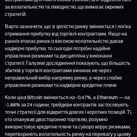
за волатильністю та ліквідністю, що вимагає окремих
стратегій.
Варто зазначити, що зі зрілістю ринку змінюється і логіка
отримання прибутку від торгівлі контрактами. Якщо на
ранніх етапах ринок із високою волатильністю давав
надмірні прибутки, то сьогодні потрібні надійне
управління ризиками та дисципліна у виконанні
стратегії. Галузеві дослідження показують, що більшість
збитків у торгівлі контрактами виникає не через
неправильний вибір напрямку ринку, а через слабке
управління ризиками та надмірне кредитне плече.
Коли ціна Bitcoin змінюється на -0,47%, а Ethereum — на
-1,66% за 24 години, трейдери контрактів застосовують
точні стратегії для відкриття довгих і коротких позицій. Ті,
хто опанував двосторонню торгівлю, розумно
використовує кредитне плече та суворо керує ризиками,
перетворюють волатильність ринку на перевагу у цьому