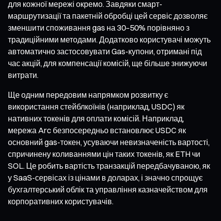
для кожної мережі окремо. Завдяки смарт-
маршрутизації та пакетній обробці цей сервіс дозволяє
зменшити споживання gas на 30–50% порівняно з
традиційними методами. Додатково користувачі можуть
автоматично застосовувати Gas-купони, отримані під
час акцій, для компенсації комісій, ще більше знижуючи
витрати.
Ще одним передовим напрямком розвитку є
використання стейблкоїнів (наприклад, USDC) як
нативних токенів для оплати комісій. Наприклад,
мережа Arc безпосередньо встановлює USDC як
основний gas-токен, усуваючи невизначеність вартості,
спричинену коливаннями цін таких токенів, як ETH чи
SOL. Це робить вартість транзакцій передбачуваною, як
у SaaS-сервісах із цінами в доларах, і значно спрощує
бухгалтерський облік та управління казначейством для
корпоративних користувачів.