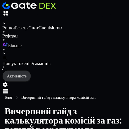
Ринки
Безстр.
Спот
Своп
Meme
Реферал
Більше
Пошук токенів/гаманців
/
Активність
Блог
Вичерпний гайд з калькулятора комісій за...
Вичерпний гайд з
калькулятора комісій за газ: