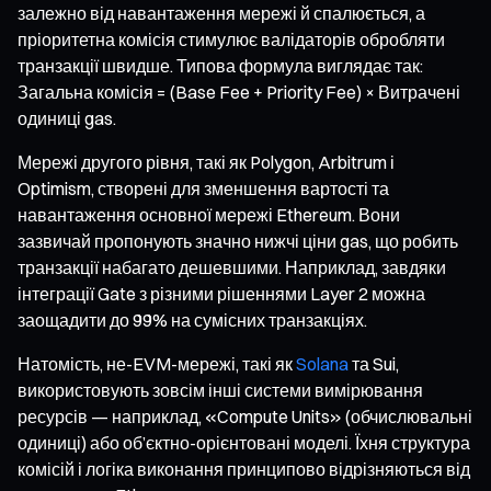
залежно від навантаження мережі й спалюється, а
пріоритетна комісія стимулює валідаторів обробляти
транзакції швидше. Типова формула виглядає так:
Загальна комісія = (Base Fee + Priority Fee) × Витрачені
одиниці gas.
Мережі другого рівня, такі як Polygon, Arbitrum і
Optimism, створені для зменшення вартості та
навантаження основної мережі Ethereum. Вони
зазвичай пропонують значно нижчі ціни gas, що робить
транзакції набагато дешевшими. Наприклад, завдяки
інтеграції Gate з різними рішеннями Layer 2 можна
заощадити до 99% на сумісних транзакціях.
Натомість, не-EVM-мережі, такі як
Solana
та Sui,
використовують зовсім інші системи вимірювання
ресурсів — наприклад, «Compute Units» (обчислювальні
одиниці) або об’єктно-орієнтовані моделі. Їхня структура
комісій і логіка виконання принципово відрізняються від