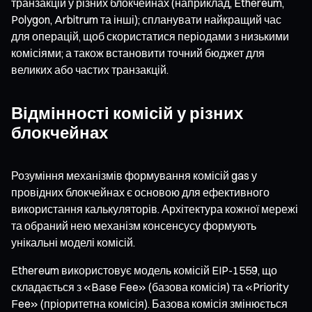
транзакцій у різних блокчейнах (наприклад, Ethereum,
Polygon, Arbitrum та інші); спланувати найкращий час
для операцій, щоб скористатися періодами з низькими
комісіями; а також встановити точний бюджет для
великих або частих транзакцій.
Відмінності комісій у різних
блокчейнах
Розуміння механізмів формування комісій gas у
провідних блокчейнах є основою для ефективного
використання калькуляторів. Архітектура кожної мережі
та обраний нею механізм консенсусу формують
унікальні моделі комісій.
Ethereum використовує модель комісій EIP-1559, що
складається з «Base Fee» (базова комісія) та «Priority
Fee» (пріоритетна комісія). Базова комісія змінюється