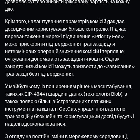
дозволяє суттєво знизити фіксовану вартість на кожну
дію.
Крім того, налаштування параметрів комісій gas дає
досвідченим користувачам більше контролю. Під час
перевантаження мережі підвищення «Priority Fee»
може прискорити підтвердження транзакції; для
нетермінових операцій зниження комісій і терпляче
очікування допомагають заощадити кошти. Однак
занадто низькі комісії можуть призвести до «зависання»
транзакції без підтвердження.
У майбутньому, із поширенням рішень масштабування,
таких як EIP-4844 і шардинг даних (технологія Blob), а
також появою більш абстрагованих платіжних
інструментів на кшталт GetGas, управління вартістю
транзакцій у блокчейні та користувацький досвід будуть і
надалі вдосконалюватися.
З огляду на постійні зміни в мережевому середовищі,