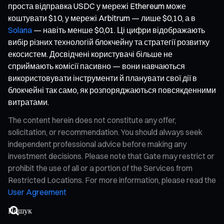
проста відправка USDC у мережі Ethereum може
коштувати $10, у мережі Arbitrum — лише $0,10, а в
Solana
— навіть менше $0,01. Ці цифри відображають
вибір різних технологій блокчейну та стратегії розвитку
екосистем. Досвідчені користувачі більше не
сприймають комісії пасивно — вони навчаються
використовувати інструменти й планувати свої дії в
блокчейні так само, як розпоряджаються повсякденними
витратами.
The content herein does not constitute any offer,
solicitation, or recommendation. You should always seek
independent professional advice before making any
investment decisions. Please note that Gate may restrict or
prohibit the use of all or a portion of the Services from
Restricted Locations. For more information, please read the
User Agreement