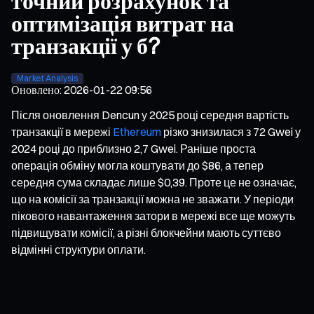
точний розрахунок та
оптимізація витрат на
транзакції у б?
Market Analysis
Оновлено
:
2026-01-22 09:56
Після оновлення Dencun у 2025 році середня вартість
транзакції в мережі
Ethereum
різко знизилася з 72 Gwei у
2024 році до приблизно 2,7 Gwei. Раніше проста
операція обміну могла коштувати до $86, а тепер
середня сума складає лише $0,39. Проте це не означає,
що на комісії за транзакції можна не зважати. У періоди
пікового навантаження затори в мережі все ще можуть
підвищувати комісії, а різні блокчейни мають суттєво
відмінні структури оплати.