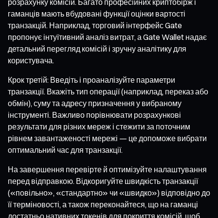
розрахунку комісій. Багато професійних криптобірж і
гаманців мають вбудовані функції оцінки вартості
транзакцій. Наприклад, торговий інтерфейс Gate
пропонує інтуїтивний аналіз витрат, а Gate Wallet надає
детальний перегляд комісій і зручну аналітику для
користувача.
Крок третій: Введіть і проаналізуйте параметри
транзакції. Вкажіть тип операції (наприклад, переказ або
обмін), суму та адресу призначення у вибраному
інструменті. Важливо порівнювати розрахункові
результати для різних мереж і стежити за поточним
рівнем завантаженості мережі — це допоможе вибрати
оптимальний час для транзакції.
На завершення перевірте й оптимізуйте налаштування
перед відправкою. Відкоригуйте швидкість транзакції
(«повільно», «стандартно» чи «швидко») відповідно до
її терміновості, а також переконайтеся, що на гаманці
достатньо нативних токенів для покриття комісій, щоб