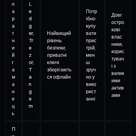
п
L
а
e
Потр
Довг
р
d
ібно
остро
а
g
купу
кові
т
er,
Найвищий
вати
влас
н
Tr
рівень
прис
ники,
и
e
безпеки,
трій,
корис
й
z
приватні
мен
тувач
г
or,
ключі
ш
і з
а
T
зберігають
зруч
велик
м
a
ся офлайн
но у
ими
а
n
вико
актив
н
g
рист
ами
е
e
анні
ц
m
ь
П