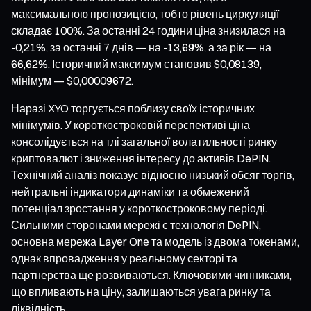
максимальною пропозицією, тобто рівень циркуляції
складає 100%. За останні 24 години ціна знизилася на
-0,21%, за останні 7 днів — на -13,69%, а за рік — на
66,62%. Історичний максимум становив $0,08139,
мінімум — $0,00009672.
Наразі XYO торгується поблизу своїх історичних
мінімумів. У короткостроковій перспективі ціна
консолідується на тлі загальної волатильності ринку
криптовалют і зниження інтересу до активів DePIN.
Технічний аналіз показує відносно низький обсяг торгів,
нейтральні індикатори динаміки та обмежений
потенціал зростання у короткостроковому періоді.
Сильними сторонами мережі є технологія DePIN,
основна мережа Layer One та модель із двома токенами,
однак впровадження у реальному секторі та
партнерства ще розвиваються. Ключовими чинниками,
що впливають на ціну, залишаються увага ринку та
ліквідність.