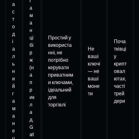
Г
а
а
с
м
т
а
о
н
д
ці
Простий у
і
Поча
бі
використа
а
Не
тківці
р
нні, не
л
ваші
у
ж
потрібно
ь
ключі
крипт
(н
керувати
н
— не
овал
а
приватним
и
ваші
ютах,
п
и ключами,
й
моне
часті
р
ідеальний
г
ти
трей
ик
для
а
дери
л
торгівлі
м
а
а
д,
н
G
е
at
ц