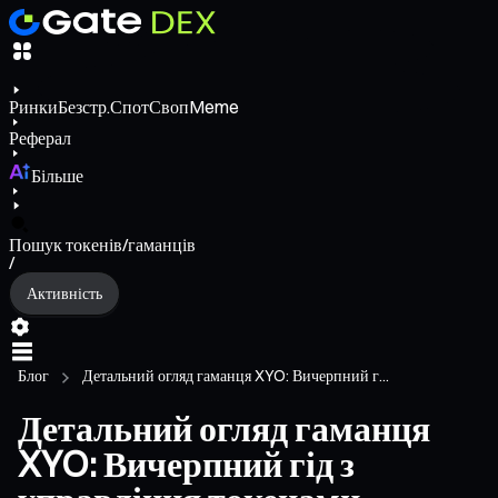
Ринки
Безстр.
Спот
Своп
Meme
Реферал
Більше
Пошук токенів/гаманців
/
Активність
Блог
Детальний огляд гаманця XYO: Вичерпний г...
Детальний огляд гаманця
XYO: Вичерпний гід з