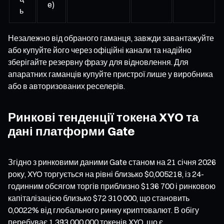
e)
ь
Незалежно від обраного гаманця, завжди завантажуйте
або купуйте його через офіційні канали та надійно
зберігайте резервну фразу для відновлення. Для
апаратних гаманців купуйте пристрої лише у виробника
або в авторизованих реселерів.
Ринкові тенденції токена XYO та
дані платформи Gate
Згідно з ринковими даними Gate станом на 21 січня 2026
року, XYO торгується на рівні близько $0,005218, із 24-
годинним обсягом торгів приблизно $136 700 і ринковою
капіталізацією близько $72 310 000, що становить
0,0022% від глобального ринку криптовалют. В обігу
перебуває 1 393 000 000 токенів XYO, що є