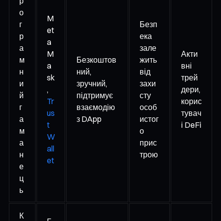
р
о
M
г
Безп
et
р
ека
a
а
зале
M
Акти
м
Безкоштов
жить
a
вні
н
ний,
від
sk
трей
и
зручний,
захи
,
дери,
й
підтримує
сту
Tr
корис
г
взаємодію
особ
us
тувач
а
з DApp
истог
t
і DeFi
м
о
W
а
прис
all
н
трою
et
е
ц
ь
К