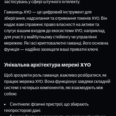
застосувань у сфері штучного інтелекту.
Гаманець XYO — це цифровий інструмент для
зберігання, надсилання та отримання токенів XYO. Він
надає вам справжнє право власності на активи та
слугує вашим входом до екосистеми XYO, наприклад,
для участі у майбутньому стейкінгу чи управлінні
мережею. Як і всі криптовалютні гаманці, його основна
функція — надійно захищати ваші приватні ключі.
Унікальна архітектура мережі XYO
Щоб зрозуміти роль гаманця, важливо розібратися, як
працює мережа XYO. Вона функціонує завдяки складній
системі з чотирьох компонентів, які взаємодіють між
собою:
Сентінели: фізичні пристрої, що збирають
геопросторові дані.