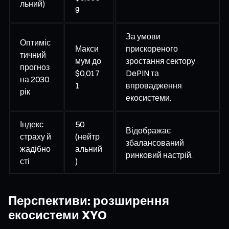
льний)
9
За умови
Оптиміс
Макси
прискореного
тичний
мум до
зростання сектору
прогноз
$0,017
DePIN та
на 2030
1
впровадження
рік
екосистеми.
Індекс
50
Відображає
страху й
(нейтр
збалансований
жадібно
альний
ринковий настрій.
сті
)
Перспективи: розширення
екосистеми XYO