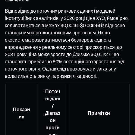
Відповідно до поточних ринкових даних і моделей
інституційних аналітиків, у 2026 році ціна XYO, ймовірно,
коливатиметься в межах $0,0046–$0,00646 із відносно
стабільним короткостроковим прогнозом. Якщо
екосистема розвиватиметься безперешкодно, а
впровадження у реальному секторі прискориться, до
2031 року ціна може зрости до близько $0,01227, що
становить приблизно 80% потенційного зростання від
поточного рівня. Однак слід враховувати загальну
волатильність ринку та ризики ліквідності.
Поточ
ні дані
/
Показн
Діапаз
Примітки
ик
он
прогн
озу