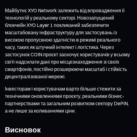
Майбутнє XYO Network залежить від впровадження її
технологій у реальному секторі. Новозапущений
блокчейн XYO Layer 1 покликаний забезпечити
масштабовану інфраструктуру для застосувань із
високою пропускною здатністю в режимі реального
часу, таких як штучний інтелект і логістика. Через
застосунок COIN проєкт заохочує користувачів у всьому
світі надсилати дані про місцезнаходження зі своїх
смартфонів, постійно розширюючи масштаб і стійкість
децентралізованої мережі.
Інвесторам і користувачам варто більше стежити за
технічними оновленнями проєкту, реальними бізнес-
партнерствами та загальним розвитком сектору DePIN,
а не лише за коливаннями ціни.
Висновок