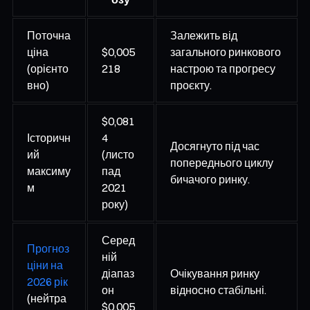
Поточна
Залежить від
ціна
$0,005
загального ринкового
(орієнто
218
настрою та прогресу
вно)
проєкту.
$0,081
Історичн
4
Досягнуто під час
ий
(листо
попереднього циклу
максиму
пад
бичачого ринку.
м
2021
року)
Серед
Прогноз
ній
ціни на
діапаз
Очікування ринку
2026 рік
он
відносно стабільні.
(нейтра
$0,005