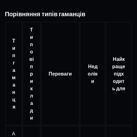
Порівняння типів гаманців
Т
и
Т
п
и
о
п
ві
Найк
г
п
Нед
раще
а
р
Переваги
олік
підх
м
и
и
одит
а
к
ь для
н
л
ц
а
я
д
и
А