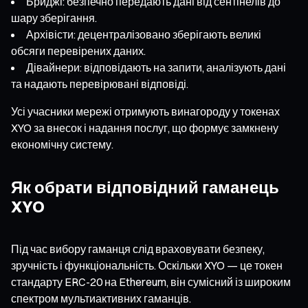
Бриджі: безпечно передають дані від сентінелів до
шару зберігання.
Архівісти: децентралізовано зберігають великі
обсяги перевірених даних.
Дівайнери: відповідають на запити, аналізують дані
та надають перевірювані відповіді.
Усі учасники мережі отримують винагороду у токенах
XYO за внесок і надання послуг, що формує замкнену
економічну систему.
Як обрати відповідний гаманець
XYO
Під час вибору гаманця слід враховувати безпеку,
зручність і функціональність. Оскільки XYO — це токен
стандарту ERC-20 на Ethereum, він сумісний із широким
спектром мультиактивних гаманців.