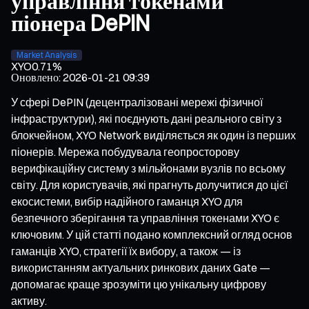
управління токенами
піонера DePIN
Market Analysis
XYO
0.71%
Оновлено
:
2026-01-21 09:39
У сфері DePIN (децентралізовані мережі фізичної
інфраструктури), які поєднують дані реального світу з
блокчейном, XYO Network виділяється як один із перших
піонерів. Мережа побудувала геопросторову
верифікаційну систему з мільйонами вузлів по всьому
світу. Для користувачів, які прагнуть долучитися до цієї
екосистеми, вибір надійного гаманця XYO для
безпечного зберігання та управління токенами XYO є
ключовим. У цій статті подано комплексний огляд основ
гаманців XYO, стратегії їх вибору, а також — із
використанням актуальних ринкових даних Gate —
допомагає краще зрозуміти цю унікальну цифрову
активу.