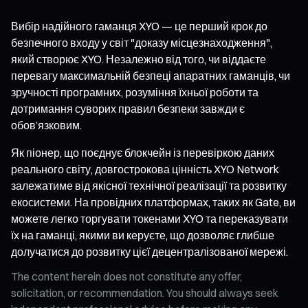
Вибір надійного гаманця XYO — це перший крок до
безпечного входу у світ "доказу місцезнаходження",
який створює XYO. Незалежно від того, чи віддаєте
перевагу максимальній безпеці апаратних гаманців, чи
зручності програмних, розуміння їхньої роботи та
дотримання суворих правил безпеки завжди є
обов’язковим.
Як піонер, що поєднує блокчейн із перевіркою даних
реального світу, довгострокова цінність XYO Network
залежатиме від якісної технічної реалізації та розвитку
екосистеми. На провідних платформах, таких як Gate, ви
можете легко торгувати токенами XYO та переказувати
їх на гаманці, якими ви керуєте, що дозволяє глибше
долучатися до розвитку цієї децентралізованої мережі.
The content herein does not constitute any offer,
solicitation, or recommendation. You should always seek