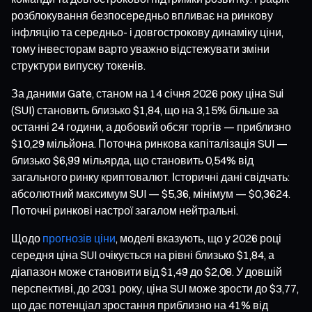
розблокування безпосередньо впливає на ринкову
інфляцію та середньо- і довгострокову динаміку ціни,
тому інвесторам варто уважно відстежувати зміни
структури випуску токенів.
За даними Gate, станом на 14 січня 2026 року ціна Sui
(SUI) становить близько $1,84, що на 3,15% більше за
останні 24 години, а добовий обсяг торгів — приблизно
$10,29 мільйона. Поточна ринкова капіталізація SUI —
близько $6,99 мільярда, що становить 0,54% від
загального ринку криптовалют. Історичні дані свідчать:
абсолютний максимум SUI — $5,36, мінімум — $0,3624.
Поточні ринкові настрої загалом нейтральні.
Щодо
прогнозів ціни
, моделі вказують, що у 2026 році
середня ціна SUI очікується на рівні близько $1,84, а
діапазон може становити від $1,49 до $2,08. У довшій
перспективі, до 2031 року, ціна SUI може зрости до $3,77,
що дає потенціал зростання приблизно на 41% від