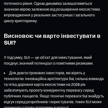
поточного рівня. Однак динаміка залишатиметься
значною мірою залежною від розширення екосистеми,
впровадження у реальних застосунках і загального
циклу крипторинку.
Висновок: чи варто інвестувати в
SUI?
У підсумку, SUI — це об’єкт для інвестування, який
поєднує значний потенціал із помітними ризиками.
Для довгострокових інвесторів, які вірять у
технологію: інноваційна архітектура Sui, сильна команда
та чітка дорожня карта екосистеми на 2026 рік
забезпечують проєкту конкурентну перевагу серед
публічних ланцюгів. Якщо технічні переваги Sui знайдуть
відгук серед розробників і користувачів, токен SUI може
отримати суттєву підтримку вартості.