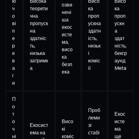
ю
Висока
Висо
Висо
озви
ч
теорети
ка
ка
нені
о
чна
проп
проп
ша
ві
пропуск
ускна
ускн
екос
п
на
здатн
а
исте
е
здатніс
ість,
здат
ма,
р
ть,
низьк
ність,
висо
е
низька
і
бекгр
ка
в
затримк
коміс
аунд
безп
а
а
ії
Meta
ека
г
и
П
о
Проб
т
Екос
леми
о
Висо
исте
Екосист
зі
ч
кі
ма
ема на
стабі
ні
коміс
ще