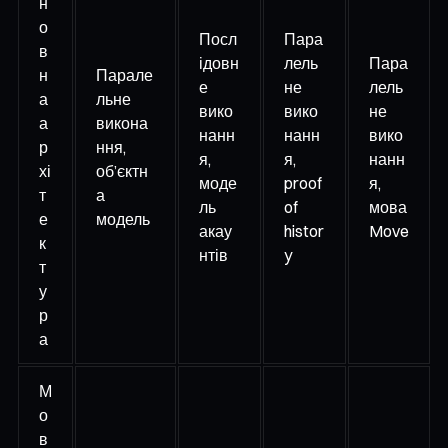
н
о
Посл
Пара
в
ідовн
лель
Пара
н
Парале
е
не
лель
а
льне
вико
вико
не
а
викона
нанн
нанн
вико
р
ння,
я,
я,
нанн
хі
об’єктн
моде
proof
я,
т
а
ль
of
мова
е
модель
акау
histor
Move
к
нтів
y
т
у
р
а
М
о
в