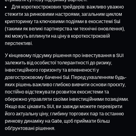
Для короткострокових трейдерів: важливо уважно
стежити за ринковими настроями, загальним циклом
крипторинку та ключовими подіями в екосистемі Sui
(такими як великі партнерства чи технічні оновлення),
які можуть вплинути на ціну в короткостроковій
перспективі.
У кінцевому підсумку рішення про інвестування в SUI
залежить від особистої толерантності до ризику,
інвестиційного горизонту та впевненості у
довгостроковому баченні Sui. Перед ухваленням будь-
яких рішень важливо глибоко вивчити основи проєкту,
постійно відстежувати розвиток екосистеми та
обережно управляти своїми інвестиційними позиціями.
Якщо вас цікавить SUI, ви завжди можете перевірити
його актуальну ціну, глибину торгових пар та останню
ринкову динаміку на Gate, щоб приймати більш
обґрунтовані рішення.