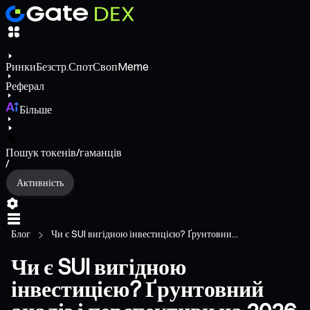
Ринки
Безстр.
Спот
Своп
Meme
Реферал
Більше
Пошук токенів/гаманців
/
Активність
Блог
Чи є SUI вигідною інвестицією? Ґрунтовни...
Чи є SUI вигідною
інвестицією? Ґрунтовний