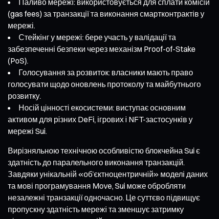
Паливо мережі: використовується для сплати комісій
(gas fees) за транзакції та виконання смартконтрактів у
мережі.
Стейкінг у мережі: бере участь у валідації та
забезпеченні безпеки через механізм Proof-of-Stake
(PoS).
Голосування за розвиток: власники мають право
голосувати щодо оновлень протоколу та майбутнього
розвитку.
Носій цінності екосистеми: виступає основним
активом для різних DeFi, ігрових і NFT-застосунків у
мережі Sui.
Вирізняльною технічною особливістю блокчейна Sui є
здатність до паралельного виконання транзакцій.
Завдяки унікальній «об’єктноцентричній» моделі даних
та мові програмування Move, Sui може обробляти
незалежні транзакції одночасно. Це суттєво підвищує
пропускну здатність мережі та зменшує затримку