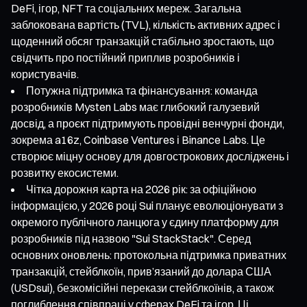
DeFi, ігор, NFT та соціальних мереж. Загальна
заблокована вартість (TVL), кількість активних адрес і
щоденний обсяг транзакцій стабільно зростають, що
свідчить про постійний приплив розробників і
користувачів.
Потужна підтримка та фінансування: команда
розробників Mysten Labs має глибокий галузевий
досвід, а проєкт підтримують провідні венчурні фонди,
зокрема a16z, Coinbase Ventures і Binance Labs. Це
створює міцну основу для довгострокових досліджень і
розвитку екосистеми.
Чітка дорожня карта на 2026 рік: за офіційною
інформацією, у 2026 році Sui планує еволюціонувати з
окремого публічного ланцюга у єдину платформу для
розробників під назвою "Sui StackStack". Серед
основних оновлень: протокольна підтримка приватних
транзакцій, стейблкоїн, прив’язаний до долара США
(USDsui), безкомісійні перекази стейблкоїнів, а також
поглиблення співпраці у сферах DeFi та ігор. Ці