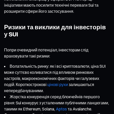
ініціативи мають посилити технічні переваги Sui та
розширити сфери його застосування.
Ризики та виклики для інвесторів
у SUI
Попри очевидний потенціал, інвесторам слід
враховувати такі ризики:
Волатильність ринку: як і всі криптовалюти, ціна SUI
може суттєво коливатися під впливом ринкових
настроїв, макроекономічних факторів чи галузевих
подій. Короткострокові
цінові рухи
залишаються
непередбачуваними.
Жорстка конкуренція серед блокчейнів першого
рівня: Sui конкурує з усталеними публічними ланцюгами,
такими як Ethereum, Solana,
Aptos
та Avalanche.