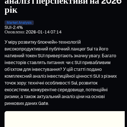
аналіз і перспективи на 2026
рік
Market Analysis
SUI
-2.4%
Оновлено
:
2026-01-14 07:14
У міру розвитку блокчейн-технологій
високопродуктивний публічний ланцюг Sui та його
нативний токен SUI привертають значну увагу. Багато
інвесторів ставлять питання: чи є SUI привабливим
об’єктом для інвестування? У цій статті подано
комплексний аналіз інвестиційної цінності SUI з різних
точок зору: технічні особливості Sui, розвиток
екосистеми, конкурентне середовище, потенційні
ризики, а також актуальний аналіз ціни на основі
ринкових даних Gate.