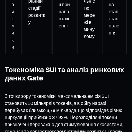
ранній
льніс
в
ії при
на
стадії
тю
и
нава
етапі
розвитк
мере
к
нтаж
стан
у
жі в
л
енні
овле
мину
и
ння
лому
к
и
Токеноміка SUI та аналіз ринкових
даних Gate
З точки зору токеноміки, максимальна емісія SUI
становить 10 мільярдів токенів, а в обігу наразі
перебуває близько 3,79 мільярда, що відповідає рівню
циркуляції приблизно 37,92%. Нерозподілені токени
призначені переважно для стимулювання екосистеми,
команди та довгострокової підтримки розвитку. Графік