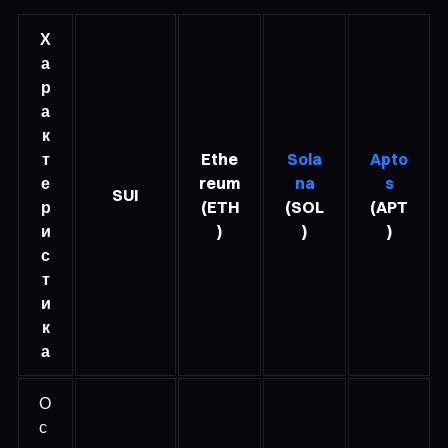
Х
а
р
а
к
т
Ethe
Sola
Apto
е
reum
na
s
SUI
р
(ETH
(SOL
(APT
и
)
)
)
с
т
и
к
а
О
с