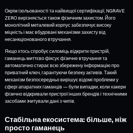
Окрім ізольованості та найвищої сертифікації, NGRAVE
ZERO вирізняється також фізичним захистом. Його
монолітний металевий корпус забезпечує високу
міцність і має вбудовані механізми захисту від
несанкціонованого втручання.
Якщо хтось спробує силоміць відкрити пристрій,
гаманець миттєво фіксує фізичне втручання та
автоматично стирає всю збережену інформацію про
приватний ключ, гарантуючи безпеку активів. Такий
механізм безпосередньо вирішує відомі проблеми у
сфері апаратних гаманців — були випадки, коли хакери
фізично відкривали пристрої інших брендів і технічними
засобами зчитували дані з чипів.
Стабільна екосистема: більше, ніж
просто гаманець