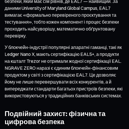
безпеки, який має сім рівнів, де EAL7 — найвищий. За
даними University of Maryland Global Campus, EAL7
вимагає «формально перевіреного проєктування та
тестування», тобто кожен компонент і процес безпеки
проходить найсуворішу, математично обґрунтовану
перевірку.
У блокчейн-індустрії популярні апаратні гаманці, такі як
Ledger Nano X, мають сертифікацію EAL5+, а продукти
на кшталт Trezor не отримали жодної сертифікації EAL.
NGRAVE ZERO наразі є єдиним блокчейн-фінансовим
продуктом у світі з сертифікацією EAL7. Це дозволяє
йому не лише перевершувати всіх конкурентів, а й
випереджати стандарти багатьох пристроїв безпеки, які
використовуються у традиційних банківських системах.
Подвійний захист: фізична та
цифрова безпека