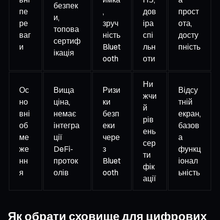
безпек
пе
,
дов
прост
и,
ре
зруч
іра
ота,
топова
ваг
ність
спі
досту
сертиф
и
Bluet
льн
пність
ікація
ooth
оти
Ни
Ос
Вища
Ризи
Відсу
жчи
но
ціна,
ки
тній
й
вні
немає
безп
екран,
рів
об
інтегра
еки
базов
ень
ме
ції
чере
а
сер
же
DeFi-
з
функц
ти
нн
проток
Bluet
іонал
фік
я
олів
ooth
ьність
ації
Як обрати сховище для цифрових