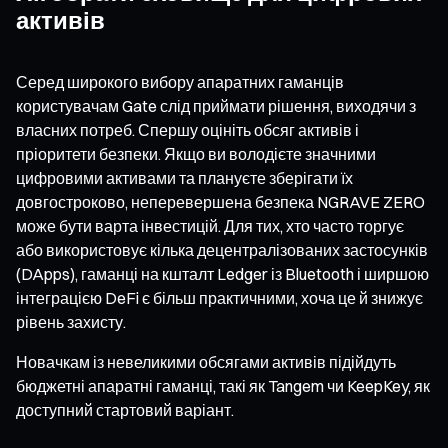
активів
Серед широкого вибору апаратних гаманців
користувачам Gate слід приймати рішення, виходячи з
власних потреб. Спершу оцініть обсяг активів і
пріоритети безпеки. Якщо ви володієте значними
цифровими активами та плануєте зберігати їх
довгостроково, неперевершена безпека NGRAVE ZERO
може бути варта інвестицій. Для тих, хто часто торгує
або використовує кілька децентралізованих застосунків
(DApps), гаманці на кшталт Ledger із Bluetooth і ширшою
інтеграцією DeFi є більш практичними, хоча це й знижує
рівень захисту.
Новачкам із невеликими обсягами активів підійдуть
бюджетні апаратні гаманці, такі як Tangem чи KeepKey, як
доступний стартовий варіант.