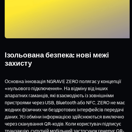
Ізольована безпека: нові межі
захисту
Основна інновація NGRAVE ZERO полягає у концепції
«нульового підключення». На відміну від інших
апаратних гаманців, які взаємодіють із зовнішніми
пристроями через USB, Bluetooth або NFC, ZERO не має
жодних фізичних чи бездротових інтерфейсів передачі
даних. Усі обміни інформацією здійснюються виключно
через сканування QR-кодів. Коли користувач підписує
транзакцію, супутній мобільний застосунок генерує QR-