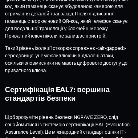
код, який гаманець сканує вбудованою камерою для
отримання деталей транзакції. Після підписання
гаманець створює новий QR-код, який телефон сканує
для подальшої трансляції у блокчейн-мережу.
Приватний ключ ніколи не залишає пристрій.
Такий рівень ізоляції створює справжнє «air-gapped»
середовище, унеможливлюючи віддалені атаки,
оскільки зловмисники не мають цифрового доступу до
приватного ключа.
Сертифікація EAL7: вершина
стандартів безпеки
Щоб зрозуміти рівень безпеки NGRAVE ZERO, слід
ознайомитися із системою сертифікації EAL (Evaluation
Assurance Level). Це міжнародний стандарт оцінки ІТ-