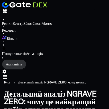
Ринки
Безстр.
Спот
Своп
Meme
Реферал
Більше
Пошук токенів/гаманців
/
Активність
Блог
Детальний аналіз NGRAVE ZERO: чому це на...
Детальний аналіз NGRAVE
ZERO: чому це найкращий