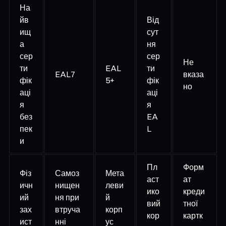
На
йв
Від
ищ
сут
а
ня
сер
сер
Не
ти
EAL
ти
EAL7
вказа
фік
5+
фік
но
аці
аці
я
я
без
EA
пек
L
и
Пл
Форм
Фіз
Самоз
Мета
аст
ат
ичн
нищен
леви
ико
креди
ий
ня при
й
вий
тної
зах
втруча
корп
кор
картк
ист
нні
ус