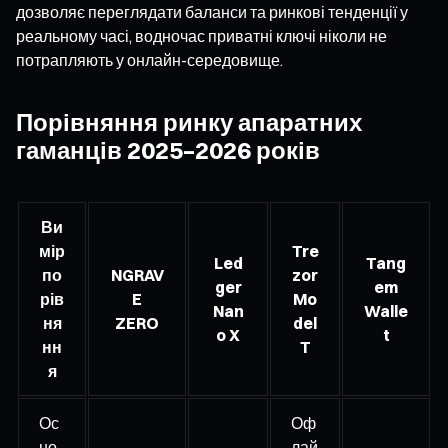
дозволяє переглядати баланси та ринкові тенденції у
реальному часі, водночас приватні ключі ніколи не
потрапляють у онлайн-середовище.
Порівняння ринку апаратних
гаманців 2025–2026 років
Ви
мір
Tre
Led
Tang
по
NGRAV
zor
ger
em
рів
E
Mo
Nan
Walle
ня
ZERO
del
o X
t
нн
T
я
Ос
Оф
но
лай