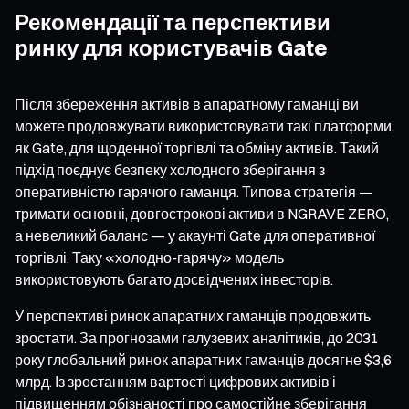
Рекомендації та перспективи
ринку для користувачів Gate
Після збереження активів в апаратному гаманці ви
можете продовжувати використовувати такі платформи,
як Gate, для щоденної торгівлі та обміну активів. Такий
підхід поєднує безпеку холодного зберігання з
оперативністю гарячого гаманця. Типова стратегія —
тримати основні, довгострокові активи в NGRAVE ZERO,
а невеликий баланс — у акаунті Gate для оперативної
торгівлі. Таку «холодно-гарячу» модель
використовують багато досвідчених інвесторів.
У перспективі ринок апаратних гаманців продовжить
зростати. За прогнозами галузевих аналітиків, до 2031
року глобальний ринок апаратних гаманців досягне $3,6
млрд. Із зростанням вартості цифрових активів і
підвищенням обізнаності про самостійне зберігання