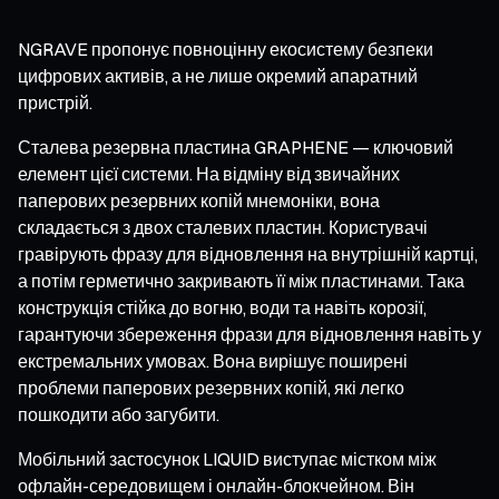
NGRAVE пропонує повноцінну екосистему безпеки
цифрових активів, а не лише окремий апаратний
пристрій.
Сталева резервна пластина GRAPHENE — ключовий
елемент цієї системи. На відміну від звичайних
паперових резервних копій мнемоніки, вона
складається з двох сталевих пластин. Користувачі
гравірують фразу для відновлення на внутрішній картці,
а потім герметично закривають її між пластинами. Така
конструкція стійка до вогню, води та навіть корозії,
гарантуючи збереження фрази для відновлення навіть у
екстремальних умовах. Вона вирішує поширені
проблеми паперових резервних копій, які легко
пошкодити або загубити.
Мобільний застосунок LIQUID виступає містком між
офлайн-середовищем і онлайн-блокчейном. Він