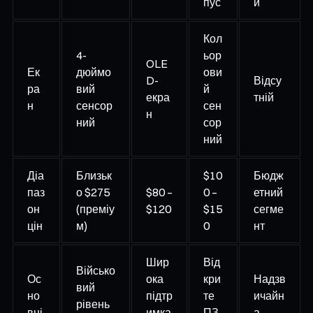
пус
и
Кол
4-
ьор
OLE
Ек
дюймо
ови
D-
Відсу
ра
вий
й
екра
тній
н
сенсор
сен
н
ний
сор
ний
Діа
Близьк
$10
Бюдж
паз
о $275
$80 –
0 –
етний
он
(преміу
$120
$15
сегме
цін
м)
0
нт
Шир
Від
Військо
Ос
ока
кри
Надзв
вий
но
підтр
те
ичайн
рівень
вні
имка
ПЗ,
а