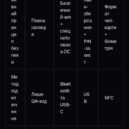
Безп
вн
н-
Форм
ечни
ий
збе
ат
й чип
пр
Повна
ріга
чип-
+
ин
ізоляці
ння
карти
спец
ци
я
+
+
іаліз
п
PIN
біоме
ован
без
-за
трія
а ОС
пек
хис
и
т
Ме
тод
Bluet
під
ooth
Лише
US
кл
та
NFC
QR-код
B
юч
USB-
ен
C
ня