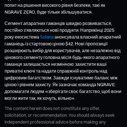
попит на рішення високого рівня безпеки, такі як
NGRAVE ZERO, буде тільки збільшуватися.
Сегмент апаратних гаманців швидко розвивається,
постійно з’являються нові продукти. Наприкінці 2025
року екосистема
Solana
анонсувала власний апаратний
гаманець із стартовою ціною $42. Нові пропозиції
розширюють вибір для користувачів, але незалежно від
цінового сегменту головна місія будь-якого апаратного
гаманця залишається незмінною: захистити ваші
приватні ключі та надати справжній контроль над
цифровим багатством. Завжди існуватиме баланс між
ціною і рівнем захисту. Як зазначає команда NGRAVE:
допомагати людям «зберігати своє багатство, щоб вони
могли жити так, як хочуть, вільно».
The content herein does not constitute any offer,
solicitation, or recommendation. You should always seek
independent professional advice before making any