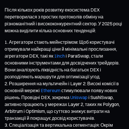
Після кількох років розвитку екосистема DEX
перетворилася з простих протоколів обміну на
різноманітний і висококонкурентний сектор. У 2025 році
можна виділити кілька основних тенденцій:
Агрегатори стають мейнстрімом: Щоб користувачі
отримували найкращі ціни й мінімальні прослизання,
агрегатори DEX, такі як
1inch
і ParaSwap, стали
основними інструментами для досвідчених трейдерів.
Вони аналізують ліквідність на багатьох DEX і
розподіляють маршрути для оптимізації угод.
Розширення на мультичейн і Layer 2: Високі комісії в
основній мережі
Ethereum
стимулювали появу нових
рішень. Провідні DEX, зокрема
Uniswap
і SushiSwap,
активно працюють у мережах Layer 2, таких як Polygon,
Arbitrum і Optimism, що суттєво знижує витрати на
транзакції й покращує досвід користувачів.
Спеціалізація та вертикальна сегментація: Окрім