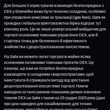
Для більшості користувачів взаємодія безпосередньо з
DEX у блокчейні може бути технічно складною, особливо
при управлінні комісіями за транзакції (gas fees). Gate як
провідна глобальна криптовалютна біржа відіграє тут
ключову роль. Це не лише універсальний майданчик для
торгівлі основними токенами управління DEX, але й
стартова точка для безпечного й ефективного
знайомства з децентралізованою екосистемою.
На Gate ви можете легко торгувати майже всіма
основними нативними токенами проєктів DEX. Це
означає, що вам не потрібно безпосередньо
взаємодіяти зі складними смартконтрактами, щоб
інвестувати й отримувати вигоду від зростання
децентралізованої екосистеми торгівлі. Нижче
наведено останні ринкові показники деяких ключових
токенів DEX на Gate станом на 25 грудня 2025 року (дані
про ціни наведені для ознайомлення; для точних
котирувань звертайтеся до реального часу на Gate):