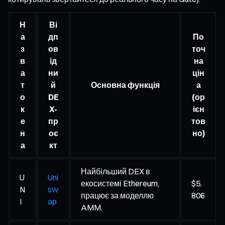
Н
Ві
а
дп
По
з
ов
точ
в
ід
на
а
ни
цін
т
й
Основна функція
а
о
DE
(ор
к
X-
ієн
е
пр
тов
н
оє
но)
а
кт
Найбільший DEX в
U
Uni
екосистемі Ethereum,
$5.
N
sw
працює за моделлю
806
I
ap
AMM.