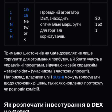
1in
1
Провідний агрегатор
ch
I
DEX, знаходить
$0.
Ne
N
оптимальні маршрути
152
tw
C
для торгівлі
1
or
H
користувачів.
k
Тримання цих токенів на Gate дозволяє не лише
торгувати для отримання прибутку, а й брати участь в
управлінні проєктами, відчуваючи себе справжнім
«stakeholder» (учасником із часткою у проєкті).
Наприклад, власники UNI і
SUSHI
можуть голосувати
щодо ключових рішень, таких як оновлення протоколу
чи розподіл комісій.
Як розпочати інвестування в DEX
на Gate?