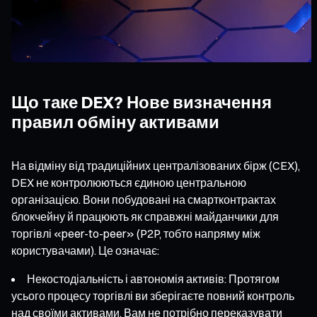
Що таке DEX? Нове визначення
правил обміну активами
На відміну від традиційних централізованих бірж (CEX),
DEX не контролюються єдиною центральною
організацією. Вони побудовані на смартконтрактах
блокчейну й працюють як справжні майданчики для
торгівлі «peer-to-peer» (P2P, тобто напряму між
користувачами). Це означає:
Некостодіальність і автономія активів: Протягом
усього процесу торгівлі ви зберігаєте повний контроль
над своїми активами. Вам не потрібно переказувати