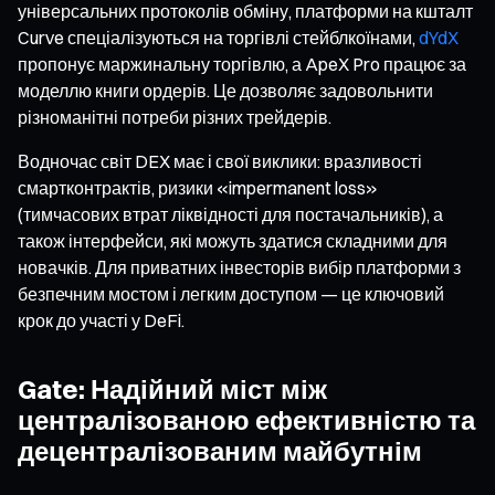
універсальних протоколів обміну, платформи на кшталт
Curve спеціалізуються на торгівлі стейблкоїнами,
dYdX
пропонує маржинальну торгівлю, а ApeX Pro працює за
моделлю книги ордерів. Це дозволяє задовольнити
різноманітні потреби різних трейдерів.
Водночас світ DEX має і свої виклики: вразливості
смартконтрактів, ризики «impermanent loss»
(тимчасових втрат ліквідності для постачальників), а
також інтерфейси, які можуть здатися складними для
новачків. Для приватних інвесторів вибір платформи з
безпечним мостом і легким доступом — це ключовий
крок до участі у DeFi.
Gate: Надійний міст між
централізованою ефективністю та
децентралізованим майбутнім