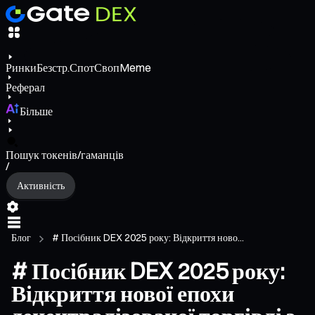
Ринки
Безстр.
Спот
Своп
Meme
Реферал
Більше
Пошук токенів/гаманців
/
Активність
Блог
# Посібник DEX 2025 року: Відкриття ново...
# Посібник DEX 2025 року:
Відкриття нової епохи