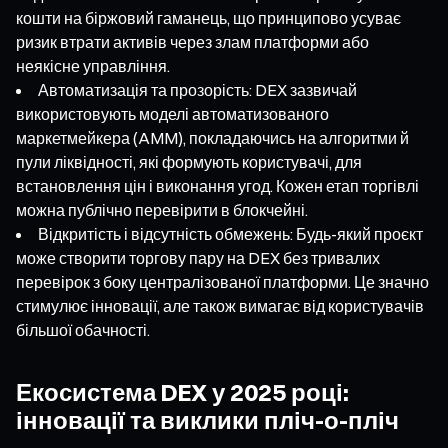
кошти на біржовий гаманець, що принципово усуває
ризик втрати активів через злам платформи або
неякісне управління.
Автоматизація та прозорість: DEX зазвичай
використовують моделі автоматизованого
маркетмейкера (AMM), покладаючись на алгоритми й
пули ліквідності, які формують користувачі, для
встановлення цін і виконання угод. Кожен етап торгівлі
можна публічно перевірити в блокчейні.
Відкритість і відсутність обмежень: Будь-який проєкт
може створити торгову пару на DEX без тривалих
перевірок з боку централізованої платформи. Це значно
стимулює інновації, але також вимагає від користувачів
більшої обачності.
Екосистема DEX у 2025 році:
інновації та виклики пліч-о-пліч