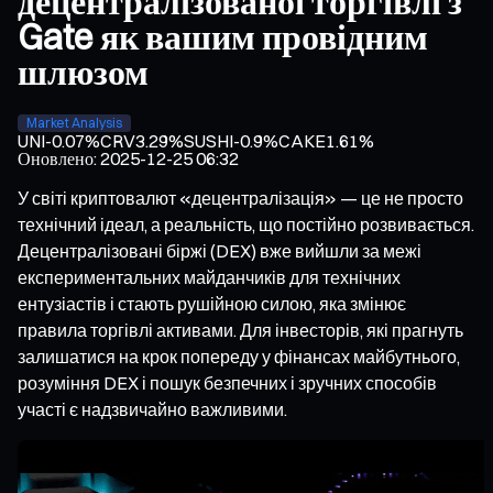
децентралізованої торгівлі з
Gate як вашим провідним
шлюзом
Market Analysis
UNI
-0.07%
CRV
3.29%
SUSHI
-0.9%
CAKE
1.61%
Оновлено
:
2025-12-25 06:32
У світі криптовалют «децентралізація» — це не просто
технічний ідеал, а реальність, що постійно розвивається.
Децентралізовані біржі (DEX) вже вийшли за межі
експериментальних майданчиків для технічних
ентузіастів і стають рушійною силою, яка змінює
правила торгівлі активами. Для інвесторів, які прагнуть
залишатися на крок попереду у фінансах майбутнього,
розуміння DEX і пошук безпечних і зручних способів
участі є надзвичайно важливими.