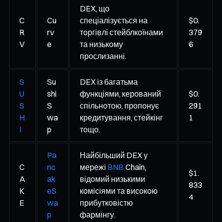
DEX, що
C
Cu
спеціалізується на
$0.
R
rv
торгівлі стейблкоїнами
379
V
e
та низькому
6
прослизанні.
S
Su
DEX із багатьма
U
shi
функціями, керований
$0.
S
S
спільнотою, пропонує
291
H
wa
кредитування, стейкінг
1
I
p
тощо.
Pa
Найбільший DEX у
C
nc
мережі
BNB
Chain,
$1.
A
ak
відомий низькими
833
K
eS
комісіями та високою
4
E
wa
прибутковістю
p
фармінгу.