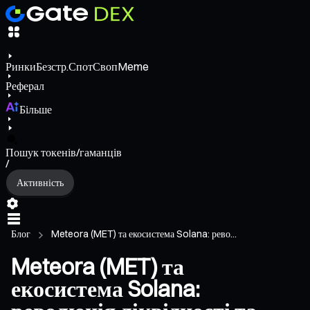
Ринки
Безстр.
Спот
Своп
Meme
Реферал
Більше
Пошук токенів/гаманців
/
Активність
Блог
Meteora (MET) та екосистема Solana: рево...
Meteora (MET) та
екосистема Solana: