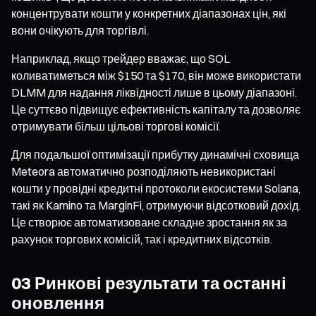
концентрувати кошти у конкретних діапазонах цін, які
вони очікують для торгівлі.
Наприклад, якщо трейдер вважає, що SOL
коливатиметься між $150 та $170, він може використати
DLMM для надання ліквідності лише в цьому діапазоні.
Це суттєво підвищує ефективність капіталу та дозволяє
отримувати більш цільові торгові комісії.
Для подальшої оптимізації прибутку динамічні сховища
Meteora автоматично розподіляють невикористані
кошти у провідні кредитні протоколи екосистеми Solana,
такі як Kamino та MarginFi, отримуючи відсотковий дохід.
Це створює автоматизоване складне зростання як за
рахунок торгових комісій, так і кредитних відсотків.
03 Ринкові результати та останні
оновлення