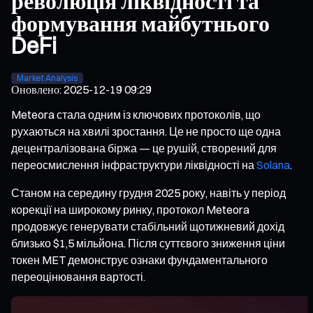
революція ліквідності та
формування майбутнього
DeFi
Market Analysis
Оновлено
:
2025-12-19 09:29
Meteora стала одним із ключових протоколів, що
рухаються на хвилі зростання. Це не просто ще одна
децентралізована біржа — це рушій, створений для
переосмислення інфраструктури ліквідності на
Solana
.
Станом на середину грудня 2025 року, навіть у період
корекції на широкому ринку, протокол Meteora
продовжує генерувати стабільний щотижневий дохід
близько $1,5 мільйона. Після суттєвого зниження ціни
токен MET демонструє ознаки фундаментального
переоцінювання вартості.