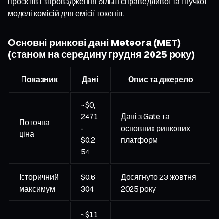
проєктів і впровадження більш справедливої та гнучкої
моделі комісій для емісії токенів.
Основні ринкові дані Meteora (MET)
(станом на середину грудня 2025 року)
Показник
Дані
Опис та джерело
~$0,
2471
Дані з Gate та
Поточна
-
основних ринкових
ціна
$0,2
платформ
54
Історичний
$0,6
Досягнуто 23 жовтня
максимум
304
2025 року
~$11