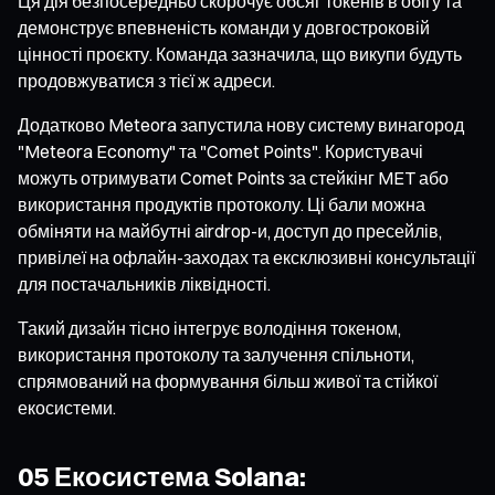
Ця дія безпосередньо скорочує обсяг токенів в обігу та
демонструє впевненість команди у довгостроковій
цінності проєкту. Команда зазначила, що викупи будуть
продовжуватися з тієї ж адреси.
Додатково Meteora запустила нову систему винагород
"Meteora Economy" та "Comet Points". Користувачі
можуть отримувати Comet Points за стейкінг MET або
використання продуктів протоколу. Ці бали можна
обміняти на майбутні airdrop-и, доступ до пресейлів,
привілеї на офлайн-заходах та ексклюзивні консультації
для постачальників ліквідності.
Такий дизайн тісно інтегрує володіння токеном,
використання протоколу та залучення спільноти,
спрямований на формування більш живої та стійкої
екосистеми.
05 Екосистема Solana: