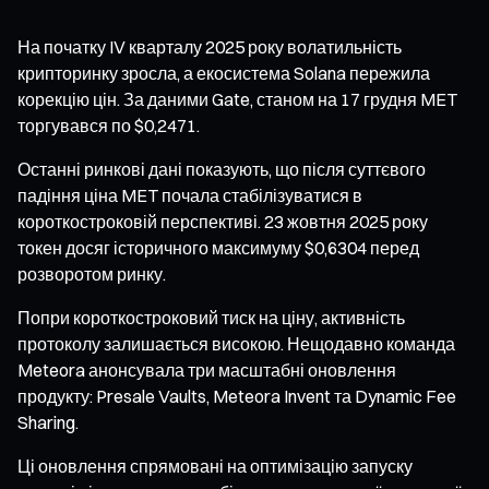
На початку IV кварталу 2025 року волатильність
крипторинку зросла, а екосистема Solana пережила
корекцію цін. За даними Gate, станом на 17 грудня MET
торгувався по $0,2471.
Останні ринкові дані показують, що після суттєвого
падіння ціна MET почала стабілізуватися в
короткостроковій перспективі. 23 жовтня 2025 року
токен досяг історичного максимуму $0,6304 перед
розворотом ринку.
Попри короткостроковий тиск на ціну, активність
протоколу залишається високою. Нещодавно команда
Meteora анонсувала три масштабні оновлення
продукту: Presale Vaults, Meteora Invent та Dynamic Fee
Sharing.
Ці оновлення спрямовані на оптимізацію запуску