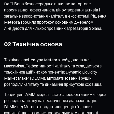
DeFi. Вона безпосередньо впливає на торгове
прослизання, ефективність ціноутворення активів і
загальне використання капіталу в екосистемі. Рішення
Meteora зробили протокол основним джерелом
ліквідності для кількох провідних агрегаторів Solana.
02 Технічна основа
Технічна архітектура Meteora побудована для
максимізації ефективності капіталу та складається з
трьох інноваційних компонентів: Dynamic Liquidity
Market Maker (DLMM), автоматизований рушій
розподілу капіталу та динамічні прибуткові сховища.
Традиційні AMM-моделі часто є неефективними через
розподіл капіталу на нескінченних діапазонах цін.
DLMM від Meteora вводить концепцію "цінових
кошиків", що дозволяє постачальникам ліквідності