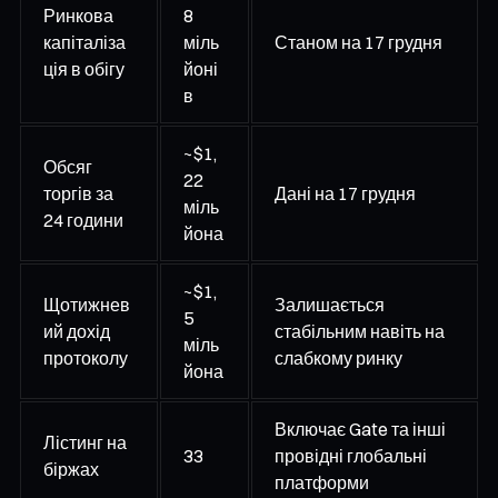
Ринкова
8
капіталіза
міль
Станом на 17 грудня
ція в обігу
йоні
в
~$1,
Обсяг
22
торгів за
Дані на 17 грудня
міль
24 години
йона
~$1,
Щотижнев
Залишається
5
ий дохід
стабільним навіть на
міль
протоколу
слабкому ринку
йона
Включає Gate та інші
Лістинг на
33
провідні глобальні
біржах
платформи