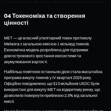
04 Токеноміка та створення
цінності
MET — це власний утилітарний токен протоколу
Meteora з загальною емісією 1 мільярд токенів.
Економічна модель розроблена для підтримки
довгострокового зростання екосистеми та
акумулювання вартості.
Найбільш помітною останньою дією стала масштабна
програма викупу токенів у IV кварталі 2025 року.
Офіційно повідомлено, що $10 мільйонів USDC були
використані для викупу MET на відкритому ринку, що
дозволило повернути приблизно 2,3% від загальної
емісії.