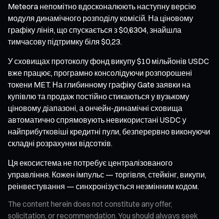
Meteora непомітно вдосконалюють наступну версію
модуля динамічного розподілу комісій. На ціновому
графіку лінія, що спускається з $0,6304, знайшла
тимчасову підтримку біля $0,23.
У сховищах протоколу фонд викупу $10 мільйонів USDC
вже працює, програмно консолідуючи розпорошені
токени MET. На глибинному графіку Gate заявки на
купівлю та продаж постійно стикаються у вузькому
ціновому діапазоні, а ончейн-динамічні сховища
автоматично спрямовують невикористані USDC у
найприбутковіші кредитні пули, безперервно виконуючи
складні розрахунки відсотків.
Ця екосистема не потребує централізованого
управління. Кожен імпульс — торгівля, стейкінг, викупи,
реінвестування — синхронізується незмінним кодом.
The content herein does not constitute any offer,
solicitation, or recommendation. You should always seek