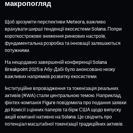
макропогляд
Щоб зрозуміти перспективи Meteora, важливо
врахувати ширші тенденції екосистеми Solana. Попри
короткострокове зниження ринкових настроїв,
фундаментальна розробка та інновації залишаються
потужними.
На нещодавно завершеній конференції Solana
Breakpoint 2025 в Абу-Дабі було анонсовано низку
важливих напрямків розвитку екосистеми.
Інституційне впровадження та токенізація реальних
активів (RWA) стали центральною темою. Наприклад,
фінтех-компанія Figure повідомила про подання заявки
до Комісії з цінних паперів та бірж США щодо випуску
акцій компанії нативно на Solana. Це свідчить про
потенціал масштабної токенізації традиційних активів.