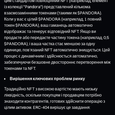
цим стандартом повноцінний NFT (наприклад, елемент
із колекції "Pandora") представлений кількома
взаємозамінними токенами (такими як $PANDORA).
Коли у вас є цілий $PANDORA (наприклад, 1 повний
токен $PANDORA), ваш гаманець автоматично
відображає та генерує відповідний NFT. Якщо ви
продаєте або передаєте частину токена (наприклад, 0,5
$PANDORA), і ваша частка стає меншою за одну
одиницю, пов’язаний NFT автоматично знищується. Цей
процес є динамічним і здійснюється автоматично,
забезпечуючи безшовне двостороннє перетворення між
токенами та NFT.
Вирішення ключових проблем ринку
Традиційно NFT з високою вартістю мають низьку
ліквідність, оскільки покупцям і продавцям потрібно
знаходити контрагентів, готових здійснити операцію з
цілим активом. ERC-404 вирішує це завдання: