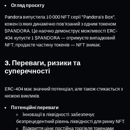
Огляд проєкту
Pandora випустила 10 000 NFT серії "Pandora’s Box",
кожен із яких динамічно пов’язаний з одним токеном
$PANDORA. Це наочно демонструє можливості ERC-
404: купуєте 1 $PANDORA — отримуєте випадковий
NFT; продаєте частину токенів — NFT зникає.
3. Переваги, ризики та
суперечності
ERC-404 має значний потенціал, але також стикається з
низкою викликів.
Потенційні переваги
Інновації в ліквідності: забезпечує
безпрецедентний рівень ліквідності для ринку NFT.
Відкриття ціни: постійна торгівля токенами