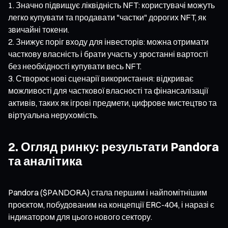
Значно підвищує ліквідність NFT: користувачі можуть
легко купувати та продавати "частки" дорогих NFT, як
звичайні токени.
Знижує поріг входу для інвесторів: можна отримати
часткову власність і брати участь у зростанні вартості
без необхідності купувати весь NFT.
Створює нові сценарії використання: відкриває
можливості для часткової власності та фінансалізації
активів, таких як ігрові предмети, цифрове мистецтво та
віртуальна нерухомість.
2. Огляд ринку: результати Pandora
та аналітика
Pandora ($PANDORA) стала першим і найпомітнішим
проєктом, побудованим на концепції ERC-404, і наразі є
індикатором для цього нового сектору.