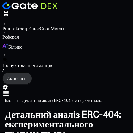
Ринки
Безстр.
Спот
Своп
Meme
Реферал
Більше
Пошук токенів/гаманців
/
Активність
Блог
Детальний аналіз ERC-404: експерименталь...
Детальний аналіз ERC-404:
експериментального