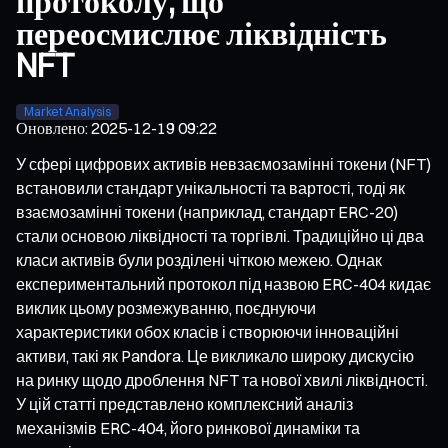
протоколу, що
переосмислює ліквідність
NFT
Market Analysis
Оновлено
:
2025-12-19 09:22
У сфері цифрових активів невзаємозамінні токени (NFT)
встановили стандарт унікальності та вартості, тоді як
взаємозамінні токени (наприклад, стандарт ERC-20)
стали основою ліквідності та торгівлі. Традиційно ці два
класи активів були розділені чіткою межею. Однак
експериментальний протокол під назвою ERC-404 кидає
виклик цьому розмежуванню, поєднуючи
характеристики обох класів і створюючи інноваційні
активи, такі як Pandora. Це викликало широку дискусію
на ринку щодо дроблення NFT та нової хвилі ліквідності.
У цій статті представлено комплексний аналіз
механізмів ERC-404, його ринкової динаміки та