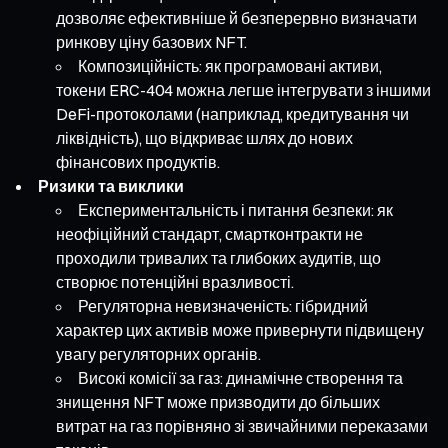
дозволяє ефективніше й безперервно визначати
ринкову ціну базових NFT.
Композиційність: як програмовані активи,
токени ERC-404 можна легше інтегрувати з іншими
DeFi-протоколами (наприклад, кредитування чи
ліквідність), що відкриває шлях до нових
фінансових продуктів.
Ризики та виклики
Експериментальність і питання безпеки: як
неофіційний стандарт, смартконтракти не
проходили тривалих та глибоких аудитів, що
створює потенційні вразливості.
Регуляторна невизначеність: гібридний
характер цих активів може привернути підвищену
увагу регуляторних органів.
Високі комісії за газ: динамічне створення та
знищення NFT може призводити до більших
витрат на газ порівняно зі звичайними переказами