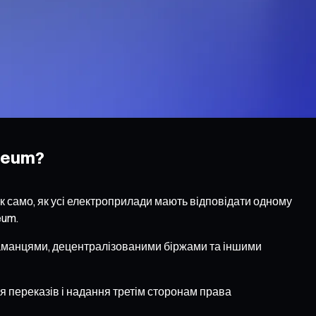
reum?
к само, як усі електроприлади мають відповідати одному
eum.
 гаманцями, децентралізованими біржами та іншими
я переказів і надання третім сторонам права