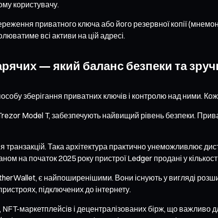
ому користувачу.
ереження приватного ключа або його резервної копії (мнемон
люватиме всі активи на цій адресі.
гарячих — який баланс безпеки та зруч
особу зберігання приватних ключів і контролю над ними. Коже
 і Trezor Model T, забезпечують найвищий рівень безпеки. Пр
 транзакцій. Така архітектура практично унеможливлює дист
ном на початок 2025 року пристрої Ledger продані у кількості
EtherWallet, є найпоширенішими. Вони існують у вигляді розш
ристроях, підключених до інтернету.
в, NFT-маркетплейсів і децентралізованих бірж, що важливо 