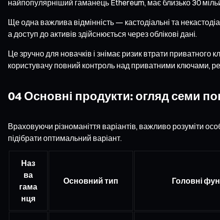
найпопулярніший гаманець Ethereum, має близько 30 мільй
Ще одна важлива відмінність — кастодіальні та некастодіал
а доступ до активів здійснюється через облікові дані.
Це зручно для новачків і знімає ризик втрати приватного 
користувачу повний контроль над приватними ключами, ре
04 Основні продукти: огляд семи по
Враховуючи різноманіття варіантів, важливо розуміти осо
підібрати оптимальний варіант.
Наз
ва
Основний тип
Головні фун
гама
нця