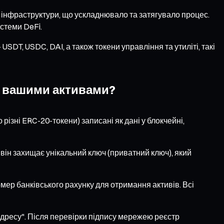
 інфраструктури, що ускладнювало та затягувало процес.
истеми DeFi.
SDT, USDC, DAI, а також токени управління та утиліті, такі
ує вашими активами?
зні ERC-20-токени) записані як дані у блокчейні,
 він захищає унікальний ключ (приватний ключ), який
омер банківського рахунку для отримання активів. Всі
адресу". Після перевірки підпису мережею реєстр