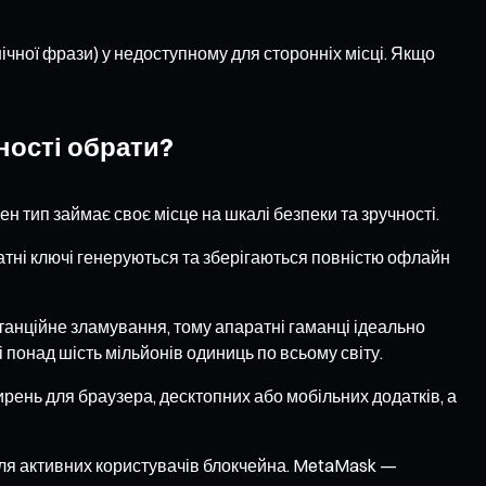
ічної фрази) у недоступному для сторонніх місці. Якщо
ності обрати?
н тип займає своє місце на шкалі безпеки та зручності.
иватні ключі генеруються та зберігаються повністю офлайн
анційне зламування, тому апаратні гаманці ідеально
 понад шість мільйонів одиниць по всьому світу.
ирень для браузера, десктопних або мобільних додатків, а
для активних користувачів блокчейна. MetaMask —