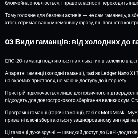
блокчейна оновлюється, і право власності переходить інш
Тому головне для безпеки активів — не сам гаманець, а зб
хтось отримає вашу мнемонічну фразу, він повністю контро
03 Види гаманців: від холодних до 
ERC-20-гаманці поділяються на кілька типів залежно від сп
Апаратні гаманці (холодні гаманці), такі як Ledger Nano X
на окремих пристроях, не маючи доступу до інтернету.
Пристрій підключається лише для фізичного підтвердження
підходять для довгострокового зберігання великих сум. Ста
Програмні гаманці (гарячі гаманці), такі як MetaMask і My
приватні ключі зберігаються у зашифрованому вигляді на п
Ці гаманці дуже зручні — швидкий доступ до DeFi-додаткі