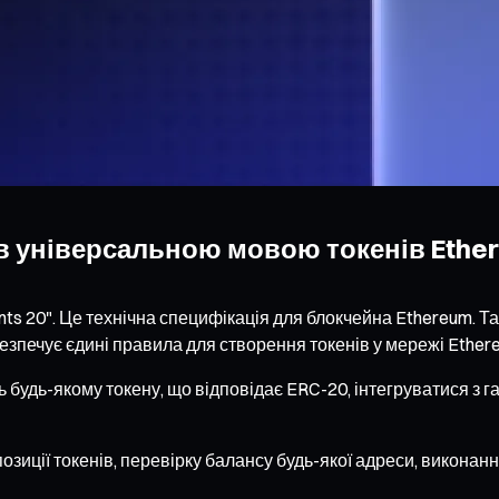
тав універсальною мовою токенів Ethe
s 20". Це технічна специфікація для блокчейна Ethereum. Та
езпечує єдині правила для створення токенів у мережі Ether
ь будь-якому токену, що відповідає ERC-20, інтегруватися з
иції токенів, перевірку балансу будь-якої адреси, виконанн