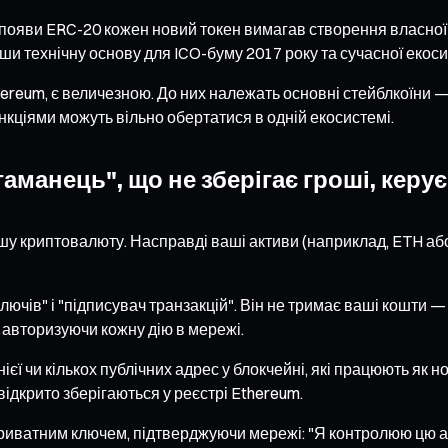
о появи ERC-20 кожен новий токен вимагав створення власної
вши технічну основу для ICO-буму 2017 року та сучасної екос
ereum, є величезною. До них належать основні стейблкоїни — U
ункціями можуть вільно обертатися в одній екосистемі.
гаманець", що не зберігає гроші, кер
криптовалюту. Насправді ваші активи (наприклад, ETH або рі
чів" і "підписувач транзакцій". Він не тримає ваші кошти —
 авторизуючи кожну дію в мережі.
ї чи кількох публічних адрес у блокчейні, які працюють як н
відкрито зберігаються у реєстрі Ethereum.
 приватним ключем, підтверджуючи мережі: "Я контролюю цю 