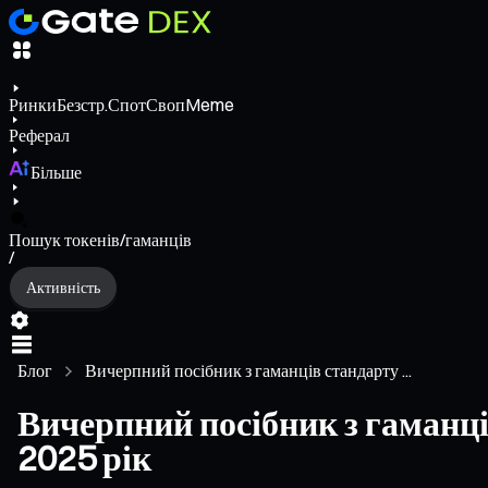
Ринки
Безстр.
Спот
Своп
Meme
Реферал
Більше
Пошук токенів/гаманців
/
Активність
Блог
Вичерпний посібник з гаманців стандарту ...
Вичерпний посібник з гаманці
2025 рік