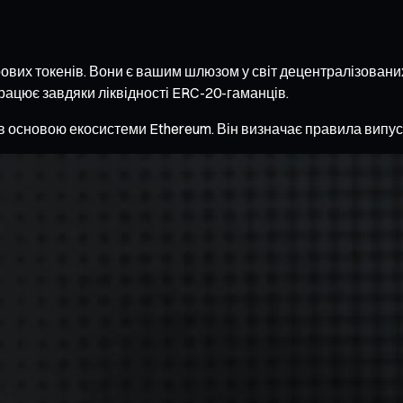
вих токенів. Вони є вашим шлюзом у світ децентралізованих 
 працює завдяки ліквідності ERC-20-гаманців.
 основою екосистеми Ethereum. Він визначає правила випуску,