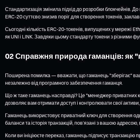
Стандартизація змінила підхід до розробки блокчейнів. Д
ERC-20 суттєво знизив поріг для створення токенів, закла
Сьогодні кількість ERC-20-токенів, випущених у мережі Eth
як UNI і LINK. Завдяки цьому стандарту токени з різними ф
02 Справжня природа гаманців: як "
Поширена помилка — вважати, що гаманець "зберігає" вашу 
незалежно від програмного забезпечення гаманця.
Що ж таке гаманець насправді? Це "менеджер приватних клю
дозволяє вам отримати доступ і контролювати свої активи,
Гаманець використовує приватний ключ для створення одніє
баланси та історія транзакцій, пов’язані з вашою адресою, 
Коли ви ініціюєте переказ, гаманець підписує транзакцію