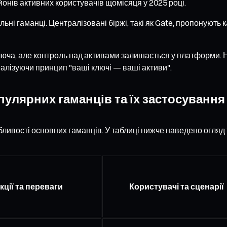
онів активних користувачів щомісяця у 2025 році.
ьні гаманці. Централізовані біржі, такі як Gate, пропонують
ключа, але контроль над активами залишається у платформи. 
алізуючи принцип "ваші ключі — ваші активи".
пулярних гаманців та їх застосування
бливості основних гаманців. У таблиці нижче наведено огляд
кції та переваги
Користувачі та сценарії