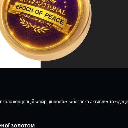
ло концепцій «якір цінності», «безпека активів» та «децен
еної золотом