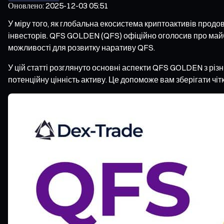
Оновлено
:
2025-12-03 05:51
У міру того, як глобальна екосистема криптоактивів продо
інвесторів. QFS GOLDEN (QFS) офіційно оголосив про майб
можливості для розвитку наративу QFS.
У цій статті розглянуто основні аспекти QFS GOLDEN з різ
потенційну цінність активу. Це допоможе вам зберігати чіт