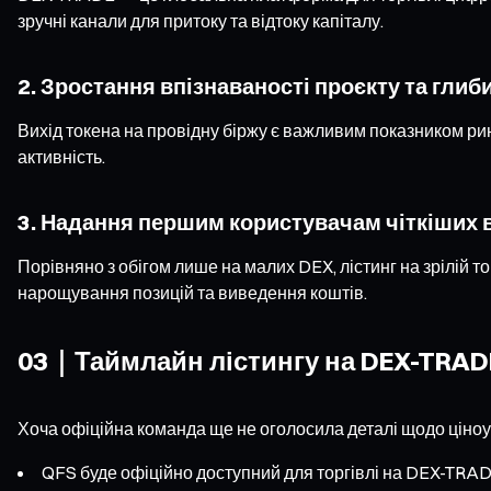
зручні канали для притоку та відтоку капіталу.
2. Зростання впізнаваності проєкту та глиби
Вихід токена на провідну біржу є важливим показником ри
активність.
3. Надання першим користувачам чіткіших ва
Порівняно з обігом лише на малих DEX, лістинг на зрілій 
нарощування позицій та виведення коштів.
03｜Таймлайн лістингу на DEX-TRADE
Хоча офіційна команда ще не оголосила деталі щодо ціноут
QFS буде офіційно доступний для торгівлі на DEX-TRA