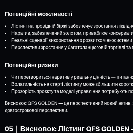
Потенційні можливості
Лістинг на провідній біржі забезпечує зростання ліквідн
Наратив, забезпечений золотом, приваблює консервати
Реальні сценарії використання з розвитком екосистеми
Перспективи зростання у багатоланцюговій торгівлі та
Потенційні ризики
Чи перетвориться наратив у реальну цінність — питанн
Волатильність на старті лістингу може збільшити корот
Прозорість проєкту та моделі управління потребують п
Висновок: QFS GOLDEN — це перспективний новий актив, за
довгострокової перспективи.
05｜Висновок: Лістинг QFS GOLDEN 