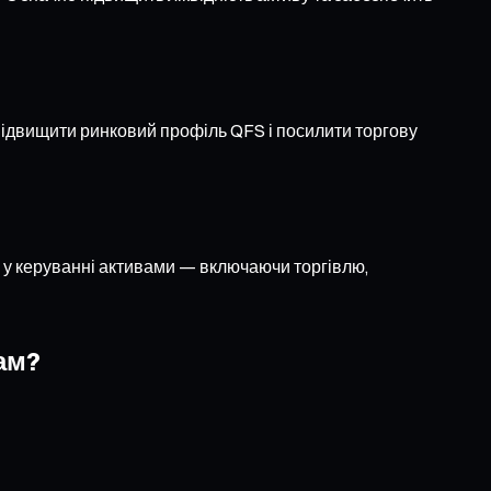
підвищити ринковий профіль QFS і посилити торгову
ь у керуванні активами — включаючи торгівлю,
ам?