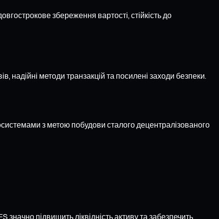
овгострокове збереження вартості, стійкість до
в, надійні методи транзакцій та посилені заходи безпеки.
екосистемами з метою побудови сталого децентралізованого
 значно підвищить ліквідність активу та забезпечить