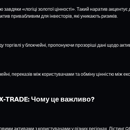
завдяки «логіці золотої цінності». Такий наратив акцентує д
ктив привабливим для інвесторів, які уникають ризиків.
торгівлі у блокчейні, пропонуючи прозоріші дані щодо активі
чейні, переказів між користувачами та обміну цінністю між 
EX-TRADE: Чому це важливо?
ми активами з користувачами у різних регіонах. Лістинг QFS