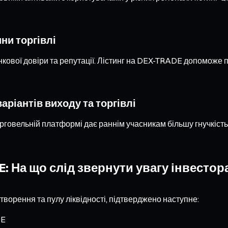
ни торгівлі
нкової довіри та репутації. Лістинг на DEX-TRADE допоможе 
ріантів виходу та торгівлі
торговельній платформі дає раннім учасникам більшу гнучкіст
: На що слід звернути увагу інвестор
ворення та пулу ліквідності, підтверджено наступне:
DE