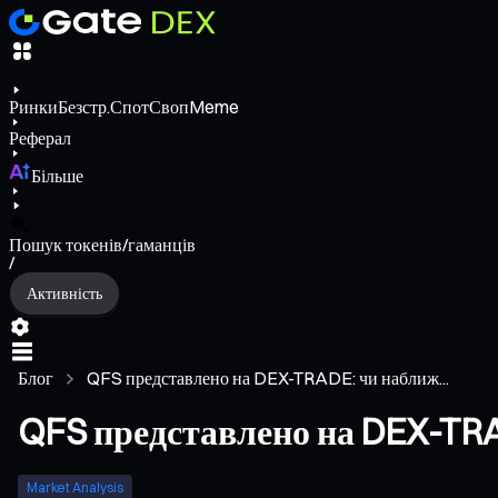
Ринки
Безстр.
Спот
Своп
Meme
Реферал
Більше
Пошук токенів/гаманців
/
Активність
Блог
QFS представлено на DEX-TRADE: чи наближ...
QFS представлено на DEX-TRA
Market Analysis