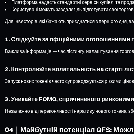
Платформа надасть стандартні сервіси купівлі та прод
Користувачі можуть заздалегідь підготувати свої торгов
Для інвесторів, які бажають приєднатися з першого дня, в
1. Слідкуйте за офіційними оголошеннями 
Важлива інформація — час лістингу, налаштування торгови
2. Контролюйте волатильність на старті ліс
Запуск нових токенів часто супроводжується різкими ціно
3. Уникайте FOMO, спричиненого ринковим
Незалежно від переконливості наративу нового токена, зб
04｜Майбутній потенціал QFS: Можли