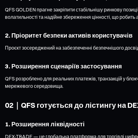
QFS GOLDEN прагне закріпити стабільнішу ринкову позицію 
волатильності та надійне збереження цінності, що робить а
2. Пріоритет безпеки активів користувачів
Проєкт зосереджений на забезпеченні безпечнішого досвіду 
3. Розширення сценаріїв застосування
QFS розроблено для реальних платежів, транзакцій у блок
мережевого середовища.
02｜QFS готується до лістингу на D
1. Розширення ліквідності
DEX-TRADE — це глобальна платформа для торгівлі цифрови