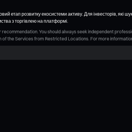
 етап розвитку екосистеми активу. Для інвесторів, які шук
мства з торгівлею на платформі.
n, or recommendation. You should always seek independent profess
tion of the Services from Restricted Locations. For more informati