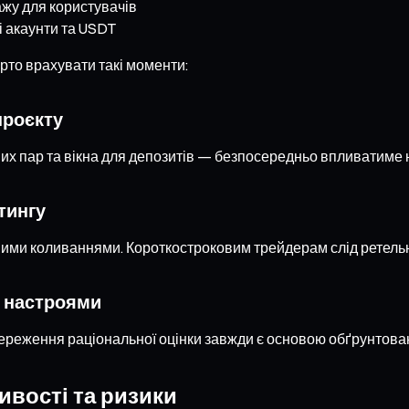
ажу для користувачів
і акаунти та USDT
арто врахувати такі моменти:
проєкту
х пар та вікна для депозитів — безпосередньо впливатиме н
тингу
вими коливаннями. Короткостроковим трейдерам слід ретельно
и настроями
ереження раціональної оцінки завжди є основою обґрунтован
вості та ризики