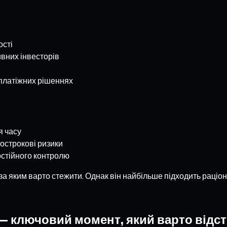
ості
вних інвесторів
 платіжних рішеннях
я часу
кострокові ризики
остійного контролю
 яким варто стежити. Однак він найбільше підходить раціона
— ключовий момент, який варто відс