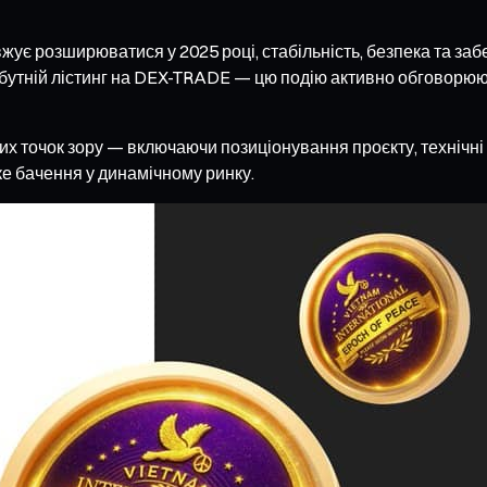
вжує розширюватися у 2025 році, стабільність, безпека та з
утній лістинг на DEX-TRADE — цю подію активно обговорюють 
них точок зору — включаючи позиціонування проєкту, технічн
ке бачення у динамічному ринку.