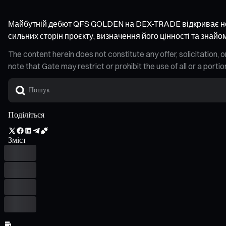
Майбутній дебют QFS GOLDEN на DEX-TRADE відкриває новий
сильних сторін проєкту, визначення його цінності та знайо
The content herein does not constitute any offer, solicitatio
note that Gate may restrict or prohibit the use of all or a por
Поділіться
Зміст