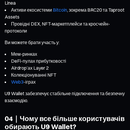
Linea
Активи екосистеми
Bitcoin
, зокрема BRC20 та Taproot
Assets
Провідні DEX, NFT-маркетплейси та кросчейн-
протоколи
Ви можете брати участь у:
Мем-ринках
DeFi-пулах прибутковості
Airdrop’ах Layer 2
Колекціонуванні NFT
Web3
-іграх
U9 Wallet забезпечує стабільне підключення та безпечну
взаємодію.
04｜Чому все більше користувачів
обирають U9 Wallet?