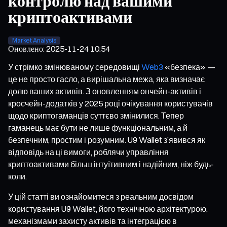
контролю над вашими
криптоактивами
Market Analysis
Оновлено
:
2025-11-24 10:54
У стрімко змінюваному середовищі
Web3
«безпека» —
це не просто гасло, а вирішальна межа, яка визначає
долю ваших активів. З оновленням ончейн-активів і
кросчейн-додатків у 2025 році очікування користувачів
щодо криптогаманців суттєво змінилися. Тепер
гаманець має бути не лише функціональним, а й
безпечним, простим і розумним. U9 Wallet з’явився як
відповідь на ці вимоги, роблячи управління
криптоактивами більш інтуїтивним і надійним, ніж будь-
коли.
У цій статті ви ознайомитеся з реальним досвідом
користування U9 Wallet, його технічною архітектурою,
механізмами захисту активів та інтеграцією в