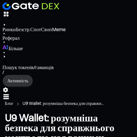
Ринки
Безстр.
Спот
Своп
Meme
Реферал
Більше
Пошук токенів/гаманців
/
Активність
Блог
U9 Wallet: розумніша безпека для справжн...
U9 Wallet: розумніша
безпека для справжнього