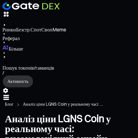
Ринки
Безстр.
Спот
Своп
Meme
Реферал
Більше
Пошук токенів/гаманців
/
Активність
Блог
Аналіз ціни LGNS Coin у реальному часі: ...
Аналіз ціни LGNS Coin у
реальному часі: