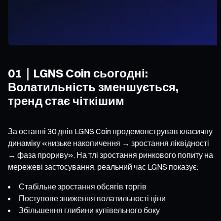
01｜LGNS Coin сьогодні:
Волатильність зменшується,
тренд стає чіткішим
За останні 30 днів LGNS Coin продемонстрував класичну
динаміку «низьке накопичення → зростання ліквідності
→ фаза прориву». На тлі зростання ринкового попиту на
мережеві застосування, реальний час LGNS показує:
Стабільне зростання обсягів торгів
Поступове зниження волатильності ціни
Збільшення глибини купівельного боку