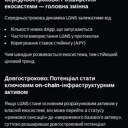
екосистеми — головна змінна
Середньострокова динаміка LGNS залежатиме від:
Кількості нових dApp, що запускаються
Частоти використання LGNS у протоколах
Коригування ставок стейкінгу (APY)
Чим швидше розвивається екосистема, тим стійкіший
ціновий тренд.
Довгостроково: Потенціал стати
ключовим on-chain-інфраструктурним
активом
Якщо LGNS стане основним розрахунковим активом у
власній екосистемі, він може перейти зі статусу
«ринкової сенсації» до «мережевого базового активу»,
суттєво розширивши довгостроковий потенціал