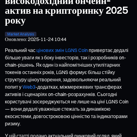
високодохідний ончейн-
актив на крипторинку 2025
року
Market Analysis
Оновлено
:
2025-11-24 10:44
Реальний час
цінових змін LGNS Coin
привертає дедалі
більше уваги як з боку інвесторів, так і розробників on-
chain-рішень. Як один із найпомітніших утилітарних
токенів останніх років, LGNS формує більш стійку
структуру ціноутворення, задовольняючи реальний
попит у
Web3
-додатках, міжмережевих трансферах
активів і сценаріях on-chain-розрахунків. Сьогодні
користувачі зосереджуються не лише на
ціні LGNS Coin
— вони дедалі уважніше стежать за динамікою
екосистеми, довгостроковою цінністю та індикаторами
ризику.
У цій статті подано актуальний ринковий огляд, який