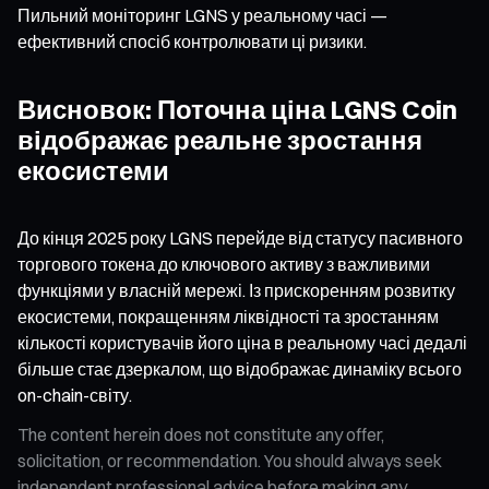
Пильний моніторинг
LGNS
у реальному часі —
ефективний спосіб контролювати ці ризики.
Висновок: Поточна ціна LGNS Coin
відображає реальне зростання
екосистеми
До кінця 2025 року LGNS перейде від статусу пасивного
торгового токена до ключового активу з важливими
функціями у власній мережі. Із прискоренням розвитку
екосистеми, покращенням ліквідності та зростанням
кількості користувачів його ціна в реальному часі дедалі
більше стає дзеркалом, що відображає динаміку всього
on-chain-світу.
The content herein does not constitute any offer,
solicitation, or recommendation. You should always seek
independent professional advice before making any