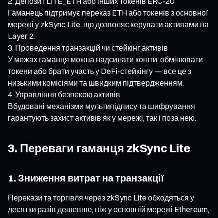
Депозит LITE_ETH або інших токенів ERC-20
Гаманець підтримує переказ ETH або токенів з основної
мережі у zkSync Lite, що дозволяє керувати активами на
Layer 2.
Проведення транзакцій чи стейкінг активів
У межах гаманця можна надсилати кошти, обмінювати
токени або брати участь у DeFi-стейкінгу — все це з
низькими комісіями та швидким підтвердженням.
Управління безпекою активів
Вбудовані механізми мультипідпису та шифрування
гарантують захист активів як у мережі, так і поза нею.
3. Переваги гаманця zkSync Lite
1. Зниження витрат на транзакції
Перекази та торгівля через zkSync Lite обходяться у
десятки разів дешевше, ніж у основній мережі Ethereum,