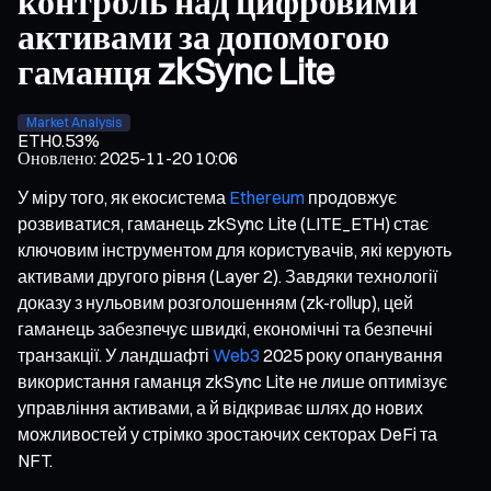
контроль над цифровими
активами за допомогою
гаманця zkSync Lite
Market Analysis
ETH
0.53%
Оновлено
:
2025-11-20 10:06
У міру того, як екосистема
Ethereum
продовжує
розвиватися, гаманець zkSync Lite (LITE_ETH) стає
ключовим інструментом для користувачів, які керують
активами другого рівня (Layer 2). Завдяки технології
доказу з нульовим розголошенням (zk-rollup), цей
гаманець забезпечує швидкі, економічні та безпечні
транзакції. У ландшафті
Web3
2025 року опанування
використання гаманця zkSync Lite не лише оптимізує
управління активами, а й відкриває шлях до нових
можливостей у стрімко зростаючих секторах DeFi та
NFT.