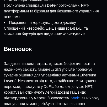
Поглиблена співпраця з DeFi-протоколами, NFT-
платформами та біржами для безшовного управління
активами.
Покращення користувацького досвіду
Спрощений інтерфейс, ще швидші транзакції та
зниження бар’єрів для щоденних користувачів.
Висновок
Завдяки низьким витратам, високій ефективності та
надійному захисту, гаманець zkSync Lite пропонує
сучасне рішення для управління активами Ethereum
Layer 2. Незалежно від того, чи здійснюєте ви щоденні
перекази, інвестуєте у DeFi або колекціонуєте NFT,
користувачі отримують легкий досвід та швидкі
підтвердження у мережі. У екосистемі
Web3
2025 року
опанування гаманця zkSync Lite стане вашою