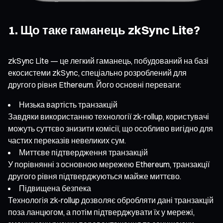
1. Що таке гаманець zkSync Lite?
zkSync Lite — це легкий гаманець, побудований на базі
екосистеми zkSync, спеціально розроблений для
другого рівня Ethereum. Його основні переваги:
Низька вартість транзакцій
Завдяки використанню технології zk-rollup, користувачі
можуть суттєво знизити комісії, що особливо вигідно для
частих переказів невеликих сум.
Миттєве підтвердження транзакцій
У порівнянні з основною мережею Ethereum, транзакції
другого рівня підтверджуються майже миттєво.
Підвищена безпека
Технологія zk-rollup дозволяє обробляти дані транзакцій
поза ланцюгом, а потім підтверджувати їх у мережі,