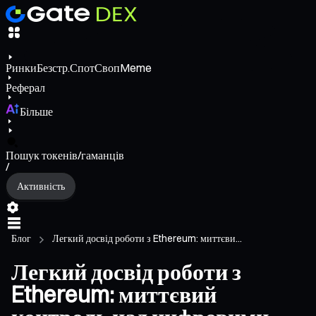
Ринки
Безстр.
Спот
Своп
Meme
Реферал
Більше
Пошук токенів/гаманців
/
Активність
Блог
Легкий досвід роботи з Ethereum: миттєви...
Легкий досвід роботи з
Ethereum: миттєвий