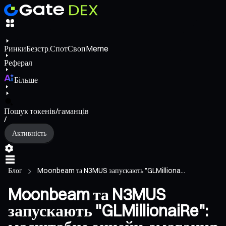
Ринки
Безстр.
Спот
Своп
Meme
Реферал
Більше
Пошук токенів/гаманців
/
Активність
Блог
Moonbeam та N3MUS запускають "GLMilliona...
Moonbeam та N3MUS
запускають "GLMillionaiRe":