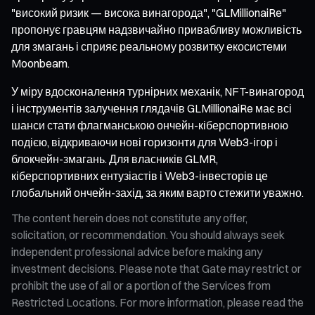
"високий ризик — висока винагорода", "GLMillionaiRe"
пропонує гравцям надзвичайно привабливу можливість
для змагань і сприяє реальному розвитку екосистеми
Moonbeam.
У міру вдосконалення турнірних механік, NFT-винагород
і інструментів залучення глядачів GLMillionaiRe має всі
шанси стати флагманською ончейн-кіберспортивною
подією, відкриваючи нові горизонти для Web3-ігор і
блокчейн-змагань. Для власників GLMR,
кіберспортивних ентузіастів і Web3-інвесторів це
глобальний ончейн-захід, за яким варто стежити уважно.
The content herein does not constitute any offer,
solicitation, or recommendation. You should always seek
independent professional advice before making any
investment decisions. Please note that Gate may restrict or
prohibit the use of all or a portion of the Services from
Restricted Locations. For more information, please read the