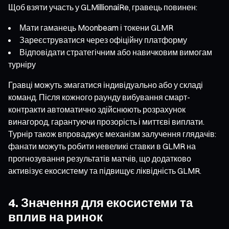
Щоб взяти участь у GLMillionaiRe, гравець повинен:
Мати гаманець Moonbeam і токени GLMR
Зареєструватися через офіційну платформу
Відповідати стратегічним або навичковим вимогам
турніру
Гравці можуть змагатися індивідуально або у складі
команд. Після кожного раунду вибування смарт-
контракти автоматично здійснюють розрахунок
винагород, гарантуючи прозорість і миттєві виплати.
Турнір також впроваджує механізм залучення глядачів:
фанати можуть робити невеликі ставки в GLMR на
прогнозування результатів матчів, що додатково
активізує екосистему та підвищує ліквідність GLMR.
4. Значення для екосистеми та
вплив на ринок