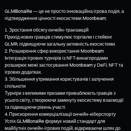
GLMillionaiRe — це не просто інноваційна ігрова подія, а
підтвердження цінності екосистеми Moonbeam:
Зростання обсягу ончейн-транзакцій
Прихід нових гравців стимулює торгівлю і стейкінг
GLMR, підвищуючи загальну активність екосистеми.
Розширення сфер використання Moonbeam
Інтеграція ігрових турнірів із NFT-винагородами
розширює межі застосування Moonbeam у DeFi, NFT та
ігрових додатках.
Збільшення утримання користувачів і залучення
спільноти
Турніри з великими призами приваблюють гравців з
усього світу, створюючи замкнуту екосистему взаємодії
та підвищуючи рівень участі.
Прискорення комерціалізації ончейн-кіберспорту
Успіх GLMillionaiRe формує новий стандарт для
майбутніх ончейн-ігрових подій, відкриваючи шлях до