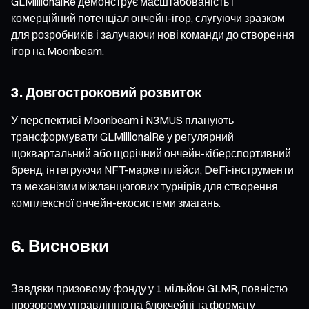
GLMillionaiRe демонструє масштабованість і
комерційний потенціал ончейн-ігор, слугуючи зразком
для розробників і залучаючи нові команди до створення
ігор на Moonbeam.
3. Довгостроковий розвиток
У перспективі Moonbeam і N3MUS планують
трансформувати GLMillionaiRe у регулярний
щоквартальний або щорічний ончейн-кіберспортивний
бренд, інтегруючи NFT-маркетплейси, DeFi-інструменти
та механізми міжланцюгових турнірів для створення
комплексної ончейн-екосистеми змагань.
6. Висновки
Завдяки призовому фонду у 1 мільйон GLMR, повністю
прозорому управлінню на блокчейні та формату