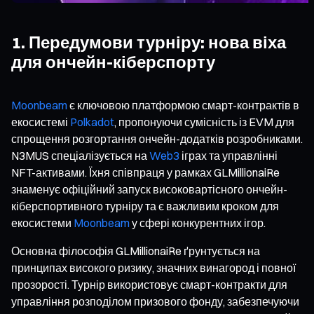
1. Передумови турніру: нова віха
для ончейн-кіберспорту
Moonbeam
є ключовою платформою смарт-контрактів в
екосистемі
Polkadot
, пропонуючи сумісність із EVM для
спрощення розгортання ончейн-додатків розробниками.
N3MUS спеціалізується на
Web3
іграх та управлінні
NFT-активами. Їхня співпраця у рамках GLMillionaiRe
знаменує офіційний запуск високовартісного ончейн-
кіберспортивного турніру та є важливим кроком для
екосистеми
Moonbeam
у сфері конкурентних ігор.
Основна філософія GLMillionaiRe ґрунтується на
принципах високого ризику, значних винагород і повної
прозорості. Турнір використовує смарт-контракти для
управління розподілом призового фонду, забезпечуючи