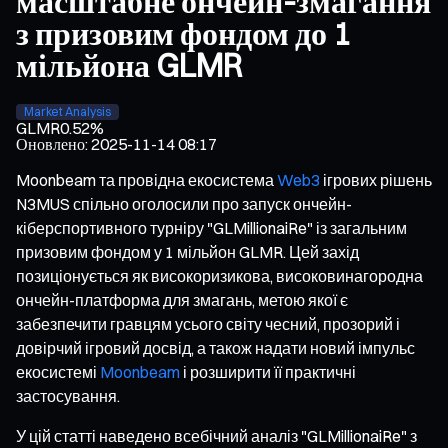
масштабне ончейн-змагання
з призовим фондом до 1
мільйона GLMR
Market Analysis
GLMR
0.52%
Оновлено
:
2025-11-14 08:17
Moonbeam та провідна екосистема
Web3
ігрових рішень
N3MUS спільно оголосили про запуск ончейн-
кіберспортивного турніру "GLMillionaiRe" із загальним
призовим фондом у 1 мільйон GLMR. Цей захід
позиціонується як високоризикова, високовинагородна
ончейн-платформа для змагань, метою якої є
забезпечити гравцям усього світу чесний, прозорий і
довірчий ігровий досвід, а також надати новий імпульс
екосистемі
Moonbeam
і розширити її практичні
застосування.
У цій статті наведено всебічний аналіз "GLMillionaiRe" з