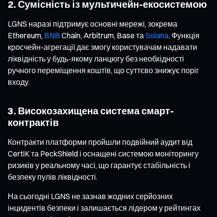
2. Сумісність із мультичейн-екосистемою
LGNS наразі підтримує основні мережі, зокрема
Ethereum,
BNB
Chain, Arbitrum, Base та
Solana
. Функція
кросчейн-агрегації дає змогу користувачам надавати
ліквідність у будь-якому ланцюгу без необхідності
ручного переміщення коштів, що суттєво знижує поріг
входу.
3. Високозахищена система смарт-
контрактів
Контракти платформи пройшли подвійний аудит від
CertiK та PeckShield і оснащені системою моніторингу
ризиків у реальному часі, що гарантує стабільність і
безпеку пулів ліквідності.
На сьогодні LGNS не зазнав жодних серйозних
інцидентів безпеки і залишається лідером у рейтингах