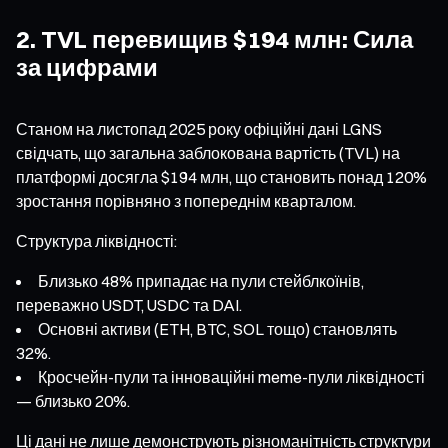
2. TVL перевищив $194 млн: Сила
за цифрами
Станом на листопад 2025 року офіційні дані LGNS
свідчать, що загальна заблокована вартість (TVL) на
платформі досягла $194 млн, що становить понад 120%
зростання порівняно з попереднім кварталом.
Структура ліквідності:
Близько 48% припадає на пули стейблкоїнів,
переважно USDT, USDC та DAI.
Основні активи (ETH, BTC, SOL тощо) становлять
32%.
Кросчейн-пули та інноваційні meme-пули ліквідності
— близько 20%.
Ці дані не лише демонструють різноманітність структури