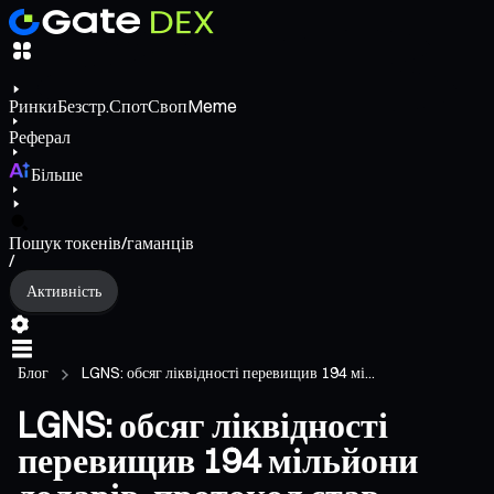
Ринки
Безстр.
Спот
Своп
Meme
Реферал
Більше
Пошук токенів/гаманців
/
Активність
Блог
LGNS: обсяг ліквідності перевищив 194 мі...
LGNS: обсяг ліквідності
перевищив 194 мільйони