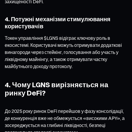
захищеності DeFi.
4. Потужні механізми стимулювання
користувачів
Токен управління $LGNS відіграє ключову роль в
екосистемі. Користувачі можуть отримувати додаткові
винагороди через стейкінг, голосування або участь у
ліквідному майнінгу, а також отримувати частку
майбутнього доходу протоколу.
4. Чому LGNS вирізняється на
ринку DeFi?
До 2025 року ринок DeFi перейшов у фазу консолідації,
де конкуренція вже не обмежується «високими APY», а
зосереджується на глибині ліквідності, безпеці