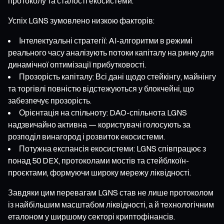
протоколу та сталості екосистеми.
Успіх LGNS зумовлено низкою факторів:
Інтелектуальні стратегії: AI-алгоритми в режимі
реального часу аналізують потоки капіталу на ринку для
динамічної оптимізації прибутковості.
Прозорість капіталу: Всі дані щодо стейкінгу, майнінгу
та торгівлі повністю відстежуються у блокчейні, що
забезпечує прозорість.
Орієнтація на спільноту: DAO-спільнота LGNS
надзвичайно активна — користувачі голосують за
розподіл винагород і розвиток екосистеми.
Потужна експансія екосистеми: LGNS співпрацює з
понад 50 DEX, протоколами мостів та стейблкоїн-
проєктами, формуючи широку мережу ліквідності.
Завдяки цим перевагам LGNS став не лише протоколом
із найбільшим масштабом ліквідності, а й технологічним
еталоном у ширшому секторі криптофінансів.