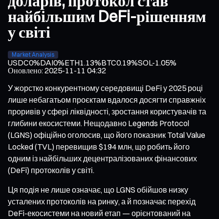
доларів, протокол став
найбільшим DeFi-рішенням
у світі
Market Analysis
USDC
0%
DAI
0%
ETH
1.13%
BTC
0.19%
SOL
-1.05%
Оновлено
:
2025-11-11 04:32
У жорстко конкурентному середовищі DeFi у 2025 році
лише небагатьом проєктам вдалося досягти справжніх
проривів у сфері ліквідності, зростання користувачів та
глибини екосистеми. Нещодавно Legends Protocol
(LGNS) офіційно оголосив, що його показник Total Value
Locked (TVL) перевищив $194 млн, що робить його
одним із найбільших децентралізованих фінансових
(DeFi) протоколів у світі.
Ця подія не лише означає, що LGNS обійшов низку
усталених протоколів на ринку, а й позначає перехід
DeFi-екосистеми на новий етап — орієнтований на