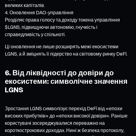
великих капіталів.
Оновлення DAO-управління
Розділяє права голосу та доходу токена управління
$LGNS, підвищуючи автономію, гнучкість і
справедливість у спільноті.
Ці оновлення не лише розширять межі екосистеми
LGNS, а й зміцнять її лідерство на світовому ринку DeFi.
6. Від ліквідності до довіри до
екосистеми: символічне значення
LGNS
Зростання LGNS символізує перехід DeFi від «епохи
високих прибутків» до «епохи високої довіри». Раніше
користувачі зосереджувалися переважно на
короткострокових доходах. Нині ж безпека протоколу,