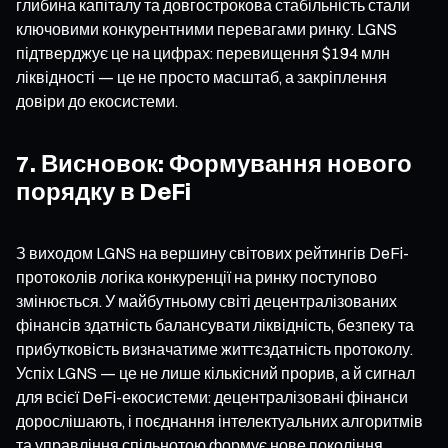
глибина капіталу та довгострокова стабільність стали
ключовими конкурентними перевагами ринку. LGNS
підтверджує це на цифрах: перевищення $194 млн
ліквідності — це не просто масштаб, а закріплення
довіри до екосистеми.
7. Висновок: Формування нового
порядку в DeFi
З виходом LGNS на вершину світових рейтингів DeFi-
протоколів логіка конкуренції на ринку поступово
змінюється. У майбутньому світі децентралізованих
фінансів здатність балансувати ліквідність, безпеку та
прибутковість визначатиме життєздатність протоколу.
Успіх LGNS — це не лише кількісний прорив, а й сигнал
для всієї DeFi-екосистеми: децентралізовані фінанси
дорослішають, і поєднання інтелектуальних алгоритмів
та управління спільнотою формує нове покоління