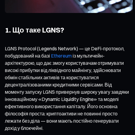
1. Що таке LGNS?
LGNS Protocol (Legends Network) — це DeFi-протокол,
побудований на базі
Ethereum
із мультичейн-
архітектурою, що дає змогу користувачам отримувати
високі прибутки від ліквідного майнінгу, здійснювати
обмін стабільних активів та користуватися
децентралізованими кредитними сервісами. Від
моменту запуску LGNS привернув широку увагу завдяки
інноваційному «Dynamic Liquidity Engine» та моделі
ефективного використання капіталу. Його основна
філософія проста: криптоактиви не повинні просто
лежати без діла — вони мають постійно генерувати
дохід у блокчейні.