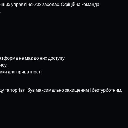
 інших управлінських заходах. Офіційна команда
.
атформа не має до них доступу.
ису.
ики для приватності.
у та торгівлі був максимально захищеним і безтурботним.