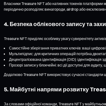
Власники Treasure NFT або нативних токенів платформи мо
періодично розподіляє винагороди, airdrop або ексклюзивн
4. Безпека облікового запису та зах
Treasure NFT приділяє особливу увагу суверенітету активі
Самостійне зберігання приватних ключів: ваші цифрові
Мультипідпис: для критичних операцій потрібна двоетап
Децентралізована ідентифікація (DID): ідентифікація зд
Прозорі записи у блокчейні: всі дії доступні для аудиту
Додатково Treasure NFT використовує сучасні стандарти ш
5. Майбутні напрями розвитку Treas
За словами офіційної команди, Treasure NFT у майбутньо