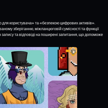
ю для користувача» та «безпекою цифрових активів».
аному зберіганню, міжланцюговій сумісності та функції
ого запису та відповіді на поширені запитання, що допоможе