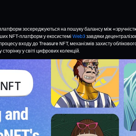
 платформ зосереджуються на пошуку балансу між «зручніст
ніших NFT-платформ у екосистемі
Web3
завдяки децентралізов
яд процесу входу до Treasure NFT, механізмів захисту обліков
сторінку у світі цифрових колекцій.