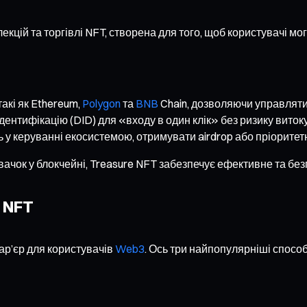
ій та торгівлі NFT, створена для того, щоб користувачі мог
акі як Ethereum,
Polygon
та
BNB
Chain, дозволяючи управляти 
ентифікацію (DID) для «входу в один клік» без ризику витоку
ь у керуванні екосистемою, отримувати airdrop або пріоритет
новачок у блокчейні, Treasure NFT забезпечує ефективне та б
 NFT
бар’єр для користувачів
Web3
. Ось три найпопулярніші способ