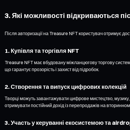
3. Які можливості відкриваються пі
Після авторизації на Treasure NFT користувач отримує дос
1. Купівля та торгівля NFT
Treasure NFT має вбудовану міжланцюгову торгову систему
що гарантує прозорість і захист від підробок.
2. Створення та випуск цифрових колекцій
Творці можуть завантажувати цифрове мистецтво, музику, 
отримувати постійний дохід із перепродажів на вторинном
3. Участь у керуванні екосистемою та airdro