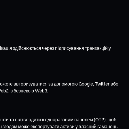
кація здійснюється через підписування транзакцій у
можете авторизуватися за допомогою Google, Twitter або
Web2 із безпекою Web3.
пошти та підтвердити її одноразовим паролем (OTP), щоб
ч згодом може експортувати активи у власний гаманець.