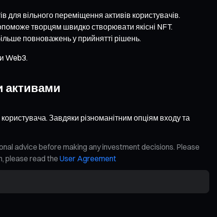
ів для вільного переміщення активів користувачів.
допоможе творцям швидко створювати якісні NFT.
більше повноважень у прийнятті рішень.
ри Web3.
и активами
користувача. Завдяки різноманітним опціям входу та
ional advice before making any investment decisions. Please
on, please read the
User Agreement