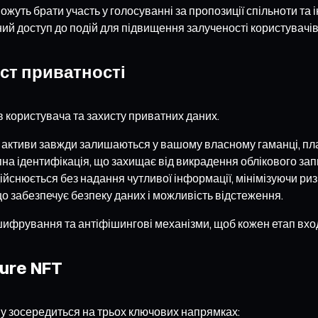
жуть брати участь у голосуванні за пропозиції спільноти та
ий доступ до подій для підвищення залученості користувачів
ист приватності
в користувача та захисту приватних даних.
 активи завжди залишаються у вашому власному гаманці, пл
на ідентифікація, що захищає від викрадення облікового зап
ійснюється без надання чутливої інформації, мінімізуючи риз
, що забезпечує безпеку даних і можливість відстеження.
ифрування та антіфішингові механізми, щоб кожен етап вход
ure NFT
му зосередиться на трьох ключових напрямках: