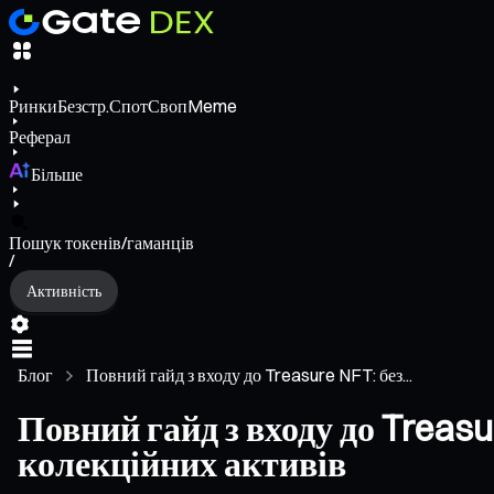
Ринки
Безстр.
Спот
Своп
Meme
Реферал
Більше
Пошук токенів/гаманців
/
Активність
Блог
Повний гайд з входу до Treasure NFT: без...
Повний гайд з входу до Treas
колекційних активів