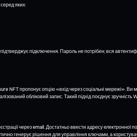
 серед яких:
підтверджує підключення. Пароль не потрібен; вся автентифі
asure NFT пропонує опцію «вхід через соціальні мережі». Ви 
алізований обліковий запис. Такий підхід поєднує зручність 
еєстрації через email. Достатньо ввести адресу електронної 
тично генерує рішення для управління ключами, а користува