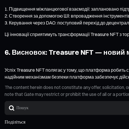
Підвищення міжланцюгової взаємодії: заплановано підтр
Створення за допомогою ШІ: впровадження інструментів 
Керування через DAO: поступовий перехід до децентраліз
Ці інновації сприятимуть трансформації Treasure NFT з т
6. Висновок: Treasure NFT — новий
Успіх Treasure NFT полягає у тому, що платформа робить
надійним механізмам безпеки платформа забезпечує дійсн
The content herein does not constitute any offer, solicitatio
note that Gate may restrict or prohibit the use of all or a por
Поділіться