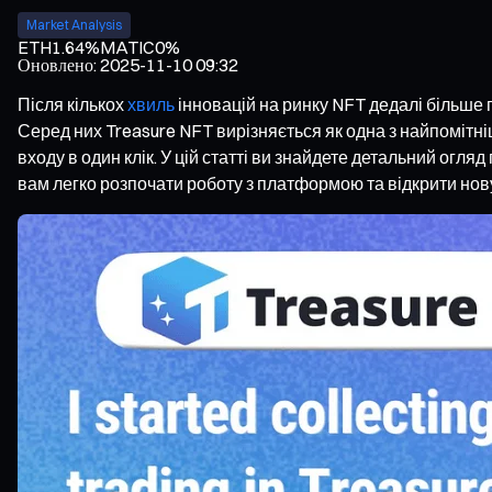
Market Analysis
ETH
1.64%
MATIC
0%
Оновлено
:
2025-11-10 09:32
Після кількох
хвиль
інновацій на ринку NFT дедалі більше
Серед них Treasure NFT вирізняється як одна з найпоміт
входу в один клік. У цій статті ви знайдете детальний огл
вам легко розпочати роботу з платформою та відкрити нову 