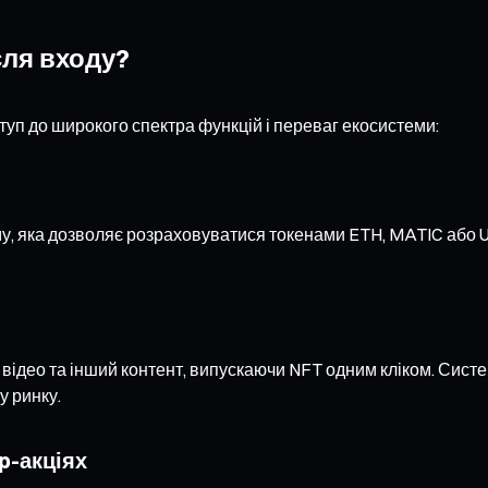
сля входу?
туп до широкого спектра функцій і переваг екосистеми:
, яка дозволяє розраховуватися токенами ETH, MATIC або US
відео та інший контент, випускаючи NFT одним кліком. Сист
у ринку.
p-акціях