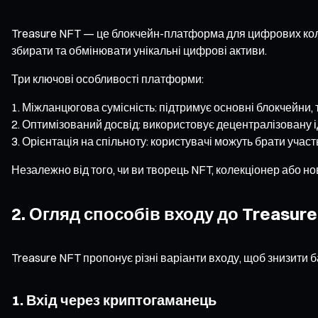
Treasure NFT — це блокчейн-платформа для цифрових колекц
збирати та обмінювати унікальні цифрові активи.
Три ключові особливості платформи:
Міжланцюгова сумісність: підтримує основні блокчейни, т
Оптимізований досвід: використовує децентралізовану ід
Орієнтація на спільноту: користувачі можуть брати участ
Незалежно від того, чи ви творець NFT, колекціонер або 
2. Огляд способів входу до Treasure
Treasure NFT пропонує різні варіанти входу, щоб знизити 
1. Вхід через криптогаманець