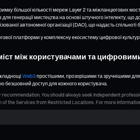
имку більшої кількості мереж Layer 2 та міжланцюгових мост
для генерації мистецтва на основі штучного інтелекту, що 
ованої автономної організації (DAO), що надасть спільноті 
оргової платформи у комплексну екосистему цифрової культу
 міст між користувачами та цифровим
 складнощі
Web3
простішими, прозорішими та зручнішими для 
о безшовний доступ для кожного користувача.
n, or recommendation. You should always seek independent profess
tion of the Services from Restricted Locations. For more informati