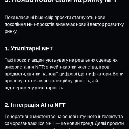
Поки класичні blue-chip проєкти стагнують, нове
покоління NFT-проєктів визначає новий вектор розвитку
ринку.
1. Утилітарні NFT
Такі проєкти акцентують увагу на реальних сценаріях
використання NFT: ончейн-картки членства, ігрові
предмети, квитки на події, цифрові ідентифікатори. Вони
пропонують не лише колекційну цінність, а й
підтверджену утилітарність.
2. Інтеграція AI та NFT
Генеративне мистецтво на основі штучного інтелекту та
саморозвиваючіся NFT — це новий тренд. Деякі проєкти