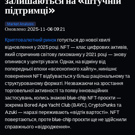
залишаються на «штучній
підтримці»
Market Analysis
Оновлено
:
2025-11-06 09:21
Криптовалютний ринок
готується до нової хвилі
відновлення у 2025 році. NFT — клас цифрових активів,
який спричинив світову лихоманку у 2021 році — знову
опинився у центрі уваги. Однак, на відміну від
попередньої епохи «всеохопного хайпу», нинішнє
повернення NFT відбувається у більш раціональному та
структурованому форматі. Незважаючи на зростання
торговельної активності та появу інноваційних
застосувань, колись знакові blue-chip NFT-проєкти —
зокрема Bored Ape Yacht Club (BAYC), CryptoPunks та
Azuki — наразі переживають «відтік вартості». NFT
повертаються, проте blue-chip проєкти ще не здійснили
справжнього «відродження».