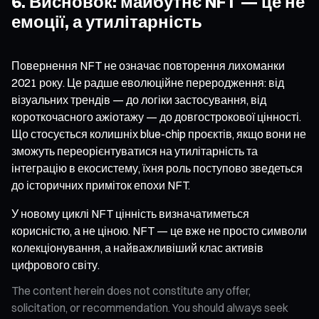
6. Висновок: майбутнє NFT — це не
емоції, а утилітарність
Повернення NFT не означає повторення лихоманки
2021 року. Це радше еволюційне переродження: від
візуальних трендів — до логіки застосування, від
короткочасного ажіотажу — до довгострокової цінності.
Що стосується колишніх blue-chip проєктів, якщо вони не
зможуть переорієнтуватися на утилітарність та
інтеграцію в екосистему, їхня роль поступово зведеться
до історичних приміток епохи NFT.
У новому циклі NFT цінність визначатиметься
корисністю, а не ціною. NFT — це вже не просто символи
колекціонування, а найважливіший клас активів
цифрового світу.
The content herein does not constitute any offer,
solicitation, or recommendation. You should always seek