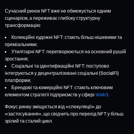
Сучасний ринок NFT вже не обмежується одним
сценарієм, а переживає глибоку структурну
трансформацію:
Колекційні художні NFT: стають більш нішевими та
преміальними;
Утилітарні NFT: перетворюються на основний рушій
зростання;
Соціальні та ідентифікаційні NFT: поступово
інтегруються у децентралізовані соціальні (SocialFi)
платформи;
Брендові та комерційні NFT: стають ключовим
елементом стратегії підприємств у сфері
Web3
.
Фокус ринку зміщується від «спекуляції» до
«застосування», що свідчить про перехід NFT у більш
зрілий та сталий цикл.