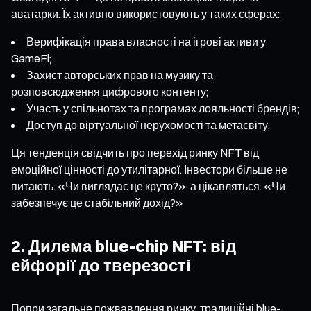
аватарки. Їх активно використовують у таких сферах:
Верифікація права власності на ігрові активи у
GameFi;
Захист авторських прав на музику та
розповсюдження цифрового контенту;
Участь у спільнотах та програмах лояльності брендів;
Доступ до віртуальної нерухомості та метасвіту.
Ця тенденція свідчить про перехід ринку NFT від
емоційної цінності до утилітарної. Інвестори більше не
питають: «Чи виглядає це круто?», а цікавляться: «Чи
забезпечує це стабільний дохід?»
2. Дилема blue-chip NFT: від
ейфорії до тверезості
Попри загальне пожвавлення ринку, традиційні blue-