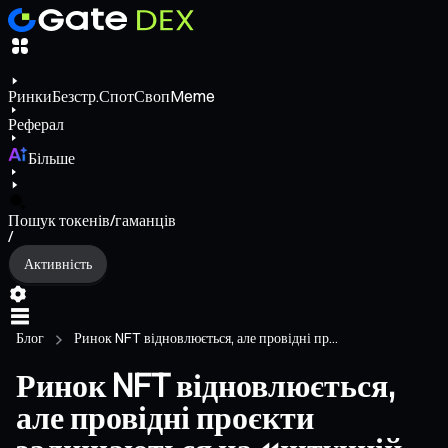
Ринки
Безстр.
Спот
Своп
Meme
Реферал
Більше
Пошук токенів/гаманців
/
Активність
Блог
Ринок NFT відновлюється, але провідні пр...
Ринок NFT відновлюється,
але провідні проєкти