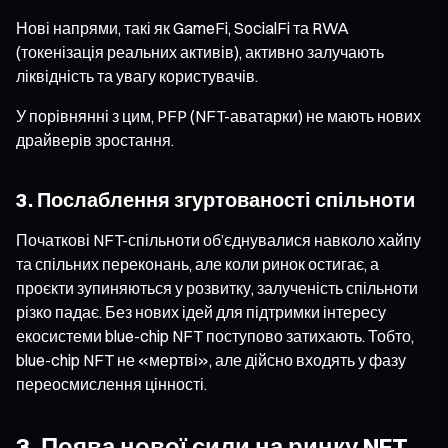
Нові напрями, такі як GameFi, SocialFi та RWA
(токенізація реальних активів), активно залучають
ліквідність та увагу користувачів.
У порівнянні з цим, PFP (NFT-аватарки) не мають нових
драйверів зростання.
3. Послаблення згуртованості спільноти
Початкові NFT-спільноти об’єднувалися навколо хайпу
та спільних переконань, але коли ринок остигає, а
проєкти зупиняються у розвитку, залученість спільноти
різко падає. Без нових ідей для підтримки інтересу
екосистеми blue-chip NFT поступово затихають. Тобто,
blue-chip NFT не «мертві», але дійсно входять у фазу
переосмислення цінності.
3. Поява нової сили на ринку NFT