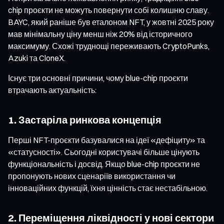
chip проєкти не можуть повернути собі колишню славу.
BAYC, який раніше був еталоном NFT, у жовтні 2025 року
мав мінімальну ціну менш ніж 20% від історичного
максимуму. Схожі труднощі переживають CryptoPunks,
Azuki та CloneX.
Існує три основні причини, чому blue-chip проєкти
втрачають актуальність:
1. Застаріла ринкова концепція
Перші NFT-проєкти базувалися на ідеї «дефіциту» та
«статусності». Сьогодні користувачі більше цінують
функціональність і досвід. Якщо blue-chip проєкти не
пропонують нових сценаріїв використання чи
інноваційних функцій, їхня цінність стає нестабільною.
2. Переміщення ліквідності у нові сектори