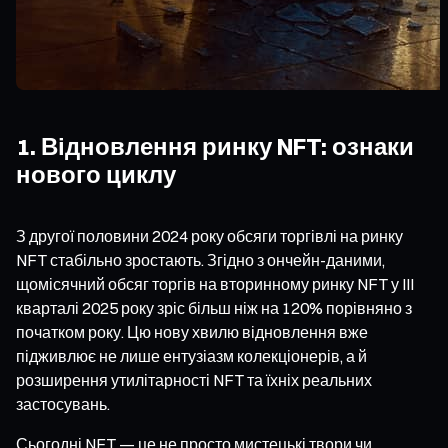
1. Відновлення ринку NFT: ознаки
нового циклу
З другої половини 2024 року обсяги торгівлі на ринку
NFT стабільно зростають. Згідно з ончейн-даними,
щомісячний обсяг торгів на вторинному ринку NFT у III
кварталі 2025 року зріс більш ніж на 120% порівняно з
початком року. Цю нову хвилю відновлення вже
підживлює не лише ентузіазм колекціонерів, а й
розширення утилітарності NFT та їхніх реальних
застосувань.
Сьогодні NFT — це не просто мистецькі твори чи