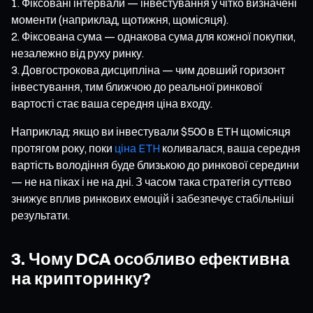
Фіксовані інтервали — інвестування у чітко визначені
моменти (наприклад, щотижня, щомісяця).
Фіксована сума — однакова сума для кожної покупки,
незалежно від руху ринку.
Довгострокова дисципліна — чим довший горизонт
інвестування, тим ближчою до реальної ринкової
вартості стає ваша середня ціна входу.
Наприклад: якщо ви інвестували $500 в ETH щомісяця
протягом року, поки
ціна ETH
коливалася, ваша середня
вартість володіння буде близькою до ринкової середини
— не на піках і не на дні. З часом така стратегія суттєво
знижує вплив ринкових емоцій і забезпечує стабільніші
результати.
3. Чому DCA особливо ефективна
на крипторинку?