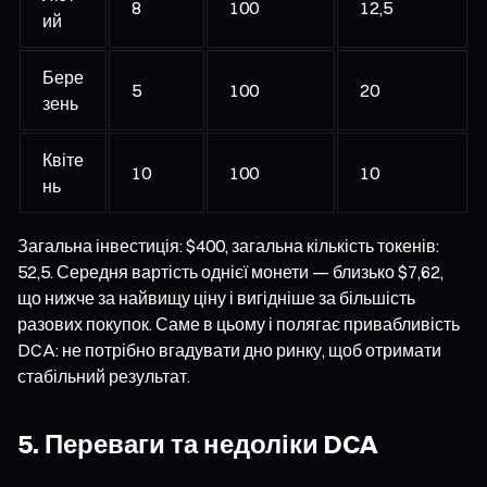
8
100
12,5
ий
Бере
5
100
20
зень
Квіте
10
100
10
нь
Загальна інвестиція: $400, загальна кількість токенів:
52,5. Середня вартість однієї монети — близько $7,62,
що нижче за найвищу ціну і вигідніше за більшість
разових покупок. Саме в цьому і полягає привабливість
DCA: не потрібно вгадувати дно ринку, щоб отримати
стабільний результат.
5. Переваги та недоліки DCA