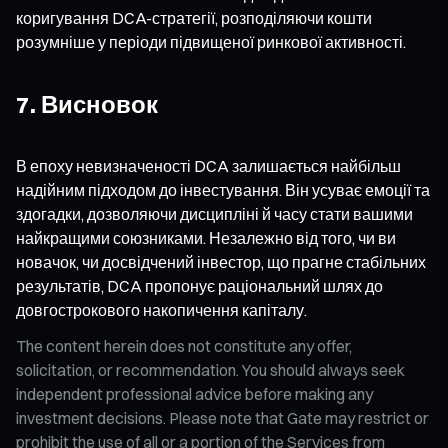
коригування DCA-стратегії, розподіляючи кошти
розумніше у періоди підвищеної ринкової активності.
7. Висновок
В епоху невизначеності DCA залишається найбільш
надійним підходом до інвестування. Він усуває емоції та
здогадки, дозволяючи дисципліні й часу стати вашими
найкращими союзниками. Незалежно від того, чи ви
новачок, чи досвідчений інвестор, що прагне стабільних
результатів, DCA пропонує раціональний шлях до
довгострокового накопичення капіталу.
The content herein does not constitute any offer,
solicitation, or recommendation. You should always seek
independent professional advice before making any
investment decisions. Please note that Gate may restrict or
prohibit the use of all or a portion of the Services from