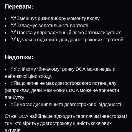
Переваги:
💡 Зменшує ризик вибору моменту входу
💡 Згладжує волатильність вартості
💡 Проста у впровадженні й легко автоматизується
💡 Ідеально підходить для довгострокових стратегій
Недоліки:
❗ У стійкому "бичачому" ринку DCA може не дати
найнижчої ціни входу.
❗ Якщо актив не має довгострокового потенціалу
(наприклад, деякі мем-коїни), DCA може не принести
прибутку.
❗ Вимагає дисципліни та довгострокової відданості.
Отже, DCA найбільше підходить терплячим інвесторам і
тим, хто вірить у довгострокову цінність ключових
активів.