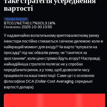
таке стратегія усереднення
вартості
Market Analysis
BTC
0.1%
ETH
0.17%
SOL
3.16%
Оновлено
:
2025-10-30 10:55
У надзвичайно волатильному криптовалютному ринку
інвестори постійно стикаються з вічною дилемою: коли ж
найкращий момент для входу? Чи варто "купувати на
просадці" під час обвалів ринку, чи "ганятися за
зростанням", коли ціни стрімко йдуть вгору? Насправді,
найнадійніша стратегія полягає не у спробах
передбачити ринок, а у тому, щоб дозволити часу
працювати на ваші інвестиції. Саме це і є основною
філософією DCA (Dollar-Cost Averaging, середньої
вартості долара).