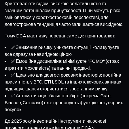
Криптовалюти відомі високою волатильністю та
значним потенціалом прибутковості. Ціни можуть різко
змінюватися у короткостроковій перспективі, але
довгострокова тенденція часто залишається висхідною.
Тому DCA має низку переваг саме для криптовалют:
✅ Зниження ризику: уникаєте ситуації, коли купуєте
все одразу за невигідною ціною.
✅ Емоційна дисципліна: мінімізуєте "FOMO" (страх
втратити можливість) та панічні продажі.
✅ Ідеально для довгострокових інвесторів: постійна
присутність у BTC, ETH, SOL та інших ключових активах
підвищує шанси скористатися зростанням ринку.
✅ Автоматизація: більшість бірж (зокрема Gate,
Binance, Coinbase) вже пропонують функцію регулярних
покупок.
До 2025 року інвестиційні інструменти на основі
штучного інтелекту вже інтегрували DCA у