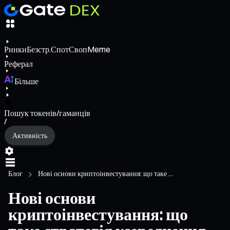
Ринки
Безстр.
Спот
Своп
Meme
Реферал
Більше
Пошук токенів/гаманців
/
Активність
Блог
Нові основи криптоінвестування: що таке ...
Нові основи
криптоінвестування: що