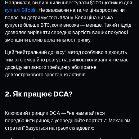
Наприклад: ви вирішили інвестувати $100 щотижня для
купівлі Bitcoin
. Не зважаючи на те, чи ціна зростає, чи
падає, ви дотримуєтесь плану. Коли ціна низька —
купуєте більше BTC, коли висока — менше. Такий підхід
дозволяє вирівняти середню вартість ваших покупок і
зменшити вплив волатильності ринку.
Цей "нейтральний до часу" метод особливо підходить
тим, хто емоційно реагує на ринкові коливання, не має
досвіду активного трейдингу або прагне
довгострокового зростання активів.
2. Як працює DCA?
Ключовий принцип DCA — "не намагайтеся
передбачити ринок, а усереднюйте вартість". Механізм
стратегії базується на трьох складових: