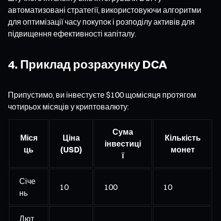
автоматизовані стратегії, використовуючи алгоритми
для оптимізації часу покупок і розподілу активів для
підвищення ефективності капіталу.
4. Приклад розрахунку DCA
Припустимо, ви інвестуєте $100 щомісяця протягом
чотирьох місяців у криптовалюту:
Сума
Міся
Ціна
Кількість
інвестиці
ць
(USD)
монет
ї
Січе
10
100
10
нь
Лют