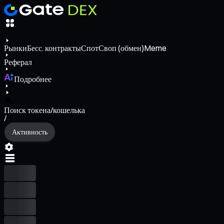
Рынки
Бесс. контракты
Спот
Своп (обмен)
Meme
Реферал
Подробнее
Поиск токена/кошелька
/
Активность