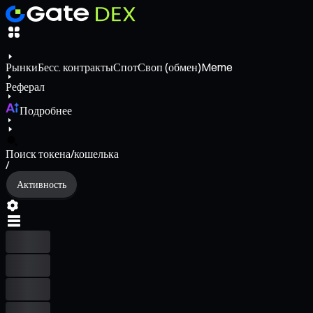
Рынки
Бесс. контракты
Спот
Своп (обмен)
Meme
Реферал
Подробнее
Поиск токена/кошелька
/
Активность