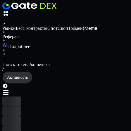
Рынки
Бесс. контракты
Спот
Своп (обмен)
Meme
Реферал
Подробнее
Поиск токена/кошелька
/
Активность