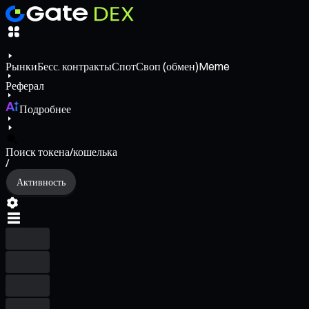
Рынки
Бесс. контракты
Спот
Своп (обмен)
Meme
Реферал
Подробнее
Поиск токена/кошелька
/
Активность