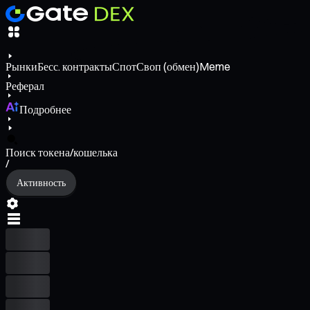
Рынки
Бесс. контракты
Спот
Своп (обмен)
Meme
Реферал
Подробнее
Поиск токена/кошелька
/
Активность