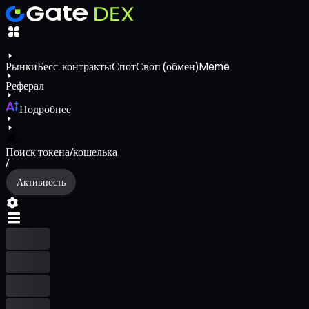
Рынки
Бесс. контракты
Спот
Своп (обмен)
Meme
Реферал
Подробнее
Поиск токена/кошелька
/
Активность